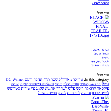
בספייס ג'אם 2
עדי פרל
הסרט האלמנה
השחורה עובר
סופית
לסטרימינג, צפו
בטריילר החדש
עדי פרל
In this category:
טריילר
מארוול
פוסטר
תור: אהבה ורעם
Warner
DC
Bros
הפלאש
מעצר
עזרא מילר
דיסני
האלמנה השחורה
לוקה
נשמה
פיקסאר
קרואלה
דיסני פלוס
לשחרר את גיא
שאנג-צ'י
שירות סטרימינג
ג'יימס לברון
זנדאיה
לוני טונס
ליהוק
ספייס ג'אם 2