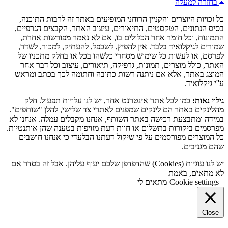
בחזרה למעלה
כל זכויות היוצרים והקניין הרוחני המופיעים באתר זה לרבות התוכנה,
בסיס הנתונים, הטקסטים, התיאורים, עיצוב האתר, הקבצים הגרפיים,
התמונות, וכל חומר אחר הכלולים בו, אם לא נאמר מפורשות אחרת,
שמורים לגיקלואיד בלבד. אין להפיץ, לשכפל, להעתיק, למכור, לשדר,
לפרסם, או לעשות כל שימוש מסחרי כלשהו בכל או בחלק מתכניו של
האתר, כולל מוצרים, תמונות, גרפיקה, תיאורים, עיצוב וכל דבר אחר
המוצג באתר, אלא אם ניתנה רשות כתובה וחתומה לכך בכתב ומראש
ע''י גיקלואיד.
גילוי נאות:
כמו לכל אתר אינטרנט אחר, יש לנו עלויות תפעול. חלק
מהלינקים באתר הם לינקים שמפנים לאתרי צד שלישי, להלן "שותפים".
במידה ומתבצעת רכישה באתר השותף, אנחנו מקבלים עמלה. אנחנו לא
מפרסמים ביקורות בתשלום או חוות דעת מזויפות בטענה שהן אותנטיות.
כל המוצרים מפורסמים על פי שיקול דעתנו הבלעדי כי אנחנו חושבים
שהם מגניבים.
יש לנו עוגיות (Cookies) שהדפדפן שלכם יעוף עליהן. אבל זה בסדר אם
לא מתאים, באמת
Cookie settings
מתאים לי
Close