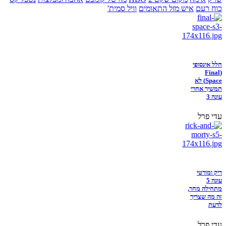
כוח רעם
איש מזל התאומים
וויל סמית'
חלל אינסופי
(Final
Space) לא
תמשיך אחרי
עונה 3
עדי פרל
ריק ומורטי
עונה 5
מתחילה מחר,
זה מה שצריך
לדעת
עדי פרל