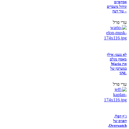
אסקפיזם
וניהול משברים
– טור דעה
עדי פרל
לא נגענו: אילון
מאסק מגלם
את Wario
במערכון של
SNL
עדי פרל
ג'ף קפלן,
הפנים של
Overwatch,