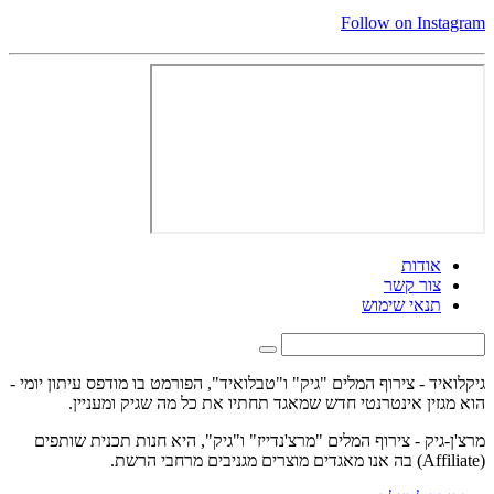
Follow on Instagram
אודות
צור קשר
תנאי שימוש
גיקלואיד - צירוף המלים "גיק" ו"טבלואיד", הפורמט בו מודפס עיתון יומי -
הוא מגזין אינטרנטי חדש שמאגד תחתיו את כל מה שגיק ומעניין.
מרצ'ן-גיק - צירוף המלים "מרצ'נדייז" ו"גיק", היא חנות תכנית שותפים
(Affiliate) בה אנו מאגדים מוצרים מגניבים מרחבי הרשת.