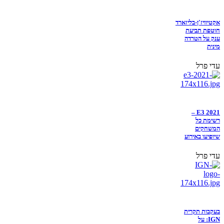
אקטיוויז'ן-בליזארד
חוטפת תביעת
ענק על הטרדה
מינית
עדי פרל
E3 2021 –
רשימת כל
המשחקים
שיופיעו באירוע
עדי פרל
בעקבות תקרית
IGN: על