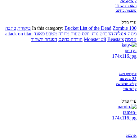
קומיקס של
הפנתר השחור
מופצות בחינם
עדי פרל
Zombie 100
Bucket List of the Dead
In this category:
ביקורת
כתבה
מנגה
אנגליה
הרברט גורג' וולס
טעות
מחווה
מטבע
פאונד
attack on titan
אנימה
Beastars
Monster #8
הורדה בחינם
הפנתר השחור
פוקימון חוגג
25 שנה עם
קליפ חדש של
קייטי פרי
עדי פרל
ארבעה