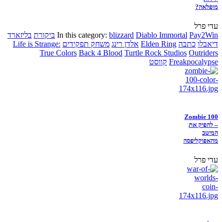
מופלאה?
עדי פרל
Pay2Win
Diablo Immortal
blizzard
In this category:
ביקורת
בליזארד
דיאבלו
כתבה
Elden Ring
אלדן רינג
משחק תפקידים
Life is Strange:
True Colors
Back 4 Blood
Turtle Rock Studios
Outriders
Freakpocalypse
קווסט
Zombie 100
– להפיק את
המיטב
מהאפוקליפסה
עדי פרל