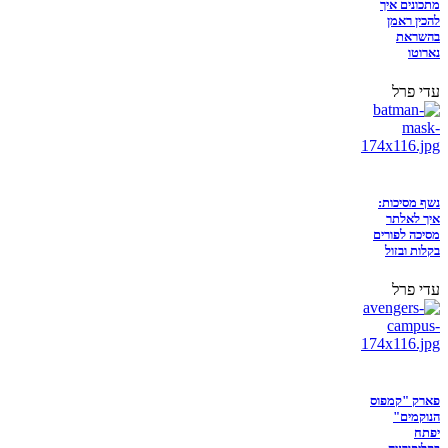
מתכונים איך
להכין ראמן
בהשראת
נארוטו
עדי פרל
נשף מסיכות:
איך לאלתר
מסיכה לפורים
בקלות ובזול
עדי פרל
פארק "קמפוס
הנוקמים"
יפתח