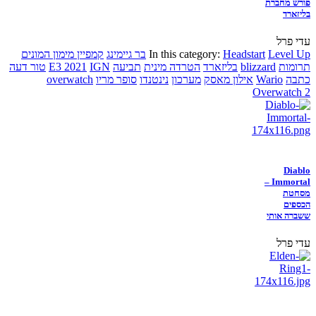
פורש מחברת
בליזארד
עדי פרל
Level Up
Headstart
In this category:
בר גיימינג
קמפיין מימון המונים
תרומות
blizzard
בליזארד
הטרדה מינית
תביעה
IGN
E3 2021
טור דעה
כתבה
Wario
אילון מאסק
מערכון
נינטנדו
סופר מריו
overwatch
Overwatch 2
Diablo
Immortal –
מסחטת
הכספים
ששברה אותי
עדי פרל