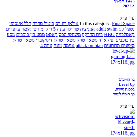
Titan תמשיך
ב-2022
עדי פרל
Final Space
In this category:
אולאן רוג'רס
ביטול סדרה
חלל אינסופי
נטפליקס
adult swim
אנימציה
טריילר
עונה 5
ריק ומורטי
אימה
ערפדים
קאסלבניה
HBO
בית הדרקון
משחקי הכס
קאסט
מסע בין כוכבים
מסע
בין כוכבים: פיקארד
סטאר טרק
סטאר טרק: דיסקוברי
סטאר טרק:
סיפונים תחתונים
attack on titan
אנימה
מנגה
עונה 4
בר הגיימינג
Level Up
בסכנת סגירה,
כך תוכלו לעזור
עדי פרל