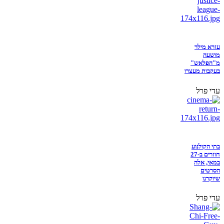
עזרא מילר
מושעה
מ"הפלאש"
בעקבות מעצרו
עדי פרל
בתי הקולנוע
חוזרים ב-27
במאי, אלה
הסרטים
שיוקרנו
עדי פרל