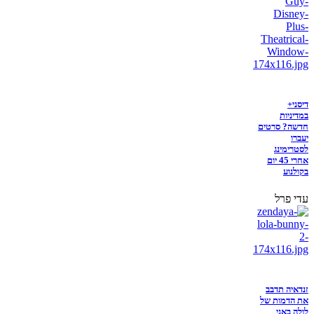
דיסני+
במדיניות
חדשה? סרטים
יעברו
לסטרימינג
אחרי 45 יום
בקולנוע
עדי פרל
זנדאיה תדבב
את הדמות של
לולה באני