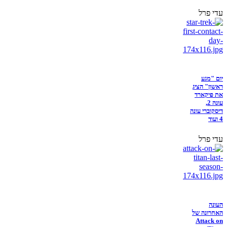
עדי פרל
יום "מגע
ראשון" הציג
את פיקארד
עונה 2,
דיסקוברי עונה
4 ועוד
עדי פרל
העונה
האחרונה של
Attack on