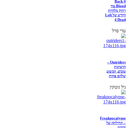
Back 4
Blood עוד
רחוק מלהיות
היורש של Left
4 Dead
עדי פרל
Outriders –
הרעיונות
טובים, הביצוע
שלהם פחות
גיל גוטקין
Freakpocalypse
– תחילתה של
ידידות