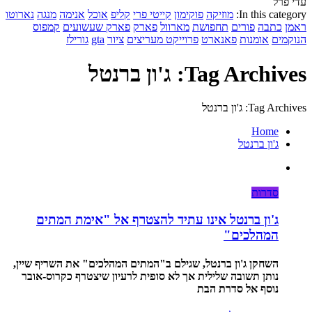
עדי פרל
In this category:
מוזיקה
פוקימון
קייטי פרי
קליפ
אוכל
אנימה
מנגה
נארוטו
ראמן
כתבה
פורים
תחפושת
מארוול
פארק
פארק שעשועים
קמפוס
הנוקמים
אומנות
פאנארט
פרוייקט מעריצים
ציור
gta
גורילז
Tag Archives: ג'ון ברנטל
Tag Archives: ג'ון ברנטל
Home
ג'ון ברנטל
סדרות
ג'ון ברנטל אינו עתיד להצטרף אל "אימת המתים
המהלכים"
השחקן ג'ון ברנטל, שגילם ב"המתים המהלכים" את השריף שיין,
נותן תשובה שלילית אך לא סופית לרעיון שיצטרף כקרוס-אובר
נוסף אל סדרת הבת