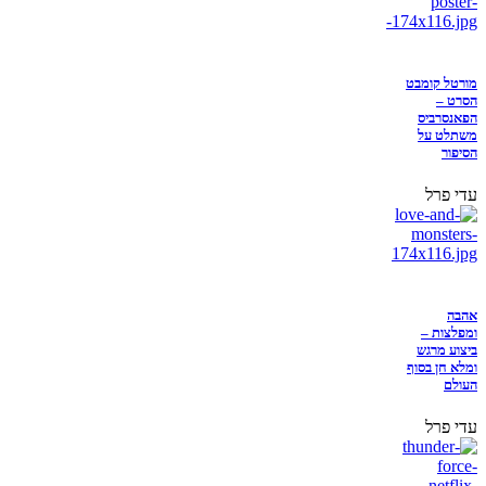
מורטל קומבט
הסרט –
הפאנסרביס
משתלט על
הסיפור
עדי פרל
אהבה
ומפלצות –
ביצוע מרגש
ומלא חן בסוף
העולם
עדי פרל