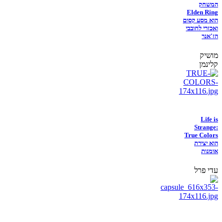
המשחק
Elden Ring
הוא מסע קסום
ואכזרי לחובבי
הז'אנר
מושיק
קלינמן
Life is
Strange:
True Colors
הוא יצירת
אומנות
עדי פרל