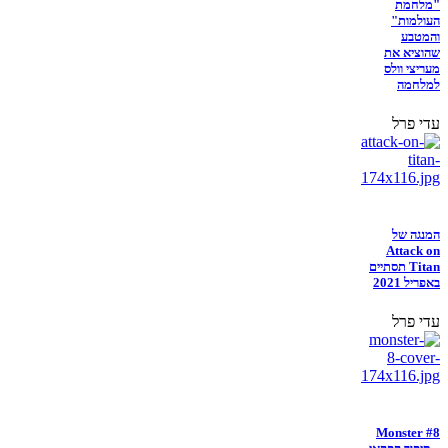
"מלחמת
העולמות"
והמטבע
שהוציא את
מעריצי וולס
למלחמה
עדי פרל
המנגה של
Attack on
Titan תסתיים
באפריל 2021
עדי פרל
Monster #8