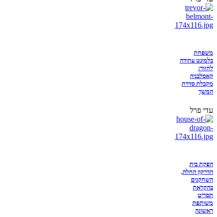
משפחת
בלמונט עתידה
לחזור:
קאסלבניה
מקבלת סדרת
המשך
עדי פרל
הפקת בית
הדרקון החלה,
השחקנים
בהקראת
תסריט
משותפת
ראשונה