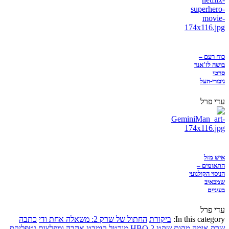
כוח רעם –
בושה לז'אנר
סרטי
גיבורי-העל
עדי פרל
איש מזל
התאומים –
הניסוי הקולנועי
שמכאיב
בעיניים
עדי פרל
In this category:
ביקורת
החתול של שרק 2: משאלה אחת ודי
כתבה
שרק
אימה
מקום שקט 2
HBO
מורטל קומבט
אהבה ומפלצות
נטפליקס