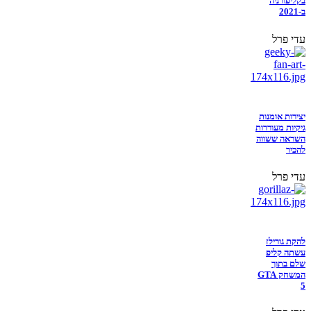
בקליפורניה
ב-2021
עדי פרל
יצירות אומנות
גיקיות מעוררות
השראה ששווה
להכיר
עדי פרל
להקת גורילז
עשתה קליפ
שלם בתוך
המשחק GTA
5