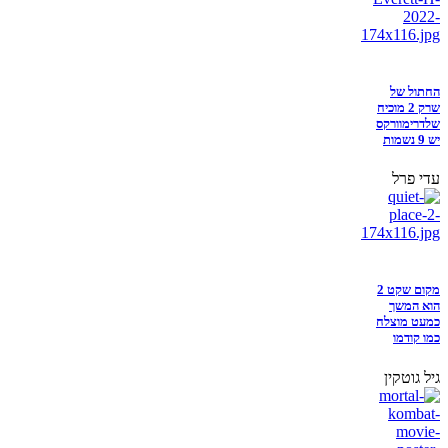
החתול של
שרק 2 מוכיח
שלדרימוורקס
יש 9 נשמות
עדי פרל
מקום שקט 2
הוא המשך
כמעט מוצלח
כמו קודמו
גיל גוטקין