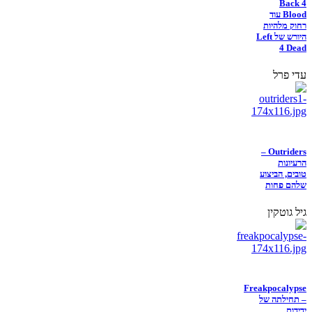
Back 4
Blood עוד
רחוק מלהיות
היורש של Left
4 Dead
עדי פרל
Outriders –
הרעיונות
טובים, הביצוע
שלהם פחות
גיל גוטקין
Freakpocalypse
– תחילתה של
ידידות