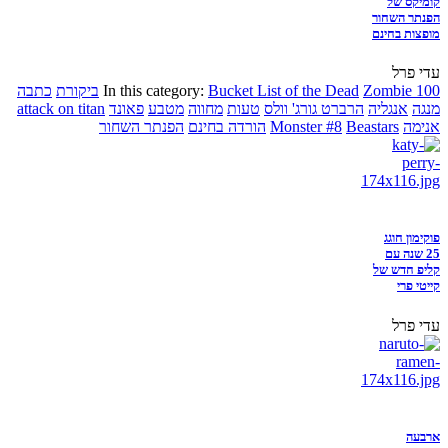
קומיקס של
הפנתר השחור
מופצות בחינם
עדי פרל
Zombie 100
Bucket List of the Dead
In this category:
ביקורת
כתבה
מנגה
אנגליה
הרברט גורג' וולס
טעות
מחווה
מטבע
פאונד
attack on titan
אנימה
Beastars
Monster #8
הורדה בחינם
הפנתר השחור
פוקימון חוגג
25 שנה עם
קליפ חדש של
קייטי פרי
עדי פרל
ארבעה