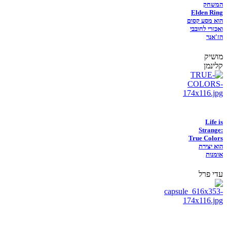
המשחק
Elden Ring
הוא מסע קסום
ואכזרי לחובבי
הז'אנר
מושיק
קלינמן
Life is
Strange:
True Colors
הוא יצירת
אומנות
עדי פרל