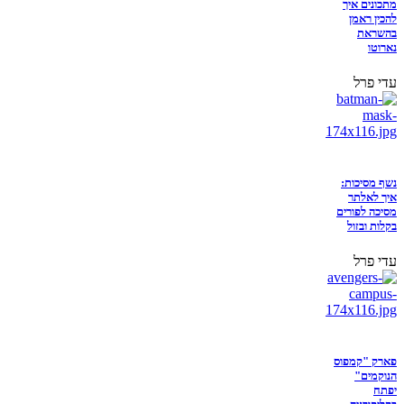
מתכונים איך
להכין ראמן
בהשראת
נארוטו
עדי פרל
נשף מסיכות:
איך לאלתר
מסיכה לפורים
בקלות ובזול
עדי פרל
פארק "קמפוס
הנוקמים"
יפתח