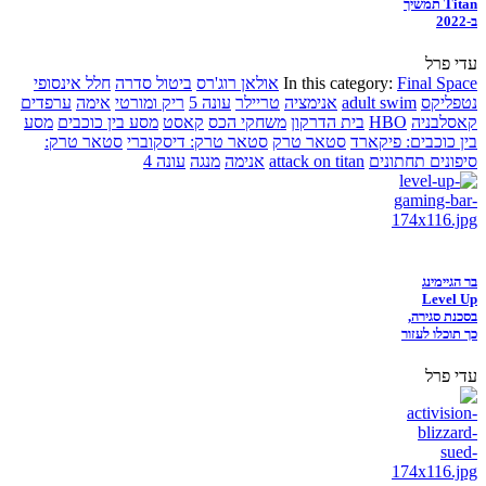
Titan תמשיך
ב-2022
עדי פרל
Final Space
In this category:
אולאן רוג'רס
ביטול סדרה
חלל אינסופי
נטפליקס
adult swim
אנימציה
טריילר
עונה 5
ריק ומורטי
אימה
ערפדים
קאסלבניה
HBO
בית הדרקון
משחקי הכס
קאסט
מסע בין כוכבים
מסע
בין כוכבים: פיקארד
סטאר טרק
סטאר טרק: דיסקוברי
סטאר טרק:
סיפונים תחתונים
attack on titan
אנימה
מנגה
עונה 4
בר הגיימינג
Level Up
בסכנת סגירה,
כך תוכלו לעזור
עדי פרל