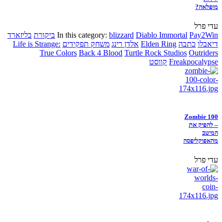
מופלאה?
עדי פרל
Pay2Win
Diablo Immortal
blizzard
In this category:
ביקורת
בליזארד
דיאבלו
כתבה
Elden Ring
אלדן רינג
משחק תפקידים
Life is Strange:
True Colors
Back 4 Blood
Turtle Rock Studios
Outriders
Freakpocalypse
קווסט
Zombie 100
– להפיק את
המיטב
מהאפוקליפסה
עדי פרל