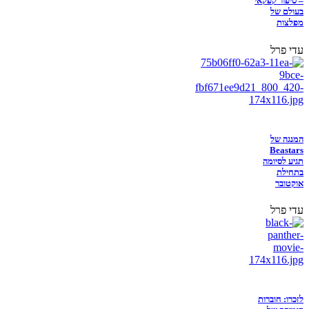
– סיפור קפקאי
בעולם של
מפלצות
עדי פרל
המנגה של
Beastars
תגיע לסיומה
בתחילת
אוקטובר
עדי פרל
לזכרו: חוברות