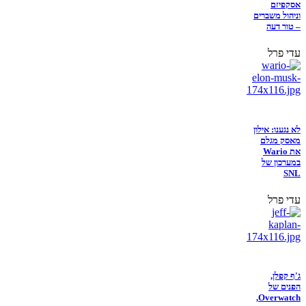
אסקפיזם
וניהול משברים
– טור דעה
עדי פרל
לא נגענו: אילון
מאסק מגלם
את Wario
במערכון של
SNL
עדי פרל
ג'ף קפלן,
הפנים של
Overwatch,