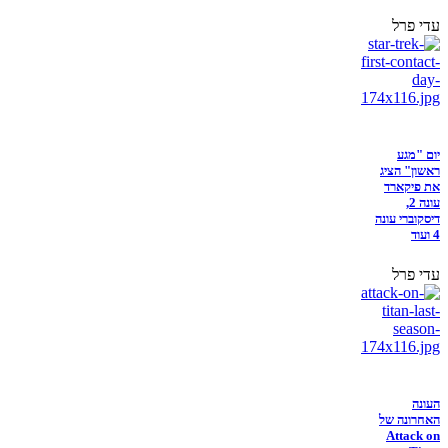
עדי פרל
יום "מגע
ראשון" הציג
את פיקארד
עונה 2,
דיסקוברי עונה
4 ועוד
עדי פרל
העונה
האחרונה של
Attack on