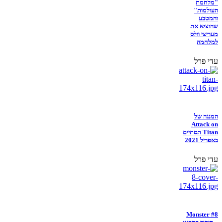
"מלחמת
העולמות"
והמטבע
שהוציא את
מעריצי וולס
למלחמה
עדי פרל
המנגה של
Attack on
Titan תסתיים
באפריל 2021
עדי פרל
Monster #8