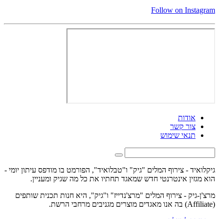
Follow on Instagram
אודות
צור קשר
תנאי שימוש
גיקלואיד - צירוף המלים "גיק" ו"טבלואיד", הפורמט בו מודפס עיתון יומי -
הוא מגזין אינטרנטי חדש שמאגד תחתיו את כל מה שגיק ומעניין.
מרצ'ן-גיק - צירוף המלים "מרצ'נדייז" ו"גיק", היא חנות תכנית שותפים
(Affiliate) בה אנו מאגדים מוצרים מגניבים מרחבי הרשת.