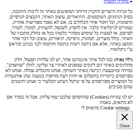
בחזרה למעלה
כל זכויות היוצרים והקניין הרוחני המופיעים באתר זה לרבות התוכנה,
בסיס הנתונים, הטקסטים, התיאורים, עיצוב האתר, הקבצים הגרפיים,
התמונות, וכל חומר אחר הכלולים בו, אם לא נאמר מפורשות אחרת,
שמורים לגיקלואיד בלבד. אין להפיץ, לשכפל, להעתיק, למכור, לשדר,
לפרסם, או לעשות כל שימוש מסחרי כלשהו בכל או בחלק מתכניו של
האתר, כולל מוצרים, תמונות, גרפיקה, תיאורים, עיצוב וכל דבר אחר
המוצג באתר, אלא אם ניתנה רשות כתובה וחתומה לכך בכתב ומראש
ע''י גיקלואיד.
גילוי נאות:
כמו לכל אתר אינטרנט אחר, יש לנו עלויות תפעול. חלק
מהלינקים באתר הם לינקים שמפנים לאתרי צד שלישי, להלן "שותפים".
במידה ומתבצעת רכישה באתר השותף, אנחנו מקבלים עמלה. אנחנו לא
מפרסמים ביקורות בתשלום או חוות דעת מזויפות בטענה שהן אותנטיות.
כל המוצרים מפורסמים על פי שיקול דעתנו הבלעדי כי אנחנו חושבים
שהם מגניבים.
יש לנו עוגיות (Cookies) שהדפדפן שלכם יעוף עליהן. אבל זה בסדר אם
לא מתאים, באמת
Cookie settings
מתאים לי
Close