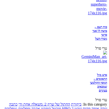
כוח רעם –
בושה לז'אנר
סרטי
גיבורי-העל
עדי פרל
איש מזל
התאומים –
הניסוי הקולנועי
שמכאיב
בעיניים
עדי פרל
In this category:
ביקורת
החתול של שרק 2: משאלה אחת ודי
כתבה
שרק
אימה
מקום שקט 2
HBO
מורטל קומבט
אהבה ומפלצות
נטפליקס