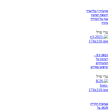
אקטיוויז'ן-בליזארד
חוטפת תביעת
ענק על הטרדה
מינית
עדי פרל
E3 2021 –
רשימת כל
המשחקים
שיופיעו באירוע
עדי פרל
בעקבות תקרית
IGN: על