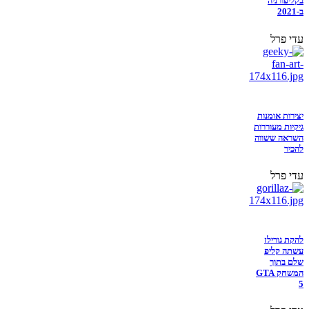
בקליפורניה
ב-2021
עדי פרל
יצירות אומנות
גיקיות מעוררות
השראה ששווה
להכיר
עדי פרל
להקת גורילז
עשתה קליפ
שלם בתוך
המשחק GTA
5