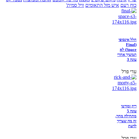
כוח רעם
איש מזל התאומים
וויל סמית'
חלל אינסופי
(Final
Space) לא
תמשיך אחרי
עונה 3
עדי פרל
ריק ומורטי
עונה 5
מתחילה מחר,
זה מה שצריך
לדעת
עדי פרל