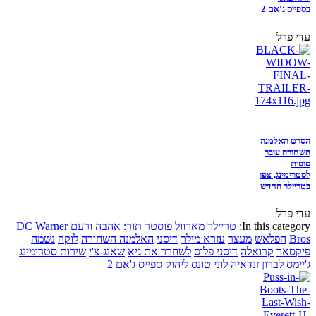
בספייס ג'אם 2
עדי פרל
הסרט האלמנה
השחורה עובר
סופית
לסטרימינג, צפו
בטריילר החדש
עדי פרל
In this category:
טריילר
מארוול
פוסטר
תור: אהבה ורעם
Warner
DC
Bros
הפלאש
מעצר
עזרא מילר
דיסני
האלמנה השחורה
לוקה
נשמה
פיקסאר
קרואלה
דיסני פלוס
לשחרר את גיא
שאנג-צ'י
שירות סטרימינג
ג'יימס לברון
זנדאיה
לוני טונס
ליהוק
ספייס ג'אם 2