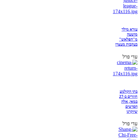
עזרא מילר
מושעה
מ"הפלאש"
בעקבות מעצרו
עדי פרל
בתי הקולנוע
חוזרים ב-27
במאי, אלה
הסרטים
שיוקרנו
עדי פרל