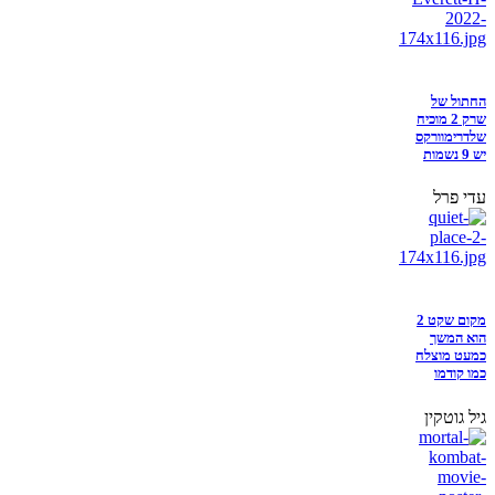
החתול של
שרק 2 מוכיח
שלדרימוורקס
יש 9 נשמות
עדי פרל
מקום שקט 2
הוא המשך
כמעט מוצלח
כמו קודמו
גיל גוטקין