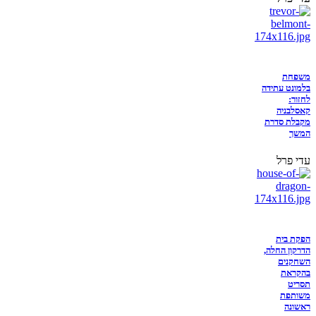
משפחת
בלמונט עתידה
לחזור:
קאסלבניה
מקבלת סדרת
המשך
עדי פרל
הפקת בית
הדרקון החלה,
השחקנים
בהקראת
תסריט
משותפת
ראשונה