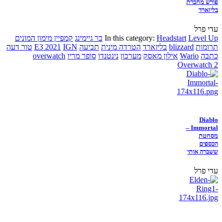
פורש מחברת
בליזארד
עדי פרל
Level Up
Headstart
In this category:
בר גיימינג
קמפיין מימון המונים
תרומות
blizzard
בליזארד
הטרדה מינית
תביעה
IGN
E3 2021
טור דעה
כתבה
Wario
אילון מאסק
מערכון
נינטנדו
סופר מריו
overwatch
Overwatch 2
Diablo
Immortal –
מסחטת
הכספים
ששברה אותי
עדי פרל