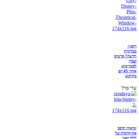
דיסני+
במדיניות
חדשה? סרטים
יעברו
לסטרימינג
אחרי 45 יום
בקולנוע
עדי פרל
זנדאיה תדבב
את הדמות של
לולה באני