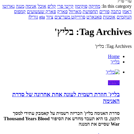
עדי פרל
In this category:
מוזיקה
פוקימון
קייטי פרי
קליפ
אוכל
אנימה
מנגה
נארוטו
ראמן
כתבה
פורים
תחפושת
מארוול
פארק
פארק שעשועים
קמפוס
הנוקמים
אומנות
פאנארט
פרוייקט מעריצים
ציור
gta
גורילז
Tag Archives: בליץ'
Tag Archives: בליץ'
Home
בליץ'
סדרות
בליץ' חוזרת רשמית לעונה אחת אחרונה של סדרת
האנימה
סדרת האנימה בליץ' הכריזה רשמית על קאמבק עתידי למסך
הקטן, בו היא תעבד מחדש את הסיפור Thousand Years Blood
War שסיים את המנגה