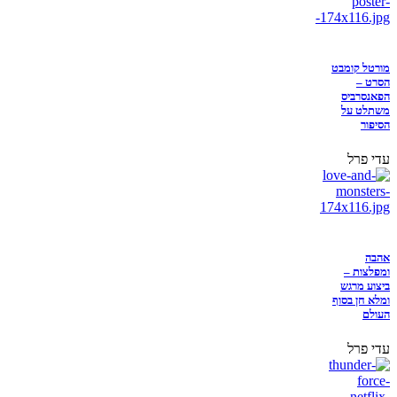
מורטל קומבט
הסרט –
הפאנסרביס
משתלט על
הסיפור
עדי פרל
אהבה
ומפלצות –
ביצוע מרגש
ומלא חן בסוף
העולם
עדי פרל