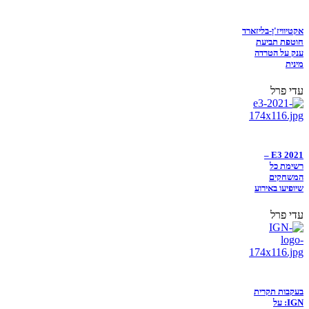
אקטיוויז'ן-בליזארד
חוטפת תביעת
ענק על הטרדה
מינית
עדי פרל
E3 2021 –
רשימת כל
המשחקים
שיופיעו באירוע
עדי פרל
בעקבות תקרית
IGN: על