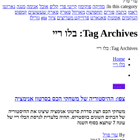
עדי פרל
In this category:
מוזיקה
פוקימון
קייטי פרי
קליפ
אוכל
אנימה
מנגה
נארוטו
ראמן
כתבה
פורים
תחפושת
מארוול
פארק
פארק שעשועים
קמפוס
הנוקמים
אומנות
פאנארט
פרוייקט מעריצים
ציור
gta
גורילז
Tag Archives: בלו ריי
Tag Archives: בלו ריי
Home
בלו ריי
סדרות
צפו: ההיסטוריה של משחקי הכס בסרטון אנימציה
משחקי הכס תציג סדרת סרטוני אנימציה שיציגו את ההיסטוריה
של הבתים השונים בווסטרוס. תהיה בלעדית לגרסת הבלו ריי של
עונה 7 שתצא בסוף השנה
By
עדי פרל