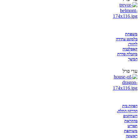
משפחת
בלמונט עתידה
לחזור:
קאסלבניה
מקבלת סדרת
המשך
עדי פרל
הפקת בית
הדרקון החלה,
השחקנים
בהקראת
תסריט
משותפת
ראשונה