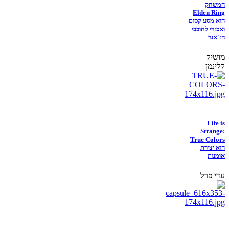
המשחק
Elden Ring
הוא מסע קסום
ואכזרי לחובבי
הז'אנר
מושיק
קלינמן
Life is
Strange:
True Colors
הוא יצירת
אומנות
עדי פרל