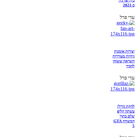
בקליפורניה
ב-2021
עדי פרל
יצירות אומנות
גיקיות מעוררות
השראה ששווה
להכיר
עדי פרל
להקת גורילז
עשתה קליפ
שלם בתוך
המשחק GTA
5