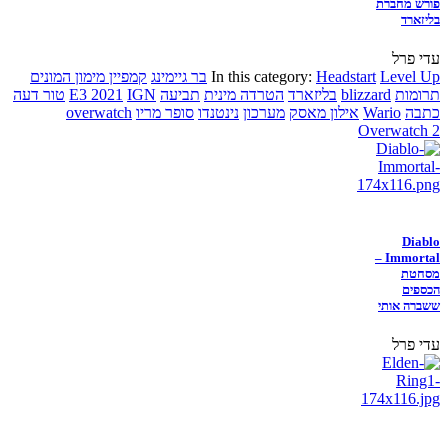
פורש מחברת
בליזארד
עדי פרל
Level Up
Headstart
In this category:
בר גיימינג
קמפיין מימון המונים
תרומות
blizzard
בליזארד
הטרדה מינית
תביעה
IGN
E3 2021
טור דעה
כתבה
Wario
אילון מאסק
מערכון
נינטנדו
סופר מריו
overwatch
Overwatch 2
Diablo
Immortal –
מסחטת
הכספים
ששברה אותי
עדי פרל