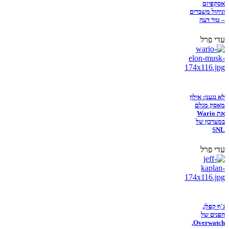
אסקפיזם
וניהול משברים
– טור דעה
עדי פרל
לא נגענו: אילון
מאסק מגלם
את Wario
במערכון של
SNL
עדי פרל
ג'ף קפלן,
הפנים של
Overwatch,