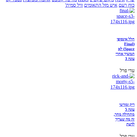
כוח רעם
איש מזל התאומים
וויל סמית'
חלל אינסופי
(Final
Space) לא
תמשיך אחרי
עונה 3
עדי פרל
ריק ומורטי
עונה 5
מתחילה מחר,
זה מה שצריך
לדעת
עדי פרל