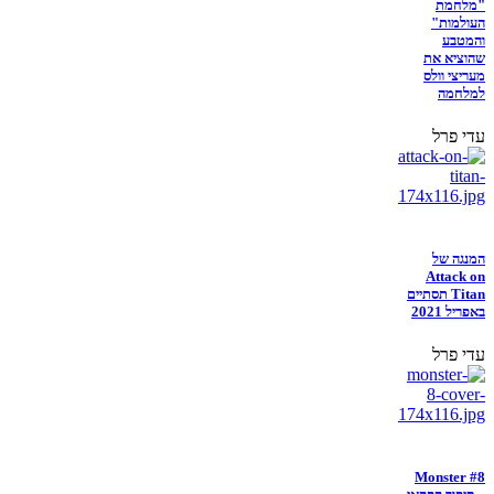
"מלחמת
העולמות"
והמטבע
שהוציא את
מעריצי וולס
למלחמה
עדי פרל
המנגה של
Attack on
Titan תסתיים
באפריל 2021
עדי פרל
Monster #8