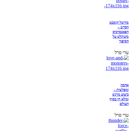
מורטל קומבט
הסרט –
הפאנסרביס
משתלט על
הסיפור
עדי פרל
אהבה
ומפלצות –
ביצוע מרגש
ומלא חן בסוף
העולם
עדי פרל