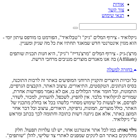
אודות
צור קשר
תנאי שימוש
גיקלואיד - צירוף המלים "גיק" ו"טבלואיד", הפורמט בו מודפס עיתון יומי -
הוא מגזין אינטרנטי חדש שמאגד תחתיו את כל מה שגיק ומעניין.
מרצ'ן-גיק - צירוף המלים "מרצ'נדייז" ו"גיק", היא חנות תכנית שותפים
(Affiliate) בה אנו מאגדים מוצרים מגניבים מרחבי הרשת.
בחזרה למעלה
כל זכויות היוצרים והקניין הרוחני המופיעים באתר זה לרבות התוכנה,
בסיס הנתונים, הטקסטים, התיאורים, עיצוב האתר, הקבצים הגרפיים,
התמונות, וכל חומר אחר הכלולים בו, אם לא נאמר מפורשות אחרת,
שמורים לגיקלואיד בלבד. אין להפיץ, לשכפל, להעתיק, למכור, לשדר,
לפרסם, או לעשות כל שימוש מסחרי כלשהו בכל או בחלק מתכניו של
האתר, כולל מוצרים, תמונות, גרפיקה, תיאורים, עיצוב וכל דבר אחר
המוצג באתר, אלא אם ניתנה רשות כתובה וחתומה לכך בכתב ומראש
ע''י גיקלואיד.
גילוי נאות:
כמו לכל אתר אינטרנט אחר, יש לנו עלויות תפעול. חלק
מהלינקים באתר הם לינקים שמפנים לאתרי צד שלישי, להלן "שותפים".