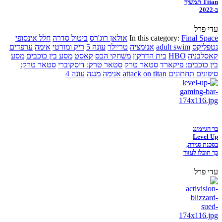
Titan תמשיך
ב-2022
עדי פרל
Final Space
In this category:
אולאן רוג'רס
ביטול סדרה
חלל אינסופי
נטפליקס
adult swim
אנימציה
טריילר
עונה 5
ריק ומורטי
אימה
ערפדים
קאסלבניה
HBO
בית הדרקון
משחקי הכס
קאסט
מסע בין כוכבים
מסע
בין כוכבים: פיקארד
סטאר טרק
סטאר טרק: דיסקוברי
סטאר טרק:
סיפונים תחתונים
attack on titan
אנימה
מנגה
עונה 4
בר הגיימינג
Level Up
בסכנת סגירה,
כך תוכלו לעזור
עדי פרל