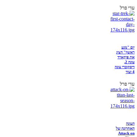
עדי פרל
יום "מגע
ראשון" הציג
את פיקארד
עונה 2,
דיסקוברי עונה
4 ועוד
עדי פרל
העונה
האחרונה של
Attack on