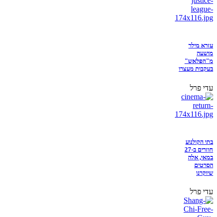
עזרא מילר
מושעה
מ"הפלאש"
בעקבות מעצרו
עדי פרל
בתי הקולנוע
חוזרים ב-27
במאי, אלה
הסרטים
שיוקרנו
עדי פרל