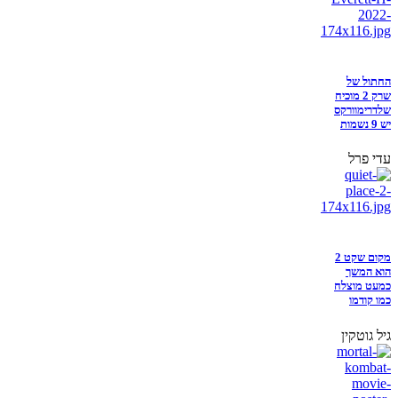
החתול של
שרק 2 מוכיח
שלדרימוורקס
יש 9 נשמות
עדי פרל
מקום שקט 2
הוא המשך
כמעט מוצלח
כמו קודמו
גיל גוטקין