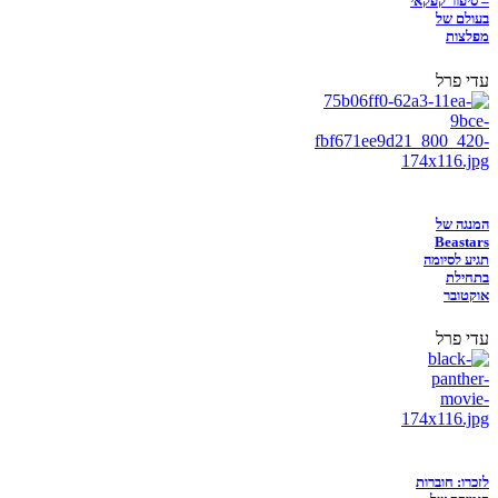
– סיפור קפקאי
בעולם של
מפלצות
עדי פרל
המנגה של
Beastars
תגיע לסיומה
בתחילת
אוקטובר
עדי פרל
לזכרו: חוברות