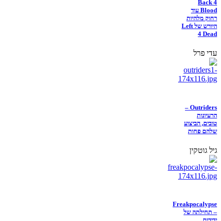
Back 4
Blood עוד
רחוק מלהיות
היורש של Left
4 Dead
עדי פרל
Outriders –
הרעיונות
טובים, הביצוע
שלהם פחות
גיל גוטקין
Freakpocalypse
– תחילתה של
ידידות