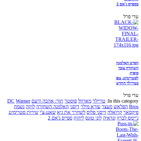
בספייס ג'אם 2
עדי פרל
הסרט האלמנה
השחורה עובר
סופית
לסטרימינג, צפו
בטריילר החדש
עדי פרל
In this category:
טריילר
מארוול
פוסטר
תור: אהבה ורעם
Warner
DC
Bros
הפלאש
מעצר
עזרא מילר
דיסני
האלמנה השחורה
לוקה
נשמה
פיקסאר
קרואלה
דיסני פלוס
לשחרר את גיא
שאנג-צ'י
שירות סטרימינג
ג'יימס לברון
זנדאיה
לוני טונס
ליהוק
ספייס ג'אם 2