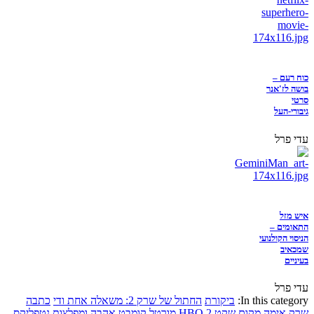
כוח רעם –
בושה לז'אנר
סרטי
גיבורי-העל
עדי פרל
איש מזל
התאומים –
הניסוי הקולנועי
שמכאיב
בעיניים
עדי פרל
In this category:
ביקורת
החתול של שרק 2: משאלה אחת ודי
כתבה
שרק
אימה
מקום שקט 2
HBO
מורטל קומבט
אהבה ומפלצות
נטפליקס