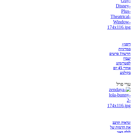
דיסני+
במדיניות
חדשה? סרטים
יעברו
לסטרימינג
אחרי 45 יום
בקולנוע
עדי פרל
זנדאיה תדבב
את הדמות של
לולה באני