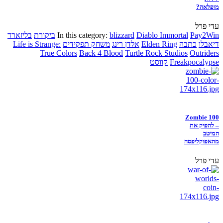
מופלאה?
עדי פרל
Pay2Win
Diablo Immortal
blizzard
In this category:
ביקורת
בליזארד
דיאבלו
כתבה
Elden Ring
אלדן רינג
משחק תפקידים
Life is Strange:
True Colors
Back 4 Blood
Turtle Rock Studios
Outriders
Freakpocalypse
קווסט
Zombie 100
– להפיק את
המיטב
מהאפוקליפסה
עדי פרל