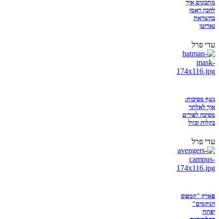
מתכונים איך
להכין ראמן
בהשראת
נארוטו
עדי פרל
נשף מסיכות:
איך לאלתר
מסיכה לפורים
בקלות ובזול
עדי פרל
פארק "קמפוס
הנוקמים"
יפתח