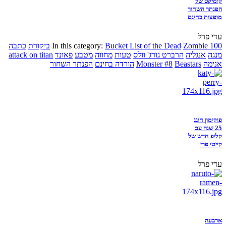
קומיקס של
הפנתר השחור
מופצות בחינם
עדי פרל
Zombie 100
Bucket List of the Dead
In this category:
ביקורת
כתבה
מנגה
אנגליה
הרברט גורג' וולס
טעות
מחווה
מטבע
פאונד
attack on titan
אנימה
Beastars
Monster #8
הורדה בחינם
הפנתר השחור
פוקימון חוגג
25 שנה עם
קליפ חדש של
קייטי פרי
עדי פרל
ארבעה