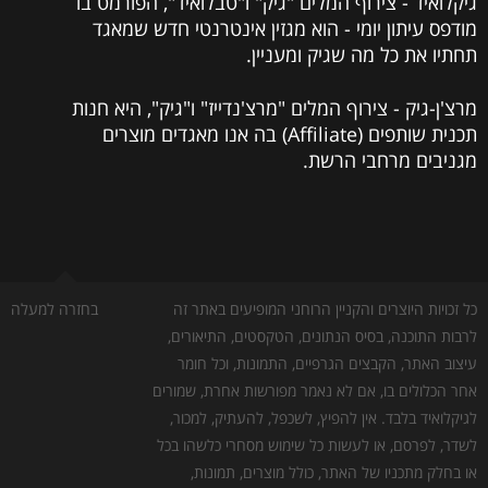
גיקלואיד - צירוף המלים "גיק" ו"טבלואיד", הפורמט בו
מודפס עיתון יומי - הוא מגזין אינטרנטי חדש שמאגד
תחתיו את כל מה שגיק ומעניין.
מרצ'ן-גיק - צירוף המלים "מרצ'נדייז" ו"גיק", היא חנות
תכנית שותפים (Affiliate) בה אנו מאגדים מוצרים
מגניבים מרחבי הרשת.
כל זכויות היוצרים והקניין הרוחני המופיעים באתר זה
בחזרה למעלה
לרבות התוכנה, בסיס הנתונים, הטקסטים, התיאורים,
עיצוב האתר, הקבצים הגרפיים, התמונות, וכל חומר
אחר הכלולים בו, אם לא נאמר מפורשות אחרת, שמורים
לגיקלואיד בלבד. אין להפיץ, לשכפל, להעתיק, למכור,
לשדר, לפרסם, או לעשות כל שימוש מסחרי כלשהו בכל
או בחלק מתכניו של האתר, כולל מוצרים, תמונות,