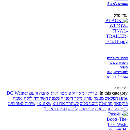
בספייס ג'אם 2
עדי פרל
הסרט האלמנה
השחורה עובר
סופית
לסטרימינג, צפו
בטריילר החדש
עדי פרל
In this category:
טריילר
מארוול
פוסטר
תור: אהבה ורעם
Warner
DC
Bros
הפלאש
מעצר
עזרא מילר
דיסני
האלמנה השחורה
לוקה
נשמה
פיקסאר
קרואלה
דיסני פלוס
לשחרר את גיא
שאנג-צ'י
שירות סטרימינג
ג'יימס לברון
זנדאיה
לוני טונס
ליהוק
ספייס ג'אם 2