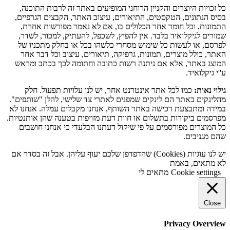
כל זכויות היוצרים והקניין הרוחני המופיעים באתר זה לרבות התוכנה,
בסיס הנתונים, הטקסטים, התיאורים, עיצוב האתר, הקבצים הגרפיים,
התמונות, וכל חומר אחר הכלולים בו, אם לא נאמר מפורשות אחרת,
שמורים לגיקלואיד בלבד. אין להפיץ, לשכפל, להעתיק, למכור, לשדר,
לפרסם, או לעשות כל שימוש מסחרי כלשהו בכל או בחלק מתכניו של
האתר, כולל מוצרים, תמונות, גרפיקה, תיאורים, עיצוב וכל דבר אחר
המוצג באתר, אלא אם ניתנה רשות כתובה וחתומה לכך בכתב ומראש
ע''י גיקלואיד.
גילוי נאות:
כמו לכל אתר אינטרנט אחר, יש לנו עלויות תפעול. חלק
מהלינקים באתר הם לינקים שמפנים לאתרי צד שלישי, להלן "שותפים".
במידה ומתבצעת רכישה באתר השותף, אנחנו מקבלים עמלה. אנחנו לא
מפרסמים ביקורות בתשלום או חוות דעת מזויפות בטענה שהן אותנטיות.
כל המוצרים מפורסמים על פי שיקול דעתנו הבלעדי כי אנחנו חושבים
שהם מגניבים.
יש לנו עוגיות (Cookies) שהדפדפן שלכם יעוף עליהן. אבל זה בסדר אם
לא מתאים, באמת
Cookie settings
מתאים לי
Close
Privacy Overview