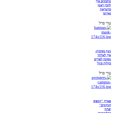
מתכונים איך
להכין ראמן
בהשראת
נארוטו
עדי פרל
נשף מסיכות:
איך לאלתר
מסיכה לפורים
בקלות ובזול
עדי פרל
פארק "קמפוס
הנוקמים"
יפתח