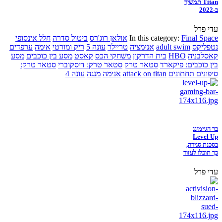
Titan תמשיך
ב-2022
עדי פרל
Final Space
In this category:
אולאן רוג'רס
ביטול סדרה
חלל אינסופי
נטפליקס
adult swim
אנימציה
טריילר
עונה 5
ריק ומורטי
אימה
ערפדים
קאסלבניה
HBO
בית הדרקון
משחקי הכס
קאסט
מסע בין כוכבים
מסע
בין כוכבים: פיקארד
סטאר טרק
סטאר טרק: דיסקוברי
סטאר טרק:
סיפונים תחתונים
attack on titan
אנימה
מנגה
עונה 4
בר הגיימינג
Level Up
בסכנת סגירה,
כך תוכלו לעזור
עדי פרל