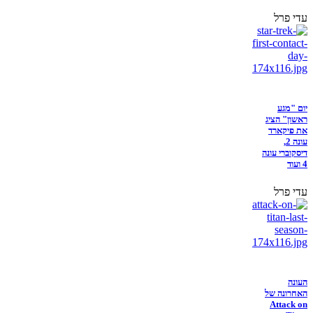
עדי פרל
יום "מגע
ראשון" הציג
את פיקארד
עונה 2,
דיסקוברי עונה
4 ועוד
עדי פרל
העונה
האחרונה של
Attack on