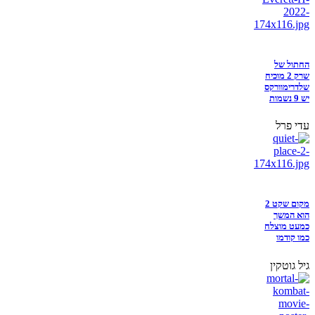
החתול של
שרק 2 מוכיח
שלדרימוורקס
יש 9 נשמות
עדי פרל
מקום שקט 2
הוא המשך
כמעט מוצלח
כמו קודמו
גיל גוטקין