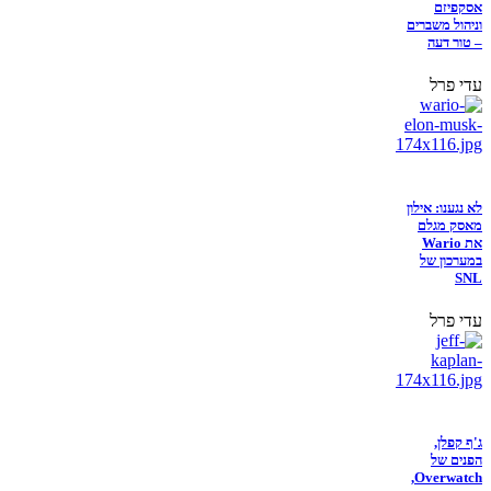
אסקפיזם
וניהול משברים
– טור דעה
עדי פרל
לא נגענו: אילון
מאסק מגלם
את Wario
במערכון של
SNL
עדי פרל
ג'ף קפלן,
הפנים של
Overwatch,