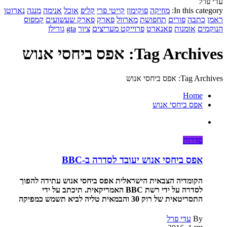
עדי פרל
In this category:
מוזיקה
פוקימון
קייטי פרי
קליפ
אוכל
אנימה
מנגה
נארוטו
ראמן
כתבה
פורים
תחפושת
מארוול
פארק
פארק שעשועים
קמפוס
הנוקמים
אומנות
פאנארט
פרוייקט מעריצים
ציור
gta
גורילז
Tag Archives: אפס ביחסי אנוש
Tag Archives: אפס ביחסי אנוש
Home
אפס ביחסי אנוש
סדרות
אפס ביחסי אנוש יעובד לסדרה ב-BBC
הקומדיה הצבאית הישראלית אפס ביחסי אנוש עתידה להפוך
לסדרה על ידי רשת BBC האמריקאית. תיכתב על ידי
התסריטאית של רוק 30 והבמאית טליה לביא תשמש כמפיקה
By
עדי פרל