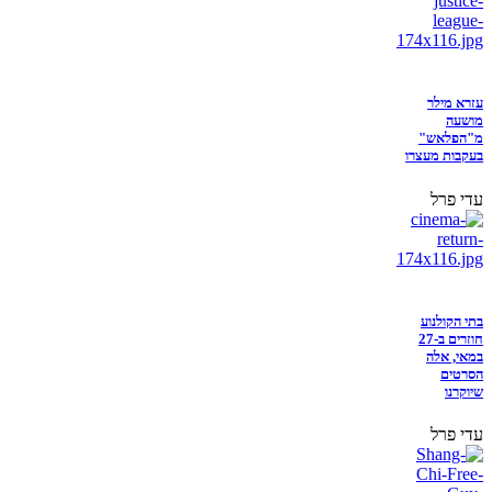
עזרא מילר
מושעה
מ"הפלאש"
בעקבות מעצרו
עדי פרל
בתי הקולנוע
חוזרים ב-27
במאי, אלה
הסרטים
שיוקרנו
עדי פרל