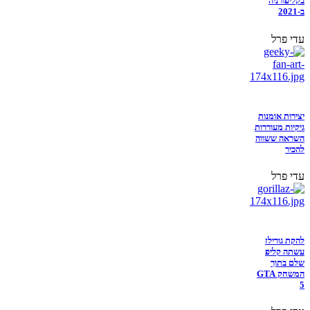
בקליפורניה
ב-2021
עדי פרל
יצירות אומנות
גיקיות מעוררות
השראה ששווה
להכיר
עדי פרל
להקת גורילז
עשתה קליפ
שלם בתוך
המשחק GTA
5