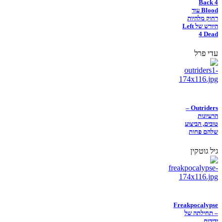
Back 4
Blood עוד
רחוק מלהיות
היורש של Left
4 Dead
עדי פרל
Outriders –
הרעיונות
טובים, הביצוע
שלהם פחות
גיל גוטקין
Freakpocalypse
– תחילתה של
ידידות