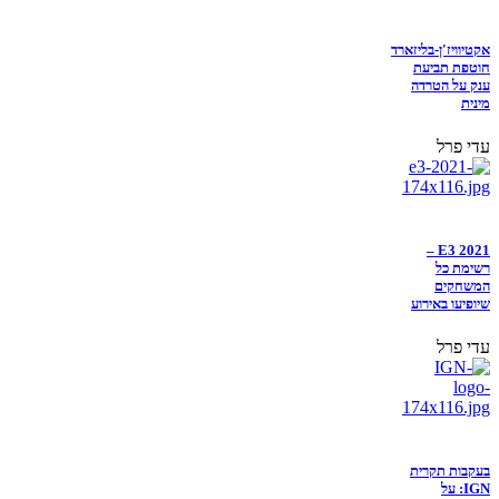
אקטיוויז'ן-בליזארד
חוטפת תביעת
ענק על הטרדה
מינית
עדי פרל
E3 2021 –
רשימת כל
המשחקים
שיופיעו באירוע
עדי פרל
בעקבות תקרית
IGN: על