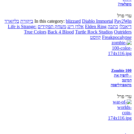
מופלאה?
עדי פרל
Pay2Win
Diablo Immortal
blizzard
In this category:
ביקורת
בליזארד
דיאבלו
כתבה
Elden Ring
אלדן רינג
משחק תפקידים
Life is Strange:
True Colors
Back 4 Blood
Turtle Rock Studios
Outriders
Freakpocalypse
קווסט
Zombie 100
– להפיק את
המיטב
מהאפוקליפסה
עדי פרל