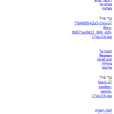
– סיפור קפקאי
בעולם של
מפלצות
עדי פרל
המנגה של
Beastars
תגיע לסיומה
בתחילת
אוקטובר
עדי פרל
לזכרו: חוברות