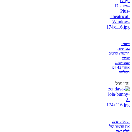
דיסני+
במדיניות
חדשה? סרטים
יעברו
לסטרימינג
אחרי 45 יום
בקולנוע
עדי פרל
זנדאיה תדבב
את הדמות של
לולה באני