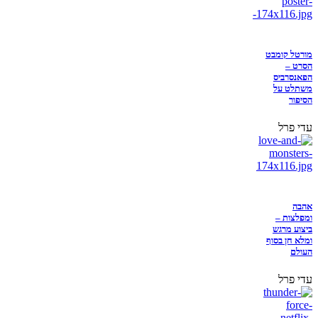
מורטל קומבט
הסרט –
הפאנסרביס
משתלט על
הסיפור
עדי פרל
אהבה
ומפלצות –
ביצוע מרגש
ומלא חן בסוף
העולם
עדי פרל