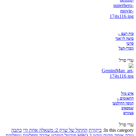
כוח רעם –
בושה לז'אנר
סרטי
גיבורי-העל
עדי פרל
איש מזל
התאומים –
הניסוי הקולנועי
שמכאיב
בעיניים
עדי פרל
In this category:
ביקורת
החתול של שרק 2: משאלה אחת ודי
כתבה
שרק
אימה
מקום שקט 2
HBO
מורטל קומבט
אהבה ומפלצות
נטפליקס