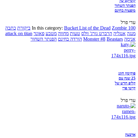
קומיקס של
הפנתר השחור
מופצות בחינם
עדי פרל
Zombie 100
Bucket List of the Dead
In this category:
ביקורת
כתבה
מנגה
אנגליה
הרברט גורג' וולס
טעות
מחווה
מטבע
פאונד
attack on titan
אנימה
Beastars
Monster #8
הורדה בחינם
הפנתר השחור
פוקימון חוגג
25 שנה עם
קליפ חדש של
קייטי פרי
עדי פרל
ארבעה