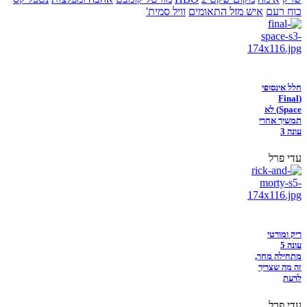
כוח רעם
איש מזל התאומים
וויל סמית'
חלל אינסופי
(Final
Space) לא
תמשיך אחרי
עונה 3
עדי פרל
ריק ומורטי
עונה 5
מתחילה מחר,
זה מה שצריך
לדעת
עדי פרל