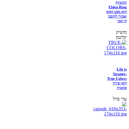
המשחק
Elden Ring
הוא מסע קסום
ואכזרי לחובבי
הז'אנר
מושיק
קלינמן
Life is
Strange:
True Colors
הוא יצירת
אומנות
עדי פרל