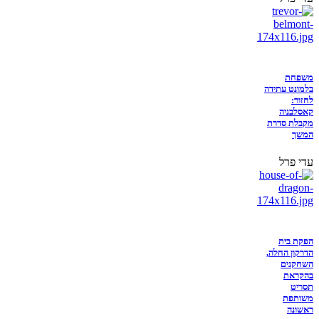
משפחת
בלמונט עתידה
לחזור:
קאסלבניה
מקבלת סדרת
המשך
עדי פרל
הפקת בית
הדרקון החלה,
השחקנים
בהקראת
תסריט
משותפת
ראשונה