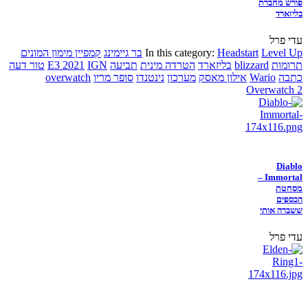
פורש מחברת
בליזארד
עדי פרל
Level Up
Headstart
In this category:
בר גיימינג
קמפיין מימון המונים
תרומות
blizzard
בליזארד
הטרדה מינית
תביעה
IGN
E3 2021
טור דעה
כתבה
Wario
אילון מאסק
מערכון
נינטנדו
סופר מריו
overwatch
Overwatch 2
Diablo
Immortal –
מסחטת
הכספים
ששברה אותי
עדי פרל