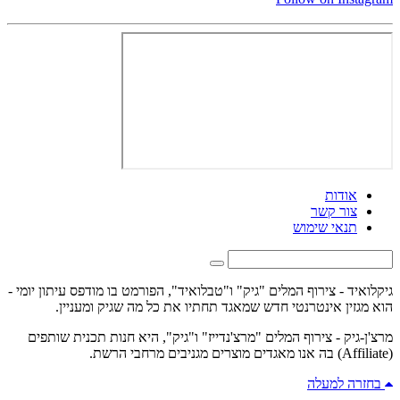
אודות
צור קשר
תנאי שימוש
גיקלואיד - צירוף המלים "גיק" ו"טבלואיד", הפורמט בו מודפס עיתון יומי -
הוא מגזין אינטרנטי חדש שמאגד תחתיו את כל מה שגיק ומעניין.
מרצ'ן-גיק - צירוף המלים "מרצ'נדייז" ו"גיק", היא חנות תכנית שותפים
(Affiliate) בה אנו מאגדים מוצרים מגניבים מרחבי הרשת.
בחזרה למעלה