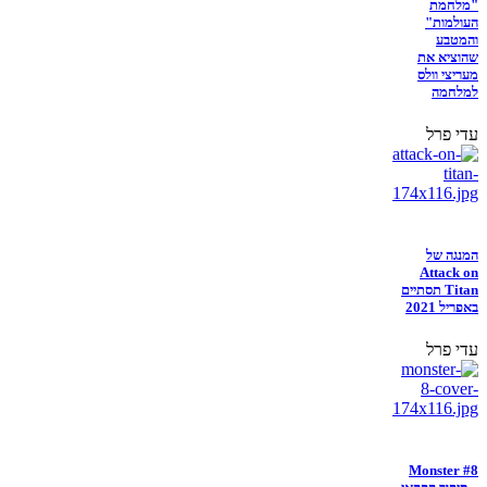
"מלחמת
העולמות"
והמטבע
שהוציא את
מעריצי וולס
למלחמה
עדי פרל
המנגה של
Attack on
Titan תסתיים
באפריל 2021
עדי פרל
Monster #8