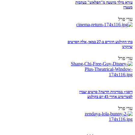
עזרא מילר מושעה מ"הפלאש" בעקבות
מעצרו
עדי פרל
בתי הקולנוע חוזרים ב-27 במאי, אלה הסרטים
שיוקרנו
עדי פרל
דיסני+ במדיניות חדשה? סרטים יעברו
לסטרימינג אחרי 45 יום בקולנוע
עדי פרל