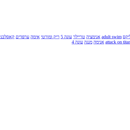
יקס
adult swim
אנימציה
טריילר
עונה 5
ריק ומורטי
אימה
ערפדים
קאסלבני
attack on tita
אנימה
מנגה
עונה 4