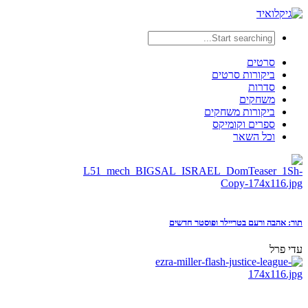
סרטים
ביקורות סרטים
סדרות
משחקים
ביקורות משחקים
ספרים וקומיקס
וכל השאר
תור: אהבה ורעם בטריילר ופוסטר חדשים
עדי פרל