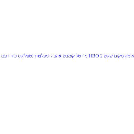
ימה
מקום שקט 2
HBO
מורטל קומבט
אהבה ומפלצות
נטפליקס
כוח רעם