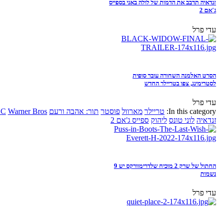
זנדאיה תדבב את הדמות של לולה באני בספייס
ג'אם 2
עדי פרל
הסרט האלמנה השחורה עובר סופית
לסטרימינג, צפו בטריילר החדש
עדי פרל
In this category:
טריילר
מארוול
פוסטר
תור: אהבה ורעם
Warner Bros
DC
זנדאיה
לוני טונס
ליהוק
ספייס ג'אם 2
החתול של שרק 2 מוכיח שלדרימוורקס יש 9
נשמות
עדי פרל