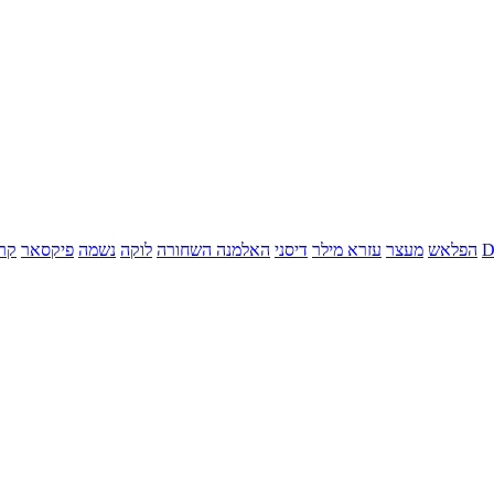
הפלאש
מעצר
עזרא מילר
דיסני
האלמנה השחורה
לוקה
נשמה
פיקסאר
קר