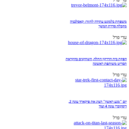
משפחת בלמונט עתידה לחזור: קאסלבניה
מקבלת סדרת המשך
עדי פרל
הפקת בית הדרקון החלה, השחקנים בהקראת
תסריט משותפת ראשונה
עדי פרל
יום "מגע ראשון" הציג את פיקארד עונה 2,
דיסקוברי עונה 4 ועוד
עדי פרל