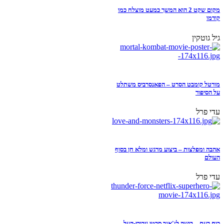
מקום שקט 2 הוא המשך כמעט מוצלח כמו
קודמו
גיל גוטקין
מורטל קומבט הסרט – הפאנסרביס משתלט
על הסיפור
עדי פרל
אהבה ומפלצות – ביצוע מרגש ומלא חן בסוף
העולם
עדי פרל
כוח רעם – בושה לז'אנר סרטי גיבורי-העל