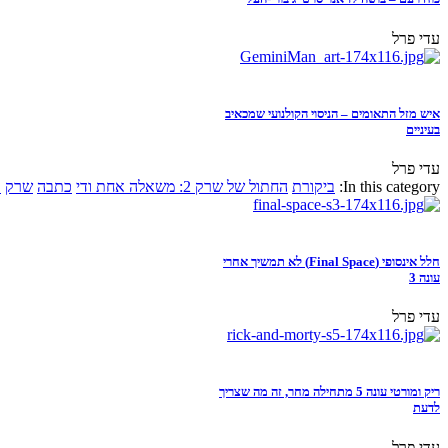
עדי פרל
איש מזל התאומים – הניסוי הקולנועי שמכאיב
בעיניים
עדי פרל
In this category:
ביקורת
החתול של שרק 2: משאלה אחת ודי
כתבה
שרק
א
חלל אינסופי (Final Space) לא תמשיך אחרי
עונה 3
עדי פרל
ריק ומורטי עונה 5 מתחילה מחר, זה מה שצריך
לדעת
עדי פרל