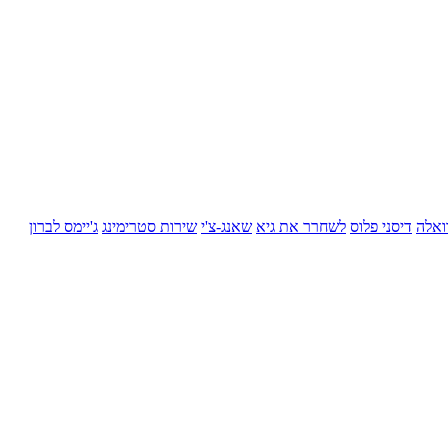
ואלה
דיסני פלוס
לשחרר את גיא
שאנג-צ'י
שירות סטרימינג
ג'יימס לברון