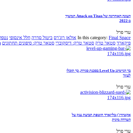
העונה האחרונה של Attack on Titan תמשיך
ב-2022
עדי פרל
Final Space
In this category:
אולאן רוג'רס
ביטול סדרה
חלל אינסופי
נטפל
פיקארד
סטאר טרק
סטאר טרק: דיסקוברי
סטאר טרק: סיפונים תחתונים
n
בר הגיימינג Level Up בסכנת סגירה, כך תוכלו
לעזור
עדי פרל
אקטיוויז'ן-בליזארד חוטפת תביעת ענק על
הטרדה מינית
עדי פרל