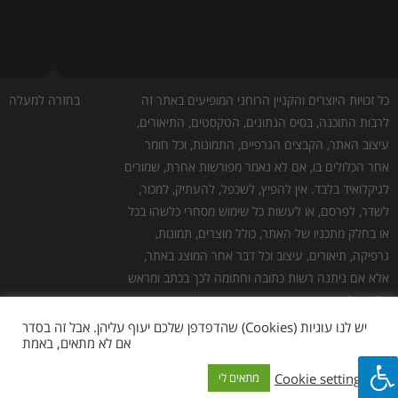
כל זכויות היוצרים והקניין הרוחני המופיעים באתר זה
בחזרה למעלה
לרבות התוכנה, בסיס הנתונים, הטקסטים, התיאורים,
עיצוב האתר, הקבצים הגרפיים, התמונות, וכל חומר
אחר הכלולים בו, אם לא נאמר מפורשות אחרת, שמורים
לגיקלואיד בלבד. אין להפיץ, לשכפל, להעתיק, למכור,
לשדר, לפרסם, או לעשות כל שימוש מסחרי כלשהו בכל
או בחלק מתכניו של האתר, כולל מוצרים, תמונות,
גרפיקה, תיאורים, עיצוב וכל דבר אחר המוצג באתר,
אלא אם ניתנה רשות כתובה וחתומה לכך בכתב ומראש
ע''י גיקלואיד.
גילוי נאות:
כמו לכל אתר אינטרנט אחר, יש לנו עלויות
יש לנו עוגיות (Cookies) שהדפדפן שלכם יעוף עליהן. אבל זה בסדר
אם לא מתאים, באמת
תפעול. חלק מהלינקים באתר הם לינקים שמפנים
לאתרי צד שלישי, להלן "שותפים". במידה ומתבצעת
Cookie settings
מתאים לי
רכישה באתר השותף, אנחנו מקבלים עמלה. אנחנו לא