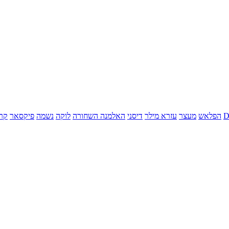
הפלאש
מעצר
עזרא מילר
דיסני
האלמנה השחורה
לוקה
נשמה
פיקסאר
קר