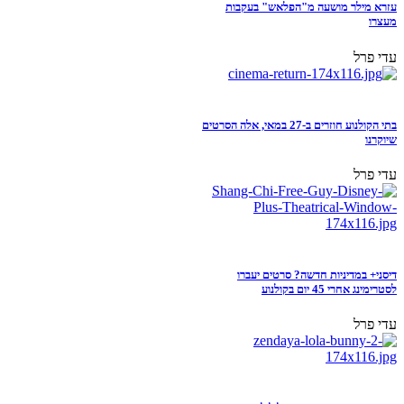
עזרא מילר מושעה מ"הפלאש" בעקבות
מעצרו
עדי פרל
בתי הקולנוע חוזרים ב-27 במאי, אלה הסרטים
שיוקרנו
עדי פרל
דיסני+ במדיניות חדשה? סרטים יעברו
לסטרימינג אחרי 45 יום בקולנוע
עדי פרל