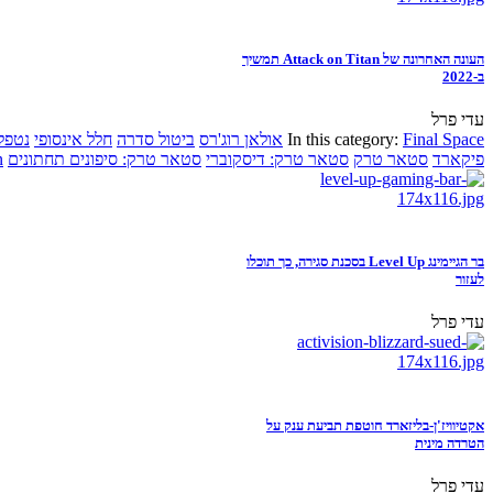
העונה האחרונה של Attack on Titan תמשיך
ב-2022
עדי פרל
Final Space
In this category:
אולאן רוג'רס
ביטול סדרה
חלל אינסופי
נטפל
פיקארד
סטאר טרק
סטאר טרק: דיסקוברי
סטאר טרק: סיפונים תחתונים
n
בר הגיימינג Level Up בסכנת סגירה, כך תוכלו
לעזור
עדי פרל
אקטיוויז'ן-בליזארד חוטפת תביעת ענק על
הטרדה מינית
עדי פרל