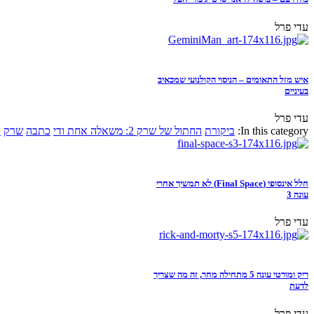
עדי פרל
איש מזל התאומים – הניסוי הקולנועי שמכאיב
בעיניים
עדי פרל
In this category:
ביקורת
החתול של שרק 2: משאלה אחת ודי
כתבה
שרק
א
חלל אינסופי (Final Space) לא תמשיך אחרי
עונה 3
עדי פרל
ריק ומורטי עונה 5 מתחילה מחר, זה מה שצריך
לדעת
עדי פרל