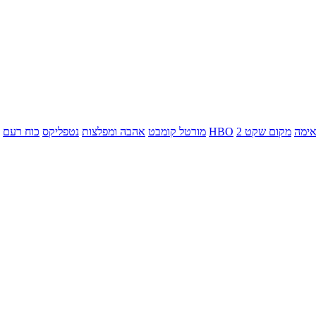
ימה
מקום שקט 2
HBO
מורטל קומבט
אהבה ומפלצות
נטפליקס
כוח רעם