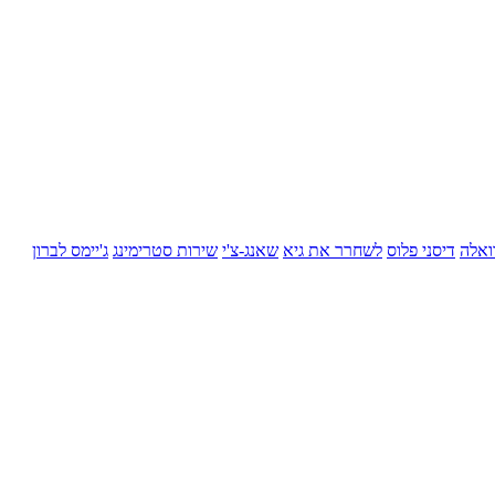
ואלה
דיסני פלוס
לשחרר את גיא
שאנג-צ'י
שירות סטרימינג
ג'יימס לברון