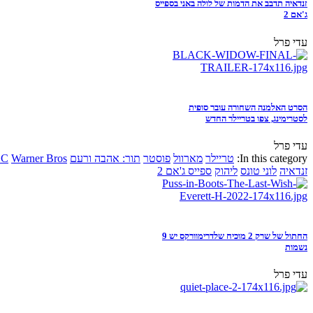
זנדאיה תדבב את הדמות של לולה באני בספייס
ג'אם 2
עדי פרל
הסרט האלמנה השחורה עובר סופית
לסטרימינג, צפו בטריילר החדש
עדי פרל
In this category:
טריילר
מארוול
פוסטר
תור: אהבה ורעם
Warner Bros
DC
זנדאיה
לוני טונס
ליהוק
ספייס ג'אם 2
החתול של שרק 2 מוכיח שלדרימוורקס יש 9
נשמות
עדי פרל