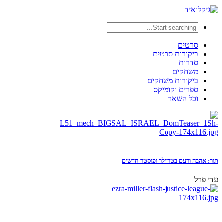
סרטים
ביקורות סרטים
סדרות
משחקים
ביקורות משחקים
ספרים וקומיקס
וכל השאר
תור: אהבה ורעם בטריילר ופוסטר חדשים
עדי פרל