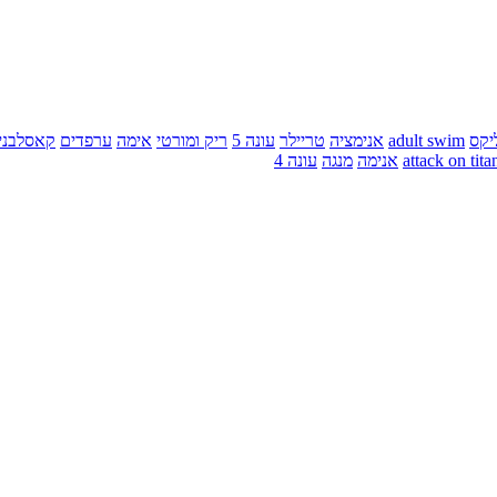
יקס
adult swim
אנימציה
טריילר
עונה 5
ריק ומורטי
אימה
ערפדים
קאסלבני
attack on tita
אנימה
מנגה
עונה 4