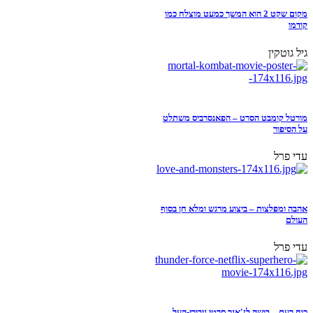
מקום שקט 2 הוא המשך כמעט מוצלח כמו
קודמו
גיל גוטקין
מורטל קומבט הסרט – הפאנסרביס משתלט
על הסיפור
עדי פרל
אהבה ומפלצות – ביצוע מרגש ומלא חן בסוף
העולם
עדי פרל
כוח רעם – בושה לז'אנר סרטי גיבורי-העל