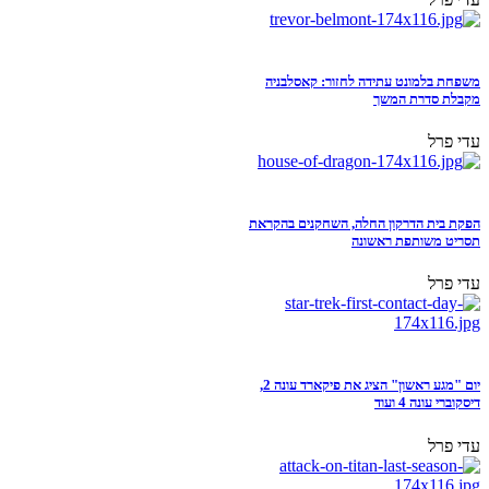
משפחת בלמונט עתידה לחזור: קאסלבניה
מקבלת סדרת המשך
עדי פרל
הפקת בית הדרקון החלה, השחקנים בהקראת
תסריט משותפת ראשונה
עדי פרל
יום "מגע ראשון" הציג את פיקארד עונה 2,
דיסקוברי עונה 4 ועוד
עדי פרל