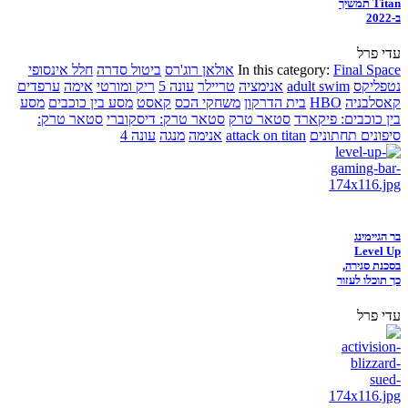
Titan תמשיך
ב-2022
עדי פרל
Final Space
In this category:
אולאן רוג'רס
ביטול סדרה
חלל אינסופי
נטפליקס
adult swim
אנימציה
טריילר
עונה 5
ריק ומורטי
אימה
ערפדים
קאסלבניה
HBO
בית הדרקון
משחקי הכס
קאסט
מסע בין כוכבים
מסע
בין כוכבים: פיקארד
סטאר טרק
סטאר טרק: דיסקוברי
סטאר טרק:
סיפונים תחתונים
attack on titan
אנימה
מנגה
עונה 4
בר הגיימינג
Level Up
בסכנת סגירה,
כך תוכלו לעזור
עדי פרל