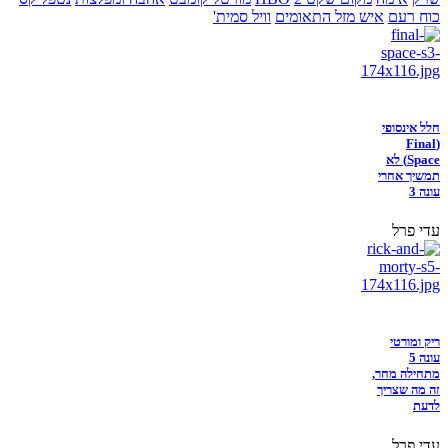
כוח רעם
איש מזל התאומים
וויל סמית'
חלל אינסופי
(Final
Space) לא
תמשיך אחרי
עונה 3
עדי פרל
ריק ומורטי
עונה 5
מתחילה מחר,
זה מה שצריך
לדעת
עדי פרל