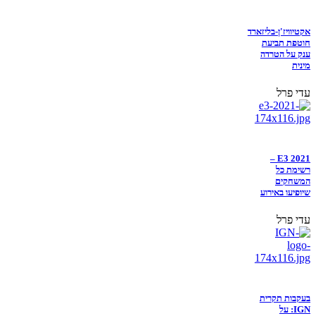
אקטיוויז'ן-בליזארד
חוטפת תביעת
ענק על הטרדה
מינית
עדי פרל
E3 2021 –
רשימת כל
המשחקים
שיופיעו באירוע
עדי פרל
בעקבות תקרית
IGN: על