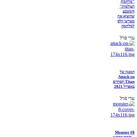
"מלחמת
העולמות"
והמטבע
שהוציא את
מעריצי וולס
למלחמה
עדי פרל
המנגה של
Attack on
Titan תסתיים
באפריל 2021
עדי פרל
Monster #8