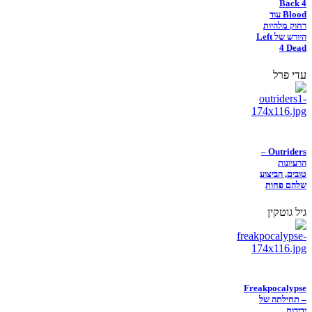
Back 4
Blood עוד
רחוק מלהיות
היורש של Left
4 Dead
עדי פרל
Outriders –
הרעיונות
טובים, הביצוע
שלהם פחות
גיל גוטקין
Freakpocalypse
– תחילתה של
ידידות