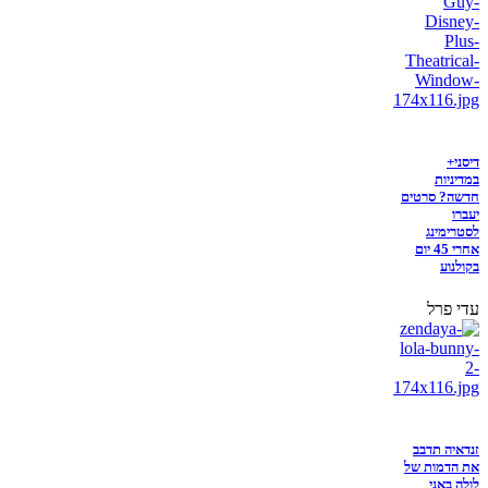
דיסני+
במדיניות
חדשה? סרטים
יעברו
לסטרימינג
אחרי 45 יום
בקולנוע
עדי פרל
זנדאיה תדבב
את הדמות של
לולה באני