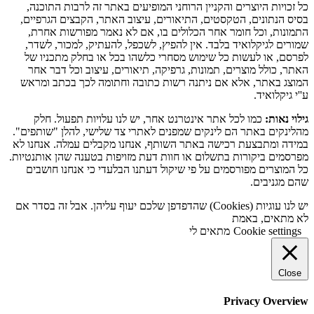
כל זכויות היוצרים והקניין הרוחני המופיעים באתר זה לרבות התוכנה,
בסיס הנתונים, הטקסטים, התיאורים, עיצוב האתר, הקבצים הגרפיים,
התמונות, וכל חומר אחר הכלולים בו, אם לא נאמר מפורשות אחרת,
שמורים לגיקלואיד בלבד. אין להפיץ, לשכפל, להעתיק, למכור, לשדר,
לפרסם, או לעשות כל שימוש מסחרי כלשהו בכל או בחלק מתכניו של
האתר, כולל מוצרים, תמונות, גרפיקה, תיאורים, עיצוב וכל דבר אחר
המוצג באתר, אלא אם ניתנה רשות כתובה וחתומה לכך בכתב ומראש
ע''י גיקלואיד.
גילוי נאות:
כמו לכל אתר אינטרנט אחר, יש לנו עלויות תפעול. חלק
מהלינקים באתר הם לינקים שמפנים לאתרי צד שלישי, להלן "שותפים".
במידה ומתבצעת רכישה באתר השותף, אנחנו מקבלים עמלה. אנחנו לא
מפרסמים ביקורות בתשלום או חוות דעת מזויפות בטענה שהן אותנטיות.
כל המוצרים מפורסמים על פי שיקול דעתנו הבלעדי כי אנחנו חושבים
שהם מגניבים.
יש לנו עוגיות (Cookies) שהדפדפן שלכם יעוף עליהן. אבל זה בסדר אם
לא מתאים, באמת
Cookie settings
מתאים לי
Close
Privacy Overview