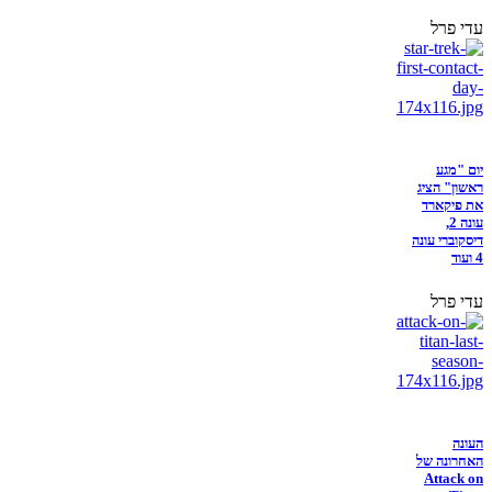
עדי פרל
יום "מגע
ראשון" הציג
את פיקארד
עונה 2,
דיסקוברי עונה
4 ועוד
עדי פרל
העונה
האחרונה של
Attack on