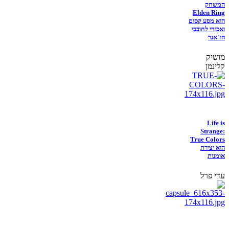
המשחק
Elden Ring
הוא מסע קסום
ואכזרי לחובבי
הז'אנר
מושיק
קלינמן
Life is
Strange:
True Colors
הוא יצירת
אומנות
עדי פרל