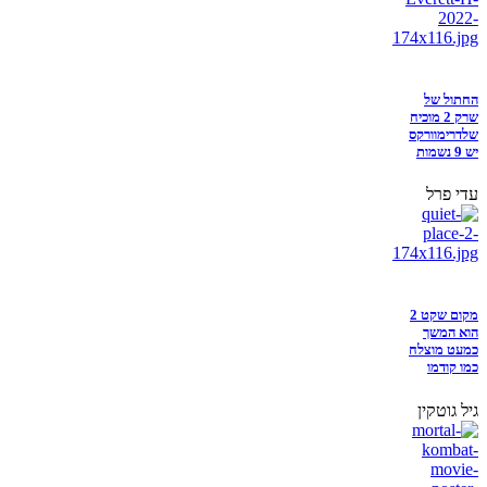
החתול של
שרק 2 מוכיח
שלדרימוורקס
יש 9 נשמות
עדי פרל
מקום שקט 2
הוא המשך
כמעט מוצלח
כמו קודמו
גיל גוטקין