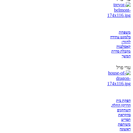
משפחת
בלמונט עתידה
לחזור:
קאסלבניה
מקבלת סדרת
המשך
עדי פרל
הפקת בית
הדרקון החלה,
השחקנים
בהקראת
תסריט
משותפת
ראשונה