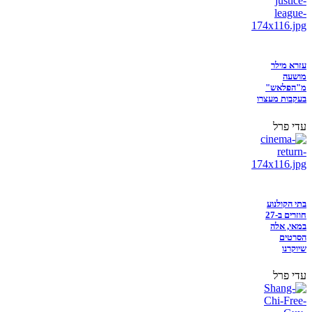
עזרא מילר
מושעה
מ"הפלאש"
בעקבות מעצרו
עדי פרל
בתי הקולנוע
חוזרים ב-27
במאי, אלה
הסרטים
שיוקרנו
עדי פרל