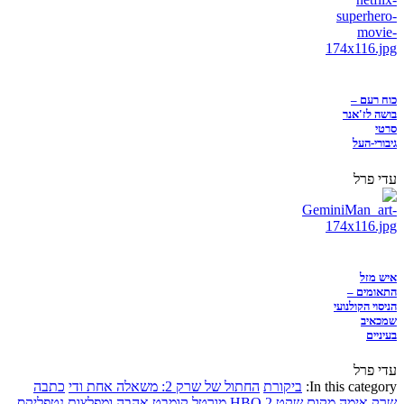
כוח רעם –
בושה לז'אנר
סרטי
גיבורי-העל
עדי פרל
איש מזל
התאומים –
הניסוי הקולנועי
שמכאיב
בעיניים
עדי פרל
In this category:
ביקורת
החתול של שרק 2: משאלה אחת ודי
כתבה
שרק
אימה
מקום שקט 2
HBO
מורטל קומבט
אהבה ומפלצות
נטפליקס