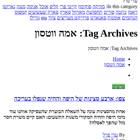
עדי פרל
In this category:
מוזיקה
פוקימון
קייטי פרי
קליפ
אוכל
אנימה
מנגה
נארוטו
ראמן
כתבה
פורים
תחפושת
מארוול
פארק
פארק שעשועים
קמפוס
הנוקמים
אומנות
פאנארט
פרוייקט מעריצים
ציור
gta
גורילז
Tag Archives: אמה ווטסון
Tag Archives: אמה ווטסון
Home
אמה ווטסון
סרטים
צפו: ארבע סצינות של היפה והחיה שנפלו בעריכה
אחת מהסצינות עונה על השאלה הבוערת שהעסיקה אותנו עוד
מימי היפה והחיה המקורי משנות התשעים: האם קיים משרת חסר
מזל שהפך לאסלה?
By
עדי פרל