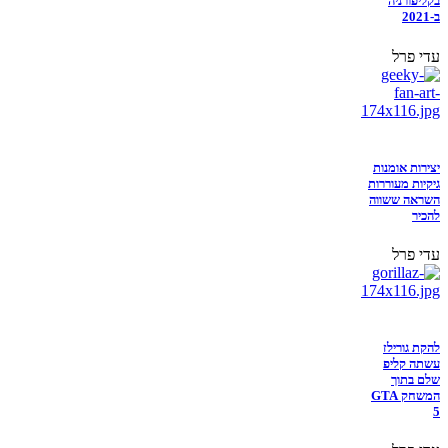
בקליפורניה
ב-2021
עדי פרל
יצירות אומנות
גיקיות מעוררות
השראה ששווה
להכיר
עדי פרל
להקת גורילז
עשתה קליפ
שלם בתוך
המשחק GTA
5