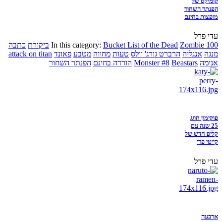
קומיקס של
הפנתר השחור
מופצות בחינם
עדי פרל
Zombie 100
Bucket List of the Dead
In this category:
ביקורת
כתבה
מנגה
אנגליה
הרברט גורג' וולס
טעות
מחווה
מטבע
פאונד
attack on titan
אנימה
Beastars
Monster #8
הורדה בחינם
הפנתר השחור
פוקימון חוגג
25 שנה עם
קליפ חדש של
קייטי פרי
עדי פרל
ארבעה