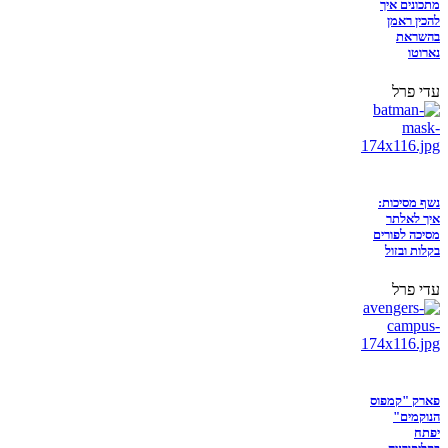
מתכונים איך
להכין ראמן
בהשראת
נארוטו
עדי פרל
נשף מסיכות:
איך לאלתר
מסיכה לפורים
בקלות ובזול
עדי פרל
פארק "קמפוס
הנוקמים"
יפתח