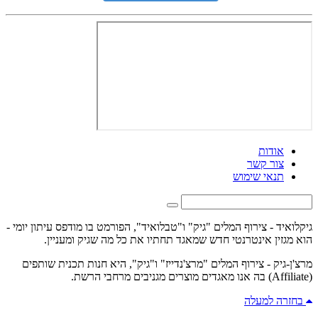
אודות
צור קשר
תנאי שימוש
גיקלואיד - צירוף המלים "גיק" ו"טבלואיד", הפורמט בו מודפס עיתון יומי -
הוא מגזין אינטרנטי חדש שמאגד תחתיו את כל מה שגיק ומעניין.
מרצ'ן-גיק - צירוף המלים "מרצ'נדייז" ו"גיק", היא חנות תכנית שותפים
(Affiliate) בה אנו מאגדים מוצרים מגניבים מרחבי הרשת.
בחזרה למעלה