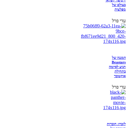
– סיפור קפקאי
בעולם של
מפלצות
עדי פרל
המנגה של
Beastars
תגיע לסיומה
בתחילת
אוקטובר
עדי פרל
לזכרו: חוברות