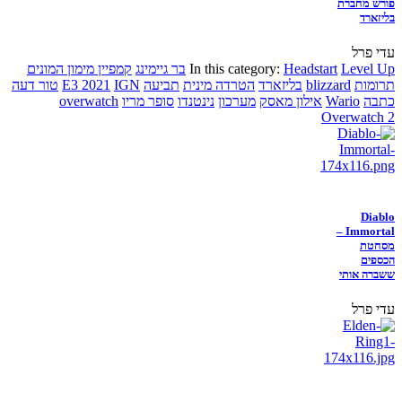
פורש מחברת
בליזארד
עדי פרל
Level Up
Headstart
In this category:
בר גיימינג
קמפיין מימון המונים
תרומות
blizzard
בליזארד
הטרדה מינית
תביעה
IGN
E3 2021
טור דעה
כתבה
Wario
אילון מאסק
מערכון
נינטנדו
סופר מריו
overwatch
Overwatch 2
Diablo
Immortal –
מסחטת
הכספים
ששברה אותי
עדי פרל