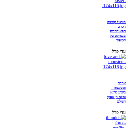
מורטל קומבט
הסרט –
הפאנסרביס
משתלט על
הסיפור
עדי פרל
אהבה
ומפלצות –
ביצוע מרגש
ומלא חן בסוף
העולם
עדי פרל