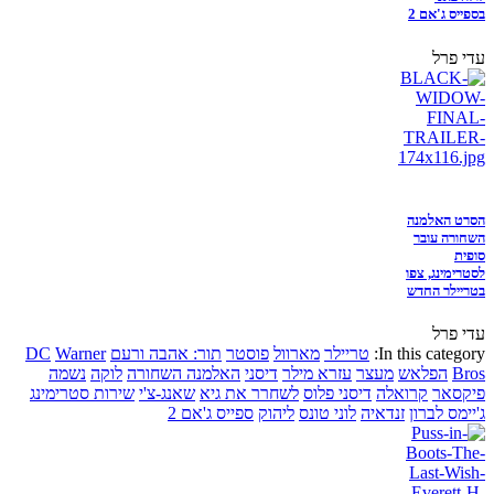
בספייס ג'אם 2
עדי פרל
הסרט האלמנה
השחורה עובר
סופית
לסטרימינג, צפו
בטריילר החדש
עדי פרל
In this category:
טריילר
מארוול
פוסטר
תור: אהבה ורעם
Warner
DC
Bros
הפלאש
מעצר
עזרא מילר
דיסני
האלמנה השחורה
לוקה
נשמה
פיקסאר
קרואלה
דיסני פלוס
לשחרר את גיא
שאנג-צ'י
שירות סטרימינג
ג'יימס לברון
זנדאיה
לוני טונס
ליהוק
ספייס ג'אם 2