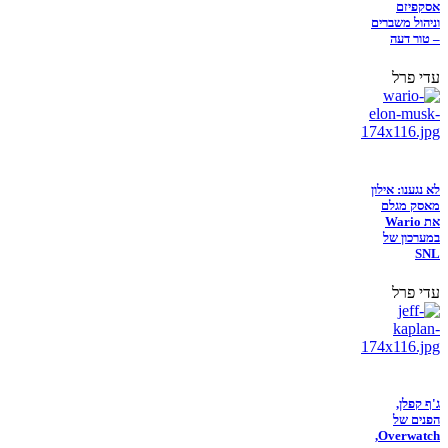
אסקפיזם
וניהול משברים
– טור דעה
עדי פרל
לא נגענו: אילון
מאסק מגלם
את Wario
במערכון של
SNL
עדי פרל
ג'ף קפלן,
הפנים של
Overwatch,