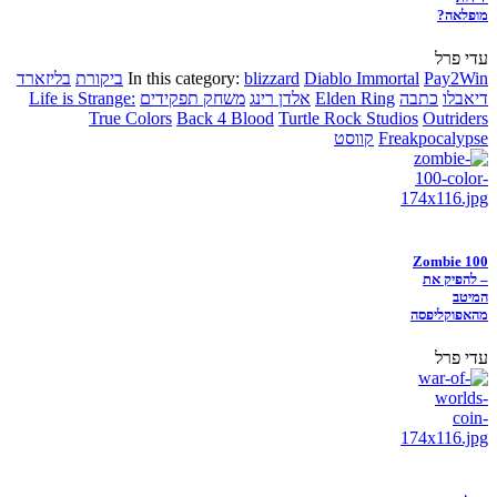
מופלאה?
עדי פרל
Pay2Win
Diablo Immortal
blizzard
In this category:
ביקורת
בליזארד
דיאבלו
כתבה
Elden Ring
אלדן רינג
משחק תפקידים
Life is Strange:
True Colors
Back 4 Blood
Turtle Rock Studios
Outriders
Freakpocalypse
קווסט
Zombie 100
– להפיק את
המיטב
מהאפוקליפסה
עדי פרל