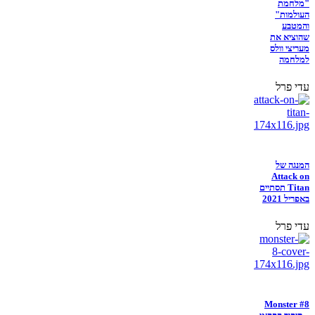
"מלחמת
העולמות"
והמטבע
שהוציא את
מעריצי וולס
למלחמה
עדי פרל
המנגה של
Attack on
Titan תסתיים
באפריל 2021
עדי פרל
Monster #8