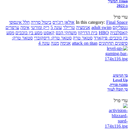
Titan תמשיך
ב-2022
עדי פרל
Final Space
In this category:
אולאן רוג'רס
ביטול סדרה
חלל אינסופי
נטפליקס
adult swim
אנימציה
טריילר
עונה 5
ריק ומורטי
אימה
ערפדים
קאסלבניה
HBO
בית הדרקון
משחקי הכס
קאסט
מסע בין כוכבים
מסע
בין כוכבים: פיקארד
סטאר טרק
סטאר טרק: דיסקוברי
סטאר טרק:
סיפונים תחתונים
attack on titan
אנימה
מנגה
עונה 4
בר הגיימינג
Level Up
בסכנת סגירה,
כך תוכלו לעזור
עדי פרל