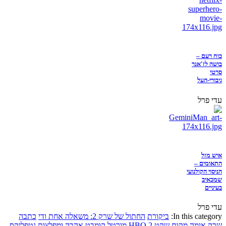
כוח רעם –
בושה לז'אנר
סרטי
גיבורי-העל
עדי פרל
איש מזל
התאומים –
הניסוי הקולנועי
שמכאיב
בעיניים
עדי פרל
In this category:
ביקורת
החתול של שרק 2: משאלה אחת ודי
כתבה
שרק
אימה
מקום שקט 2
HBO
מורטל קומבט
אהבה ומפלצות
נטפליקס