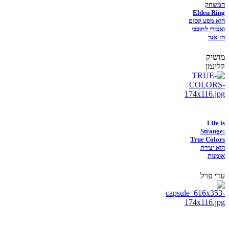
המשחק
Elden Ring
הוא מסע קסום
ואכזרי לחובבי
הז'אנר
מושיק
קלינמן
Life is
Strange:
True Colors
הוא יצירת
אומנות
עדי פרל