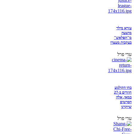
עזרא מילר
מושעה
מ"הפלאש"
בעקבות מעצרו
עדי פרל
בתי הקולנוע
חוזרים ב-27
במאי, אלה
הסרטים
שיוקרנו
עדי פרל