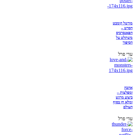
מורטל קומבט
הסרט –
הפאנסרביס
משתלט על
הסיפור
עדי פרל
אהבה
ומפלצות –
ביצוע מרגש
ומלא חן בסוף
העולם
עדי פרל