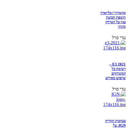
אקטיוויז'ן-בליזארד
חוטפת תביעת
ענק על הטרדה
מינית
עדי פרל
E3 2021 –
רשימת כל
המשחקים
שיופיעו באירוע
עדי פרל
בעקבות תקרית
IGN: על