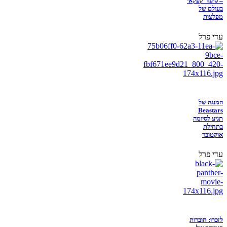
– סיפור קפקאי
בעולם של
מפלצות
עדי פרל
המנגה של
Beastars
תגיע לסיומה
בתחילת
אוקטובר
עדי פרל
לזכרו: חוברות