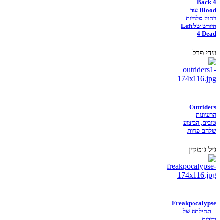
Back 4
Blood עוד
רחוק מלהיות
היורש של Left
4 Dead
עדי פרל
Outriders –
הרעיונות
טובים, הביצוע
שלהם פחות
גיל גוטקין
Freakpocalypse
– תחילתה של
ידידות