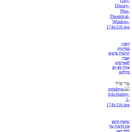
דיסני+
במדיניות
חדשה? סרטים
יעברו
לסטרימינג
אחרי 45 יום
בקולנוע
עדי פרל
זנדאיה תדבב
את הדמות של
לולה באני