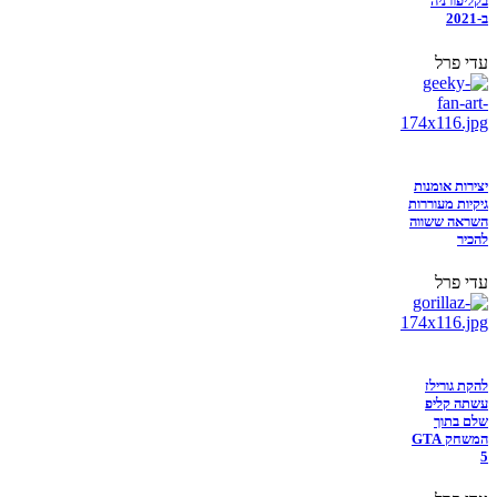
בקליפורניה
ב-2021
עדי פרל
יצירות אומנות
גיקיות מעוררות
השראה ששווה
להכיר
עדי פרל
להקת גורילז
עשתה קליפ
שלם בתוך
המשחק GTA
5