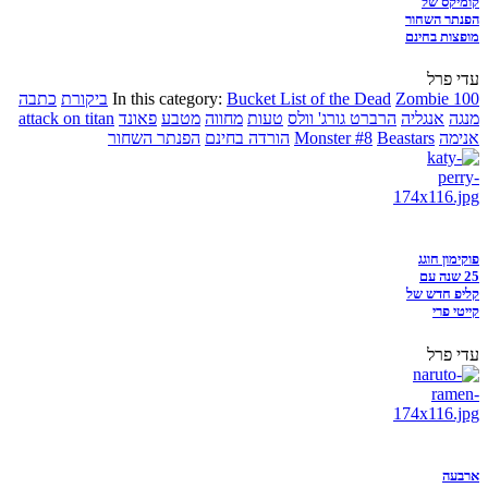
קומיקס של
הפנתר השחור
מופצות בחינם
עדי פרל
Zombie 100
Bucket List of the Dead
In this category:
ביקורת
כתבה
מנגה
אנגליה
הרברט גורג' וולס
טעות
מחווה
מטבע
פאונד
attack on titan
אנימה
Beastars
Monster #8
הורדה בחינם
הפנתר השחור
פוקימון חוגג
25 שנה עם
קליפ חדש של
קייטי פרי
עדי פרל
ארבעה