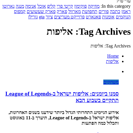
עדי פרל
In this category:
מוזיקה
פוקימון
קייטי פרי
קליפ
אוכל
אנימה
מנגה
נארוטו
ראמן
כתבה
פורים
תחפושת
מארוול
פארק
פארק שעשועים
קמפוס
הנוקמים
אומנות
פאנארט
פרוייקט מעריצים
ציור
gta
גורילז
Tag Archives: אליפות
Tag Archives: אליפות
Home
אליפות
משחקים
סמנו ביומנים: אליפות ישראל ב-League of Legends
תתקיים בשבוע הבא
אירוע הגיימינג התחרותי הגדול ביותר שידענו בשנים האחרונות,
אליפות ישראל ב-League of Legends, תיערך ב-11 באוגוסט
ותכלול כמה הפתעות