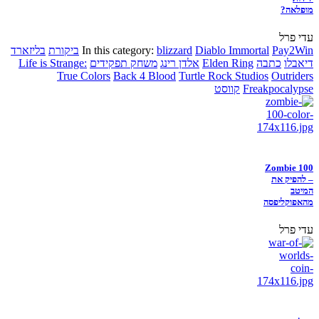
מופלאה?
עדי פרל
Pay2Win
Diablo Immortal
blizzard
In this category:
ביקורת
בליזארד
דיאבלו
כתבה
Elden Ring
אלדן רינג
משחק תפקידים
Life is Strange:
True Colors
Back 4 Blood
Turtle Rock Studios
Outriders
Freakpocalypse
קווסט
Zombie 100
– להפיק את
המיטב
מהאפוקליפסה
עדי פרל