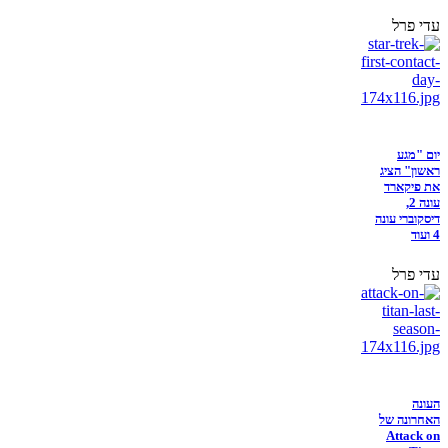
עדי פרל
יום "מגע
ראשון" הציג
את פיקארד
עונה 2,
דיסקוברי עונה
4 ועוד
עדי פרל
העונה
האחרונה של
Attack on