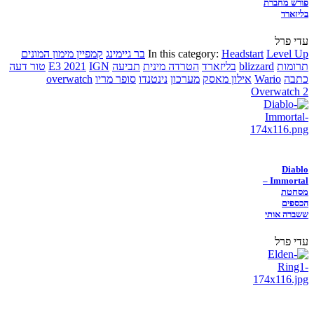
פורש מחברת
בליזארד
עדי פרל
Level Up
Headstart
In this category:
בר גיימינג
קמפיין מימון המונים
תרומות
blizzard
בליזארד
הטרדה מינית
תביעה
IGN
E3 2021
טור דעה
כתבה
Wario
אילון מאסק
מערכון
נינטנדו
סופר מריו
overwatch
Overwatch 2
Diablo
Immortal –
מסחטת
הכספים
ששברה אותי
עדי פרל