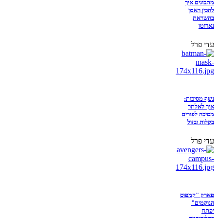
מתכונים איך
להכין ראמן
בהשראת
נארוטו
עדי פרל
נשף מסיכות:
איך לאלתר
מסיכה לפורים
בקלות ובזול
עדי פרל
פארק "קמפוס
הנוקמים"
יפתח