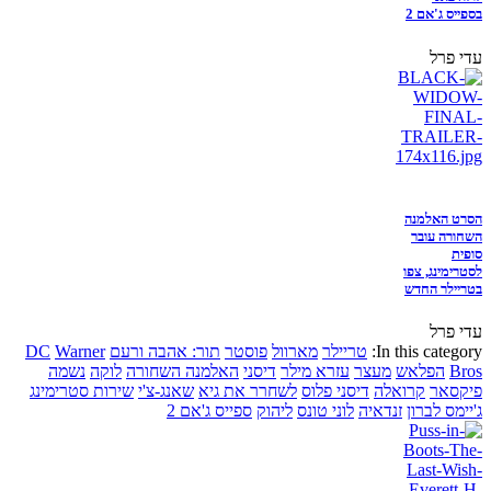
בספייס ג'אם 2
עדי פרל
הסרט האלמנה
השחורה עובר
סופית
לסטרימינג, צפו
בטריילר החדש
עדי פרל
In this category:
טריילר
מארוול
פוסטר
תור: אהבה ורעם
Warner
DC
Bros
הפלאש
מעצר
עזרא מילר
דיסני
האלמנה השחורה
לוקה
נשמה
פיקסאר
קרואלה
דיסני פלוס
לשחרר את גיא
שאנג-צ'י
שירות סטרימינג
ג'יימס לברון
זנדאיה
לוני טונס
ליהוק
ספייס ג'אם 2