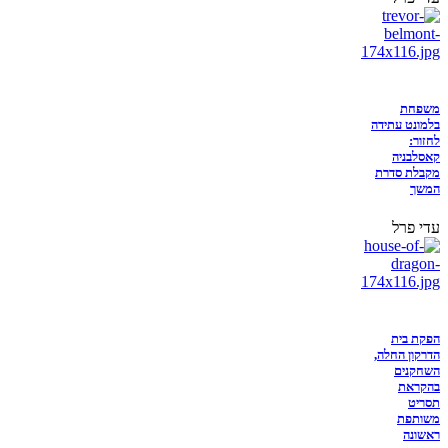
משפחת
בלמונט עתידה
לחזור:
קאסלבניה
מקבלת סדרת
המשך
עדי פרל
הפקת בית
הדרקון החלה,
השחקנים
בהקראת
תסריט
משותפת
ראשונה