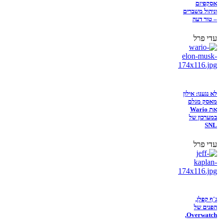
אסקפיזם
וניהול משברים
– טור דעה
עדי פרל
לא נגענו: אילון
מאסק מגלם
את Wario
במערכון של
SNL
עדי פרל
ג'ף קפלן,
הפנים של
Overwatch,