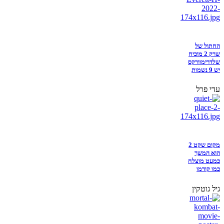
החתול של
שרק 2 מוכיח
שלדרימוורקס
יש 9 נשמות
עדי פרל
מקום שקט 2
הוא המשך
כמעט מוצלח
כמו קודמו
גיל גוטקין