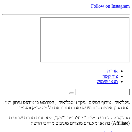
Follow on Instagram
אודות
צור קשר
תנאי שימוש
גיקלואיד - צירוף המלים "גיק" ו"טבלואיד", הפורמט בו מודפס עיתון יומי -
הוא מגזין אינטרנטי חדש שמאגד תחתיו את כל מה שגיק ומעניין.
מרצ'ן-גיק - צירוף המלים "מרצ'נדייז" ו"גיק", היא חנות תכנית שותפים
(Affiliate) בה אנו מאגדים מוצרים מגניבים מרחבי הרשת.