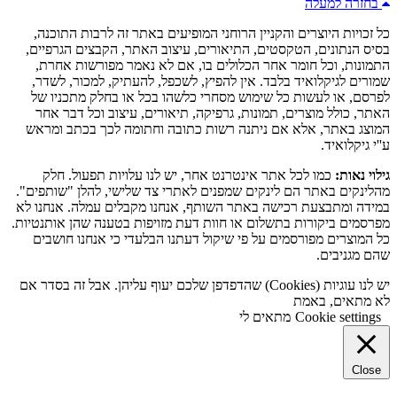
בחזרה למעלה
כל זכויות היוצרים והקניין הרוחני המופיעים באתר זה לרבות התוכנה,
בסיס הנתונים, הטקסטים, התיאורים, עיצוב האתר, הקבצים הגרפיים,
התמונות, וכל חומר אחר הכלולים בו, אם לא נאמר מפורשות אחרת,
שמורים לגיקלואיד בלבד. אין להפיץ, לשכפל, להעתיק, למכור, לשדר,
לפרסם, או לעשות כל שימוש מסחרי כלשהו בכל או בחלק מתכניו של
האתר, כולל מוצרים, תמונות, גרפיקה, תיאורים, עיצוב וכל דבר אחר
המוצג באתר, אלא אם ניתנה רשות כתובה וחתומה לכך בכתב ומראש
ע''י גיקלואיד.
גילוי נאות:
כמו לכל אתר אינטרנט אחר, יש לנו עלויות תפעול. חלק
מהלינקים באתר הם לינקים שמפנים לאתרי צד שלישי, להלן "שותפים".
במידה ומתבצעת רכישה באתר השותף, אנחנו מקבלים עמלה. אנחנו לא
מפרסמים ביקורות בתשלום או חוות דעת מזויפות בטענה שהן אותנטיות.
כל המוצרים מפורסמים על פי שיקול דעתנו הבלעדי כי אנחנו חושבים
שהם מגניבים.
יש לנו עוגיות (Cookies) שהדפדפן שלכם יעוף עליהן. אבל זה בסדר אם
לא מתאים, באמת
Cookie settings
מתאים לי
Close