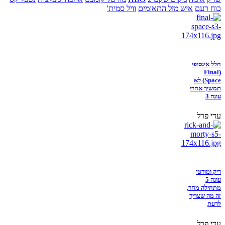
כוח רעם
איש מזל התאומים
וויל סמית'
חלל אינסופי
(Final
Space) לא
תמשיך אחרי
עונה 3
עדי פרל
ריק ומורטי
עונה 5
מתחילה מחר,
זה מה שצריך
לדעת
עדי פרל