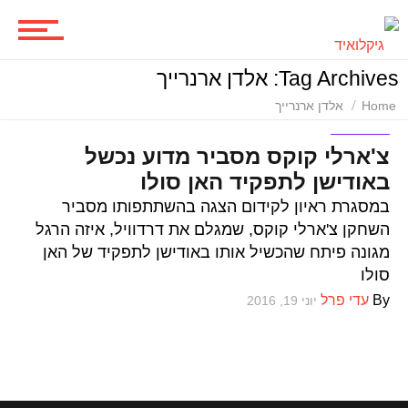
ביקורות סרטים
Tag Archives: אלדן ארנרייך
Home
אלדן ארנרייך
סדרות
סדרות
צ'ארלי קוקס מסביר מדוע נכשל
באודישן לתפקיד האן סולו
משחקים
במסגרת ראיון לקידום הצגה בהשתתפותו מסביר
השחקן צ'ארלי קוקס, שמגלם את דרדוויל, איזה הרגל
מגונה פיתח שהכשיל אותו באודישן לתפקיד של האן
סולו
ביקורות משחקים
By
עדי פרל
יוני 19, 2016
ספרים וקומיקס