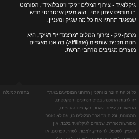
גיקלואיד - צירוף המלים "גיק" ו"טבלואיד", הפורמט
בו מודפס עיתון יומי - הוא מגזין אינטרנטי חדש
שמאגד תחתיו את כל מה שגיק ומעניין.
מרצ'ן-גיק - צירוף המלים "מרצ'נדייז" ו"גיק", היא
חנות תכנית שותפים (Affiliate) בה אנו מאגדים
מוצרים מגניבים מרחבי הרשת.
כל זכויות היוצרים והקניין הרוחני המופיעים באתר
בחזרה למעלה
זה לרבות התוכנה, בסיס הנתונים, הטקסטים,
התיאורים, עיצוב האתר, הקבצים הגרפיים,
התמונות, וכל חומר אחר הכלולים בו, אם לא נאמר
מפורשות אחרת, שמורים לגיקלואיד בלבד. אין
להפיץ, לשכפל, להעתיק, למכור, לשדר, לפרסם, או
לעשות כל שימוש מסחרי כלשהו בכל או בחלק