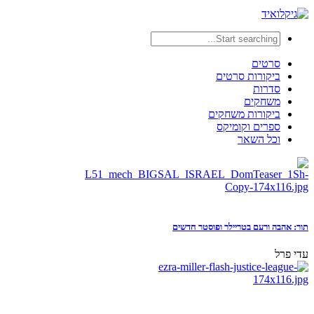
סרטים
ביקורות סרטים
סדרות
משחקים
ביקורות משחקים
ספרים וקומיקס
וכל השאר
תור: אהבה ורעם בטריילר ופוסטר חדשים
עדי פרל