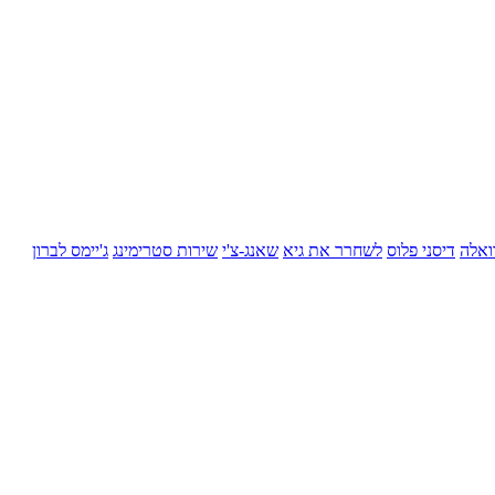
ואלה
דיסני פלוס
לשחרר את גיא
שאנג-צ'י
שירות סטרימינג
ג'יימס לברון