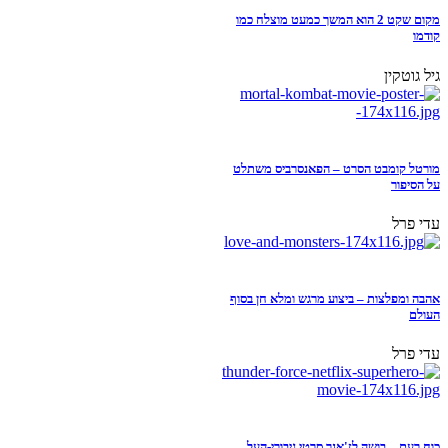
מקום שקט 2 הוא המשך כמעט מוצלח כמו
קודמו
גיל גוטקין
מורטל קומבט הסרט – הפאנסרביס משתלט
על הסיפור
עדי פרל
אהבה ומפלצות – ביצוע מרגש ומלא חן בסוף
העולם
עדי פרל
כוח רעם – בושה לז'אנר סרטי גיבורי-העל