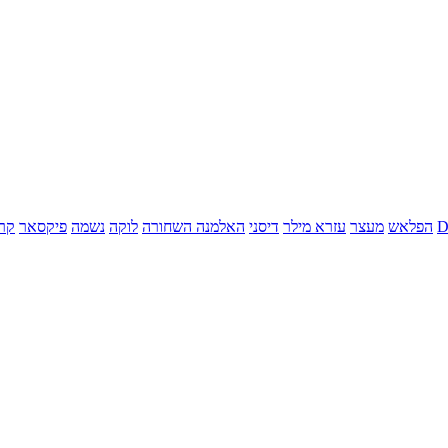
הפלאש
מעצר
עזרא מילר
דיסני
האלמנה השחורה
לוקה
נשמה
פיקסאר
קר