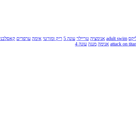
יקס
adult swim
אנימציה
טריילר
עונה 5
ריק ומורטי
אימה
ערפדים
קאסלבני
attack on tita
אנימה
מנגה
עונה 4