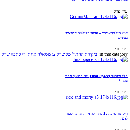
עדי פרל
איש מזל התאומים – הניסוי הקולנועי שמכאיב
בעיניים
עדי פרל
In this category:
ביקורת
החתול של שרק 2: משאלה אחת ודי
כתבה
שרק
א
חלל אינסופי (Final Space) לא תמשיך אחרי
עונה 3
עדי פרל
ריק ומורטי עונה 5 מתחילה מחר, זה מה שצריך
לדעת
עדי פרל