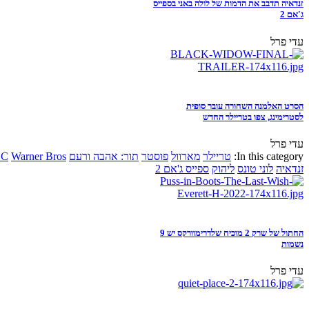
זנדאיה תדבב את הדמות של לולה באני בספייס
ג'אם 2
עדי פרל
הסרט האלמנה השחורה עובר סופית
לסטרימינג, צפו בטריילר החדש
עדי פרל
In this category:
טריילר
מארוול
פוסטר
תור: אהבה ורעם
Warner Bros
DC
זנדאיה
לוני טונס
ליהוק
ספייס ג'אם 2
החתול של שרק 2 מוכיח שלדרימוורקס יש 9
נשמות
עדי פרל