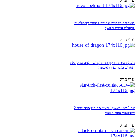
משפחת בלמונט עתידה לחזור: קאסלבניה
מקבלת סדרת המשך
עדי פרל
הפקת בית הדרקון החלה, השחקנים בהקראת
תסריט משותפת ראשונה
עדי פרל
יום "מגע ראשון" הציג את פיקארד עונה 2,
דיסקוברי עונה 4 ועוד
עדי פרל