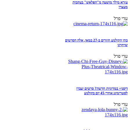
עזרא מילר מושעה מ"הפלאש" בעקבות
מעצרו
עדי פרל
בתי הקולנוע חוזרים ב-27 במאי, אלה הסרטים
שיוקרנו
עדי פרל
דיסני+ במדיניות חדשה? סרטים יעברו
לסטרימינג אחרי 45 יום בקולנוע
עדי פרל