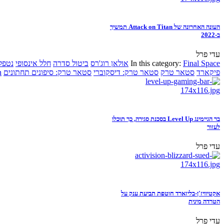
העונה האחרונה של Attack on Titan תמשיך
ב-2022
עדי פרל
Final Space
In this category:
אולאן רוג'רס
ביטול סדרה
חלל אינסופי
נטפל
פיקארד
סטאר טרק
סטאר טרק: דיסקוברי
סטאר טרק: סיפונים תחתונים
n
בר הגיימינג Level Up בסכנת סגירה, כך תוכלו
לעזור
עדי פרל
אקטיוויז'ן-בליזארד חוטפת תביעת ענק על
הטרדה מינית
עדי פרל