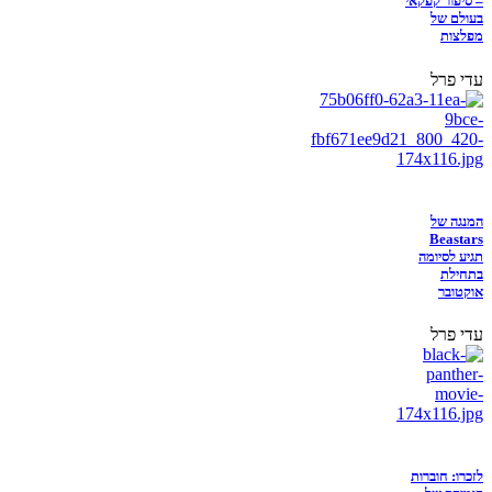
– סיפור קפקאי
בעולם של
מפלצות
עדי פרל
המנגה של
Beastars
תגיע לסיומה
בתחילת
אוקטובר
עדי פרל
לזכרו: חוברות