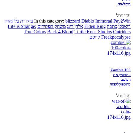
מופלאה?
עדי פרל
Pay2Win
Diablo Immortal
blizzard
In this category:
ביקורת
בליזארד
דיאבלו
כתבה
Elden Ring
אלדן רינג
משחק תפקידים
Life is Strange:
True Colors
Back 4 Blood
Turtle Rock Studios
Outriders
Freakpocalypse
קווסט
Zombie 100
– להפיק את
המיטב
מהאפוקליפסה
עדי פרל