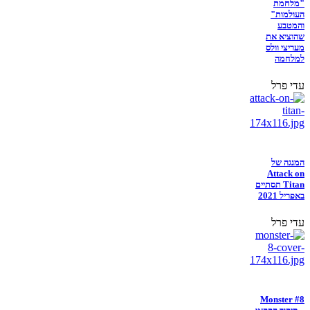
"מלחמת
העולמות"
והמטבע
שהוציא את
מעריצי וולס
למלחמה
עדי פרל
המנגה של
Attack on
Titan תסתיים
באפריל 2021
עדי פרל
Monster #8