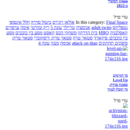
Titan תמשיך
ב-2022
עדי פרל
Final Space
In this category:
אולאן רוג'רס
ביטול סדרה
חלל אינסופי
נטפליקס
adult swim
אנימציה
טריילר
עונה 5
ריק ומורטי
אימה
ערפדים
קאסלבניה
HBO
בית הדרקון
משחקי הכס
קאסט
מסע בין כוכבים
מסע
בין כוכבים: פיקארד
סטאר טרק
סטאר טרק: דיסקוברי
סטאר טרק:
סיפונים תחתונים
attack on titan
אנימה
מנגה
עונה 4
בר הגיימינג
Level Up
בסכנת סגירה,
כך תוכלו לעזור
עדי פרל