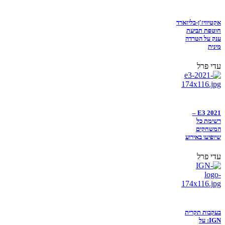
אקטיוויז'ן-בליזארד
חוטפת תביעת
ענק על הטרדה
מינית
עדי פרל
E3 2021 –
רשימת כל
המשחקים
שיופיעו באירוע
עדי פרל
בעקבות תקרית
IGN: על