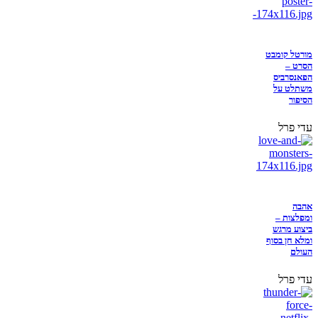
מורטל קומבט
הסרט –
הפאנסרביס
משתלט על
הסיפור
עדי פרל
אהבה
ומפלצות –
ביצוע מרגש
ומלא חן בסוף
העולם
עדי פרל