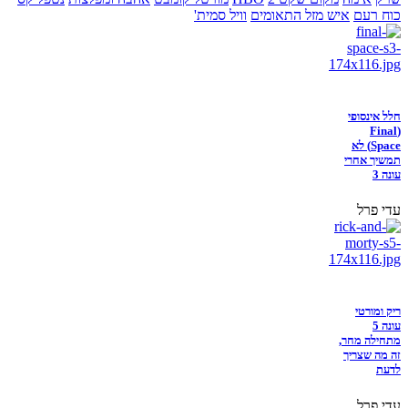
כוח רעם
איש מזל התאומים
וויל סמית'
חלל אינסופי
(Final
Space) לא
תמשיך אחרי
עונה 3
עדי פרל
ריק ומורטי
עונה 5
מתחילה מחר,
זה מה שצריך
לדעת
עדי פרל