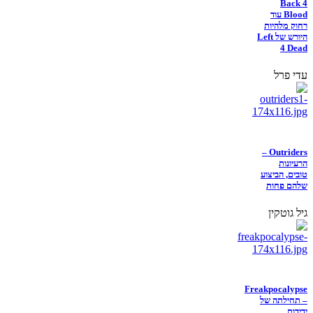
Back 4
Blood עוד
רחוק מלהיות
היורש של Left
4 Dead
עדי פרל
Outriders –
הרעיונות
טובים, הביצוע
שלהם פחות
גיל גוטקין
Freakpocalypse
– תחילתה של
ידידות