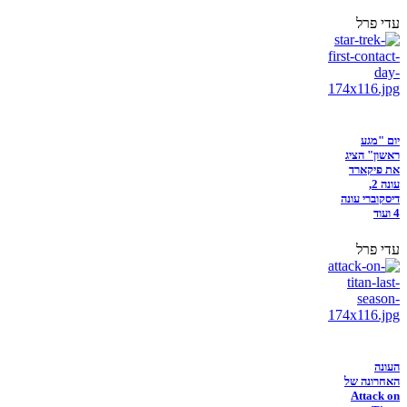
עדי פרל
יום "מגע
ראשון" הציג
את פיקארד
עונה 2,
דיסקוברי עונה
4 ועוד
עדי פרל
העונה
האחרונה של
Attack on