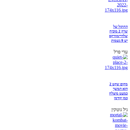
החתול של
שרק 2 מוכיח
שלדרימוורקס
יש 9 נשמות
עדי פרל
מקום שקט 2
הוא המשך
כמעט מוצלח
כמו קודמו
גיל גוטקין