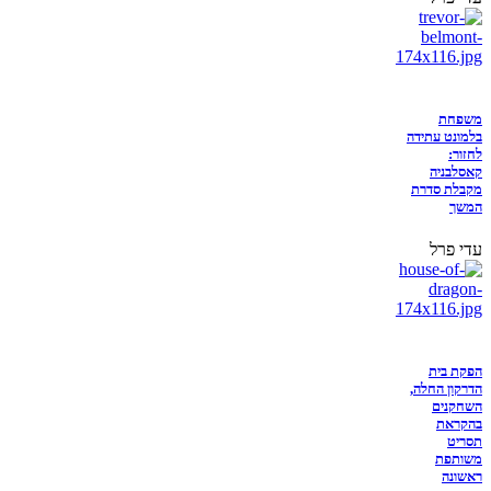
משפחת
בלמונט עתידה
לחזור:
קאסלבניה
מקבלת סדרת
המשך
עדי פרל
הפקת בית
הדרקון החלה,
השחקנים
בהקראת
תסריט
משותפת
ראשונה