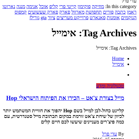
עדי פרל
In this category:
מוזיקה
פוקימון
קייטי פרי
קליפ
אוכל
אנימה
מנגה
נארוטו
ראמן
כתבה
פורים
תחפושת
מארוול
פארק
פארק שעשועים
קמפוס
הנוקמים
אומנות
פאנארט
פרוייקט מעריצים
ציור
gta
גורילז
Tag Archives: אימייל
Tag Archives: אימייל
Home
אימייל
טכנולוגיה ומדע
מייל בצורת צ'אט – הכירו את הפיתוח הישראלי Hop
קליינט כחול-לבן למייל בשם Hop יהפוך את חוויית המשתמש יותר
לכיוון של שיחת צ'אט זורמת במקום תכתובת מייל סטנדרטית, עם
כמה פיצ'רים מעניינים שיעשו לכם חיים קלים
By
עדי פרל