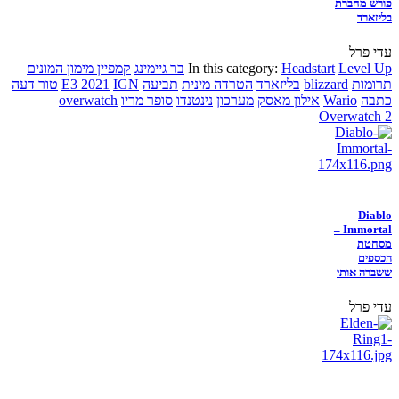
פורש מחברת
בליזארד
עדי פרל
Level Up
Headstart
In this category:
בר גיימינג
קמפיין מימון המונים
תרומות
blizzard
בליזארד
הטרדה מינית
תביעה
IGN
E3 2021
טור דעה
כתבה
Wario
אילון מאסק
מערכון
נינטנדו
סופר מריו
overwatch
Overwatch 2
Diablo
Immortal –
מסחטת
הכספים
ששברה אותי
עדי פרל