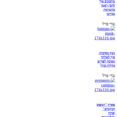
מתכונים איך
להכין ראמן
בהשראת
נארוטו
עדי פרל
נשף מסיכות:
איך לאלתר
מסיכה לפורים
בקלות ובזול
עדי פרל
פארק "קמפוס
הנוקמים"
יפתח