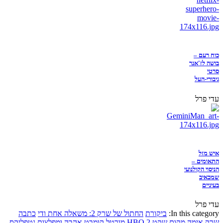
כוח רעם –
בושה לז'אנר
סרטי
גיבורי-העל
עדי פרל
איש מזל
התאומים –
הניסוי הקולנועי
שמכאיב
בעיניים
עדי פרל
In this category:
ביקורת
החתול של שרק 2: משאלה אחת ודי
כתבה
שרק
אימה
מקום שקט 2
HBO
מורטל קומבט
אהבה ומפלצות
נטפליקס