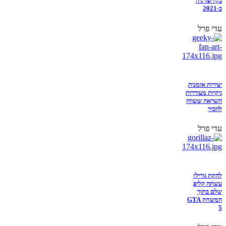
בקליפורניה
ב-2021
עדי פרל
יצירות אומנות
גיקיות מעוררות
השראה ששווה
להכיר
עדי פרל
להקת גורילז
עשתה קליפ
שלם בתוך
המשחק GTA
5