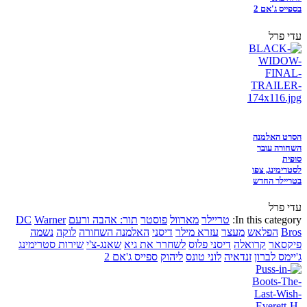
בספייס ג'אם 2
עדי פרל
הסרט האלמנה
השחורה עובר
סופית
לסטרימינג, צפו
בטריילר החדש
עדי פרל
In this category:
טריילר
מארוול
פוסטר
תור: אהבה ורעם
Warner
DC
Bros
הפלאש
מעצר
עזרא מילר
דיסני
האלמנה השחורה
לוקה
נשמה
פיקסאר
קרואלה
דיסני פלוס
לשחרר את גיא
שאנג-צ'י
שירות סטרימינג
ג'יימס לברון
זנדאיה
לוני טונס
ליהוק
ספייס ג'אם 2