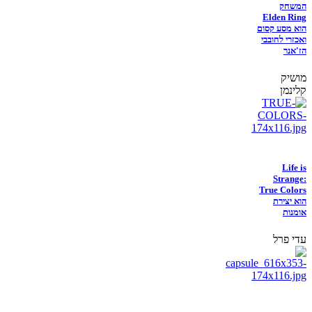
המשחק
Elden Ring
הוא מסע קסום
ואכזרי לחובבי
הז'אנר
מושיק
קלינמן
Life is
Strange:
True Colors
הוא יצירת
אומנות
עדי פרל