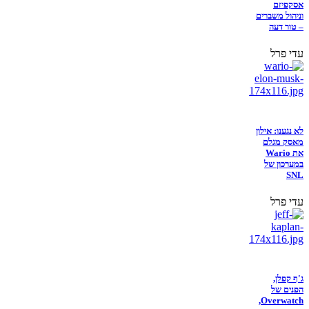
אסקפיזם
וניהול משברים
– טור דעה
עדי פרל
לא נגענו: אילון
מאסק מגלם
את Wario
במערכון של
SNL
עדי פרל
ג'ף קפלן,
הפנים של
Overwatch,