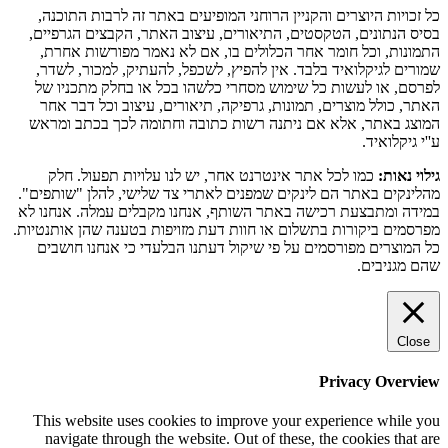
כל זכויות היוצרים והקניין הרוחני המופיעים באתר זה לרבות התוכנה,
בסיס הנתונים, הטקסטים, התיאורים, עיצוב האתר, הקבצים הגרפיים,
התמונות, וכל חומר אחר הכלולים בו, אם לא נאמר מפורשות אחרת,
שמורים לגיקלואיד בלבד. אין להפיץ, לשכפל, להעתיק, למכור, לשדר,
לפרסם, או לעשות כל שימוש מסחרי כלשהו בכל או בחלק מתכניו של
האתר, כולל מוצרים, תמונות, גרפיקה, תיאורים, עיצוב וכל דבר אחר
המוצג באתר, אלא אם ניתנה רשות כתובה וחתומה לכך בכתב ומראש
ע''י גיקלואיד.
גילוי נאות:
כמו לכל אתר אינטרנט אחר, יש לנו עלויות תפעול. חלק
מהלינקים באתר הם לינקים שמפנים לאתרי צד שלישי, להלן "שותפים".
במידה ומתבצעת רכישה באתר השותף, אנחנו מקבלים עמלה. אנחנו לא
מפרסמים ביקורות בתשלום או חוות דעת מזויפות בטענה שהן אותנטיות.
כל המוצרים מפורסמים על פי שיקול דעתנו הבלעדי כי אנחנו חושבים
שהם מגניבים.
Close
Privacy Overview
This website uses cookies to improve your experience while you
navigate through the website. Out of these, the cookies that are