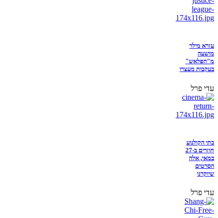
עזרא מילר
מושעה
מ"הפלאש"
בעקבות מעצרו
עדי פרל
בתי הקולנוע
חוזרים ב-27
במאי, אלה
הסרטים
שיוקרנו
עדי פרל