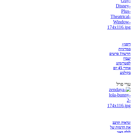
דיסני+
במדיניות
חדשה? סרטים
יעברו
לסטרימינג
אחרי 45 יום
בקולנוע
עדי פרל
זנדאיה תדבב
את הדמות של
לולה באני