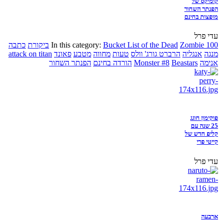
קומיקס של
הפנתר השחור
מופצות בחינם
עדי פרל
Zombie 100
Bucket List of the Dead
In this category:
ביקורת
כתבה
מנגה
אנגליה
הרברט גורג' וולס
טעות
מחווה
מטבע
פאונד
attack on titan
אנימה
Beastars
Monster #8
הורדה בחינם
הפנתר השחור
פוקימון חוגג
25 שנה עם
קליפ חדש של
קייטי פרי
עדי פרל
ארבעה