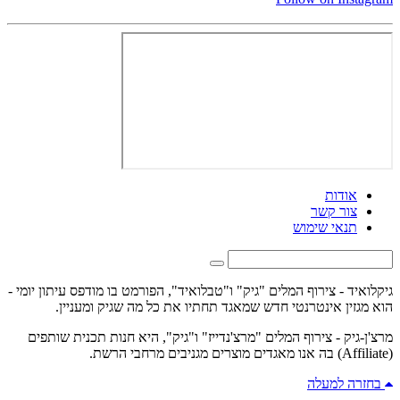
אודות
צור קשר
תנאי שימוש
גיקלואיד - צירוף המלים "גיק" ו"טבלואיד", הפורמט בו מודפס עיתון יומי -
הוא מגזין אינטרנטי חדש שמאגד תחתיו את כל מה שגיק ומעניין.
מרצ'ן-גיק - צירוף המלים "מרצ'נדייז" ו"גיק", היא חנות תכנית שותפים
(Affiliate) בה אנו מאגדים מוצרים מגניבים מרחבי הרשת.
בחזרה למעלה