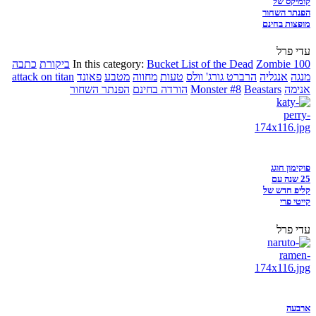
קומיקס של
הפנתר השחור
מופצות בחינם
עדי פרל
Zombie 100
Bucket List of the Dead
In this category:
ביקורת
כתבה
מנגה
אנגליה
הרברט גורג' וולס
טעות
מחווה
מטבע
פאונד
attack on titan
אנימה
Beastars
Monster #8
הורדה בחינם
הפנתר השחור
פוקימון חוגג
25 שנה עם
קליפ חדש של
קייטי פרי
עדי פרל
ארבעה