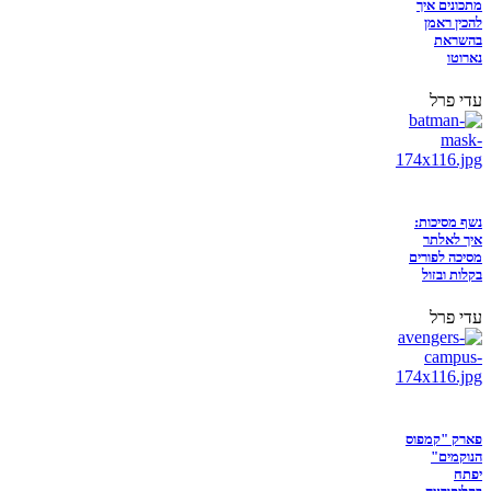
מתכונים איך
להכין ראמן
בהשראת
נארוטו
עדי פרל
נשף מסיכות:
איך לאלתר
מסיכה לפורים
בקלות ובזול
עדי פרל
פארק "קמפוס
הנוקמים"
יפתח