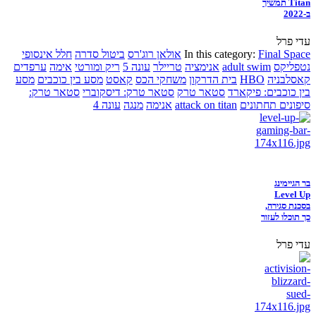
Titan תמשיך
ב-2022
עדי פרל
Final Space
In this category:
אולאן רוג'רס
ביטול סדרה
חלל אינסופי
נטפליקס
adult swim
אנימציה
טריילר
עונה 5
ריק ומורטי
אימה
ערפדים
קאסלבניה
HBO
בית הדרקון
משחקי הכס
קאסט
מסע בין כוכבים
מסע
בין כוכבים: פיקארד
סטאר טרק
סטאר טרק: דיסקוברי
סטאר טרק:
סיפונים תחתונים
attack on titan
אנימה
מנגה
עונה 4
בר הגיימינג
Level Up
בסכנת סגירה,
כך תוכלו לעזור
עדי פרל