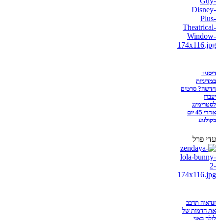
דיסני+
במדיניות
חדשה? סרטים
יעברו
לסטרימינג
אחרי 45 יום
בקולנוע
עדי פרל
זנדאיה תדבב
את הדמות של
לולה באני