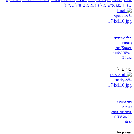
כוח רעם
איש מזל התאומים
וויל סמית'
חלל אינסופי
(Final
Space) לא
תמשיך אחרי
עונה 3
עדי פרל
ריק ומורטי
עונה 5
מתחילה מחר,
זה מה שצריך
לדעת
עדי פרל