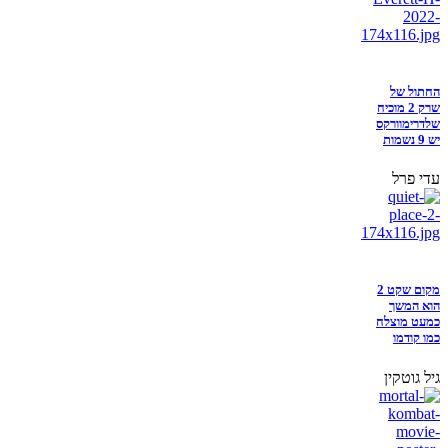
החתול של
שרק 2 מוכיח
שלדרימוורקס
יש 9 נשמות
עדי פרל
מקום שקט 2
הוא המשך
כמעט מוצלח
כמו קודמו
גיל גוטקין