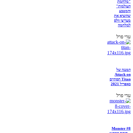
"מלחמת
העולמות"
והמטבע
שהוציא את
מעריצי וולס
למלחמה
עדי פרל
המנגה של
Attack on
Titan תסתיים
באפריל 2021
עדי פרל
Monster #8