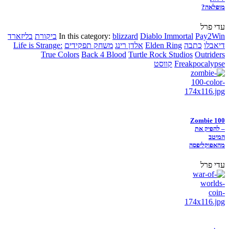
מופלאה?
עדי פרל
Pay2Win
Diablo Immortal
blizzard
In this category:
ביקורת
בליזארד
דיאבלו
כתבה
Elden Ring
אלדן רינג
משחק תפקידים
Life is Strange:
True Colors
Back 4 Blood
Turtle Rock Studios
Outriders
Freakpocalypse
קווסט
Zombie 100
– להפיק את
המיטב
מהאפוקליפסה
עדי פרל