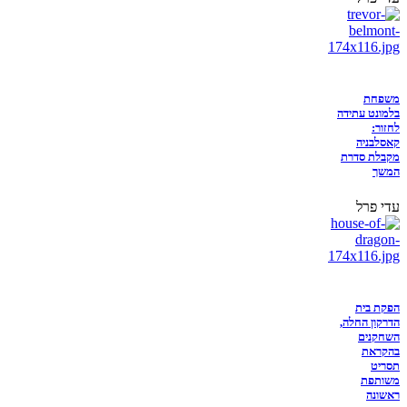
משפחת
בלמונט עתידה
לחזור:
קאסלבניה
מקבלת סדרת
המשך
עדי פרל
הפקת בית
הדרקון החלה,
השחקנים
בהקראת
תסריט
משותפת
ראשונה