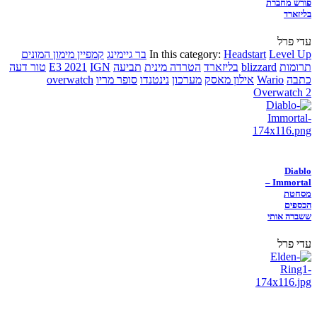
פורש מחברת
בליזארד
עדי פרל
Level Up
Headstart
In this category:
בר גיימינג
קמפיין מימון המונים
תרומות
blizzard
בליזארד
הטרדה מינית
תביעה
IGN
E3 2021
טור דעה
כתבה
Wario
אילון מאסק
מערכון
נינטנדו
סופר מריו
overwatch
Overwatch 2
Diablo
Immortal –
מסחטת
הכספים
ששברה אותי
עדי פרל