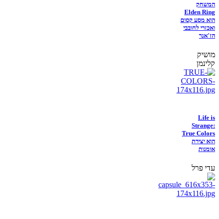
המשחק
Elden Ring
הוא מסע קסום
ואכזרי לחובבי
הז'אנר
מושיק
קלינמן
Life is
Strange:
True Colors
הוא יצירת
אומנות
עדי פרל