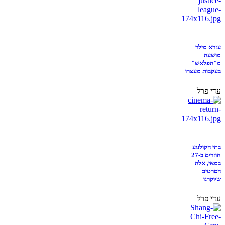
עזרא מילר
מושעה
מ"הפלאש"
בעקבות מעצרו
עדי פרל
בתי הקולנוע
חוזרים ב-27
במאי, אלה
הסרטים
שיוקרנו
עדי פרל