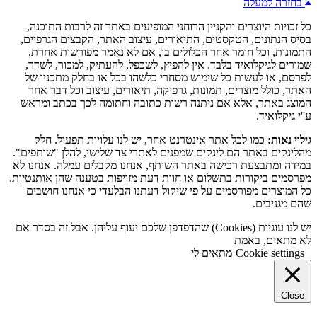
בחזרה למעלה
כל זכויות היוצרים והקניין הרוחני המופיעים באתר זה לרבות התוכנה,
בסיס הנתונים, הטקסטים, התיאורים, עיצוב האתר, הקבצים הגרפיים,
התמונות, וכל חומר אחר הכלולים בו, אם לא נאמר מפורשות אחרת,
שמורים לגיקלואיד בלבד. אין להפיץ, לשכפל, להעתיק, למכור, לשדר,
לפרסם, או לעשות כל שימוש מסחרי כלשהו בכל או בחלק מתכניו של
האתר, כולל מוצרים, תמונות, גרפיקה, תיאורים, עיצוב וכל דבר אחר
המוצג באתר, אלא אם ניתנה רשות כתובה וחתומה לכך בכתב ומראש
ע''י גיקלואיד.
גילוי נאות:
כמו לכל אתר אינטרנט אחר, יש לנו עלויות תפעול. חלק
מהלינקים באתר הם לינקים שמפנים לאתרי צד שלישי, להלן "שותפים".
במידה ומתבצעת רכישה באתר השותף, אנחנו מקבלים עמלה. אנחנו לא
מפרסמים ביקורות בתשלום או חוות דעת מזויפות בטענה שהן אותנטיות.
כל המוצרים מפורסמים על פי שיקול דעתנו הבלעדי כי אנחנו חושבים
שהם מגניבים.
יש לנו עוגיות (Cookies) שהדפדפן שלכם יעוף עליהן. אבל זה בסדר אם
לא מתאים, באמת
Cookie settings
מתאים לי
Close