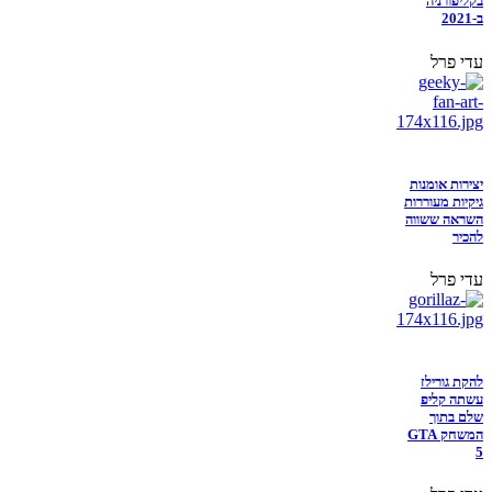
בקליפורניה
ב-2021
עדי פרל
יצירות אומנות
גיקיות מעוררות
השראה ששווה
להכיר
עדי פרל
להקת גורילז
עשתה קליפ
שלם בתוך
המשחק GTA
5