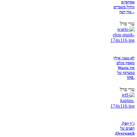
אסקפיזם
וניהול משברים
– טור דעה
עדי פרל
לא נגענו: אילון
מאסק מגלם
את Wario
במערכון של
SNL
עדי פרל
ג'ף קפלן,
הפנים של
Overwatch,