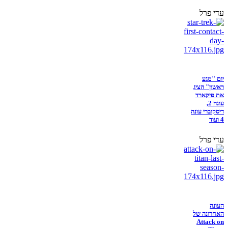
עדי פרל
יום "מגע
ראשון" הציג
את פיקארד
עונה 2,
דיסקוברי עונה
4 ועוד
עדי פרל
העונה
האחרונה של
Attack on