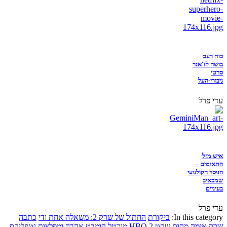
כוח רעם –
בושה לז'אנר
סרטי
גיבורי-העל
עדי פרל
איש מזל
התאומים –
הניסוי הקולנועי
שמכאיב
בעיניים
עדי פרל
In this category:
ביקורת
החתול של שרק 2: משאלה אחת ודי
כתבה
שרק
אימה
מקום שקט 2
HBO
מורטל קומבט
אהבה ומפלצות
נטפליקס