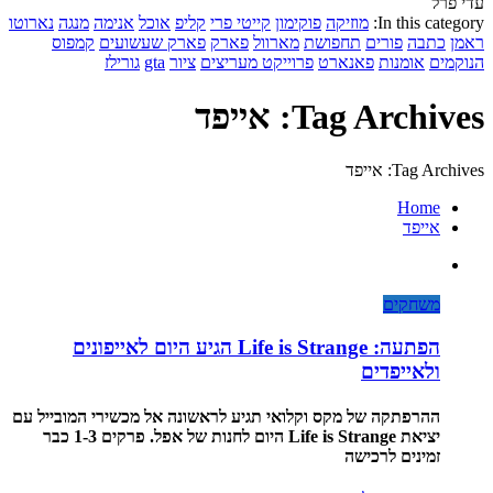
עדי פרל
In this category:
מוזיקה
פוקימון
קייטי פרי
קליפ
אוכל
אנימה
מנגה
נארוטו
ראמן
כתבה
פורים
תחפושת
מארוול
פארק
פארק שעשועים
קמפוס
הנוקמים
אומנות
פאנארט
פרוייקט מעריצים
ציור
gta
גורילז
Tag Archives: אייפד
Tag Archives: אייפד
Home
אייפד
משחקים
הפתעה: Life is Strange הגיע היום לאייפונים
ולאייפדים
ההרפתקה של מקס וקלואי תגיע לראשונה אל מכשירי המובייל עם
יציאת Life is Strange היום לחנות של אפל. פרקים 1-3 כבר
זמינים לרכישה