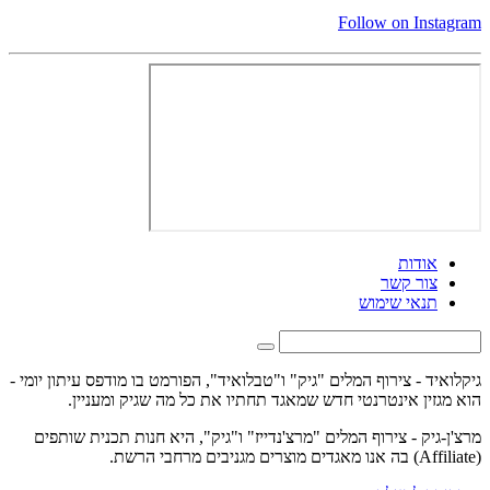
Follow on Instagram
אודות
צור קשר
תנאי שימוש
גיקלואיד - צירוף המלים "גיק" ו"טבלואיד", הפורמט בו מודפס עיתון יומי -
הוא מגזין אינטרנטי חדש שמאגד תחתיו את כל מה שגיק ומעניין.
מרצ'ן-גיק - צירוף המלים "מרצ'נדייז" ו"גיק", היא חנות תכנית שותפים
(Affiliate) בה אנו מאגדים מוצרים מגניבים מרחבי הרשת.