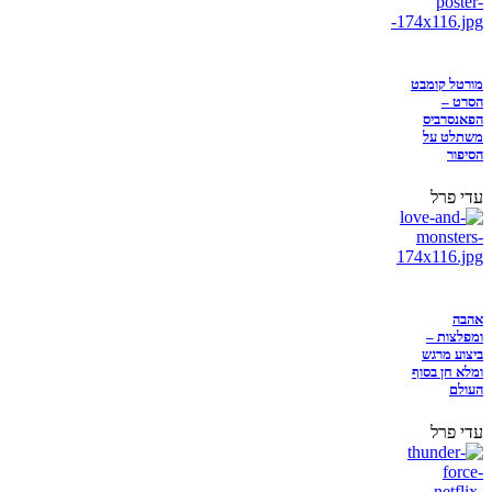
מורטל קומבט
הסרט –
הפאנסרביס
משתלט על
הסיפור
עדי פרל
אהבה
ומפלצות –
ביצוע מרגש
ומלא חן בסוף
העולם
עדי פרל