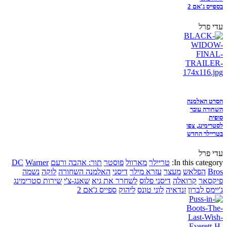
בספייס ג'אם 2
עדי פרל
הסרט האלמנה
השחורה עובר
סופית
לסטרימינג, צפו
בטריילר החדש
עדי פרל
In this category:
טריילר
מארוול
פוסטר
תור: אהבה ורעם
Warner
DC
Bros
הפלאש
מעצר
עזרא מילר
דיסני
האלמנה השחורה
לוקה
נשמה
פיקסאר
קרואלה
דיסני פלוס
לשחרר את גיא
שאנג-צ'י
שירות סטרימינג
ג'יימס לברון
זנדאיה
לוני טונס
ליהוק
ספייס ג'אם 2