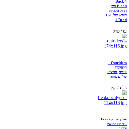
Back 4
Blood עוד
רחוק מלהיות
היורש של Left
4 Dead
עדי פרל
Outriders –
הרעיונות
טובים, הביצוע
שלהם פחות
גיל גוטקין
Freakpocalypse
– תחילתה של
ידידות