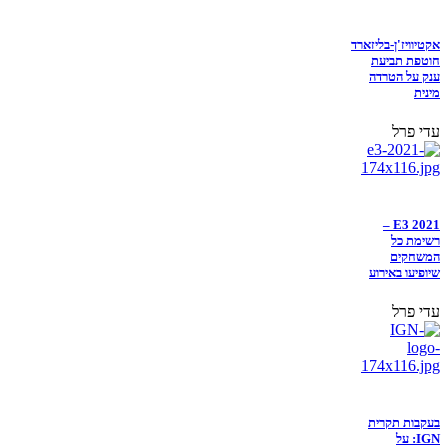
אקטיוויז'ן-בליזארד
חוטפת תביעת
ענק על הטרדה
מינית
עדי פרל
E3 2021 –
רשימת כל
המשחקים
שיופיעו באירוע
עדי פרל
בעקבות תקרית
IGN: על