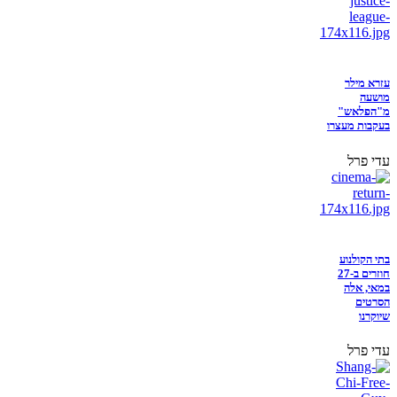
עזרא מילר
מושעה
מ"הפלאש"
בעקבות מעצרו
עדי פרל
בתי הקולנוע
חוזרים ב-27
במאי, אלה
הסרטים
שיוקרנו
עדי פרל