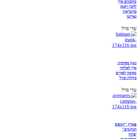
מתכונים איך
להכין ראמן
בהשראת
נארוטו
עדי פרל
נשף מסיכות:
איך לאלתר
מסיכה לפורים
בקלות ובזול
עדי פרל
פארק "קמפוס
הנוקמים"
יפתח