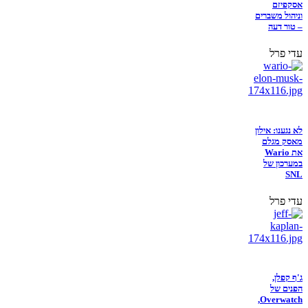
אסקפיזם
וניהול משברים
– טור דעה
עדי פרל
לא נגענו: אילון
מאסק מגלם
את Wario
במערכון של
SNL
עדי פרל
ג'ף קפלן,
הפנים של
Overwatch,