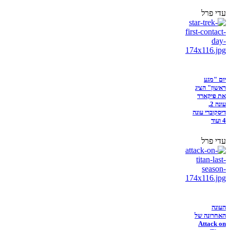
עדי פרל
יום "מגע
ראשון" הציג
את פיקארד
עונה 2,
דיסקוברי עונה
4 ועוד
עדי פרל
העונה
האחרונה של
Attack on