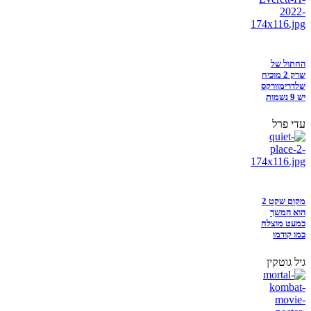
החתול של
שרק 2 מוכיח
שלדרימוורקס
יש 9 נשמות
עדי פרל
מקום שקט 2
הוא המשך
כמעט מוצלח
כמו קודמו
גיל גוטקין