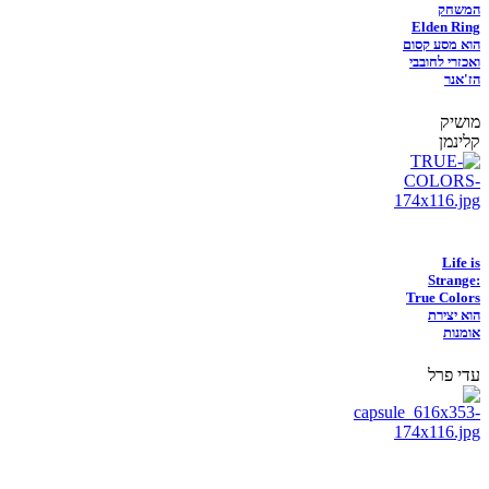
המשחק
Elden Ring
הוא מסע קסום
ואכזרי לחובבי
הז'אנר
מושיק
קלינמן
Life is
Strange:
True Colors
הוא יצירת
אומנות
עדי פרל