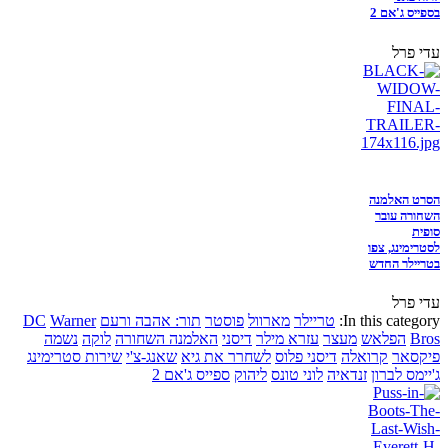
בספייס ג'אם 2
עדי פרל
הסרט האלמנה
השחורה עובר
סופית
לסטרימינג, צפו
בטריילר החדש
עדי פרל
In this category:
טריילר
מארוול
פוסטר
תור: אהבה ורעם
Warner
DC
Bros
הפלאש
מעצר
עזרא מילר
דיסני
האלמנה השחורה
לוקה
נשמה
פיקסאר
קרואלה
דיסני פלוס
לשחרר את גיא
שאנג-צ'י
שירות סטרימינג
ג'יימס לברון
זנדאיה
לוני טונס
ליהוק
ספייס ג'אם 2