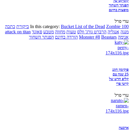
קומיקס של
הפנתר השחור
מופצות בחינם
עדי פרל
Zombie 100
Bucket List of the Dead
In this category:
ביקורת
כתבה
מנגה
אנגליה
הרברט גורג' וולס
טעות
מחווה
מטבע
פאונד
attack on titan
אנימה
Beastars
Monster #8
הורדה בחינם
הפנתר השחור
פוקימון חוגג
25 שנה עם
קליפ חדש של
קייטי פרי
עדי פרל
ארבעה