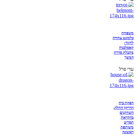
משפחת
בלמונט עתידה
לחזור:
קאסלבניה
מקבלת סדרת
המשך
עדי פרל
הפקת בית
הדרקון החלה,
השחקנים
בהקראת
תסריט
משותפת
ראשונה