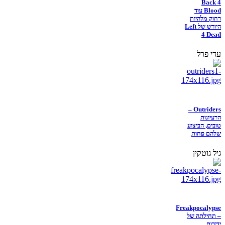
Back 4
Blood עוד
רחוק מלהיות
היורש של Left
4 Dead
עדי פרל
Outriders –
הרעיונות
טובים, הביצוע
שלהם פחות
גיל גוטקין
Freakpocalypse
– תחילתה של
ידידות