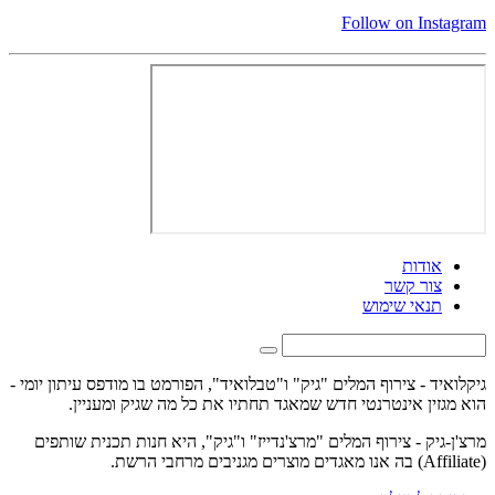
Follow on Instagram
אודות
צור קשר
תנאי שימוש
גיקלואיד - צירוף המלים "גיק" ו"טבלואיד", הפורמט בו מודפס עיתון יומי -
הוא מגזין אינטרנטי חדש שמאגד תחתיו את כל מה שגיק ומעניין.
מרצ'ן-גיק - צירוף המלים "מרצ'נדייז" ו"גיק", היא חנות תכנית שותפים
(Affiliate) בה אנו מאגדים מוצרים מגניבים מרחבי הרשת.