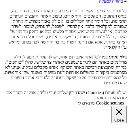
בחזרה למעלה
כל זכויות היוצרים והקניין הרוחני המופיעים באתר זה לרבות התוכנה,
בסיס הנתונים, הטקסטים, התיאורים, עיצוב האתר, הקבצים הגרפיים,
התמונות, וכל חומר אחר הכלולים בו, אם לא נאמר מפורשות אחרת,
שמורים לגיקלואיד בלבד. אין להפיץ, לשכפל, להעתיק, למכור, לשדר,
לפרסם, או לעשות כל שימוש מסחרי כלשהו בכל או בחלק מתכניו של
האתר, כולל מוצרים, תמונות, גרפיקה, תיאורים, עיצוב וכל דבר אחר
המוצג באתר, אלא אם ניתנה רשות כתובה וחתומה לכך בכתב ומראש
ע''י גיקלואיד.
גילוי נאות:
כמו לכל אתר אינטרנט אחר, יש לנו עלויות תפעול. חלק
מהלינקים באתר הם לינקים שמפנים לאתרי צד שלישי, להלן "שותפים".
במידה ומתבצעת רכישה באתר השותף, אנחנו מקבלים עמלה. אנחנו לא
מפרסמים ביקורות בתשלום או חוות דעת מזויפות בטענה שהן אותנטיות.
כל המוצרים מפורסמים על פי שיקול דעתנו הבלעדי כי אנחנו חושבים
שהם מגניבים.
יש לנו עוגיות (Cookies) שהדפדפן שלכם יעוף עליהן. אבל זה בסדר אם
לא מתאים, באמת
Cookie settings
מתאים לי
Close