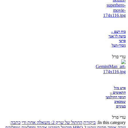
כוח רעם –
בושה לז'אנר
סרטי
גיבורי-העל
עדי פרל
איש מזל
התאומים –
הניסוי הקולנועי
שמכאיב
בעיניים
עדי פרל
In this category:
ביקורת
החתול של שרק 2: משאלה אחת ודי
כתבה
שרק
אימה
מקום שקט 2
HBO
מורטל קומבט
אהבה ומפלצות
נטפליקס