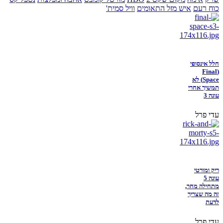
כוח רעם
איש מזל התאומים
וויל סמית'
חלל אינסופי
(Final
Space) לא
תמשיך אחרי
עונה 3
עדי פרל
ריק ומורטי
עונה 5
מתחילה מחר,
זה מה שצריך
לדעת
עדי פרל