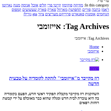
עדי פרל
In this category:
מוזיקה
פוקימון
קייטי פרי
קליפ
אוכל
אנימה
מנגה
נארוטו
ראמן
כתבה
פורים
תחפושת
מארוול
פארק
פארק שעשועים
קמפוס
הנוקמים
אומנות
פאנארט
פרוייקט מעריצים
ציור
gta
גורילז
Tag Archives: אייזומבי
Tag Archives: אייזומבי
Home
אייזומבי
סדרות
רוז מקייבר מ"אייזומבי" לוהקה לקומדיה על-טבעית
חדשה
השחקנית רוז מקייבר מקבלת תפקיד ראשי חדש, הפעם בקומדיה
בה היא עוברת לבית חדש ומגלה שהוא כבר מאוכלס על ידי קבוצת
רוחות רפאים