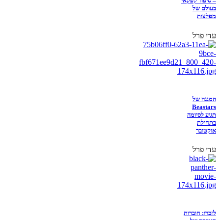
– סיפור קפקאי
בעולם של
מפלצות
עדי פרל
המנגה של
Beastars
תגיע לסיומה
בתחילת
אוקטובר
עדי פרל
לזכרו: חוברות