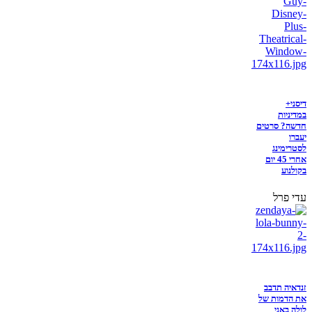
דיסני+
במדיניות
חדשה? סרטים
יעברו
לסטרימינג
אחרי 45 יום
בקולנוע
עדי פרל
זנדאיה תדבב
את הדמות של
לולה באני