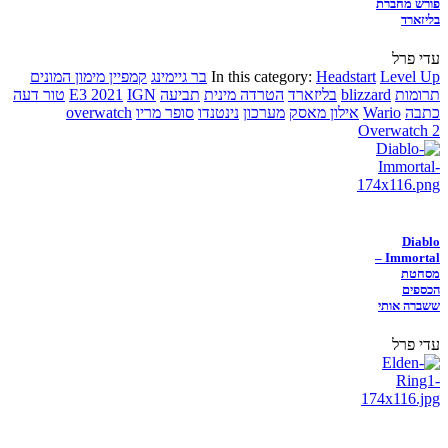
פורש מחברת
בליזארד
עדי פרל
Level Up
Headstart
In this category:
בר גיימינג
קמפיין מימון המונים
תרומות
blizzard
בליזארד
הטרדה מינית
תביעה
IGN
E3 2021
טור דעה
כתבה
Wario
אילון מאסק
מערכון
נינטנדו
סופר מריו
overwatch
Overwatch 2
Diablo
Immortal –
מסחטת
הכספים
ששברה אותי
עדי פרל