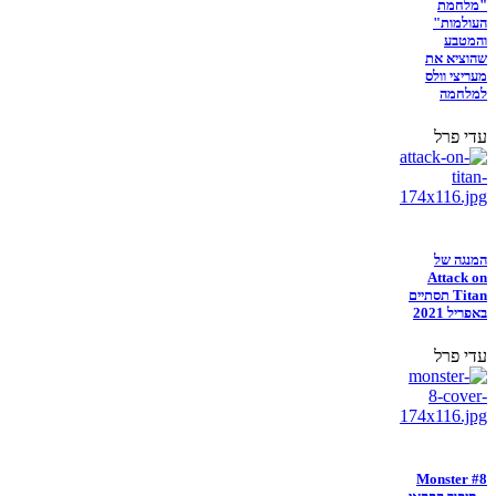
"מלחמת
העולמות"
והמטבע
שהוציא את
מעריצי וולס
למלחמה
עדי פרל
המנגה של
Attack on
Titan תסתיים
באפריל 2021
עדי פרל
Monster #8