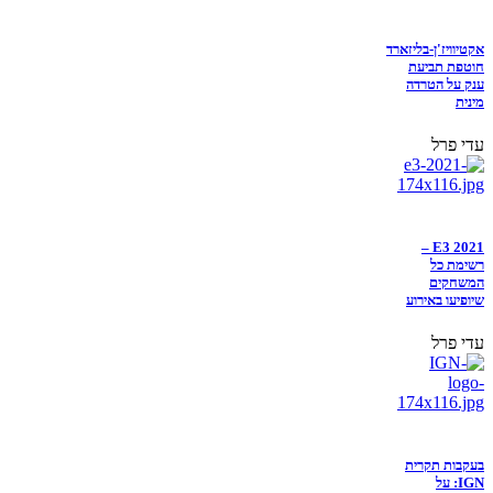
אקטיוויז'ן-בליזארד
חוטפת תביעת
ענק על הטרדה
מינית
עדי פרל
E3 2021 –
רשימת כל
המשחקים
שיופיעו באירוע
עדי פרל
בעקבות תקרית
IGN: על