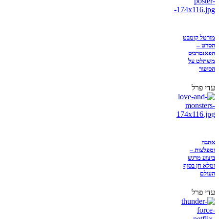
מורטל קומבט
הסרט –
הפאנסרביס
משתלט על
הסיפור
עדי פרל
אהבה
ומפלצות –
ביצוע מרגש
ומלא חן בסוף
העולם
עדי פרל