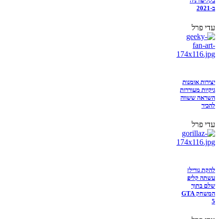
בקליפורניה
ב-2021
עדי פרל
יצירות אומנות
גיקיות מעוררות
השראה ששווה
להכיר
עדי פרל
להקת גורילז
עשתה קליפ
שלם בתוך
המשחק GTA
5