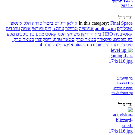
Titan תמשיך
ב-2022
עדי פרל
Final Space
In this category:
אולאן רוג'רס
ביטול סדרה
חלל אינסופי
נטפליקס
adult swim
אנימציה
טריילר
עונה 5
ריק ומורטי
אימה
ערפדים
קאסלבניה
HBO
בית הדרקון
משחקי הכס
קאסט
מסע בין כוכבים
מסע
בין כוכבים: פיקארד
סטאר טרק
סטאר טרק: דיסקוברי
סטאר טרק:
סיפונים תחתונים
attack on titan
אנימה
מנגה
עונה 4
בר הגיימינג
Level Up
בסכנת סגירה,
כך תוכלו לעזור
עדי פרל