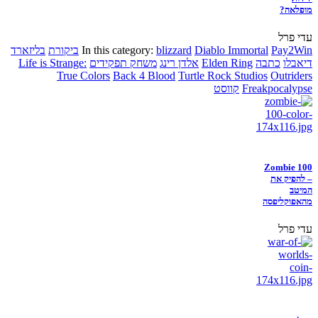
מופלאה?
עדי פרל
Pay2Win
Diablo Immortal
blizzard
In this category:
ביקורת
בליזארד
דיאבלו
כתבה
Elden Ring
אלדן רינג
משחק תפקידים
Life is Strange:
True Colors
Back 4 Blood
Turtle Rock Studios
Outriders
Freakpocalypse
קווסט
Zombie 100
– להפיק את
המיטב
מהאפוקליפסה
עדי פרל