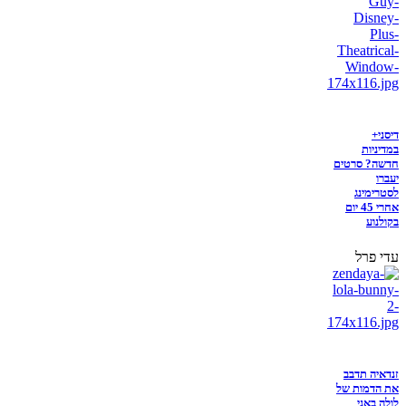
דיסני+
במדיניות
חדשה? סרטים
יעברו
לסטרימינג
אחרי 45 יום
בקולנוע
עדי פרל
זנדאיה תדבב
את הדמות של
לולה באני