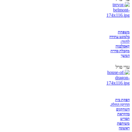
משפחת
בלמונט עתידה
לחזור:
קאסלבניה
מקבלת סדרת
המשך
עדי פרל
הפקת בית
הדרקון החלה,
השחקנים
בהקראת
תסריט
משותפת
ראשונה