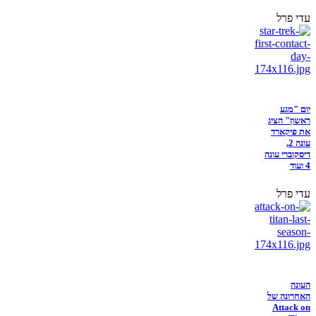
עדי פרל
יום "מגע
ראשון" הציג
את פיקארד
עונה 2,
דיסקוברי עונה
4 ועוד
עדי פרל
העונה
האחרונה של
Attack on