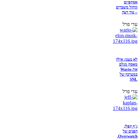
אסקפיזם
וניהול משברים
– טור דעה
עדי פרל
לא נגענו: אילון
מאסק מגלם
את Wario
במערכון של
SNL
עדי פרל
ג'ף קפלן,
הפנים של
Overwatch,