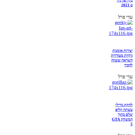
בקליפורניה
ב-2021
עדי פרל
יצירות אומנות
גיקיות מעוררות
השראה ששווה
להכיר
עדי פרל
להקת גורילז
עשתה קליפ
שלם בתוך
המשחק GTA
5