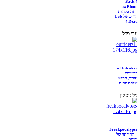
Back 4
Blood עוד
רחוק מלהיות
היורש של Left
4 Dead
עדי פרל
Outriders –
הרעיונות
טובים, הביצוע
שלהם פחות
גיל גוטקין
Freakpocalypse
– תחילתה של
ידידות