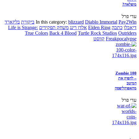
מופלאה?
עדי פרל
Pay2Win
Diablo Immortal
blizzard
In this category:
ביקורת
בליזארד
דיאבלו
כתבה
Elden Ring
אלדן רינג
משחק תפקידים
Life is Strange:
True Colors
Back 4 Blood
Turtle Rock Studios
Outriders
Freakpocalypse
קווסט
Zombie 100
– להפיק את
המיטב
מהאפוקליפסה
עדי פרל