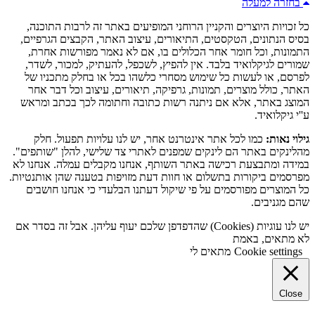
בחזרה למעלה
כל זכויות היוצרים והקניין הרוחני המופיעים באתר זה לרבות התוכנה,
בסיס הנתונים, הטקסטים, התיאורים, עיצוב האתר, הקבצים הגרפיים,
התמונות, וכל חומר אחר הכלולים בו, אם לא נאמר מפורשות אחרת,
שמורים לגיקלואיד בלבד. אין להפיץ, לשכפל, להעתיק, למכור, לשדר,
לפרסם, או לעשות כל שימוש מסחרי כלשהו בכל או בחלק מתכניו של
האתר, כולל מוצרים, תמונות, גרפיקה, תיאורים, עיצוב וכל דבר אחר
המוצג באתר, אלא אם ניתנה רשות כתובה וחתומה לכך בכתב ומראש
ע''י גיקלואיד.
גילוי נאות:
כמו לכל אתר אינטרנט אחר, יש לנו עלויות תפעול. חלק
מהלינקים באתר הם לינקים שמפנים לאתרי צד שלישי, להלן "שותפים".
במידה ומתבצעת רכישה באתר השותף, אנחנו מקבלים עמלה. אנחנו לא
מפרסמים ביקורות בתשלום או חוות דעת מזויפות בטענה שהן אותנטיות.
כל המוצרים מפורסמים על פי שיקול דעתנו הבלעדי כי אנחנו חושבים
שהם מגניבים.
יש לנו עוגיות (Cookies) שהדפדפן שלכם יעוף עליהן. אבל זה בסדר אם
לא מתאים, באמת
Cookie settings
מתאים לי
Close