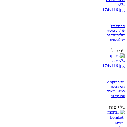
החתול של
שרק 2 מוכיח
שלדרימוורקס
יש 9 נשמות
עדי פרל
מקום שקט 2
הוא המשך
כמעט מוצלח
כמו קודמו
גיל גוטקין