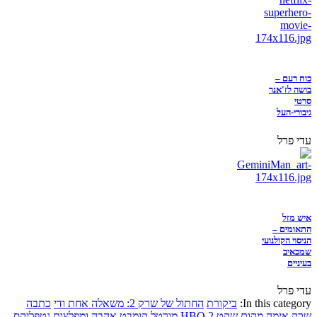
כוח רעם –
בושה לז'אנר
סרטי
גיבורי-העל
עדי פרל
איש מזל
התאומים –
הניסוי הקולנועי
שמכאיב
בעיניים
עדי פרל
In this category:
ביקורת
החתול של שרק 2: משאלה אחת ודי
כתבה
שרק
אימה
מקום שקט 2
HBO
מורטל קומבט
אהבה ומפלצות
נטפליקס