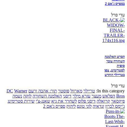
בספייס ג'אם 2
עדי פרל
הסרט האלמנה
השחורה עובר
סופית
לסטרימינג, צפו
בטריילר החדש
עדי פרל
In this category:
טריילר
מארוול
פוסטר
תור: אהבה ורעם
Warner
DC
Bros
הפלאש
מעצר
עזרא מילר
דיסני
האלמנה השחורה
לוקה
נשמה
פיקסאר
קרואלה
דיסני פלוס
לשחרר את גיא
שאנג-צ'י
שירות סטרימינג
ג'יימס לברון
זנדאיה
לוני טונס
ליהוק
ספייס ג'אם 2