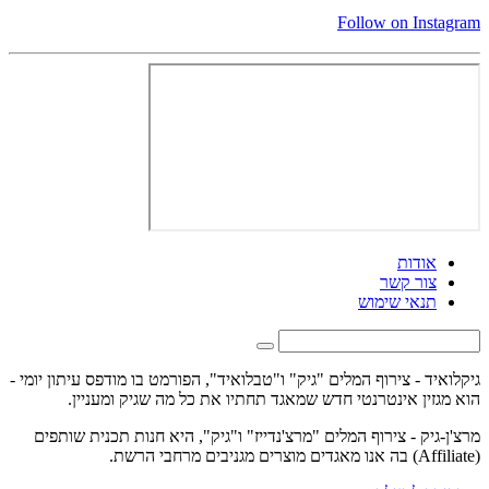
Follow on Instagram
אודות
צור קשר
תנאי שימוש
גיקלואיד - צירוף המלים "גיק" ו"טבלואיד", הפורמט בו מודפס עיתון יומי -
הוא מגזין אינטרנטי חדש שמאגד תחתיו את כל מה שגיק ומעניין.
מרצ'ן-גיק - צירוף המלים "מרצ'נדייז" ו"גיק", היא חנות תכנית שותפים
(Affiliate) בה אנו מאגדים מוצרים מגניבים מרחבי הרשת.