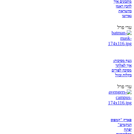
מתכונים איך
להכין ראמן
בהשראת
נארוטו
עדי פרל
נשף מסיכות:
איך לאלתר
מסיכה לפורים
בקלות ובזול
עדי פרל
פארק "קמפוס
הנוקמים"
יפתח