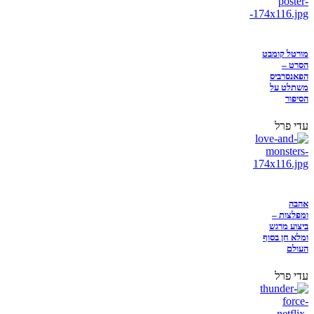
מורטל קומבט
הסרט –
הפאנסרביס
משתלט על
הסיפור
עדי פרל
אהבה
ומפלצות –
ביצוע מרגש
ומלא חן בסוף
העולם
עדי פרל