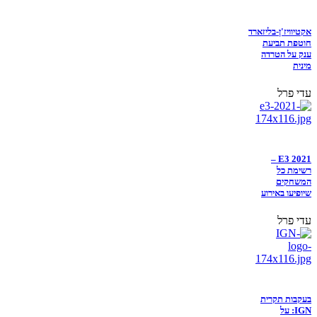
אקטיוויז'ן-בליזארד
חוטפת תביעת
ענק על הטרדה
מינית
עדי פרל
E3 2021 –
רשימת כל
המשחקים
שיופיעו באירוע
עדי פרל
בעקבות תקרית
IGN: על