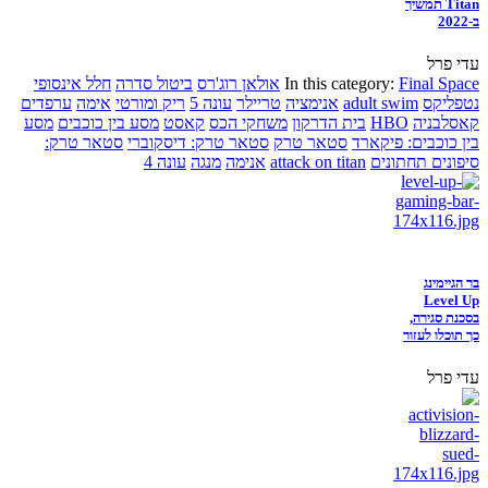
Titan תמשיך
ב-2022
עדי פרל
Final Space
In this category:
אולאן רוג'רס
ביטול סדרה
חלל אינסופי
נטפליקס
adult swim
אנימציה
טריילר
עונה 5
ריק ומורטי
אימה
ערפדים
קאסלבניה
HBO
בית הדרקון
משחקי הכס
קאסט
מסע בין כוכבים
מסע
בין כוכבים: פיקארד
סטאר טרק
סטאר טרק: דיסקוברי
סטאר טרק:
סיפונים תחתונים
attack on titan
אנימה
מנגה
עונה 4
בר הגיימינג
Level Up
בסכנת סגירה,
כך תוכלו לעזור
עדי פרל