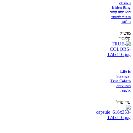
המשחק
Elden Ring
הוא מסע קסום
ואכזרי לחובבי
הז'אנר
מושיק
קלינמן
Life is
Strange:
True Colors
הוא יצירת
אומנות
עדי פרל