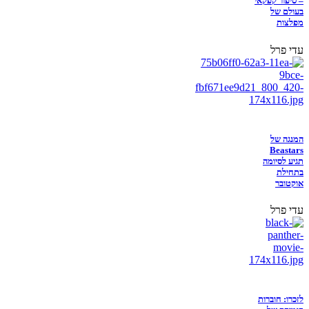
– סיפור קפקאי
בעולם של
מפלצות
עדי פרל
המנגה של
Beastars
תגיע לסיומה
בתחילת
אוקטובר
עדי פרל
לזכרו: חוברות