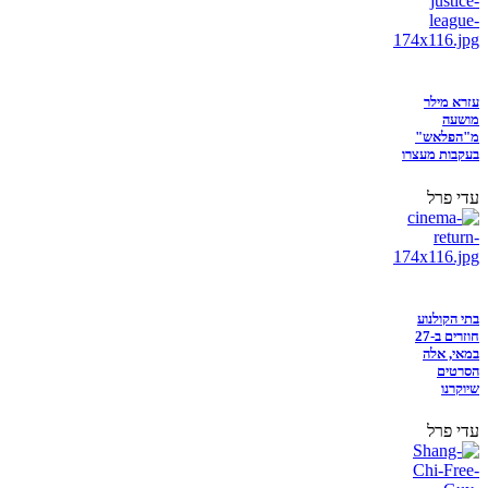
עזרא מילר
מושעה
מ"הפלאש"
בעקבות מעצרו
עדי פרל
בתי הקולנוע
חוזרים ב-27
במאי, אלה
הסרטים
שיוקרנו
עדי פרל