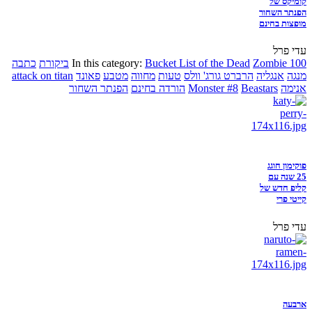
קומיקס של
הפנתר השחור
מופצות בחינם
עדי פרל
Zombie 100
Bucket List of the Dead
In this category:
ביקורת
כתבה
מנגה
אנגליה
הרברט גורג' וולס
טעות
מחווה
מטבע
פאונד
attack on titan
אנימה
Beastars
Monster #8
הורדה בחינם
הפנתר השחור
פוקימון חוגג
25 שנה עם
קליפ חדש של
קייטי פרי
עדי פרל
ארבעה