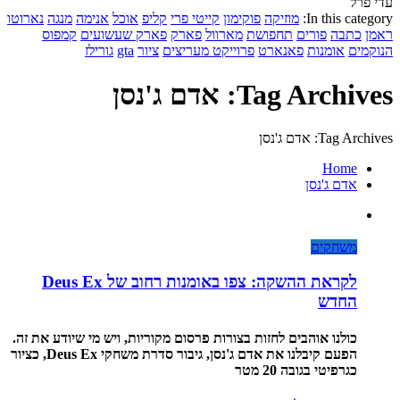
עדי פרל
In this category:
מוזיקה
פוקימון
קייטי פרי
קליפ
אוכל
אנימה
מנגה
נארוטו
ראמן
כתבה
פורים
תחפושת
מארוול
פארק
פארק שעשועים
קמפוס
הנוקמים
אומנות
פאנארט
פרוייקט מעריצים
ציור
gta
גורילז
Tag Archives: אדם ג'נסן
Tag Archives: אדם ג'נסן
Home
אדם ג'נסן
משחקים
לקראת ההשקה: צפו באומנות רחוב של Deus Ex
החדש
כולנו אוהבים לחזות בצורות פרסום מקוריות, ויש מי שיודע את זה.
הפעם קיבלנו את אדם ג'נסן, גיבור סדרת משחקי Deus Ex, כציור
כגרפיטי בגובה 20 מטר