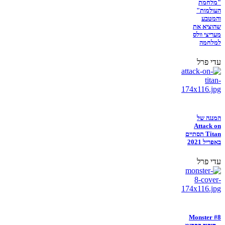
"מלחמת
העולמות"
והמטבע
שהוציא את
מעריצי וולס
למלחמה
עדי פרל
המנגה של
Attack on
Titan תסתיים
באפריל 2021
עדי פרל
Monster #8