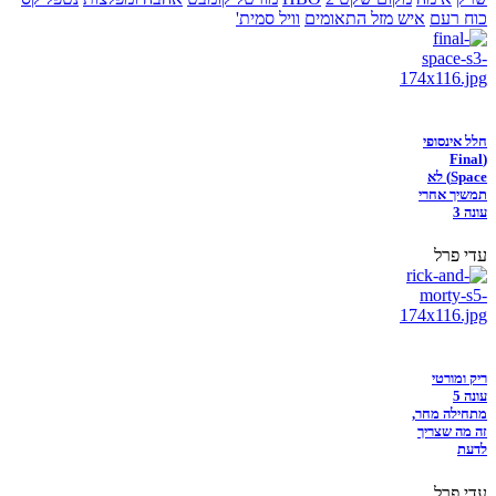
כוח רעם
איש מזל התאומים
וויל סמית'
חלל אינסופי
(Final
Space) לא
תמשיך אחרי
עונה 3
עדי פרל
ריק ומורטי
עונה 5
מתחילה מחר,
זה מה שצריך
לדעת
עדי פרל