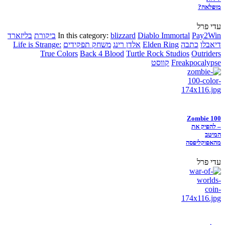
מופלאה?
עדי פרל
Pay2Win
Diablo Immortal
blizzard
In this category:
ביקורת
בליזארד
דיאבלו
כתבה
Elden Ring
אלדן רינג
משחק תפקידים
Life is Strange:
True Colors
Back 4 Blood
Turtle Rock Studios
Outriders
Freakpocalypse
קווסט
Zombie 100
– להפיק את
המיטב
מהאפוקליפסה
עדי פרל