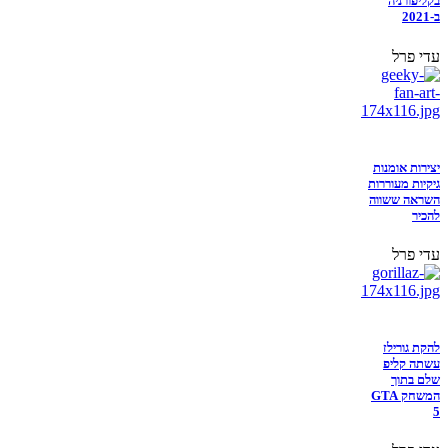
בקליפורניה
ב-2021
עדי פרל
יצירות אומנות
גיקיות מעוררות
השראה ששווה
להכיר
עדי פרל
להקת גורילז
עשתה קליפ
שלם בתוך
המשחק GTA
5