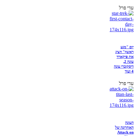
עדי פרל
יום "מגע
ראשון" הציג
את פיקארד
עונה 2,
דיסקוברי עונה
4 ועוד
עדי פרל
העונה
האחרונה של
Attack on