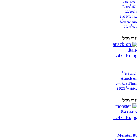
"מלחמת
העולמות"
והמטבע
שהוציא את
מעריצי וולס
למלחמה
עדי פרל
המנגה של
Attack on
Titan תסתיים
באפריל 2021
עדי פרל
Monster #8