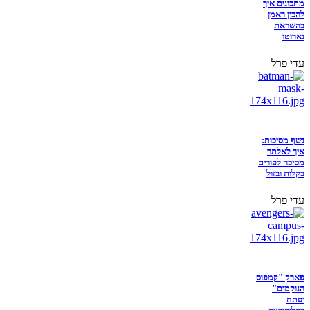
מתכונים איך
להכין ראמן
בהשראת
נארוטו
עדי פרל
נשף מסיכות:
איך לאלתר
מסיכה לפורים
בקלות ובזול
עדי פרל
פארק "קמפוס
הנוקמים"
יפתח