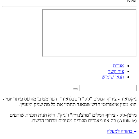
Next
אודות
צור קשר
תנאי שימוש
גיקלואיד - צירוף המלים "גיק" ו"טבלואיד", הפורמט בו מודפס עיתון יומי -
הוא מגזין אינטרנטי חדש שמאגד תחתיו את כל מה שגיק ומעניין.
מרצ'ן-גיק - צירוף המלים "מרצ'נדייז" ו"גיק", היא חנות תכנית שותפים
(Affiliate) בה אנו מאגדים מוצרים מגניבים מרחבי הרשת.
בחזרה למעלה