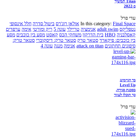
Titan תמשיך
ב-2022
עדי פרל
Final Space
In this category:
אולאן רוג'רס
ביטול סדרה
חלל אינסופי
נטפליקס
adult swim
אנימציה
טריילר
עונה 5
ריק ומורטי
אימה
ערפדים
קאסלבניה
HBO
בית הדרקון
משחקי הכס
קאסט
מסע בין כוכבים
מסע
בין כוכבים: פיקארד
סטאר טרק
סטאר טרק: דיסקוברי
סטאר טרק:
סיפונים תחתונים
attack on titan
אנימה
מנגה
עונה 4
בר הגיימינג
Level Up
בסכנת סגירה,
כך תוכלו לעזור
עדי פרל