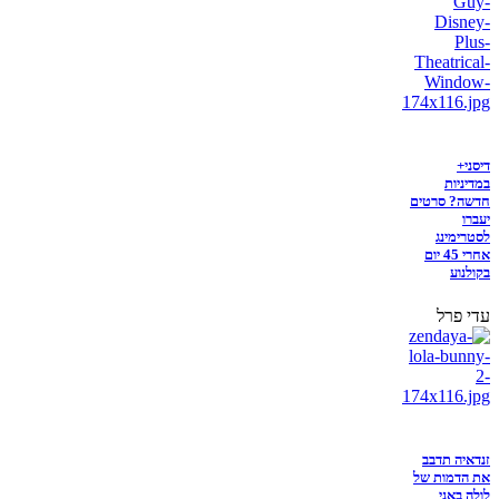
דיסני+
במדיניות
חדשה? סרטים
יעברו
לסטרימינג
אחרי 45 יום
בקולנוע
עדי פרל
זנדאיה תדבב
את הדמות של
לולה באני