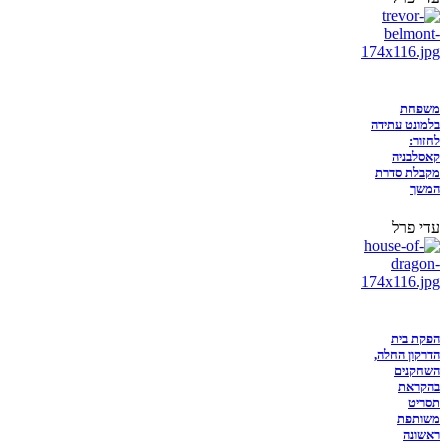
משפחת
בלמונט עתידה
לחזור:
קאסלבניה
מקבלת סדרת
המשך
עדי פרל
הפקת בית
הדרקון החלה,
השחקנים
בהקראת
תסריט
משותפת
ראשונה