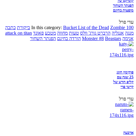
קומיקס של
הפנתר השחור
מופצות בחינם
עדי פרל
Zombie 100
Bucket List of the Dead
In this category:
ביקורת
כתבה
מנגה
אנגליה
הרברט גורג' וולס
טעות
מחווה
מטבע
פאונד
attack on titan
אנימה
Beastars
Monster #8
הורדה בחינם
הפנתר השחור
פוקימון חוגג
25 שנה עם
קליפ חדש של
קייטי פרי
עדי פרל
ארבעה