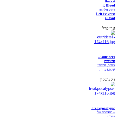
Back 4
Blood עוד
רחוק מלהיות
היורש של Left
4 Dead
עדי פרל
Outriders –
הרעיונות
טובים, הביצוע
שלהם פחות
גיל גוטקין
Freakpocalypse
– תחילתה של
ידידות