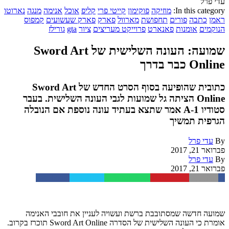
עדי פרל
In this category:
מוזיקה
פוקימון
קייטי פרי
קליפ
אוכל
אנימה
מנגה
נארוטו
ראמן
כתבה
פורים
תחפושת
מארוול
פארק
פארק שעשועים
קמפוס
הנוקמים
אומנות
פאנארט
פרוייקט מעריצים
ציור
gta
גורילז
שמועה: העונה השלישית של Sword Art
Online כבר בדרך
כתובית שהופיעה בסוף הסרט החדש של Sword Art
Online הציתה גל שמועות לגבי העונה השלישית. בעבר
סטודיו A-1 אמר שתצא בעתיד עונה נוספת אם הנובלה
הגרפית תמשיך
By
עדי פרל
פברואר 21, 2017
By
עדי פרל
פברואר 21, 2017
Facebook
Twitter
WhatsApp
Pinterest
Email
שמועה חדשה שמסתובבת ברשת ועשויה לעניין את חובבי האנימה
אומרת כי העונה השלישית של הסדרה Sword Art Online תוכרז בקרוב.