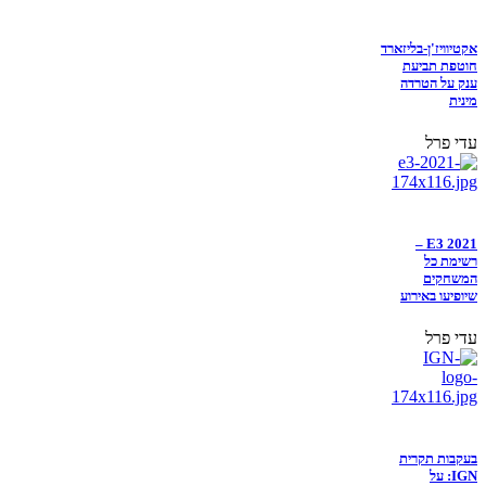
אקטיוויז'ן-בליזארד
חוטפת תביעת
ענק על הטרדה
מינית
עדי פרל
E3 2021 –
רשימת כל
המשחקים
שיופיעו באירוע
עדי פרל
בעקבות תקרית
IGN: על