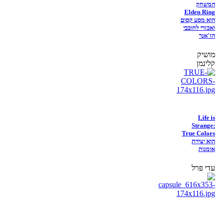
המשחק
Elden Ring
הוא מסע קסום
ואכזרי לחובבי
הז'אנר
מושיק
קלינמן
Life is
Strange:
True Colors
הוא יצירת
אומנות
עדי פרל