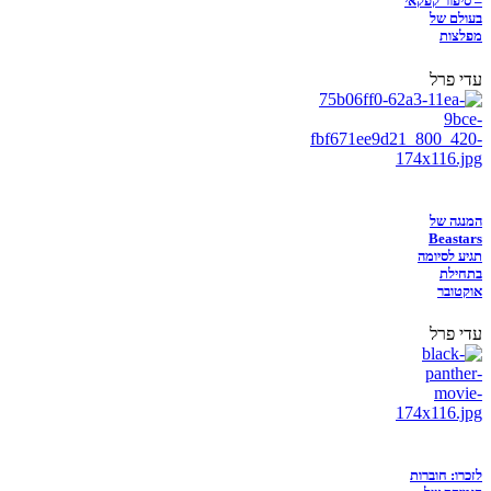
– סיפור קפקאי
בעולם של
מפלצות
עדי פרל
המנגה של
Beastars
תגיע לסיומה
בתחילת
אוקטובר
עדי פרל
לזכרו: חוברות