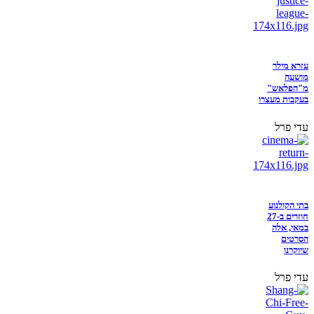
עזרא מילר
מושעה
מ"הפלאש"
בעקבות מעצרו
עדי פרל
בתי הקולנוע
חוזרים ב-27
במאי, אלה
הסרטים
שיוקרנו
עדי פרל