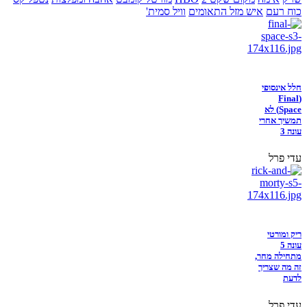
כוח רעם
איש מזל התאומים
וויל סמית'
חלל אינסופי
(Final
Space) לא
תמשיך אחרי
עונה 3
עדי פרל
ריק ומורטי
עונה 5
מתחילה מחר,
זה מה שצריך
לדעת
עדי פרל