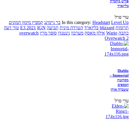
פורש מחברת
בליזארד
עדי פרל
Level Up
Headstart
In this category:
בר גיימינג
קמפיין מימון המונים
תרומות
blizzard
בליזארד
הטרדה מינית
תביעה
IGN
E3 2021
טור דעה
כתבה
Wario
אילון מאסק
מערכון
נינטנדו
סופר מריו
overwatch
Overwatch 2
Diablo
Immortal –
מסחטת
הכספים
ששברה אותי
עדי פרל