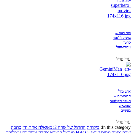
כוח רעם –
בושה לז'אנר
סרטי
גיבורי-העל
עדי פרל
איש מזל
התאומים –
הניסוי הקולנועי
שמכאיב
בעיניים
עדי פרל
In this category:
ביקורת
החתול של שרק 2: משאלה אחת ודי
כתבה
שרק
אימה
מקום שקט 2
HBO
מורטל קומבט
אהבה ומפלצות
נטפליקס