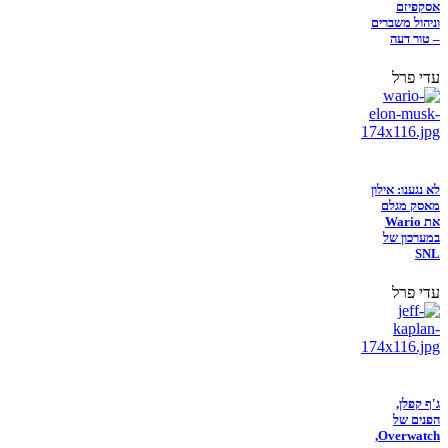
אסקפיזם
וניהול משברים
– טור דעה
עדי פרל
לא נגענו: אילון
מאסק מגלם
את Wario
במערכון של
SNL
עדי פרל
ג'ף קפלן,
הפנים של
Overwatch,