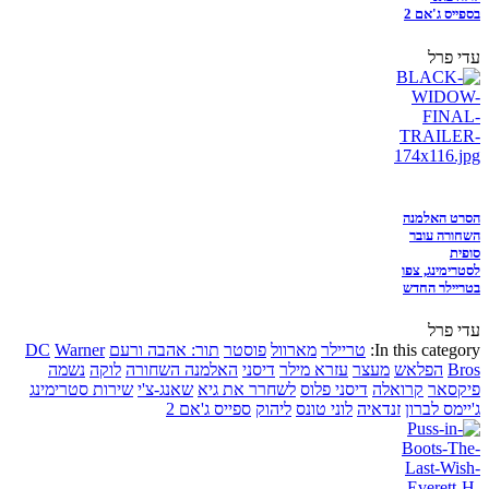
בספייס ג'אם 2
עדי פרל
הסרט האלמנה
השחורה עובר
סופית
לסטרימינג, צפו
בטריילר החדש
עדי פרל
In this category:
טריילר
מארוול
פוסטר
תור: אהבה ורעם
Warner
DC
Bros
הפלאש
מעצר
עזרא מילר
דיסני
האלמנה השחורה
לוקה
נשמה
פיקסאר
קרואלה
דיסני פלוס
לשחרר את גיא
שאנג-צ'י
שירות סטרימינג
ג'יימס לברון
זנדאיה
לוני טונס
ליהוק
ספייס ג'אם 2