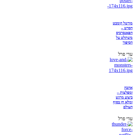
מורטל קומבט
הסרט –
הפאנסרביס
משתלט על
הסיפור
עדי פרל
אהבה
ומפלצות –
ביצוע מרגש
ומלא חן בסוף
העולם
עדי פרל