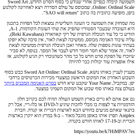
השמועה קיבלה כנפיים אחרי שנודע כי בסוף הסרט החדש, Sword Art
Online: Ordinal Scale, שמבוסס על עולם הסדרה ויצא לאחרונה לקולנוע
ביפן, מופיעה כתובית בה כתוב "SAO will return".
מה שמחזק את השמועה כי העונה השלישית נמצאת לכל הפחות בתכנון
היא העובדה שבעבר הסטודיו שהפיק את שתי העונות הקודמות, A-1,
הודיע כי כל עוד הנובלה הגרפית של רקי קאווארה (Reki Kawahara),
עליה עיבוד האנימה מבוסס, ממשיכה לצאת לאור, אין סיבה שלא יופקו
בעתיד עונות נוספות שלה. מאחר ואכן הנובלה הגרפית ממשיכה לצאת
לאור, זה אומר שלא חסר חומר חדש לעבד אל המסך. בנוסף, לא סביר
שיוכרז על הפקת סרט חדש כל כך מהר כשהנוכחי רק הגיע לקולנוע, אז
אילו אופציות עוד יכולות כבר להיות?
מעניין לעניין באותו נושא, Sword Art Online: Ordinal Scale כבש בסוף
השבוע האחרון את המקום הראשון במצעדי מכירות הכרטיסים ברחבי
יפן. במקביל, Your Name שקבע שיא חדש
בסרט האנימה המכניס ביותר
בעולם צנח באותו סוף שבוע אל המקום השמיני במצעד.
גם אם אתם לא גרים בארץ השמש העולה תהיה לכם בקרוב חלון
הזדמנויות צר לצפות בו מבלי לחכות שיגיע ל-DVD או בלו-ריי, אבל רק
בתנאי שאתם מגיעים בחודש הבא לארצות הברית או קנדה. חברת
Aniplex תפיץ אותו באופן מוגבל מאוד – ב-9 במרץ הוא יוקרן בארצות
הברית וב-17-19 לאותו חודש בקנדה.
https://youtu.be/k7HiMPAV7es