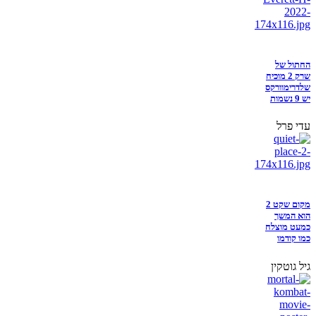
החתול של
שרק 2 מוכיח
שלדרימוורקס
יש 9 נשמות
עדי פרל
מקום שקט 2
הוא המשך
כמעט מוצלח
כמו קודמו
גיל גוטקין