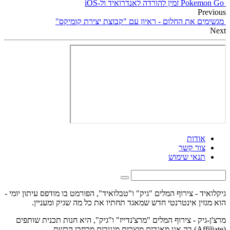
Pokemon Go זמין להורדה לאנדרואיד ול-iOS
Previous
מגשימים את החלום - ראיון עם "קבוצת יצירת קומיקס"
Next
אודות
צור קשר
תנאי שימוש
גיקלואיד - צירוף המלים "גיק" ו"טבלואיד", הפורמט בו מודפס עיתון יומי -
הוא מגזין אינטרנטי חדש שמאגד תחתיו את כל מה שגיק ומעניין.
מרצ'ן-גיק - צירוף המלים "מרצ'נדייז" ו"גיק", היא חנות תכנית שותפים
(Affiliate) בה אנו מאגדים מוצרים מגניבים מרחבי הרשת.