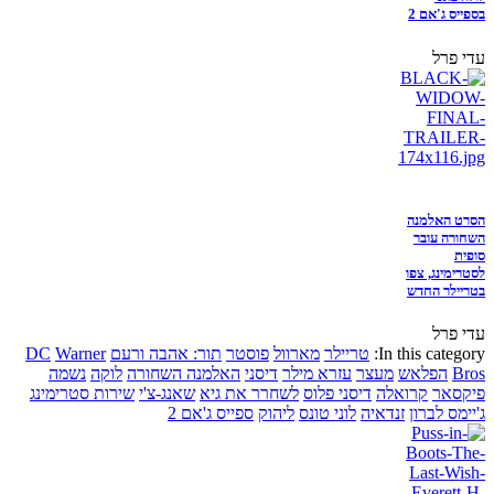
בספייס ג'אם 2
עדי פרל
הסרט האלמנה
השחורה עובר
סופית
לסטרימינג, צפו
בטריילר החדש
עדי פרל
In this category:
טריילר
מארוול
פוסטר
תור: אהבה ורעם
Warner
DC
Bros
הפלאש
מעצר
עזרא מילר
דיסני
האלמנה השחורה
לוקה
נשמה
פיקסאר
קרואלה
דיסני פלוס
לשחרר את גיא
שאנג-צ'י
שירות סטרימינג
ג'יימס לברון
זנדאיה
לוני טונס
ליהוק
ספייס ג'אם 2