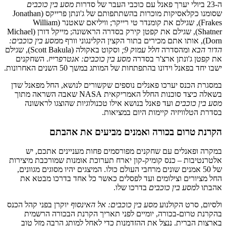
ה-23 ביולי יערך פאנל עם כוכבי העבר של סדרות
מסע בין כוכבים
שסומנו כקלאסיקות מוכרות בהשתתפותם של ג'ונתן פרייקס (Jonathan
Frakes), שגילם את קומנדר טי רייקר; וויליאם שאטנר (William
Shatner), שגילם את קפטן קירק בסדרה הראשונה; מייקל דורן (Michael
Dorn), אותו אתם מכירים בתור הקצין הקלינגוני וורף מ
מסע בין כוכבים:
הדור הבא
ומהסדרה
חלל עמוק 9;
וסקוט באקולה (Scott Bakula), שגילם
את קפטן ג'ונתן ארצ'ר בסדרה
מסע בין כוכבים: אנטרפרייז
. השחקנים
ישבו יחד בפאנל וידונו בהתפתחות של המותג במשך 50 השנים האחרונות.
במסגרת הכנס יערכו פאנלים נוספים שקשורים לנושא, החל מפאנל שדן
בשאלה כיצד סוכנות החלל האמריקאית NASA שאבה השראה מתוך
מסע בין כוכבים
ועד פאנל בנושא אילו טכנולוגיות שהוצגו לראשונה
בסדרת הטלוויזיה קיימות היום במציאות.
הקרנת טרום בכורה ואמנים מביעים את אהבתם
במקרה ופאנלים עם שחקנים מפורסמים פחות מעניינים אתכם, יש
אלטרנטיבות – כנס קומיק-קון יארח תערוכת אומנות שמורכבת מיצירות
של 50 אמנים שונים מרחבי העולם כולו. המיצגים יהיו מסוגים מגוונים,
החל מציורים וצילומים ועד לפסלים כאשר כל אחד בדרכו מבטא את
אהבתו ל
מסע בין כוכבים
בדרכו שלו.
ולסיום, סרט הקולנוע
מסע בין כוכבים: אל האינסוף
יוקרן בפני קהל הכנס
בהקרנת טרום-בכורה, יומיים לפני תאריך הקרנת הבכורה הרשמית
בארצות הברית. ננצל את ההזדמנות כדי לאחל למותג הרבה מזל טוב