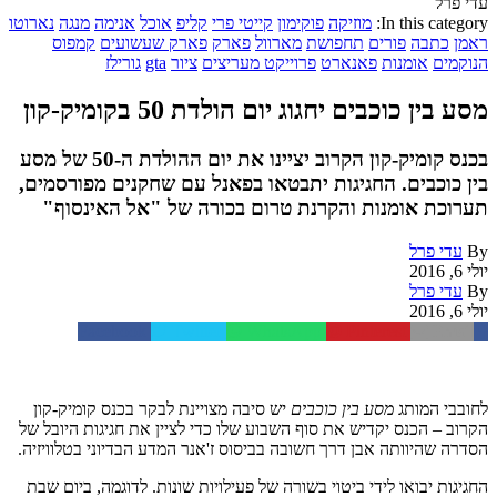
עדי פרל
In this category:
מוזיקה
פוקימון
קייטי פרי
קליפ
אוכל
אנימה
מנגה
נארוטו
ראמן
כתבה
פורים
תחפושת
מארוול
פארק
פארק שעשועים
קמפוס
הנוקמים
אומנות
פאנארט
פרוייקט מעריצים
ציור
gta
גורילז
מסע בין כוכבים יחגוג יום הולדת 50 בקומיק-קון
בכנס קומיק-קון הקרוב יציינו את יום ההולדת ה-50 של מסע
בין כוכבים. החגיגות יתבטאו בפאנל עם שחקנים מפורסמים,
תערוכת אומנות והקרנת טרום בכורה של "אל האינסוף"
By
עדי פרל
יולי 6, 2016
By
עדי פרל
יולי 6, 2016
Facebook
Twitter
WhatsApp
Pinterest
Email
לחובבי המותג
מסע בין כוכבים
יש סיבה מצויינת לבקר בכנס קומיק-קון
הקרוב – הכנס יקדיש את סוף השבוע שלו כדי לציין את חגיגות היובל של
הסדרה שהיוותה אבן דרך חשובה בביסוס ז'אנר המדע הבדיוני בטלוויזיה.
החגיגות יבואו לידי ביטוי בשורה של פעילויות שונות. לדוגמה, ביום שבת