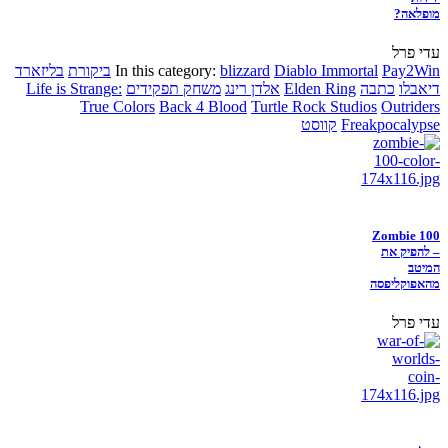
מופלאה?
עדי פרל
Pay2Win
Diablo Immortal
blizzard
In this category:
ביקורת
בליזארד
דיאבלו
כתבה
Elden Ring
אלדן רינג
משחק תפקידים
Life is Strange:
True Colors
Back 4 Blood
Turtle Rock Studios
Outriders
Freakpocalypse
קווסט
Zombie 100
– להפיק את
המיטב
מהאפוקליפסה
עדי פרל