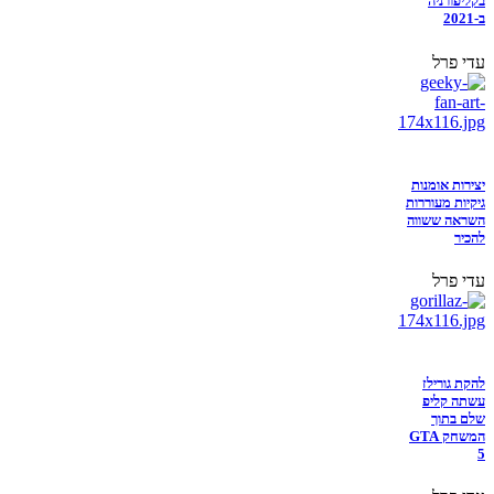
בקליפורניה
ב-2021
עדי פרל
יצירות אומנות
גיקיות מעוררות
השראה ששווה
להכיר
עדי פרל
להקת גורילז
עשתה קליפ
שלם בתוך
המשחק GTA
5