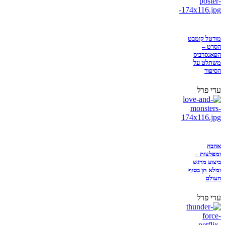
מורטל קומבט
הסרט –
הפאנסרביס
משתלט על
הסיפור
עדי פרל
אהבה
ומפלצות –
ביצוע מרגש
ומלא חן בסוף
העולם
עדי פרל