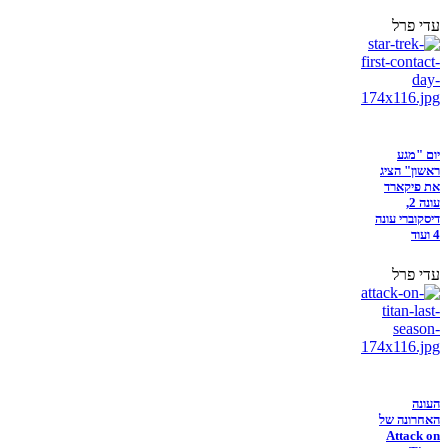
עדי פרל
יום "מגע
ראשון" הציג
את פיקארד
עונה 2,
דיסקוברי עונה
4 ועוד
עדי פרל
העונה
האחרונה של
Attack on