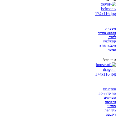
משפחת
בלמונט עתידה
לחזור:
קאסלבניה
מקבלת סדרת
המשך
עדי פרל
הפקת בית
הדרקון החלה,
השחקנים
בהקראת
תסריט
משותפת
ראשונה