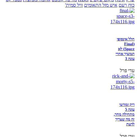
כוח רעם
איש מזל התאומים
וויל סמית'
חלל אינסופי
(Final
Space) לא
תמשיך אחרי
עונה 3
עדי פרל
ריק ומורטי
עונה 5
מתחילה מחר,
זה מה שצריך
לדעת
עדי פרל