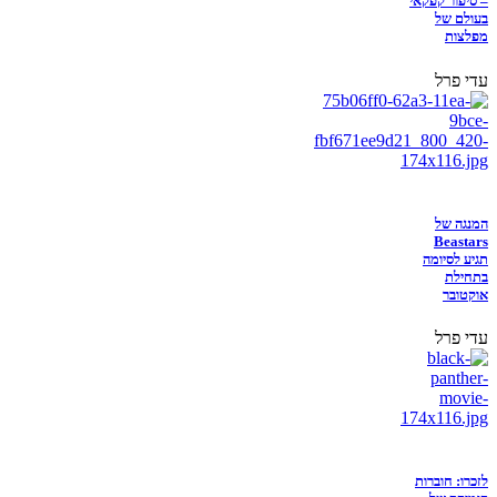
– סיפור קפקאי
בעולם של
מפלצות
עדי פרל
המנגה של
Beastars
תגיע לסיומה
בתחילת
אוקטובר
עדי פרל
לזכרו: חוברות