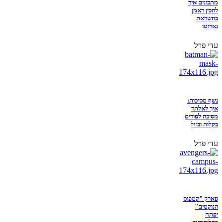
מתכונים איך
להכין ראמן
בהשראת
נארוטו
עדי פרל
נשף מסיכות:
איך לאלתר
מסיכה לפורים
בקלות ובזול
עדי פרל
פארק "קמפוס
הנוקמים"
יפתח