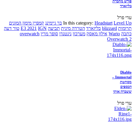
פורש מחברת
בליזארד
עדי פרל
Level Up
Headstart
In this category:
בר גיימינג
קמפיין מימון המונים
תרומות
blizzard
בליזארד
הטרדה מינית
תביעה
IGN
E3 2021
טור דעה
כתבה
Wario
אילון מאסק
מערכון
נינטנדו
סופר מריו
overwatch
Overwatch 2
Diablo
Immortal –
מסחטת
הכספים
ששברה אותי
עדי פרל