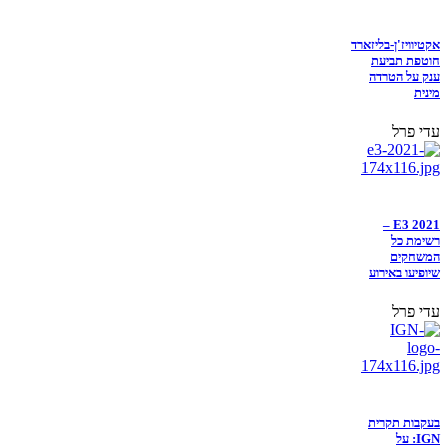
אקטיוויז'ן-בליזארד
חוטפת תביעת
ענק על הטרדה
מינית
עדי פרל
E3 2021 –
רשימת כל
המשחקים
שיופיעו באירוע
עדי פרל
בעקבות תקרית
IGN: על