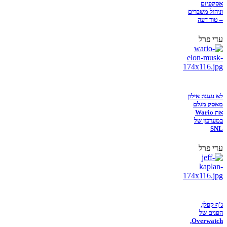
אסקפיזם
וניהול משברים
– טור דעה
עדי פרל
לא נגענו: אילון
מאסק מגלם
את Wario
במערכון של
SNL
עדי פרל
ג'ף קפלן,
הפנים של
Overwatch,