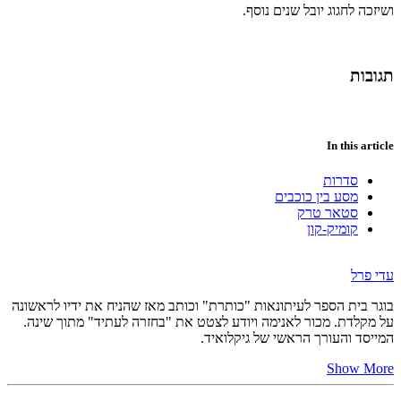
ושיזכה לחגוג יובל שנים נוסף.
תגובות
In this article
סדרות
מסע בין כוכבים
סטאר טרק
קומיק-קון
עדי פרל
בוגר בית הספר לעיתונאות "כותרת" וכותב מאז שהניח את ידיו לראשונה
על מקלדת. מכור לאנימה ויודע לצטט את "בחזרה לעתיד" מתוך שינה.
המייסד והעורך הראשי של גיקלואיד.
Show More