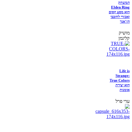
המשחק
Elden Ring
הוא מסע קסום
ואכזרי לחובבי
הז'אנר
מושיק
קלינמן
Life is
Strange:
True Colors
הוא יצירת
אומנות
עדי פרל