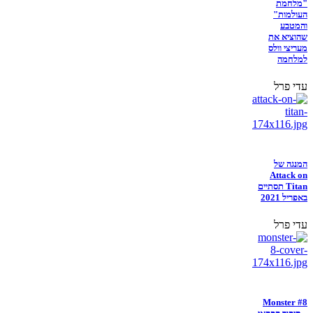
"מלחמת
העולמות"
והמטבע
שהוציא את
מעריצי וולס
למלחמה
עדי פרל
המנגה של
Attack on
Titan תסתיים
באפריל 2021
עדי פרל
Monster #8