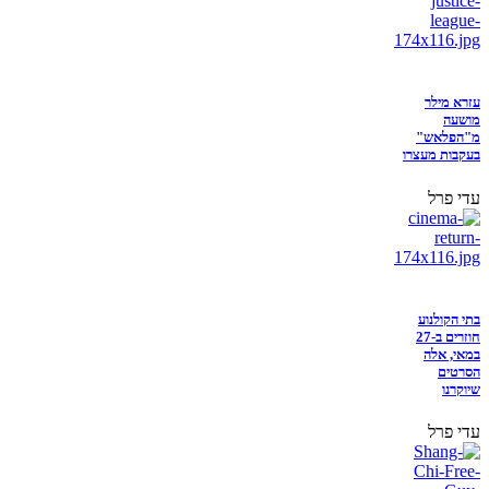
עזרא מילר
מושעה
מ"הפלאש"
בעקבות מעצרו
עדי פרל
בתי הקולנוע
חוזרים ב-27
במאי, אלה
הסרטים
שיוקרנו
עדי פרל