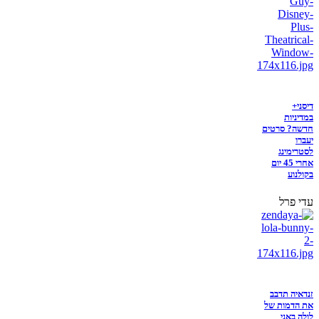
דיסני+
במדיניות
חדשה? סרטים
יעברו
לסטרימינג
אחרי 45 יום
בקולנוע
עדי פרל
זנדאיה תדבב
את הדמות של
לולה באני