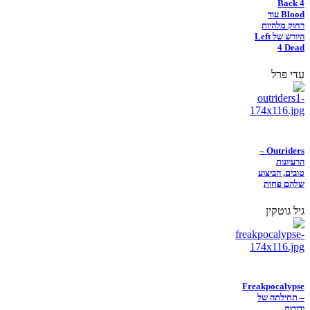
Back 4
Blood עוד
רחוק מלהיות
היורש של Left
4 Dead
עדי פרל
Outriders –
הרעיונות
טובים, הביצוע
שלהם פחות
גיל גוטקין
Freakpocalypse
– תחילתה של
ידידות