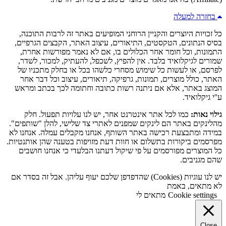
בחזרה למעלה
כל זכויות היוצרים והקניין הרוחני המופיעים באתר זה לרבות התוכנה,
בסיס הנתונים, הטקסטים, התיאורים, עיצוב האתר, הקבצים הגרפיים,
התמונות, וכל חומר אחר הכלולים בו, אם לא נאמר מפורשות אחרת,
שמורים לגיקלואיד בלבד. אין להפיץ, לשכפל, להעתיק, למכור, לשדר,
לפרסם, או לעשות כל שימוש מסחרי כלשהו בכל או בחלק מתכניו של
האתר, כולל מוצרים, תמונות, גרפיקה, תיאורים, עיצוב וכל דבר אחר
המוצג באתר, אלא אם ניתנה רשות כתובה וחתומה לכך בכתב ומראש
ע''י גיקלואיד.
גילוי נאות:
כמו לכל אתר אינטרנט אחר, יש לנו עלויות תפעול. חלק
מהלינקים באתר הם לינקים שמפנים לאתרי צד שלישי, להלן "שותפים".
במידה ומתבצעת רכישה באתר השותף, אנחנו מקבלים עמלה. אנחנו לא
מפרסמים ביקורות בתשלום או חוות דעת מזויפות בטענה שהן אותנטיות.
כל המוצרים מפורסמים על פי שיקול דעתנו הבלעדי כי אנחנו חושבים
שהם מגניבים.
יש לנו עוגיות (Cookies) שהדפדפן שלכם יעוף עליהן. אבל זה בסדר אם
לא מתאים, באמת
Cookie settings
מתאים לי
Close