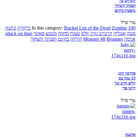
קומיקס של
הפנתר השחור
מופצות בחינם
עדי פרל
Zombie 100
Bucket List of the Dead
In this category:
ביקורת
כתבה
מנגה
אנגליה
הרברט גורג' וולס
טעות
מחווה
מטבע
פאונד
attack on titan
אנימה
Beastars
Monster #8
הורדה בחינם
הפנתר השחור
פוקימון חוגג
25 שנה עם
קליפ חדש של
קייטי פרי
עדי פרל
ארבעה