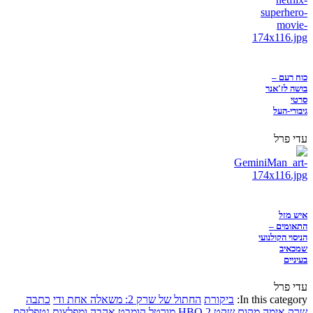
כוח רעם –
בושה לז'אנר
סרטי
גיבורי-העל
עדי פרל
איש מזל
התאומים –
הניסוי הקולנועי
שמכאיב
בעיניים
עדי פרל
In this category:
ביקורת
החתול של שרק 2: משאלה אחת ודי
כתבה
שרק
אימה
מקום שקט 2
HBO
מורטל קומבט
אהבה ומפלצות
נטפליקס