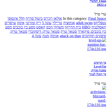
Titan תמשיך
ב-2022
עדי פרל
Final Space
In this category:
אולאן רוג'רס
ביטול סדרה
חלל אינסופי
נטפליקס
adult swim
אנימציה
טריילר
עונה 5
ריק ומורטי
אימה
ערפדים
קאסלבניה
HBO
בית הדרקון
משחקי הכס
קאסט
מסע בין כוכבים
מסע
בין כוכבים: פיקארד
סטאר טרק
סטאר טרק: דיסקוברי
סטאר טרק:
סיפונים תחתונים
attack on titan
אנימה
מנגה
עונה 4
בר הגיימינג
Level Up
בסכנת סגירה,
כך תוכלו לעזור
עדי פרל