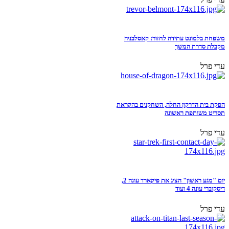
משפחת בלמונט עתידה לחזור: קאסלבניה
מקבלת סדרת המשך
עדי פרל
הפקת בית הדרקון החלה, השחקנים בהקראת
תסריט משותפת ראשונה
עדי פרל
יום "מגע ראשון" הציג את פיקארד עונה 2,
דיסקוברי עונה 4 ועוד
עדי פרל