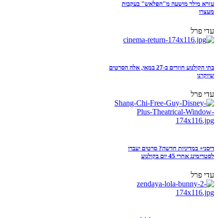
עזרא מילר מושעה מ"הפלאש" בעקבות
מעצרו
עדי פרל
בתי הקולנוע חוזרים ב-27 במאי, אלה הסרטים
שיוקרנו
עדי פרל
דיסני+ במדיניות חדשה? סרטים יעברו
לסטרימינג אחרי 45 יום בקולנוע
עדי פרל