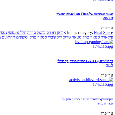
העונה האחרונה של Attack on Titan תמשיך
ב-2022
עדי פרל
Final Space
In this category:
אולאן רוג'רס
ביטול סדרה
חלל אינסופי
נטפל
פיקארד
סטאר טרק
סטאר טרק: דיסקוברי
סטאר טרק: סיפונים תחתונים
n
בר הגיימינג Level Up בסכנת סגירה, כך תוכלו
לעזור
עדי פרל
אקטיוויז'ן-בליזארד חוטפת תביעת ענק על
הטרדה מינית
עדי פרל