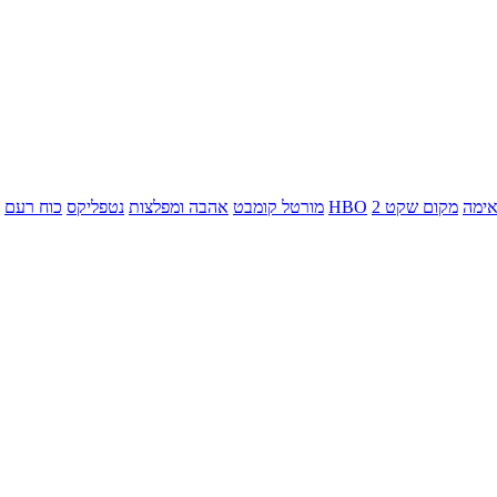
ימה
מקום שקט 2
HBO
מורטל קומבט
אהבה ומפלצות
נטפליקס
כוח רעם