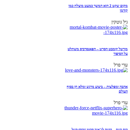
מקום שקט 2 הוא המשך כמעט מוצלח כמו
קודמו
גיל גוטקין
מורטל קומבט הסרט – הפאנסרביס משתלט
על הסיפור
עדי פרל
אהבה ומפלצות – ביצוע מרגש ומלא חן בסוף
העולם
עדי פרל
כוח רעם – בושה לז'אנר סרטי גיבורי-העל