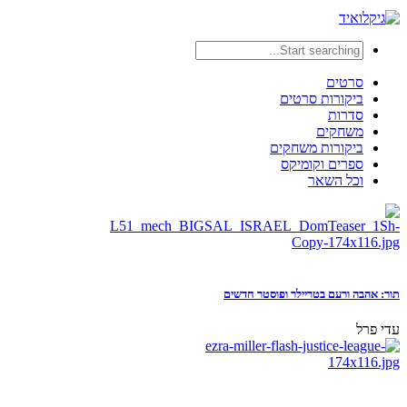
סרטים
ביקורות סרטים
סדרות
משחקים
ביקורות משחקים
ספרים וקומיקס
וכל השאר
תור: אהבה ורעם בטריילר ופוסטר חדשים
עדי פרל