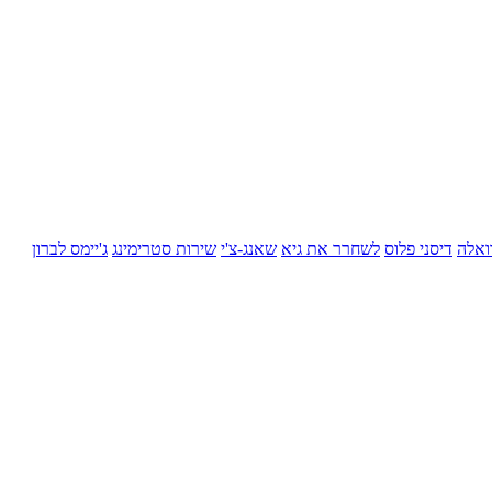
ואלה
דיסני פלוס
לשחרר את גיא
שאנג-צ'י
שירות סטרימינג
ג'יימס לברון