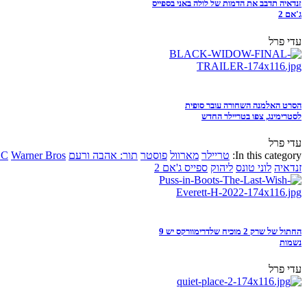
זנדאיה תדבב את הדמות של לולה באני בספייס
ג'אם 2
עדי פרל
הסרט האלמנה השחורה עובר סופית
לסטרימינג, צפו בטריילר החדש
עדי פרל
In this category:
טריילר
מארוול
פוסטר
תור: אהבה ורעם
Warner Bros
DC
זנדאיה
לוני טונס
ליהוק
ספייס ג'אם 2
החתול של שרק 2 מוכיח שלדרימוורקס יש 9
נשמות
עדי פרל