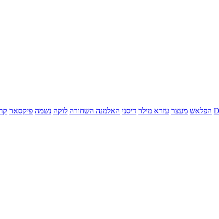
הפלאש
מעצר
עזרא מילר
דיסני
האלמנה השחורה
לוקה
נשמה
פיקסאר
קר