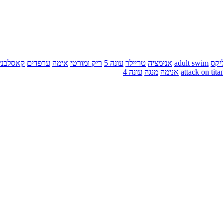
יקס
adult swim
אנימציה
טריילר
עונה 5
ריק ומורטי
אימה
ערפדים
קאסלבני
attack on tita
אנימה
מנגה
עונה 4