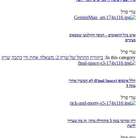
עדי פרל
איש מזל התאומים – הניסוי הקולנועי שמכאיב
בעיניים
עדי פרל
In this category:
ביקורת
החתול של שרק 2: משאלה אחת ודי
כתבה
שרק
א
חלל אינסופי (Final Space) לא תמשיך אחרי
עונה 3
עדי פרל
ריק ומורטי עונה 5 מתחילה מחר, זה מה שצריך
לדעת
עדי פרל