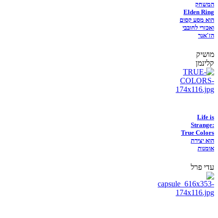
המשחק
Elden Ring
הוא מסע קסום
ואכזרי לחובבי
הז'אנר
מושיק
קלינמן
Life is
Strange:
True Colors
הוא יצירת
אומנות
עדי פרל