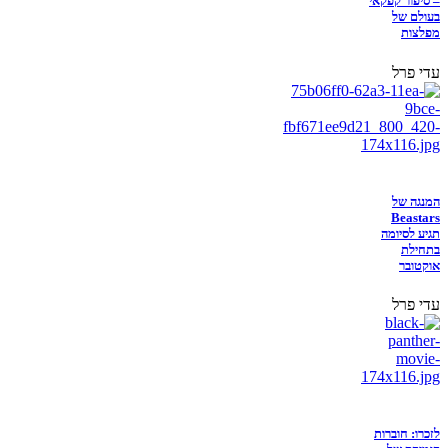
– סיפור קפקאי
בעולם של
מפלצות
עדי פרל
המנגה של
Beastars
תגיע לסיומה
בתחילת
אוקטובר
עדי פרל
לזכרו: חוברות