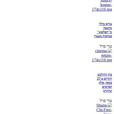
עזרא מילר
מושעה
מ"הפלאש"
בעקבות מעצרו
עדי פרל
בתי הקולנוע
חוזרים ב-27
במאי, אלה
הסרטים
שיוקרנו
עדי פרל