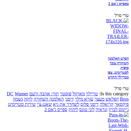
בספייס ג'אם 2
עדי פרל
הסרט האלמנה
השחורה עובר
סופית
לסטרימינג, צפו
בטריילר החדש
עדי פרל
In this category:
טריילר
מארוול
פוסטר
תור: אהבה ורעם
Warner
DC
Bros
הפלאש
מעצר
עזרא מילר
דיסני
האלמנה השחורה
לוקה
נשמה
פיקסאר
קרואלה
דיסני פלוס
לשחרר את גיא
שאנג-צ'י
שירות סטרימינג
ג'יימס לברון
זנדאיה
לוני טונס
ליהוק
ספייס ג'אם 2