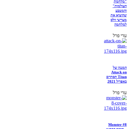
"מלחמת
העולמות"
והמטבע
שהוציא את
מעריצי וולס
למלחמה
עדי פרל
המנגה של
Attack on
Titan תסתיים
באפריל 2021
עדי פרל
Monster #8