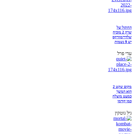
החתול של
שרק 2 מוכיח
שלדרימוורקס
יש 9 נשמות
עדי פרל
מקום שקט 2
הוא המשך
כמעט מוצלח
כמו קודמו
גיל גוטקין