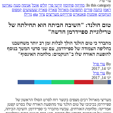
עדי פרל
In this category:
מוזיקה
פוקימון
קייטי פרי
קליפ
אוכל
אנימה
מנגה
נארוטו
ראמן
כתבה
פורים
תחפושת
מארוול
פארק
פארק שעשועים
קמפוס
הנוקמים
אומנות
פאנארט
פרוייקט מעריצים
ציור
gta
גורילז
טום הולנד: "השיבה הביתה הוא תחילתה של
טרילוגיית ספיידרמן חדשה"
מתברר כי טום הולנד הולך לבלות זמן רב יותר משחשבנו
בחליפה הצמודה של ספיידרמן, עם שני סרטי המשך בנוסף
להופעת האורח שלו ב"הנוקמים: מלחמת האינסוף"
By
עדי פרל
יוני 14, 2017
By
עדי פרל
יוני 14, 2017
Facebook
Twitter
WhatsApp
Pinterest
Email
מעריצי מארוול רבים מצפים בקוצר רוח לסרט הסולו הראשון של
ספיידרמן
בכיכובו של טום הולנד עוד מהופעת האורח שלו בסרט
קפטן
אמריקה: מלחמת האזרחים
. עכשיו מתברר כי
ספיידרמן: השיבה הביתה,