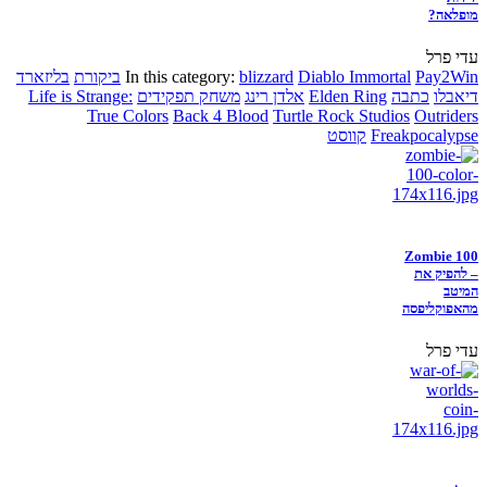
מופלאה?
עדי פרל
Pay2Win
Diablo Immortal
blizzard
In this category:
ביקורת
בליזארד
דיאבלו
כתבה
Elden Ring
אלדן רינג
משחק תפקידים
Life is Strange:
True Colors
Back 4 Blood
Turtle Rock Studios
Outriders
Freakpocalypse
קווסט
Zombie 100
– להפיק את
המיטב
מהאפוקליפסה
עדי פרל