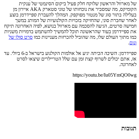
של מארוול והראשון שלוקח חלק פעיל ביקום הסינמטי של ענקית
הקומיקס, מה שמסביר את נוכחותו של טוני סטארק AKA איירון מן
בעלילה בתור סוג של מנטור מפוקפק. המהלך להעברת
ספיידרמן
בוצע
לאחר שחברת סוני, שהחזיקה בזכויות הקולנועיות של המותג במשך
חמישה סרטים, הגיעה להסכמה עם מארוול בנושא, לפיה האחרונה תיקח
את ספיידרמן בעוד שהראשונה תוכל להמשיך להשתמש בדמויות משניות
כמו מתוך העולם שלו, מה שהוביל להכרזות מעניינות כמו
סרט סולו של
ונום
.
ספיידרמן: השיבה הביתה
יגיע אל אולמות הקולנוע בישראל ב-6 ביולי. עד
אז, אתם יכולים לשרוף קצת זמן עם שלל הטריילרים שיצאו לסרט
לאחרונה.
https://youtu.be/Iu05YmQO0wg
תגובות