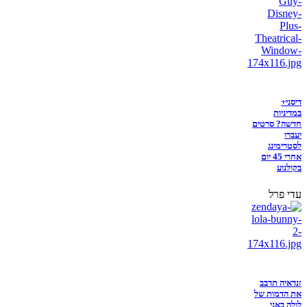
דיסני+
במדיניות
חדשה? סרטים
יעברו
לסטרימינג
אחרי 45 יום
בקולנוע
עדי פרל
זנדאיה תדבב
את הדמות של
לולה באני