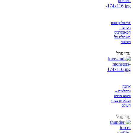
מורטל קומבט
הסרט –
הפאנסרביס
משתלט על
הסיפור
עדי פרל
אהבה
ומפלצות –
ביצוע מרגש
ומלא חן בסוף
העולם
עדי פרל