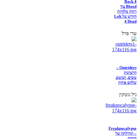
Back 4
Blood עוד
רחוק מלהיות
היורש של Left
4 Dead
עדי פרל
Outriders –
הרעיונות
טובים, הביצוע
שלהם פחות
גיל גוטקין
Freakpocalypse
– תחילתה של
ידידות