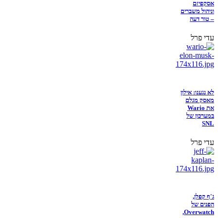
אסקפיזם
וניהול משברים
– טור דעה
עדי פרל
לא נגענו: אילון
מאסק מגלם
את Wario
במערכון של
SNL
עדי פרל
ג'ף קפלן,
הפנים של
Overwatch,