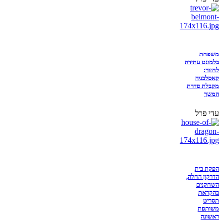
משפחת
בלמונט עתידה
לחזור:
קאסלבניה
מקבלת סדרת
המשך
עדי פרל
הפקת בית
הדרקון החלה,
השחקנים
בהקראת
תסריט
משותפת
ראשונה