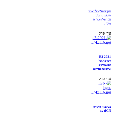
אקטיוויז'ן-בליזארד
חוטפת תביעת
ענק על הטרדה
מינית
עדי פרל
E3 2021 –
רשימת כל
המשחקים
שיופיעו באירוע
עדי פרל
בעקבות תקרית
IGN: על