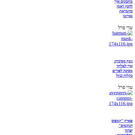
מתכונים איך
להכין ראמן
בהשראת
נארוטו
עדי פרל
נשף מסיכות:
איך לאלתר
מסיכה לפורים
בקלות ובזול
עדי פרל
פארק "קמפוס
הנוקמים"
יפתח