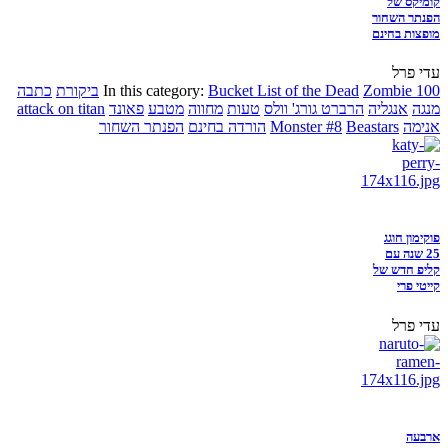
קומיקס של
הפנתר השחור
מופצות בחינם
עדי פרל
Zombie 100
Bucket List of the Dead
In this category:
ביקורת
כתבה
מנגה
אנגליה
הרברט גורג' וולס
טעות
מחווה
מטבע
פאונד
attack on titan
אנימה
Beastars
Monster #8
הורדה בחינם
הפנתר השחור
פוקימון חוגג
25 שנה עם
קליפ חדש של
קייטי פרי
עדי פרל
ארבעה