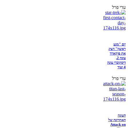
עדי פרל
יום "מגע
ראשון" הציג
את פיקארד
עונה 2,
דיסקוברי עונה
4 ועוד
עדי פרל
העונה
האחרונה של
Attack on