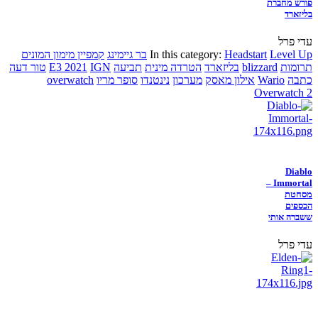
פורש מחברת
בליזארד
עדי פרל
Level Up
Headstart
In this category:
בר גיימינג
קמפיין מימון המונים
תרומות
blizzard
בליזארד
הטרדה מינית
תביעה
IGN
E3 2021
טור דעה
כתבה
Wario
אילון מאסק
מערכון
נינטנדו
סופר מריו
overwatch
Overwatch 2
Diablo
Immortal –
מסחטת
הכספים
ששברה אותי
עדי פרל