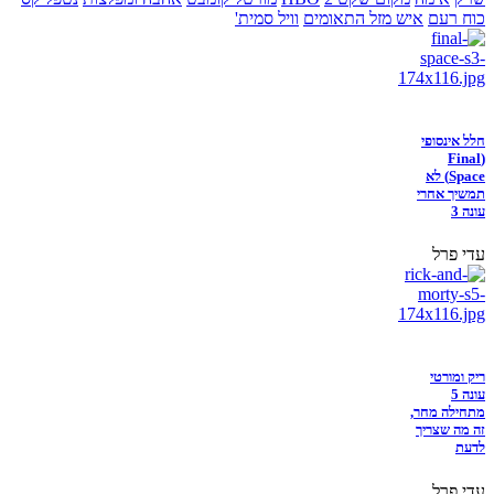
כוח רעם
איש מזל התאומים
וויל סמית'
חלל אינסופי
(Final
Space) לא
תמשיך אחרי
עונה 3
עדי פרל
ריק ומורטי
עונה 5
מתחילה מחר,
זה מה שצריך
לדעת
עדי פרל