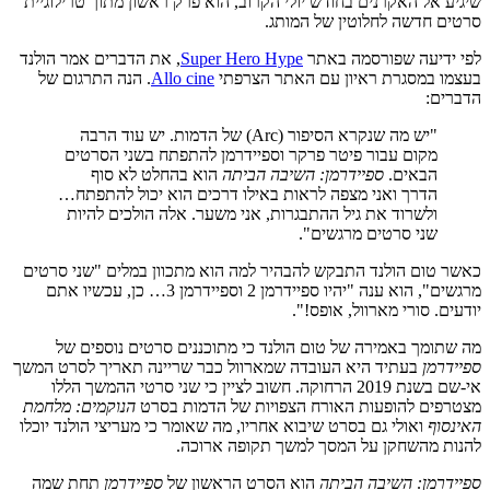
שיגיע אל האקרנים בחודש יולי הקרוב, הוא פרק ראשון מתוך טרילוגיית
סרטים חדשה לחלוטין של המותג.
לפי ידיעה שפורסמה באתר
Super Hero Hype
, את הדברים אמר הולנד
בעצמו במסגרת ראיון עם האתר הצרפתי
Allo cine
. הנה התרגום של
הדברים:
"יש מה שנקרא הסיפור (Arc) של הדמות. יש עוד הרבה
מקום עבור פיטר פרקר וספיידרמן להתפתח בשני הסרטים
הבאים.
ספיידרמן: השיבה הביתה
הוא בהחלט לא סוף
הדרך ואני מצפה לראות באילו דרכים הוא יכול להתפתח…
ולשרוד את גיל ההתבגרות, אני משער. אלה הולכים להיות
שני סרטים מרגשים".
כאשר טום הולנד התבקש להבהיר למה הוא מתכוון במלים "שני סרטים
מרגשים", הוא ענה "יהיו ספיידרמן 2 וספיידרמן 3… כן, עכשיו אתם
יודעים. סורי מארוול, אופס!".
מה שתומך באמירה של טום הולנד כי מתוכננים סרטים נוספים של
ספיידרמן
בעתיד היא העובדה שמארוול כבר שריינה תאריך לסרט המשך
אי-שם בשנת 2019 הרחוקה. חשוב לציין כי שני סרטי ההמשך הללו
מצטרפים להופעות האורח הצפויות של הדמות בסרט
הנוקמים: מלחמת
האינסוף
ואולי גם בסרט שיבוא אחריו, מה שאומר כי מעריצי הולנד יוכלו
להנות מהשחקן על המסך למשך תקופה ארוכה.
ספיידרמן: השיבה הביתה
הוא הסרט הראשון של
ספיידרמן
תחת שמה