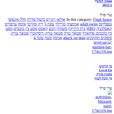
Titan תמשיך
ב-2022
עדי פרל
Final Space
In this category:
אולאן רוג'רס
ביטול סדרה
חלל אינסופי
נטפליקס
adult swim
אנימציה
טריילר
עונה 5
ריק ומורטי
אימה
ערפדים
קאסלבניה
HBO
בית הדרקון
משחקי הכס
קאסט
מסע בין כוכבים
מסע
בין כוכבים: פיקארד
סטאר טרק
סטאר טרק: דיסקוברי
סטאר טרק:
סיפונים תחתונים
attack on titan
אנימה
מנגה
עונה 4
בר הגיימינג
Level Up
בסכנת סגירה,
כך תוכלו לעזור
עדי פרל