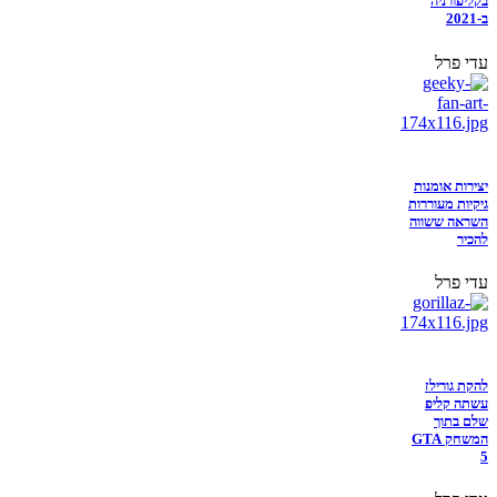
בקליפורניה
ב-2021
עדי פרל
יצירות אומנות
גיקיות מעוררות
השראה ששווה
להכיר
עדי פרל
להקת גורילז
עשתה קליפ
שלם בתוך
המשחק GTA
5