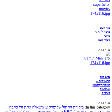
כוח רעם –
בושה לז'אנר
סרטי
גיבורי-העל
עדי פרל
איש מזל
התאומים –
הניסוי הקולנועי
שמכאיב
בעיניים
עדי פרל
In this category:
ביקורת
החתול של שרק 2: משאלה אחת ודי
כתבה
שרק
אימה
מקום שקט 2
HBO
מורטל קומבט
אהבה ומפלצות
נטפליקס