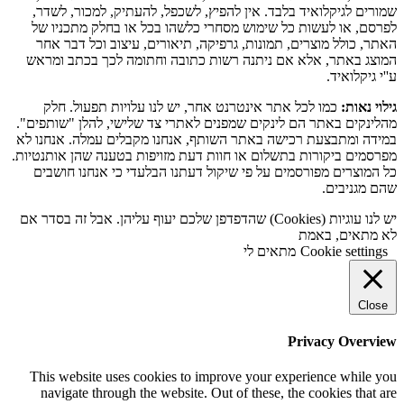
שמורים לגיקלואיד בלבד. אין להפיץ, לשכפל, להעתיק, למכור, לשדר,
לפרסם, או לעשות כל שימוש מסחרי כלשהו בכל או בחלק מתכניו של
האתר, כולל מוצרים, תמונות, גרפיקה, תיאורים, עיצוב וכל דבר אחר
המוצג באתר, אלא אם ניתנה רשות כתובה וחתומה לכך בכתב ומראש
ע''י גיקלואיד.
גילוי נאות:
כמו לכל אתר אינטרנט אחר, יש לנו עלויות תפעול. חלק
מהלינקים באתר הם לינקים שמפנים לאתרי צד שלישי, להלן "שותפים".
במידה ומתבצעת רכישה באתר השותף, אנחנו מקבלים עמלה. אנחנו לא
מפרסמים ביקורות בתשלום או חוות דעת מזויפות בטענה שהן אותנטיות.
כל המוצרים מפורסמים על פי שיקול דעתנו הבלעדי כי אנחנו חושבים
שהם מגניבים.
יש לנו עוגיות (Cookies) שהדפדפן שלכם יעוף עליהן. אבל זה בסדר אם
לא מתאים, באמת
Cookie settings
מתאים לי
Close
Privacy Overview
This website uses cookies to improve your experience while you
navigate through the website. Out of these, the cookies that are