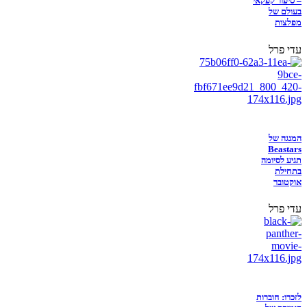
– סיפור קפקאי
בעולם של
מפלצות
עדי פרל
המנגה של
Beastars
תגיע לסיומה
בתחילת
אוקטובר
עדי פרל
לזכרו: חוברות