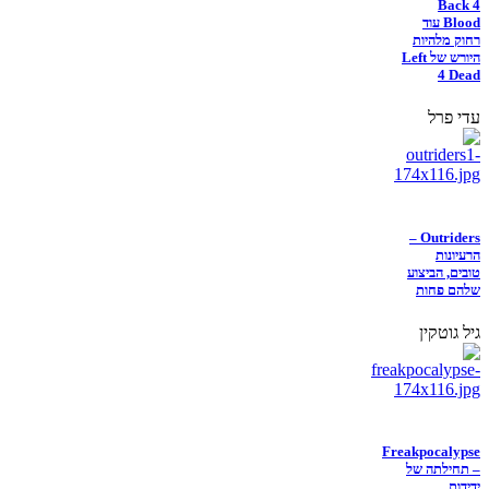
Back 4
Blood עוד
רחוק מלהיות
היורש של Left
4 Dead
עדי פרל
Outriders –
הרעיונות
טובים, הביצוע
שלהם פחות
גיל גוטקין
Freakpocalypse
– תחילתה של
ידידות