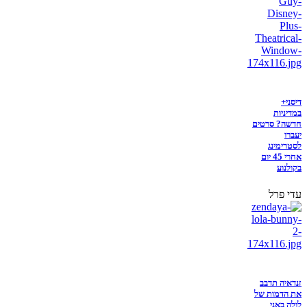
דיסני+
במדיניות
חדשה? סרטים
יעברו
לסטרימינג
אחרי 45 יום
בקולנוע
עדי פרל
זנדאיה תדבב
את הדמות של
לולה באני