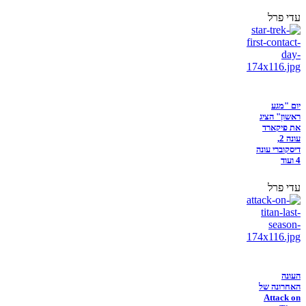
עדי פרל
יום "מגע
ראשון" הציג
את פיקארד
עונה 2,
דיסקוברי עונה
4 ועוד
עדי פרל
העונה
האחרונה של
Attack on