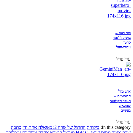
כוח רעם –
בושה לז'אנר
סרטי
גיבורי-העל
עדי פרל
איש מזל
התאומים –
הניסוי הקולנועי
שמכאיב
בעיניים
עדי פרל
In this category:
ביקורת
החתול של שרק 2: משאלה אחת ודי
כתבה
שרק
אימה
מקום שקט 2
HBO
מורטל קומבט
אהבה ומפלצות
נטפליקס