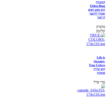
המשחק
Elden Ring
הוא מסע קסום
ואכזרי לחובבי
הז'אנר
מושיק
קלינמן
Life is
Strange:
True Colors
הוא יצירת
אומנות
עדי פרל