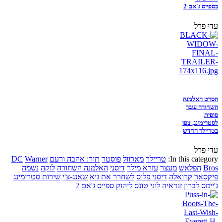
בספייס ג'אם 2
עדי פרל
הסרט האלמנה
השחורה עובר
סופית
לסטרימינג, צפו
בטריילר החדש
עדי פרל
In this category:
טריילר
מארוול
פוסטר
תור: אהבה ורעם
Warner
DC
Bros
הפלאש
מעצר
עזרא מילר
דיסני
האלמנה השחורה
לוקה
נשמה
פיקסאר
קרואלה
דיסני פלוס
לשחרר את גיא
שאנג-צ'י
שירות סטרימינג
ג'יימס לברון
זנדאיה
לוני טונס
ליהוק
ספייס ג'אם 2