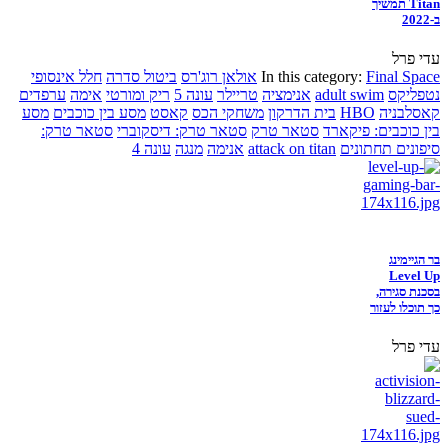
Titan תמשיך
ב-2022
עדי פרל
Final Space
In this category:
אולאן רוג'רס
ביטול סדרה
חלל אינסופי
נטפליקס
adult swim
אנימציה
טריילר
עונה 5
ריק ומורטי
אימה
ערפדים
קאסלבניה
HBO
בית הדרקון
משחקי הכס
קאסט
מסע בין כוכבים
מסע
בין כוכבים: פיקארד
סטאר טרק
סטאר טרק: דיסקוברי
סטאר טרק:
סיפונים תחתונים
attack on titan
אנימה
מנגה
עונה 4
בר הגיימינג
Level Up
בסכנת סגירה,
כך תוכלו לעזור
עדי פרל