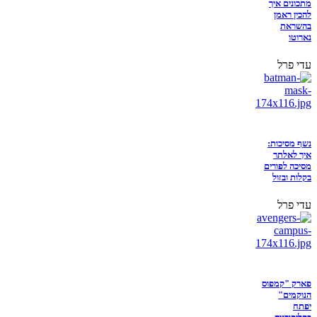
מתכונים איך
להכין ראמן
בהשראת
נארוטו
עדי פרל
נשף מסיכות:
איך לאלתר
מסיכה לפורים
בקלות ובזול
עדי פרל
פארק "קמפוס
הנוקמים"
יפתח