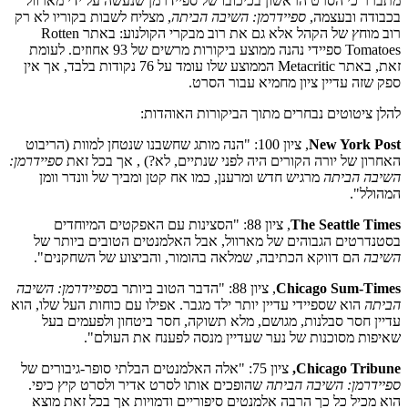
מתברר כי הסרט הראשון בכיכובו של ספיידרמן שנעשה על ידי מארוול
בכבודה ובעצמה,
ספיידרמן: השיבה הביתה
, מצליח לשבות בקוריו לא רק
רוב מוחץ של הקהל אלא גם את רוב מבקרי הקולנוע: באתר Rotten
Tomatoes ספיידי נהנה ממוצע ביקורות מרשים של 93 אחוזים. לעומת
זאת, באתר Metacritic הממוצע שלו עומד על 76 נקודות בלבד, אך אין
ספק שזה עדיין ציון מחמיא עבור הסרט.
להלן ציטוטים נבחרים מתוך הביקורות האוהדות:
New York Post
, ציון 100: "הנה מותג שחשבנו שנטחן למוות (הריבוט
האחרון של יורה הקורים היה לפני שנתיים, לא?) , אך בכל זאת
ספיידרמן:
השיבה הביתה
מרגיש חדש ומרענן, כמו אח קטן ומביך של וונדר וומן
המהולל".
The Seattle Times
, ציון 88: "הסצינות עם האפקטים המיוחדים
בסטנדרטים הגבוהים של מארוול, אבל האלמנטים הטובים ביותר של
השיבה
הם דווקא הכתיבה, שמלאה בהומור, והביצוע של השחקנים".
Chicago Sum-Times
, ציון 88: "הדבר הטוב ביותר ב
ספיידרמן: השיבה
הביתה
הוא שספיידי עדיין יותר ילד מגבר. אפילו עם כוחות העל שלו, הוא
עדיין חסר סבלנות, מגושם, מלא תשוקה, חסר ביטחון ולפעמים בעל
שאיפות מסוכנות של נער שעדיין מנסה לפענח את העולם".
Chicago Tribune,
ציון 75: "אלה האלמנטים הבלתי סופר-גיבורים של
ספיידרמן: השיבה הביתה
שהופכים אותו לסרט אדיר ולסרט קיץ כיפי.
הוא מכיל כל כך הרבה אלמנטים סיפוריים ודמויות אך בכל זאת מוצא