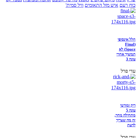
כוח רעם
איש מזל התאומים
וויל סמית'
חלל אינסופי
(Final
Space) לא
תמשיך אחרי
עונה 3
עדי פרל
ריק ומורטי
עונה 5
מתחילה מחר,
זה מה שצריך
לדעת
עדי פרל