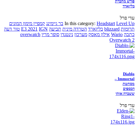
פורש מחברת
בליזארד
עדי פרל
Level Up
Headstart
In this category:
בר גיימינג
קמפיין מימון המונים
תרומות
blizzard
בליזארד
הטרדה מינית
תביעה
IGN
E3 2021
טור דעה
כתבה
Wario
אילון מאסק
מערכון
נינטנדו
סופר מריו
overwatch
Overwatch 2
Diablo
Immortal –
מסחטת
הכספים
ששברה אותי
עדי פרל