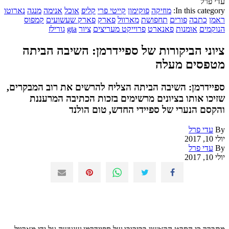
עדי פרל
In this category:
מוזיקה
פוקימון
קייטי פרי
קליפ
אוכל
אנימה
מנגה
נארוטו
ראמן
כתבה
פורים
תחפושת
מארוול
פארק
פארק שעשועים
קמפוס
הנוקמים
אומנות
פאנארט
פרוייקט מעריצים
ציור
gta
גורילז
ציוני הביקורות של ספיידרמן: השיבה הביתה
מטפסים מעלה
ספיידרמן: השיבה הביתה הצליח להרשים את רוב המבקרים,
שזיכו אותו בציונים מרשימים בזכות הכתיבה המרעננת
והקסם הנערי של ספיידי החדש, טום הולנד
By
עדי פרל
יולי 10, 2017
By
עדי פרל
יולי 10, 2017