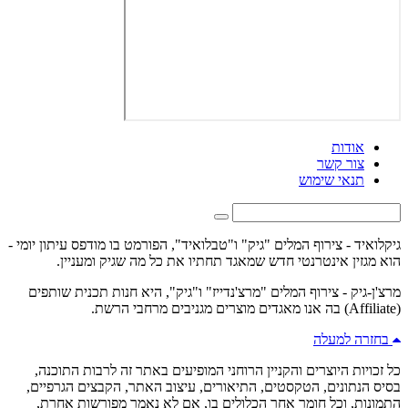
אודות
צור קשר
תנאי שימוש
גיקלואיד - צירוף המלים "גיק" ו"טבלואיד", הפורמט בו מודפס עיתון יומי -
הוא מגזין אינטרנטי חדש שמאגד תחתיו את כל מה שגיק ומעניין.
מרצ'ן-גיק - צירוף המלים "מרצ'נדייז" ו"גיק", היא חנות תכנית שותפים
(Affiliate) בה אנו מאגדים מוצרים מגניבים מרחבי הרשת.
בחזרה למעלה
כל זכויות היוצרים והקניין הרוחני המופיעים באתר זה לרבות התוכנה,
בסיס הנתונים, הטקסטים, התיאורים, עיצוב האתר, הקבצים הגרפיים,
התמונות, וכל חומר אחר הכלולים בו, אם לא נאמר מפורשות אחרת,