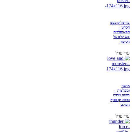
מורטל קומבט
הסרט –
הפאנסרביס
משתלט על
הסיפור
עדי פרל
אהבה
ומפלצות –
ביצוע מרגש
ומלא חן בסוף
העולם
עדי פרל