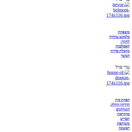
משפחת
בלמונט עתידה
לחזור:
קאסלבניה
מקבלת סדרת
המשך
עדי פרל
הפקת בית
הדרקון החלה,
השחקנים
בהקראת
תסריט
משותפת
ראשונה