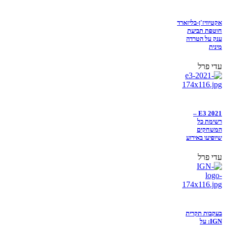
אקטיוויז'ן-בליזארד
חוטפת תביעת
ענק על הטרדה
מינית
עדי פרל
E3 2021 –
רשימת כל
המשחקים
שיופיעו באירוע
עדי פרל
בעקבות תקרית
IGN: על