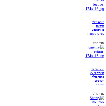
עזרא מילר
מושעה
מ"הפלאש"
בעקבות מעצרו
עדי פרל
בתי הקולנוע
חוזרים ב-27
במאי, אלה
הסרטים
שיוקרנו
עדי פרל