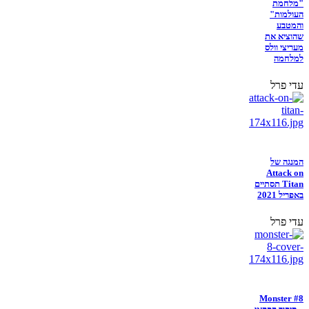
"מלחמת
העולמות"
והמטבע
שהוציא את
מעריצי וולס
למלחמה
עדי פרל
המנגה של
Attack on
Titan תסתיים
באפריל 2021
עדי פרל
Monster #8