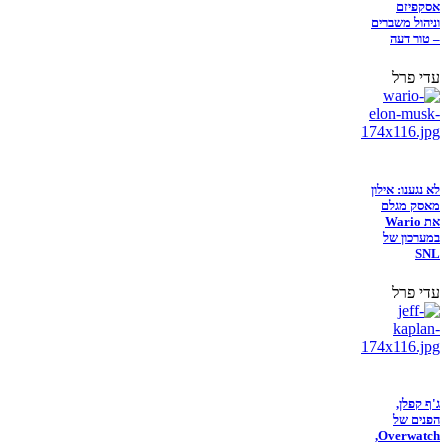
אסקפיזם
וניהול משברים
– טור דעה
עדי פרל
לא נגענו: אילון
מאסק מגלם
את Wario
במערכון של
SNL
עדי פרל
ג'ף קפלן,
הפנים של
Overwatch,