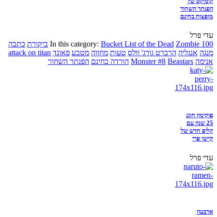
קומיקס של
הפנתר השחור
מופצות בחינם
עדי פרל
Zombie 100
Bucket List of the Dead
In this category:
ביקורת
כתבה
מנגה
אנגליה
הרברט גורג' וולס
טעות
מחווה
מטבע
פאונד
attack on titan
אנימה
Beastars
Monster #8
הורדה בחינם
הפנתר השחור
פוקימון חוגג
25 שנה עם
קליפ חדש של
קייטי פרי
עדי פרל
ארבעה