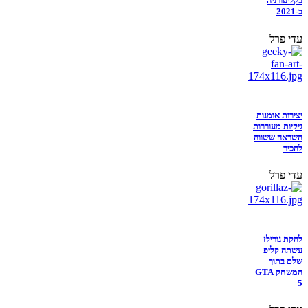
בקליפורניה
ב-2021
עדי פרל
יצירות אומנות
גיקיות מעוררות
השראה ששווה
להכיר
עדי פרל
להקת גורילז
עשתה קליפ
שלם בתוך
המשחק GTA
5