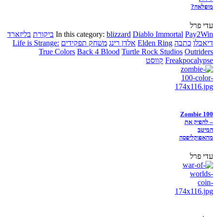
מופלאה?
עדי פרל
Pay2Win
Diablo Immortal
blizzard
In this category:
ביקורת
בליזארד
דיאבלו
כתבה
Elden Ring
אלדן רינג
משחק תפקידים
Life is Strange:
True Colors
Back 4 Blood
Turtle Rock Studios
Outriders
Freakpocalypse
קווסט
Zombie 100
– להפיק את
המיטב
מהאפוקליפסה
עדי פרל