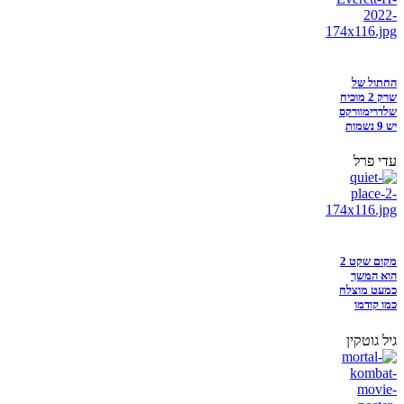
החתול של
שרק 2 מוכיח
שלדרימוורקס
יש 9 נשמות
עדי פרל
מקום שקט 2
הוא המשך
כמעט מוצלח
כמו קודמו
גיל גוטקין