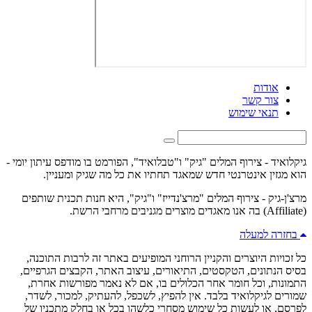
אודות
צור קשר
תנאי שימוש
גיקלואיד - צירוף המלים "גיק" ו"טבלואיד", הפורמט בו מודפס עיתון יומי -
הוא מגזין אינטרנטי חדש שמאגד תחתיו את כל מה שגיק ומעניין.
מרצ'ן-גיק - צירוף המלים "מרצ'נדייז" ו"גיק", היא חנות תכנית שותפים
(Affiliate) בה אנו מאגדים מוצרים מגניבים מרחבי הרשת.
בחזרה למעלה
כל זכויות היוצרים והקניין הרוחני המופיעים באתר זה לרבות התוכנה,
בסיס הנתונים, הטקסטים, התיאורים, עיצוב האתר, הקבצים הגרפיים,
התמונות, וכל חומר אחר הכלולים בו, אם לא נאמר מפורשות אחרת,
שמורים לגיקלואיד בלבד. אין להפיץ, לשכפל, להעתיק, למכור, לשדר,
לפרסם, או לעשות כל שימוש מסחרי כלשהו בכל או בחלק מתכניו של