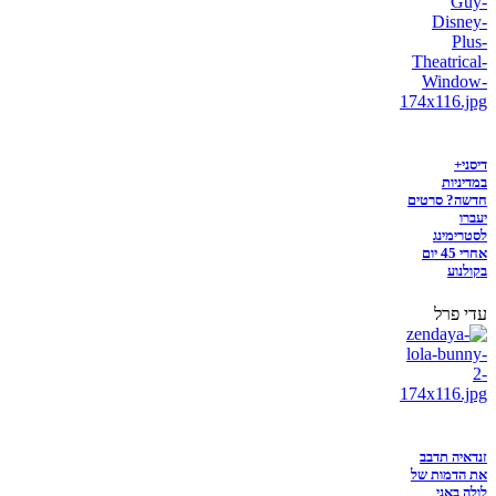
דיסני+
במדיניות
חדשה? סרטים
יעברו
לסטרימינג
אחרי 45 יום
בקולנוע
עדי פרל
זנדאיה תדבב
את הדמות של
לולה באני