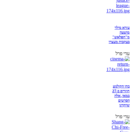
עזרא מילר
מושעה
מ"הפלאש"
בעקבות מעצרו
עדי פרל
בתי הקולנוע
חוזרים ב-27
במאי, אלה
הסרטים
שיוקרנו
עדי פרל