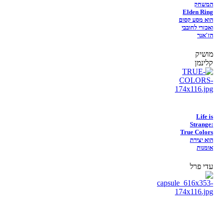
המשחק
Elden Ring
הוא מסע קסום
ואכזרי לחובבי
הז'אנר
מושיק
קלינמן
Life is
Strange:
True Colors
הוא יצירת
אומנות
עדי פרל