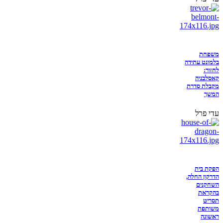
משפחת
בלמונט עתידה
לחזור:
קאסלבניה
מקבלת סדרת
המשך
עדי פרל
הפקת בית
הדרקון החלה,
השחקנים
בהקראת
תסריט
משותפת
ראשונה