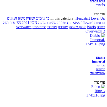
פורש מחברת
בליזארד
עדי פרל
Level Up
Headstart
In this category:
בר גיימינג
קמפיין מימון המונים
תרומות
blizzard
בליזארד
הטרדה מינית
תביעה
IGN
E3 2021
טור דעה
כתבה
Wario
אילון מאסק
מערכון
נינטנדו
סופר מריו
overwatch
Overwatch 2
Diablo
Immortal –
מסחטת
הכספים
ששברה אותי
עדי פרל