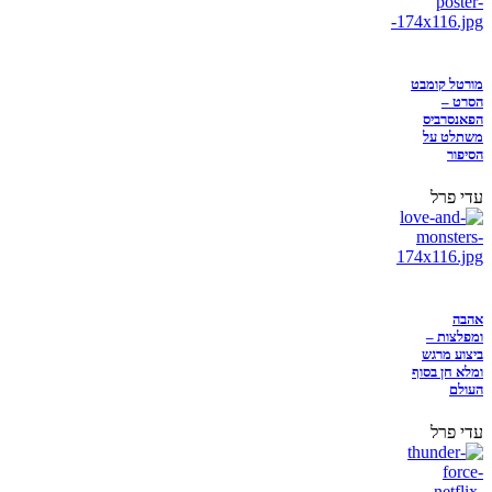
מורטל קומבט
הסרט –
הפאנסרביס
משתלט על
הסיפור
עדי פרל
אהבה
ומפלצות –
ביצוע מרגש
ומלא חן בסוף
העולם
עדי פרל