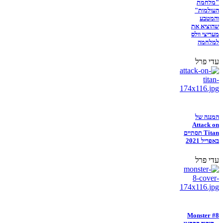
"מלחמת
העולמות"
והמטבע
שהוציא את
מעריצי וולס
למלחמה
עדי פרל
המנגה של
Attack on
Titan תסתיים
באפריל 2021
עדי פרל
Monster #8