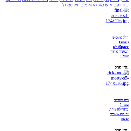
כוח רעם
איש מזל התאומים
וויל סמית'
חלל אינסופי
(Final
Space) לא
תמשיך אחרי
עונה 3
עדי פרל
ריק ומורטי
עונה 5
מתחילה מחר,
זה מה שצריך
לדעת
עדי פרל