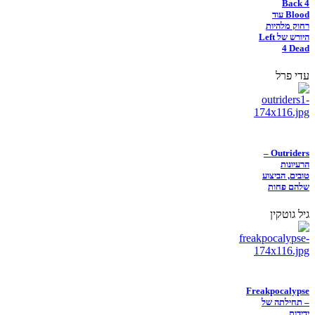
Back 4
Blood עוד
רחוק מלהיות
היורש של Left
4 Dead
עדי פרל
Outriders –
הרעיונות
טובים, הביצוע
שלהם פחות
גיל גוטקין
Freakpocalypse
– תחילתה של
ידידות