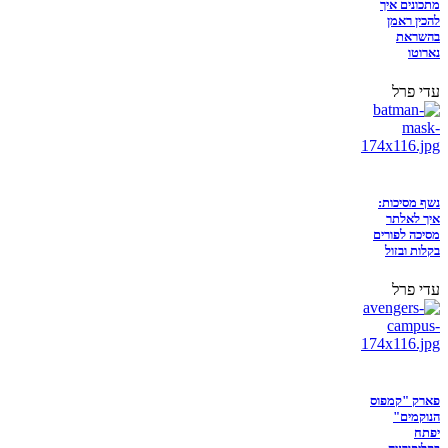
מתכונים איך
להכין ראמן
בהשראת
נארוטו
עדי פרל
נשף מסיכות:
איך לאלתר
מסיכה לפורים
בקלות ובזול
עדי פרל
פארק "קמפוס
הנוקמים"
יפתח