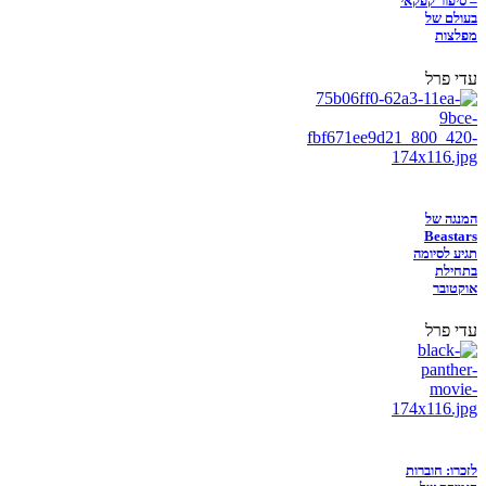
– סיפור קפקאי
בעולם של
מפלצות
עדי פרל
המנגה של
Beastars
תגיע לסיומה
בתחילת
אוקטובר
עדי פרל
לזכרו: חוברות