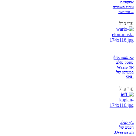
אסקפיזם
וניהול משברים
– טור דעה
עדי פרל
לא נגענו: אילון
מאסק מגלם
את Wario
במערכון של
SNL
עדי פרל
ג'ף קפלן,
הפנים של
Overwatch,