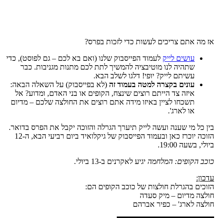
אז מה אתם צריכים לעשות כדי לזכות בפרס?
עושים לייק
לעמוד הפייסבוק שלנו (ואם בא לכם – גם לפוסט), כדי
שתהיה לנו מוטיבציה להמשיך לתת לכם מתנות מגניבות. כבר
עשיתם לייק? יופי! דלגו לשלב הבא.
עונים בקצרה למטה בעמוד זה
(לא בפייסבוק) על השאלה הבאה:
איזה צד הייתם רוצים שינצח, הקופים או בני האדם, ומדוע? אל
תשכחו לציין באיזו מידה אתם רוצים את החולצה שלכם – מדיום
או לארג'.
בין כל מי שענה ועשה לייק תיערך הגרלה והזוכה יקבל את הפרס בדואר.
הזוכה יוכרז כאן ובעמוד הפייסבוק של גיקלואיד ביום רביעי הבא, ה-12
ביולי, בשעה 19:00.
כוכב הקופים: המלחמה
יגיע לאקרנים ב-13 ביולי.
עדכון:
הזוכים בהגרלת חולצות של כוכב הקופים הם:
חולצה מדיום – מיק סעדה
חולצה לארג' – כפיר אברהם