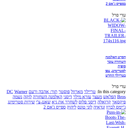
בספייס ג'אם 2
עדי פרל
הסרט האלמנה
השחורה עובר
סופית
לסטרימינג, צפו
בטריילר החדש
עדי פרל
In this category:
טריילר
מארוול
פוסטר
תור: אהבה ורעם
Warner
DC
Bros
הפלאש
מעצר
עזרא מילר
דיסני
האלמנה השחורה
לוקה
נשמה
פיקסאר
קרואלה
דיסני פלוס
לשחרר את גיא
שאנג-צ'י
שירות סטרימינג
ג'יימס לברון
זנדאיה
לוני טונס
ליהוק
ספייס ג'אם 2