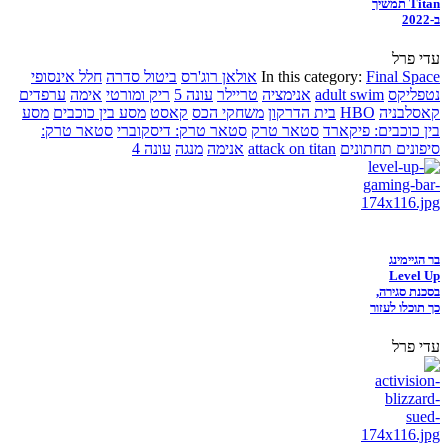
Titan תמשיך
ב-2022
עדי פרל
Final Space
In this category:
אולאן רוג'רס
ביטול סדרה
חלל אינסופי
נטפליקס
adult swim
אנימציה
טריילר
עונה 5
ריק ומורטי
אימה
ערפדים
קאסלבניה
HBO
בית הדרקון
משחקי הכס
קאסט
מסע בין כוכבים
מסע
בין כוכבים: פיקארד
סטאר טרק
סטאר טרק: דיסקוברי
סטאר טרק:
סיפונים תחתונים
attack on titan
אנימה
מנגה
עונה 4
בר הגיימינג
Level Up
בסכנת סגירה,
כך תוכלו לעזור
עדי פרל