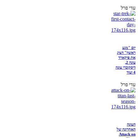
עדי פרל
יום "מגע
ראשון" הציג
את פיקארד
עונה 2,
דיסקוברי עונה
4 ועוד
עדי פרל
העונה
האחרונה של
Attack on