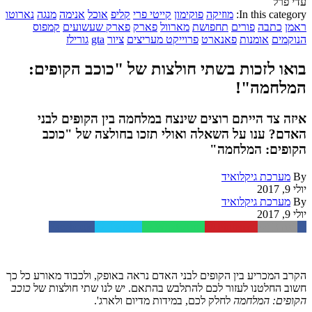
עדי פרל
In this category:
מוזיקה
פוקימון
קייטי פרי
קליפ
אוכל
אנימה
מנגה
נארוטו
ראמן
כתבה
פורים
תחפושת
מארוול
פארק
פארק שעשועים
קמפוס
הנוקמים
אומנות
פאנארט
פרוייקט מעריצים
ציור
gta
גורילז
בואו לזכות בשתי חולצות של "כוכב הקופים:
המלחמה"!
איזה צד הייתם רוצים שינצח במלחמה בין הקופים לבני
האדם? ענו על השאלה ואולי תזכו בחולצה של "כוכב
הקופים: המלחמה"
By
מערכת גיקלואיד
יולי 9, 2017
By
מערכת גיקלואיד
יולי 9, 2017
Facebook
Twitter
WhatsApp
Pinterest
Email
הקרב המכריע בין הקופים לבני האדם נראה באופק, ולכבוד מאורע כל כך
חשוב החלטנו לעזור לכם להתלבש בהתאם. יש לנו שתי חולצות של
כוכב
הקופים: המלחמה
לחלק לכם, במידות מדיום ולארג'.