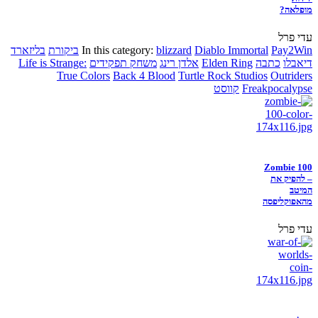
מופלאה?
עדי פרל
Pay2Win
Diablo Immortal
blizzard
In this category:
ביקורת
בליזארד
דיאבלו
כתבה
Elden Ring
אלדן רינג
משחק תפקידים
Life is Strange:
True Colors
Back 4 Blood
Turtle Rock Studios
Outriders
Freakpocalypse
קווסט
Zombie 100
– להפיק את
המיטב
מהאפוקליפסה
עדי פרל