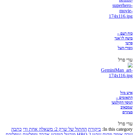
כוח רעם –
בושה לז'אנר
סרטי
גיבורי-העל
עדי פרל
איש מזל
התאומים –
הניסוי הקולנועי
שמכאיב
בעיניים
עדי פרל
In this category:
ביקורת
החתול של שרק 2: משאלה אחת ודי
כתבה
שרק
אימה
מקום שקט 2
HBO
מורטל קומבט
אהבה ומפלצות
נטפליקס