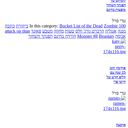
קומיקס של
הפנתר השחור
מופצות בחינם
עדי פרל
Zombie 100
Bucket List of the Dead
In this category:
ביקורת
כתבה
מנגה
אנגליה
הרברט גורג' וולס
טעות
מחווה
מטבע
פאונד
attack on titan
אנימה
Beastars
Monster #8
הורדה בחינם
הפנתר השחור
פוקימון חוגג
25 שנה עם
קליפ חדש של
קייטי פרי
עדי פרל
ארבעה