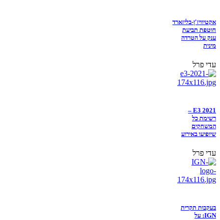
אקטיוויז'ן-בליזארד
חוטפת תביעת
ענק על הטרדה
מינית
עדי פרל
E3 2021 –
רשימת כל
המשחקים
שיופיעו באירוע
עדי פרל
בעקבות תקרית
IGN: על