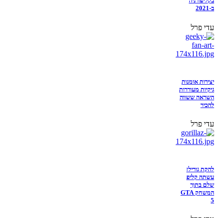
בקליפורניה
ב-2021
עדי פרל
יצירות אומנות
גיקיות מעוררות
השראה ששווה
להכיר
עדי פרל
להקת גורילז
עשתה קליפ
שלם בתוך
המשחק GTA
5