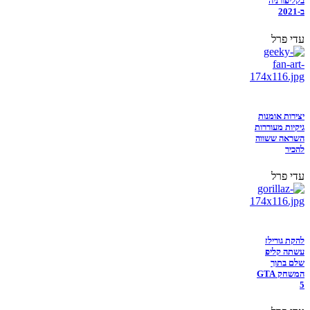
בקליפורניה
ב-2021
עדי פרל
יצירות אומנות
גיקיות מעוררות
השראה ששווה
להכיר
עדי פרל
להקת גורילז
עשתה קליפ
שלם בתוך
המשחק GTA
5