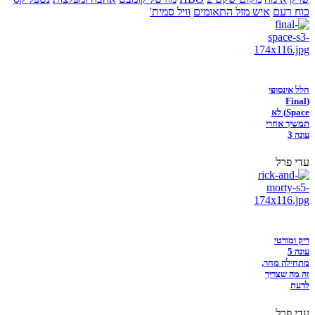
כוח רעם
איש מזל התאומים
וויל סמית'
חלל אינסופי
(Final
Space) לא
תמשיך אחרי
עונה 3
עדי פרל
ריק ומורטי
עונה 5
מתחילה מחר,
זה מה שצריך
לדעת
עדי פרל