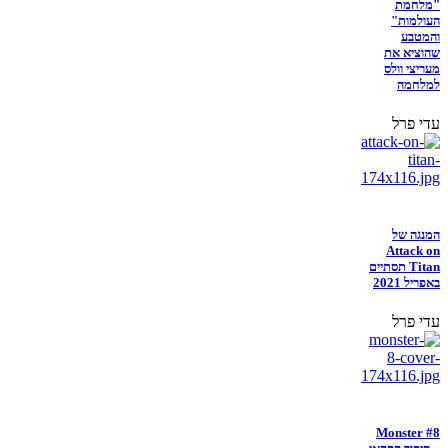
"מלחמת
העולמות"
והמטבע
שהוציא את
מעריצי וולס
למלחמה
עדי פרל
המנגה של
Attack on
Titan תסתיים
באפריל 2021
עדי פרל
Monster #8