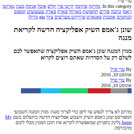
עדי פרל
In this category:
מוזיקה
פוקימון
קייטי פרי
קליפ
אוכל
אנימה
מנגה
נארוטו
ראמן
כתבה
פורים
תחפושת
מארוול
פארק
פארק שעשועים
קמפוס
הנוקמים
אומנות
פאנארט
פרוייקט מעריצים
ציור
gta
גורילז
שונן ג'אמפ השיק אפליקציה חדשה לקריאת
מנגה
מגזין המנגה שונן ג'אמפ השיק אפליקציה שתאפשר לכם
לשלם רק על הסדרות שאתם רוצים לקרוא
By
עדי פרל
אוגוסט 10, 2016
By
עדי פרל
אוגוסט 10, 2016
Facebook
Twitter
WhatsApp
Pinterest
Email
מהיום לא צריך לנסוע עד ליפן כדי לצרוך מנגה: מגזין המנגה השבועי
המפורסם
שונן ג'אמפ
השיק השבוע אפליקציה חדשה בתשלום בשם
My
Jump
(לינק ביפנית) שמאפשרת לקרוא את תוכן המגזין מבלי לקום
מהכורסה.