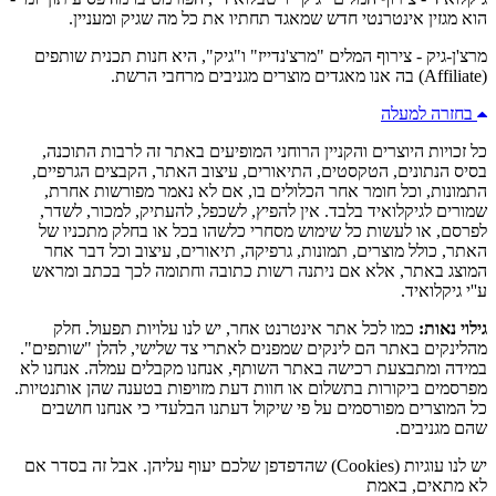
הוא מגזין אינטרנטי חדש שמאגד תחתיו את כל מה שגיק ומעניין.
מרצ'ן-גיק - צירוף המלים "מרצ'נדייז" ו"גיק", היא חנות תכנית שותפים
(Affiliate) בה אנו מאגדים מוצרים מגניבים מרחבי הרשת.
בחזרה למעלה
כל זכויות היוצרים והקניין הרוחני המופיעים באתר זה לרבות התוכנה,
בסיס הנתונים, הטקסטים, התיאורים, עיצוב האתר, הקבצים הגרפיים,
התמונות, וכל חומר אחר הכלולים בו, אם לא נאמר מפורשות אחרת,
שמורים לגיקלואיד בלבד. אין להפיץ, לשכפל, להעתיק, למכור, לשדר,
לפרסם, או לעשות כל שימוש מסחרי כלשהו בכל או בחלק מתכניו של
האתר, כולל מוצרים, תמונות, גרפיקה, תיאורים, עיצוב וכל דבר אחר
המוצג באתר, אלא אם ניתנה רשות כתובה וחתומה לכך בכתב ומראש
ע''י גיקלואיד.
גילוי נאות:
כמו לכל אתר אינטרנט אחר, יש לנו עלויות תפעול. חלק
מהלינקים באתר הם לינקים שמפנים לאתרי צד שלישי, להלן "שותפים".
במידה ומתבצעת רכישה באתר השותף, אנחנו מקבלים עמלה. אנחנו לא
מפרסמים ביקורות בתשלום או חוות דעת מזויפות בטענה שהן אותנטיות.
כל המוצרים מפורסמים על פי שיקול דעתנו הבלעדי כי אנחנו חושבים
שהם מגניבים.
יש לנו עוגיות (Cookies) שהדפדפן שלכם יעוף עליהן. אבל זה בסדר אם
לא מתאים, באמת