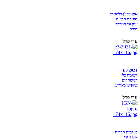
אקטיוויז'ן-בליזארד
חוטפת תביעת
ענק על הטרדה
מינית
עדי פרל
E3 2021 –
רשימת כל
המשחקים
שיופיעו באירוע
עדי פרל
בעקבות תקרית
IGN: על