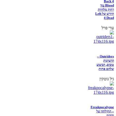
Back 4
Blood עוד
רחוק מלהיות
היורש של Left
4 Dead
עדי פרל
Outriders –
הרעיונות
טובים, הביצוע
שלהם פחות
גיל גוטקין
Freakpocalypse
– תחילתה של
ידידות