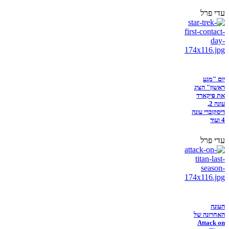
עדי פרל
יום "מגע
ראשון" הציג
את פיקארד
עונה 2,
דיסקוברי עונה
4 ועוד
עדי פרל
העונה
האחרונה של
Attack on