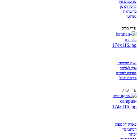
מתכונים איך
להכין ראמן
בהשראת
נארוטו
עדי פרל
נשף מסיכות:
איך לאלתר
מסיכה לפורים
בקלות ובזול
עדי פרל
פארק "קמפוס
הנוקמים"
יפתח