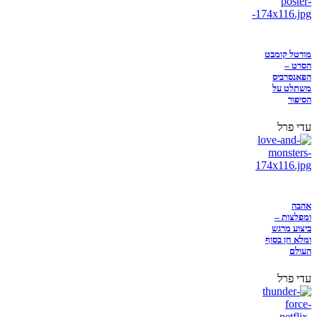
מורטל קומבט
הסרט –
הפאנסרביס
משתלט על
הסיפור
עדי פרל
אהבה
ומפלצות –
ביצוע מרגש
ומלא חן בסוף
העולם
עדי פרל