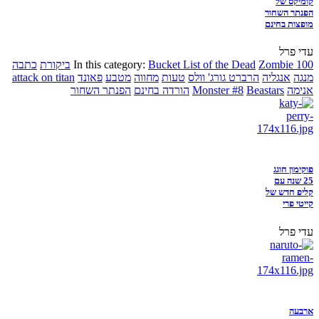
קומיקס של
הפנתר השחור
מופצות בחינם
עדי פרל
Zombie 100
Bucket List of the Dead
In this category:
ביקורת
כתבה
מנגה
אנגליה
הרברט גורג' וולס
טעות
מחווה
מטבע
פאונד
attack on titan
אנימה
Beastars
Monster #8
הורדה בחינם
הפנתר השחור
פוקימון חוגג
25 שנה עם
קליפ חדש של
קייטי פרי
עדי פרל
ארבעה