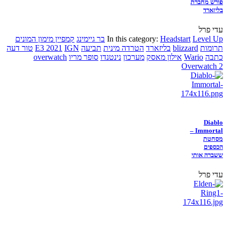
פורש מחברת
בליזארד
עדי פרל
Level Up
Headstart
In this category:
בר גיימינג
קמפיין מימון המונים
תרומות
blizzard
בליזארד
הטרדה מינית
תביעה
IGN
E3 2021
טור דעה
כתבה
Wario
אילון מאסק
מערכון
נינטנדו
סופר מריו
overwatch
Overwatch 2
Diablo
Immortal –
מסחטת
הכספים
ששברה אותי
עדי פרל