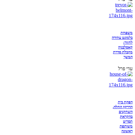
משפחת
בלמונט עתידה
לחזור:
קאסלבניה
מקבלת סדרת
המשך
עדי פרל
הפקת בית
הדרקון החלה,
השחקנים
בהקראת
תסריט
משותפת
ראשונה