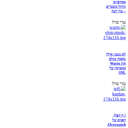
אסקפיזם
וניהול משברים
– טור דעה
עדי פרל
לא נגענו: אילון
מאסק מגלם
את Wario
במערכון של
SNL
עדי פרל
ג'ף קפלן,
הפנים של
Overwatch,