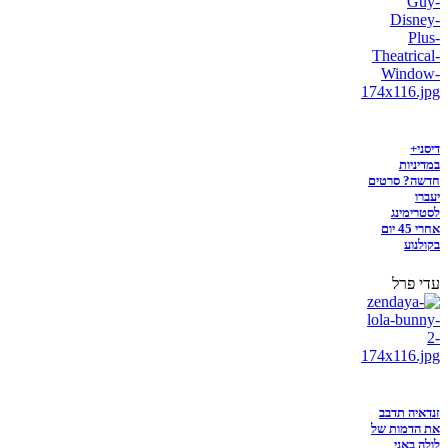
דיסני+
במדיניות
חדשה? סרטים
יעברו
לסטרימינג
אחרי 45 יום
בקולנוע
עדי פרל
זנדאיה תדבב
את הדמות של
לולה באני