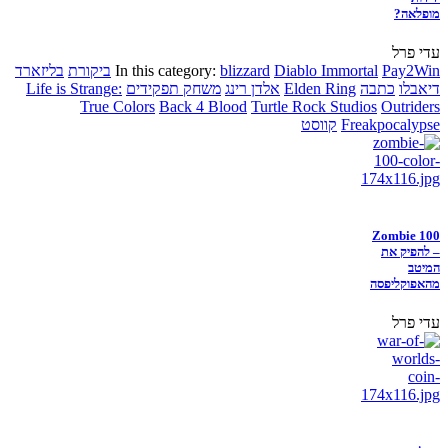
מופלאה?
עדי פרל
Pay2Win
Diablo Immortal
blizzard
In this category:
ביקורת
בליזארד
דיאבלו
כתבה
Elden Ring
אלדן רינג
משחק תפקידים
Life is Strange:
True Colors
Back 4 Blood
Turtle Rock Studios
Outriders
Freakpocalypse
קווסט
Zombie 100
– להפיק את
המיטב
מהאפוקליפסה
עדי פרל