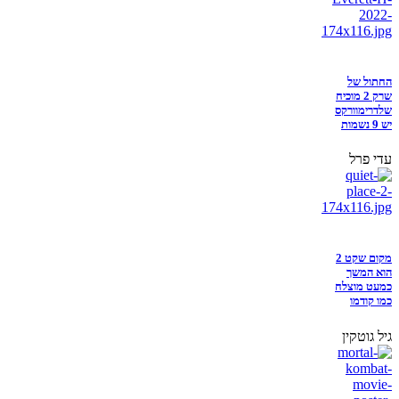
החתול של
שרק 2 מוכיח
שלדרימוורקס
יש 9 נשמות
עדי פרל
מקום שקט 2
הוא המשך
כמעט מוצלח
כמו קודמו
גיל גוטקין