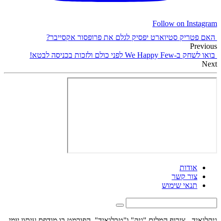
Follow on Instagram
האם פטריק סטיוארט יפסיק לגלם את פרופסור אקסייבר?
Previous
בואו לשחק ב-We Happy Few לפני כולם ולזכות בכניסה לבטא!
Next
אודות
צור קשר
תנאי שימוש
גיקלואיד - צירוף המלים "גיק" ו"טבלואיד", הפורמט בו מודפס עיתון יומי -