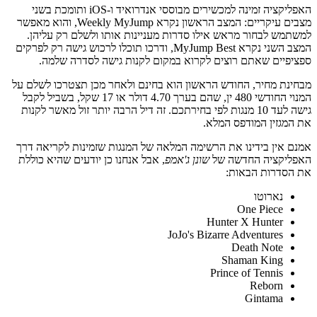
האפליקציה זמינה למכשירים מבוססי אנדרואיד ו-iOS ותומכת בשני
מצבים עיקריים: המצב הראשון נקרא Weekly MyJump, והוא מאפשר
למשתמש לבחור מראש אילו סדרות מעניינות אותו ולשלם רק עליהן.
המצב השני נקרא MyJump Best, ודרכו תוכלו לרכוש גישה רק לפרקים
ספציפיים שאתם רוצים לקרוא במקום לקנות גישה לסדרה שלמה.
מבחינת מחיר, החודש הראשון הוא בחינם ולאחר מכן תצטרכו לשלם על
המנוי החודשי 480 ין, שהם בערך 4.70 דולר או 17 שקל, בשביל לקבל
גישה לעד 10 מנגות לפי בחירתכם. זה דיל הרבה יותר זול מאשר לקנות
את המגזין המודפס המלא.
אמנם אין בידינו את הרשימה המלאה של המנגות שזמינות לקריאה דרך
האפליקציה החדשה של
שונן ג'אמפ
, אבל אנחנו כן יודעים שהיא כוללת
את הסדרות הבאות:
נארוטו
One Piece
Hunter X Hunter
JoJo's Bizarre Adventures
Death Note
Shaman King
Prince of Tennis
Reborn
Gintama