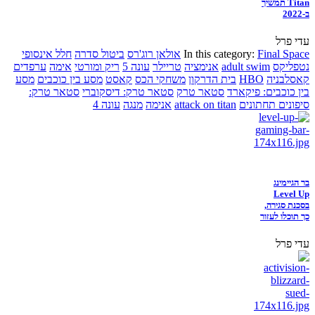
Titan תמשיך
ב-2022
עדי פרל
Final Space
In this category:
אולאן רוג'רס
ביטול סדרה
חלל אינסופי
נטפליקס
adult swim
אנימציה
טריילר
עונה 5
ריק ומורטי
אימה
ערפדים
קאסלבניה
HBO
בית הדרקון
משחקי הכס
קאסט
מסע בין כוכבים
מסע
בין כוכבים: פיקארד
סטאר טרק
סטאר טרק: דיסקוברי
סטאר טרק:
סיפונים תחתונים
attack on titan
אנימה
מנגה
עונה 4
בר הגיימינג
Level Up
בסכנת סגירה,
כך תוכלו לעזור
עדי פרל