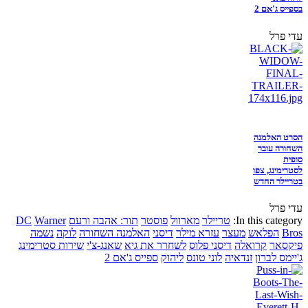
בספייס ג'אם 2
עדי פרל
הסרט האלמנה
השחורה עובר
סופית
לסטרימינג, צפו
בטריילר החדש
עדי פרל
In this category:
טריילר
מארוול
פוסטר
תור: אהבה ורעם
Warner
DC
Bros
הפלאש
מעצר
עזרא מילר
דיסני
האלמנה השחורה
לוקה
נשמה
פיקסאר
קרואלה
דיסני פלוס
לשחרר את גיא
שאנג-צ'י
שירות סטרימינג
ג'יימס לברון
זנדאיה
לוני טונס
ליהוק
ספייס ג'אם 2