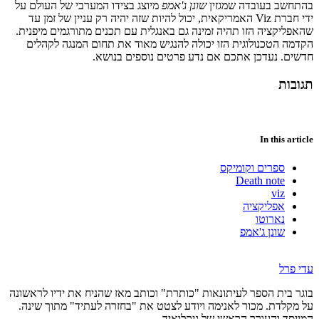
בהתחשב בעובדה שמגזין
שונן ג'אמפ
מיוצג בצידו המערבי של העולם על
ידי חברת Viz האמריקאית, יכול להיות שזה יהיה רק עניין של זמן עד
שהאפליקציה הזו תהיה זמינה גם באנגלית עם תכנים מתורגמים מיפנית.
הקדמה הטכנולוגית הזו יכולה להנגיש מאוד את תחום המנגה לקהלים
חדשים. נעדכן אתכם אם נדע פרטים נוספים בנושא.
תגובות
In this article
ספרים וקומיקס
Death note
viz
אפליקציה
נארוטו
שונן ג'אמפ
עדי פרל
בוגר בית הספר לעיתונאות "כותרת" וכותב מאז שהניח את ידיו לראשונה
על מקלדת. מכור לאנימה ויודע לצטט את "בחזרה לעתיד" מתוך שינה.
המייסד והעורך הראשי של גיקלואיד.