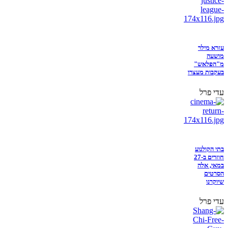
עזרא מילר
מושעה
מ"הפלאש"
בעקבות מעצרו
עדי פרל
בתי הקולנוע
חוזרים ב-27
במאי, אלה
הסרטים
שיוקרנו
עדי פרל