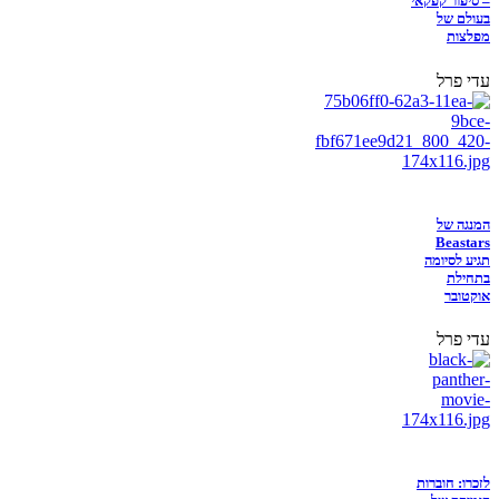
– סיפור קפקאי
בעולם של
מפלצות
עדי פרל
המנגה של
Beastars
תגיע לסיומה
בתחילת
אוקטובר
עדי פרל
לזכרו: חוברות