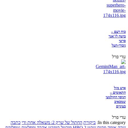
כוח רעם –
בושה לז'אנר
סרטי
גיבורי-העל
עדי פרל
איש מזל
התאומים –
הניסוי הקולנועי
שמכאיב
בעיניים
עדי פרל
In this category:
ביקורת
החתול של שרק 2: משאלה אחת ודי
כתבה
שרק
אימה
מקום שקט 2
HBO
מורטל קומבט
אהבה ומפלצות
נטפליקס