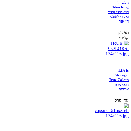
המשחק
Elden Ring
הוא מסע קסום
ואכזרי לחובבי
הז'אנר
מושיק
קלינמן
Life is
Strange:
True Colors
הוא יצירת
אומנות
עדי פרל