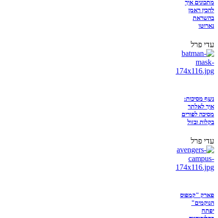
מתכונים איך
להכין ראמן
בהשראת
נארוטו
עדי פרל
נשף מסיכות:
איך לאלתר
מסיכה לפורים
בקלות ובזול
עדי פרל
פארק "קמפוס
הנוקמים"
יפתח