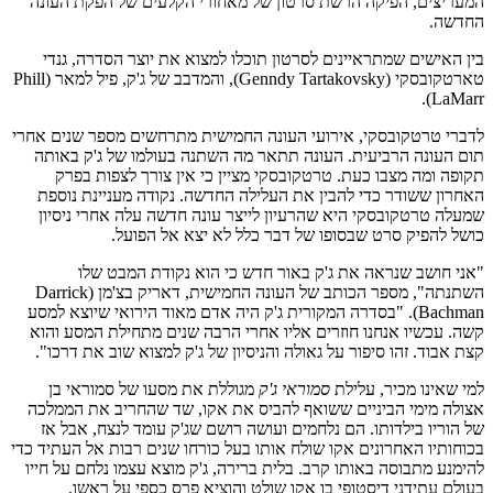
המעריצים, הפיקה הרשת סרטון של מאחורי הקלעים של הפקת העונה
החדשה.
בין האישים שמתראיינים לסרטון תוכלו למצוא את יוצר הסדרה, גנדי
טארטקובסקי (Genndy Tartakovsky), והמדבב של ג'ק, פיל למאר (Phill
LaMarr).
לדברי טרטקובסקי, אירועי העונה החמישית מתרחשים מספר שנים אחרי
תום העונה הרביעית. העונה תתאר מה השתנה בעולמו של ג'ק באותה
תקופה ומה מצבו כעת. טרטקובסקי מציין כי אין צורך לצפות בפרק
האחרון ששודר כדי להבין את העלילה החדשה. נקודה מעניינת נוספת
שמעלה טרטקובסקי היא שהרעיון לייצר עונה חדשה עלה אחרי ניסיון
כושל להפיק סרט שבסופו של דבר כלל לא יצא אל הפועל.
"אני חושב שנראה את ג'ק באור חדש כי הוא נקודת המבט שלו
השתנתה", מספר הכותב של העונה החמישית, דאריק בצ'מן (Darrick
Bachman). "בסדרה המקורית ג'ק היה אדם מאוד הירואי שיוצא למסע
קשה. עכשיו אנחנו חוזרים אליו אחרי הרבה שנים מתחילת המסע והוא
קצת אבוד. זהו סיפור על גאולה והניסיון של ג'ק למצוא שוב את דרכו".
למי שאינו מכיר, עלילת
סמוראי ג'ק
מגוללת את מסעו של סמוראי בן
אצולה מימי הביניים ששואף להביס את אקו, שד שהחריב את הממלכה
של הוריו בילדותו. הם נלחמים ועושה רושם שג'ק עומד לנצח, אבל אז
בכוחותיו האחרונים אקו שולח אותו בעל כורחו שנים רבות אל העתיד כדי
להימנע מתבוסה באותו קרב. בלית ברירה, ג'ק מוצא עצמו נלחם על חייו
בעולם עתידני דיסטופי בו אקו שולט והוציא פרס כספי על ראשו.