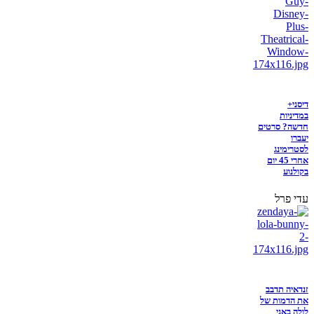
דיסני+
במדיניות
חדשה? סרטים
יעברו
לסטרימינג
אחרי 45 יום
בקולנוע
עדי פרל
זנדאיה תדבב
את הדמות של
לולה באני