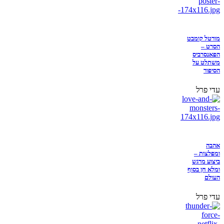
מורטל קומבט
הסרט –
הפאנסרביס
משתלט על
הסיפור
עדי פרל
אהבה
ומפלצות –
ביצוע מרגש
ומלא חן בסוף
העולם
עדי פרל