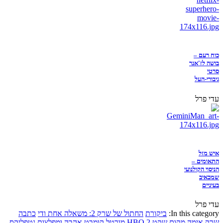
כוח רעם –
בושה לז'אנר
סרטי
גיבורי-העל
עדי פרל
איש מזל
התאומים –
הניסוי הקולנועי
שמכאיב
בעיניים
עדי פרל
In this category:
ביקורת
החתול של שרק 2: משאלה אחת ודי
כתבה
שרק
אימה
מקום שקט 2
HBO
מורטל קומבט
אהבה ומפלצות
נטפליקס