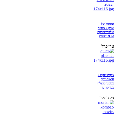
החתול של
שרק 2 מוכיח
שלדרימוורקס
יש 9 נשמות
עדי פרל
מקום שקט 2
הוא המשך
כמעט מוצלח
כמו קודמו
גיל גוטקין