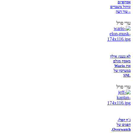
אסקפיזם
וניהול משברים
– טור דעה
עדי פרל
לא נגענו: אילון
מאסק מגלם
את Wario
במערכון של
SNL
עדי פרל
ג'ף קפלן,
הפנים של
Overwatch,