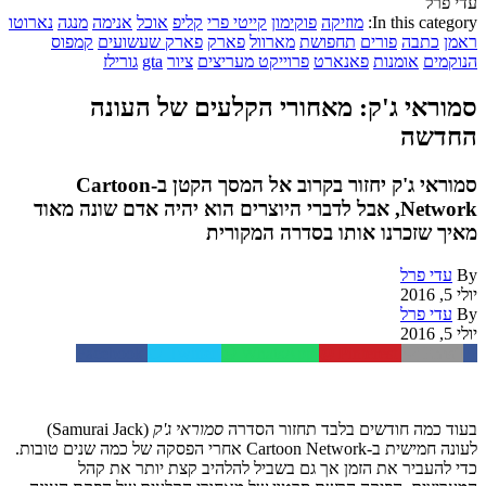
עדי פרל
In this category:
מוזיקה
פוקימון
קייטי פרי
קליפ
אוכל
אנימה
מנגה
נארוטו
ראמן
כתבה
פורים
תחפושת
מארוול
פארק
פארק שעשועים
קמפוס
הנוקמים
אומנות
פאנארט
פרוייקט מעריצים
ציור
gta
גורילז
סמוראי ג'ק: מאחורי הקלעים של העונה
החדשה
סמוראי ג'ק יחזור בקרוב אל המסך הקטן ב-Cartoon
Network, אבל לדברי היוצרים הוא יהיה אדם שונה מאוד
מאיך שזכרנו אותו בסדרה המקורית
By
עדי פרל
יולי 5, 2016
By
עדי פרל
יולי 5, 2016
Facebook
Twitter
WhatsApp
Pinterest
Email
בעוד כמה חודשים בלבד תחזור הסדרה
סמוראי ג'ק
(Samurai Jack)
לעונה חמישית ב-Cartoon Network אחרי הפסקה של כמה שנים טובות.
כדי להעביר את הזמן אך גם בשביל להלהיב קצת יותר את קהל