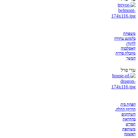
משפחת
בלמונט עתידה
לחזור:
קאסלבניה
מקבלת סדרת
המשך
עדי פרל
הפקת בית
הדרקון החלה,
השחקנים
בהקראת
תסריט
משותפת
ראשונה