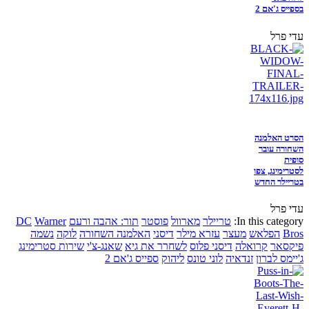
בספייס ג'אם 2
עדי פרל
הסרט האלמנה
השחורה עובר
סופית
לסטרימינג, צפו
בטריילר החדש
עדי פרל
In this category:
טריילר
מארוול
פוסטר
תור: אהבה ורעם
Warner
DC
Bros
הפלאש
מעצר
עזרא מילר
דיסני
האלמנה השחורה
לוקה
נשמה
פיקסאר
קרואלה
דיסני פלוס
לשחרר את גיא
שאנג-צ'י
שירות סטרימינג
ג'יימס לברון
זנדאיה
לוני טונס
ליהוק
ספייס ג'אם 2