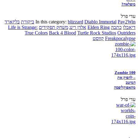
מופלאה?
עדי פרל
Pay2Win
Diablo Immortal
blizzard
In this category:
ביקורת
בליזארד
דיאבלו
כתבה
Elden Ring
אלדן רינג
משחק תפקידים
Life is Strange:
True Colors
Back 4 Blood
Turtle Rock Studios
Outriders
Freakpocalypse
קווסט
Zombie 100
– להפיק את
המיטב
מהאפוקליפסה
עדי פרל