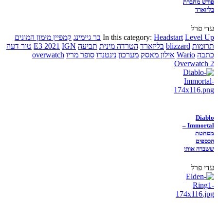
פורש מחברת
בליזארד
עדי פרל
Level Up
Headstart
In this category:
בר גיימינג
קמפיין מימון המונים
תרומות
blizzard
בליזארד
הטרדה מינית
תביעה
IGN
E3 2021
טור דעה
כתבה
Wario
אילון מאסק
מערכון
נינטנדו
סופר מריו
overwatch
Overwatch 2
Diablo
Immortal –
מסחטת
הכספים
ששברה אותי
עדי פרל