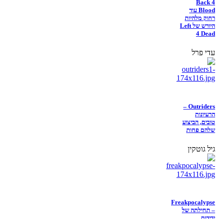
Back 4
Blood עוד
רחוק מלהיות
היורש של Left
4 Dead
עדי פרל
Outriders –
הרעיונות
טובים, הביצוע
שלהם פחות
גיל גוטקין
Freakpocalypse
– תחילתה של
ידידות