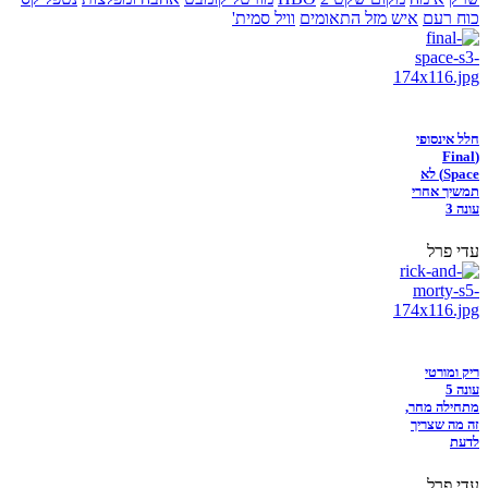
כוח רעם
איש מזל התאומים
וויל סמית'
חלל אינסופי
(Final
Space) לא
תמשיך אחרי
עונה 3
עדי פרל
ריק ומורטי
עונה 5
מתחילה מחר,
זה מה שצריך
לדעת
עדי פרל