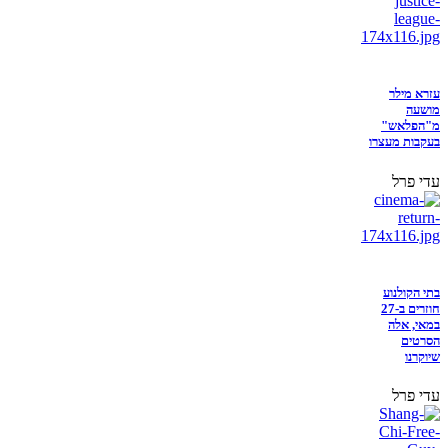
עזרא מילר
מושעה
מ"הפלאש"
בעקבות מעצרו
עדי פרל
בתי הקולנוע
חוזרים ב-27
במאי, אלה
הסרטים
שיוקרנו
עדי פרל