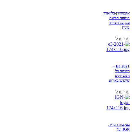
אקטיוויז'ן-בליזארד
חוטפת תביעת
ענק על הטרדה
מינית
עדי פרל
E3 2021 –
רשימת כל
המשחקים
שיופיעו באירוע
עדי פרל
בעקבות תקרית
IGN: על