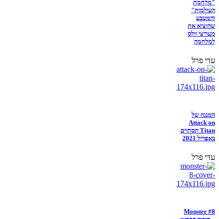
"מלחמת
העולמות"
והמטבע
שהוציא את
מעריצי וולס
למלחמה
עדי פרל
המנגה של
Attack on
Titan תסתיים
באפריל 2021
עדי פרל
Monster #8