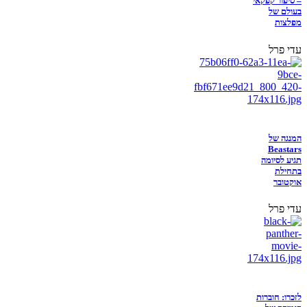
– סיפור קפקאי
בעולם של
מפלצות
עדי פרל
המנגה של
Beastars
תגיע לסיומה
בתחילת
אוקטובר
עדי פרל
לזכרו: חוברות