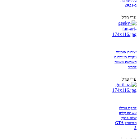
בקליפורניה
ב-2021
עדי פרל
יצירות אומנות
גיקיות מעוררות
השראה ששווה
להכיר
עדי פרל
להקת גורילז
עשתה קליפ
שלם בתוך
המשחק GTA
5