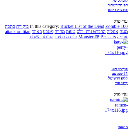
קומיקס של
הפנתר השחור
מופצות בחינם
עדי פרל
Zombie 100
Bucket List of the Dead
In this category:
ביקורת
כתבה
מנגה
אנגליה
הרברט גורג' וולס
טעות
מחווה
מטבע
פאונד
attack on titan
אנימה
Beastars
Monster #8
הורדה בחינם
הפנתר השחור
פוקימון חוגג
25 שנה עם
קליפ חדש של
קייטי פרי
עדי פרל
ארבעה