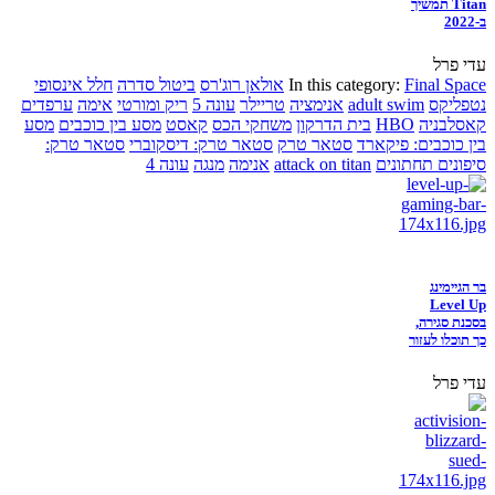
Titan תמשיך
ב-2022
עדי פרל
Final Space
In this category:
אולאן רוג'רס
ביטול סדרה
חלל אינסופי
נטפליקס
adult swim
אנימציה
טריילר
עונה 5
ריק ומורטי
אימה
ערפדים
קאסלבניה
HBO
בית הדרקון
משחקי הכס
קאסט
מסע בין כוכבים
מסע
בין כוכבים: פיקארד
סטאר טרק
סטאר טרק: דיסקוברי
סטאר טרק:
סיפונים תחתונים
attack on titan
אנימה
מנגה
עונה 4
בר הגיימינג
Level Up
בסכנת סגירה,
כך תוכלו לעזור
עדי פרל