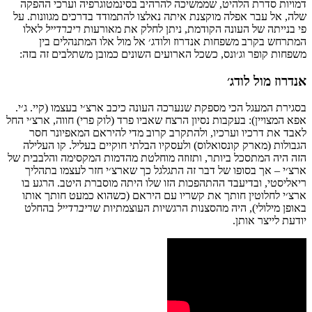
דמויות
סדרת
הלהיט
,
שממשיכה
להרהיב
בסינמטוגרפיה
וערכי
ההפקה
שלה
,
אל
עבר
אפלה
מוקצנת
איתה
נאלצו
להתמודד
בדרכים
מגוונות
.
על
פי
בנייתה
של
העונה
הקודמת
,
ניתן
לחלק
את
מאורעות
ריברדייל
לאלו
המתרחש
בקרב
משפחות
אנדרוז
ולודג׳
אל
מול
אלו
המתנהלים
בין
משפחות
קופר
וג׳ונס
,
כשכל
הארועים
השונים
כמובן
משתלבים
זה
בזה
:
אנדרוז
מול
לודג׳
בסגירת
המעגל
הכי
מספקת
שנערכה
העונה
כיכב
ארצ׳י
בעצמו
(
קיי
.
ג׳י
.
אפא
המצויין
):
בעקבות
נסיון
הרצח
שאביו
פרד
(
לוק
פרי
)
חווה
,
ארצ׳י
החל
לאבד
את
דרכיו
וערכיו
,
ולהתקרב
קרוב
מדי
להיראם
המאפיונר
חסר
הגבולות
(
מארק
קונסואלוס
)
ולעסקיו
הבלתי
חוקיים
בעליל
.
קו
העלילה
הזה
היה
המתסכל
ביותר
,
ותזוזה
מוחלטת
מהדמות
המקסימה
והלבבית
של
ארצ׳י
–
אך
בסופו
של
דבר
זה
התגלגל
כך
שארצ׳י
חזר
לעצמו
בתהליך
ריאליסטי
,
ובדיעבד
ההתהפכות
הזו
שלו
היתה
מוסברת
היטב
.
הרגע
בו
ארצ׳י
לחלוטין
חותך
את
קשריו
עם
היראם
(
כשהוא
כמעט
חותך
אותו
באופן
מילולי
),
היה
מהסצנות
הרגשיות
העוצמתיות
ש
ריברדייל
בהחלט
יודעת
לייצר
אותן
.