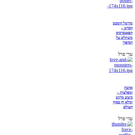
מורטל קומבט
הסרט –
הפאנסרביס
משתלט על
הסיפור
עדי פרל
אהבה
ומפלצות –
ביצוע מרגש
ומלא חן בסוף
העולם
עדי פרל