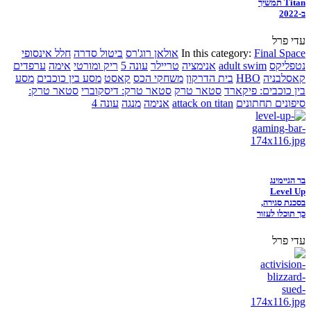
Titan תמשיך
ב-2022
עדי פרל
Final Space
In this category:
אולאן רוג'רס
ביטול סדרה
חלל אינסופי
נטפליקס
adult swim
אנימציה
טריילר
עונה 5
ריק ומורטי
אימה
ערפדים
קאסלבניה
HBO
בית הדרקון
משחקי הכס
קאסט
מסע בין כוכבים
מסע
בין כוכבים: פיקארד
סטאר טרק
סטאר טרק: דיסקוברי
סטאר טרק:
סיפונים תחתונים
attack on titan
אנימה
מנגה
עונה 4
בר הגיימינג
Level Up
בסכנת סגירה,
כך תוכלו לעזור
עדי פרל