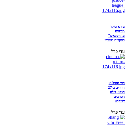
עזרא מילר
מושעה
מ"הפלאש"
בעקבות מעצרו
עדי פרל
בתי הקולנוע
חוזרים ב-27
במאי, אלה
הסרטים
שיוקרנו
עדי פרל