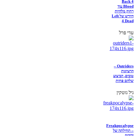
Back 4
Blood עוד
רחוק מלהיות
היורש של Left
4 Dead
עדי פרל
Outriders –
הרעיונות
טובים, הביצוע
שלהם פחות
גיל גוטקין
Freakpocalypse
– תחילתה של
ידידות