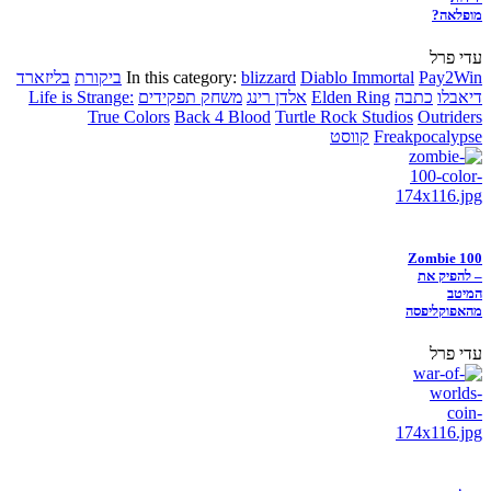
מופלאה?
עדי פרל
Pay2Win
Diablo Immortal
blizzard
In this category:
ביקורת
בליזארד
דיאבלו
כתבה
Elden Ring
אלדן רינג
משחק תפקידים
Life is Strange:
True Colors
Back 4 Blood
Turtle Rock Studios
Outriders
Freakpocalypse
קווסט
Zombie 100
– להפיק את
המיטב
מהאפוקליפסה
עדי פרל