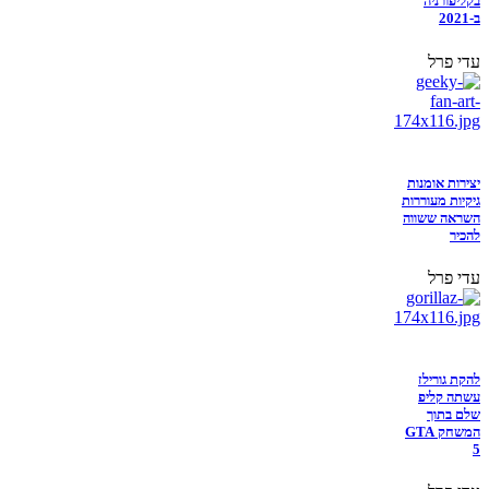
בקליפורניה
ב-2021
עדי פרל
יצירות אומנות
גיקיות מעוררות
השראה ששווה
להכיר
עדי פרל
להקת גורילז
עשתה קליפ
שלם בתוך
המשחק GTA
5