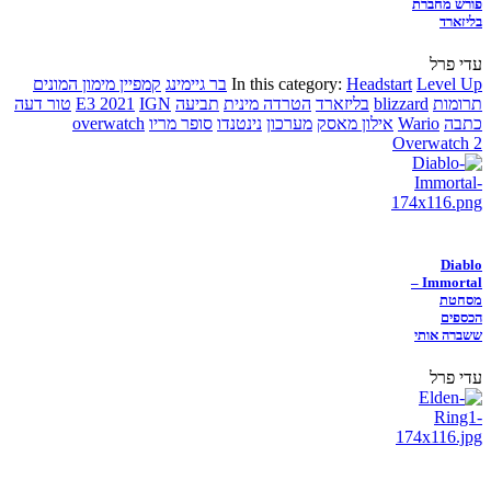
פורש מחברת
בליזארד
עדי פרל
Level Up
Headstart
In this category:
בר גיימינג
קמפיין מימון המונים
תרומות
blizzard
בליזארד
הטרדה מינית
תביעה
IGN
E3 2021
טור דעה
כתבה
Wario
אילון מאסק
מערכון
נינטנדו
סופר מריו
overwatch
Overwatch 2
Diablo
Immortal –
מסחטת
הכספים
ששברה אותי
עדי פרל