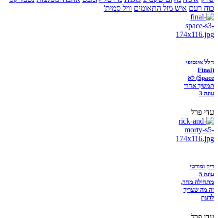
כוח רעם
איש מזל התאומים
וויל סמית'
חלל אינסופי
(Final
Space) לא
תמשיך אחרי
עונה 3
עדי פרל
ריק ומורטי
עונה 5
מתחילה מחר,
זה מה שצריך
לדעת
עדי פרל