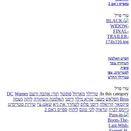
בספייס ג'אם 2
עדי פרל
הסרט האלמנה
השחורה עובר
סופית
לסטרימינג, צפו
בטריילר החדש
עדי פרל
In this category:
טריילר
מארוול
פוסטר
תור: אהבה ורעם
Warner
DC
Bros
הפלאש
מעצר
עזרא מילר
דיסני
האלמנה השחורה
לוקה
נשמה
פיקסאר
קרואלה
דיסני פלוס
לשחרר את גיא
שאנג-צ'י
שירות סטרימינג
ג'יימס לברון
זנדאיה
לוני טונס
ליהוק
ספייס ג'אם 2