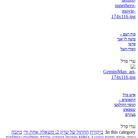
כוח רעם –
בושה לז'אנר
סרטי
גיבורי-העל
עדי פרל
איש מזל
התאומים –
הניסוי הקולנועי
שמכאיב
בעיניים
עדי פרל
In this category:
ביקורת
החתול של שרק 2: משאלה אחת ודי
כתבה
שרק
אימה
מקום שקט 2
HBO
מורטל קומבט
אהבה ומפלצות
נטפליקס