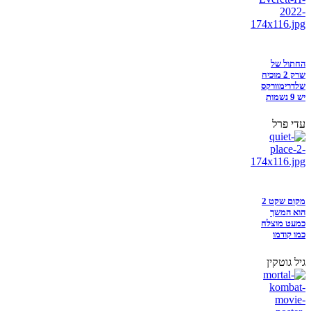
החתול של
שרק 2 מוכיח
שלדרימוורקס
יש 9 נשמות
עדי פרל
מקום שקט 2
הוא המשך
כמעט מוצלח
כמו קודמו
גיל גוטקין