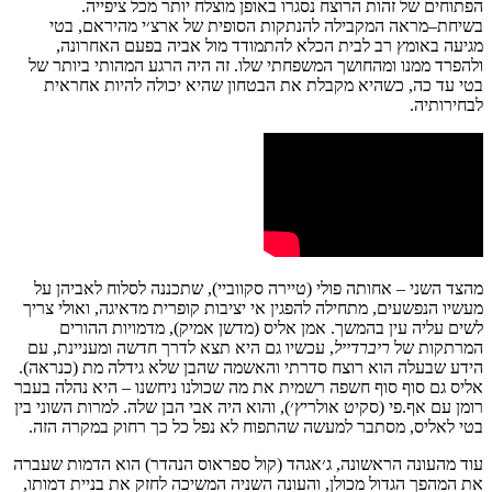
הפתוחים
של
זהות
הרוצח
נסגרו
באופן
מוצלח
יותר
מכל
ציפייה
.
בשיחת
–
מראה
המקבילה
להנתקות
הסופית
של
ארצ׳י
מהיראם
,
בטי
מגיעה
באומץ
רב
לבית
הכלא
להתמודד
מול
אביה
בפעם
האחרונה
,
ולהפרד
ממנו
ומהחושך
המשפחתי
שלו
.
זה
היה
הרגע
המהותי
ביותר
של
בטי
עד
כה
,
כשהיא
מקבלת
את
הבטחון
שהיא
יכולה
להיות
אחראית
לבחירותיה
.
מהצד
השני
–
אחותה
פולי
(
טיירה
סקווביי
),
שתכננה
לסלוח
לאביהן
על
מעשיו
הנפשעים
,
מתחילה
להפגין
אי
יציבות
קופרית
מדאיגה
,
ואולי
צריך
לשים
עליה
עין
בהמשך
.
אמן
אליס
(
מדשן
אמיק
),
מדמויות
ההורים
המרתקות
של
ריברדייל
,
עכשיו
גם
היא
תצא
לדרך
חדשה
ו
מעניינת
,
עם
הידע
שבעלה
הוא
רוצח
סדרתי
והאשמה
שהבן
שלא
גידלה
מת
(
כנראה
).
אליס
גם
סוף
סוף
חשפה
רשמית
את
מה
שכולנו
ניחשנו
–
היא
נהלה
בעבר
רומן
עם
אף
.
פי
(
סקיט
אולריץ׳
),
והוא
היה
אבי
הבן
שלה
.
למרות
השוני
בין
בטי
לאליס
,
מסתבר
למעשה
שהתפוח
לא
נפל
כל
כך
רחוק
במקרה
הזה
.
עוד
מהעונה
הראשונה
,
ג׳אגהד
(
קול
ספראוס
הנהדר
)
הוא
הדמות
שעברה
את
המהפך
הגדול
מכולן
,
והעונה
השניה
המשיכה
לחזק
את
בניית
דמותו,