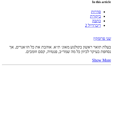
In this article
סדרות
ביקורת
כתבה
ריברדייל 2
שני פרומקין
בעלת תואר ראשון בקולנוע מאונ׳ ת״א. אוהבת את כל הז׳אנרים, אך
נסחפת בעיקר לכיוון כל מה שמד״ב, פנטזיה, קסם וזומבים.
Show More