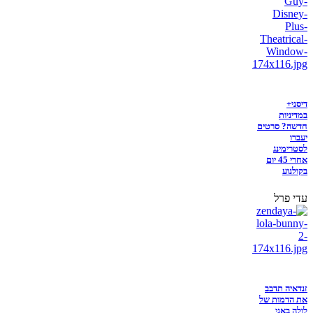
דיסני+
במדיניות
חדשה? סרטים
יעברו
לסטרימינג
אחרי 45 יום
בקולנוע
עדי פרל
זנדאיה תדבב
את הדמות של
לולה באני