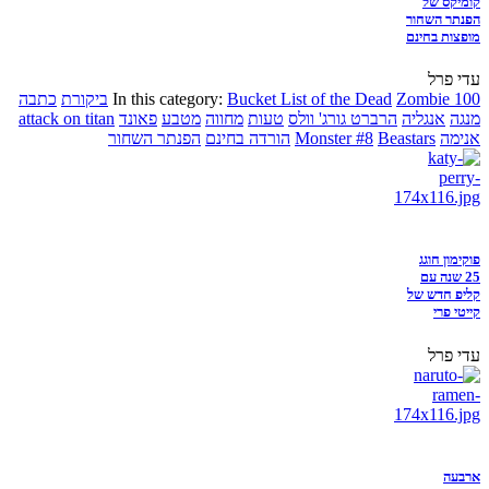
קומיקס של
הפנתר השחור
מופצות בחינם
עדי פרל
Zombie 100
Bucket List of the Dead
In this category:
ביקורת
כתבה
מנגה
אנגליה
הרברט גורג' וולס
טעות
מחווה
מטבע
פאונד
attack on titan
אנימה
Beastars
Monster #8
הורדה בחינם
הפנתר השחור
פוקימון חוגג
25 שנה עם
קליפ חדש של
קייטי פרי
עדי פרל
ארבעה