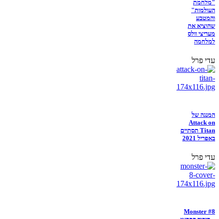
"מלחמת
העולמות"
והמטבע
שהוציא את
מעריצי וולס
למלחמה
עדי פרל
המנגה של
Attack on
Titan תסתיים
באפריל 2021
עדי פרל
Monster #8