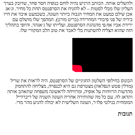
ולהשלים אותה
.
הכותב
הרגיש
נהיה
לוחם
כנופיה
חסר
פחד
,
שדובק
בערך
העליון
שלו
מבלי
לסטות
–
לא
להזניח
את
הסרפנטס
תחת
כל
מחיר
.
וג׳אג
אכן
שילם
כמעט
את
המחיר
הגבוה
ביותר
העונה
,
כשכמעט
איבד
את
חייו
בידיה
של
פני
פיבודי
המחרידה
(
בריט
מורגן
).
המהפך
שלו
מושלם
עם
ירידת
אביו
אף
.
פי
מהנהגת
הסרפנטס
,
ועלייתו
של
ג׳אגהד
,
והיופי
בתהליך
הזה
שהוא
הצליח
להשתנות
בלי
לאבד
את
טוב
הלב
המקורי
שלו
.
הבונוס
בחילופי השלטון החגיגיים של הסרפנטס,
היה
לראות
את
שריל
(
מדלין
פטש
הנפלאה
)
מצטרפת
גם
היא
לכנפויה
,
מצליחה
להתחמק
מהדעות
הרווחות
על
אופיה
,
ומרוויחה
לראשונה
משפחה
שתאהב
אותה
ותדאג
לה
. עם כל מה שהותירה אחריה העונה השניה של
ריברדייל
המומחית בגילטי פלז׳ר, העונה השלישית לא יכולה להגיע מהר מדי.
תגובות