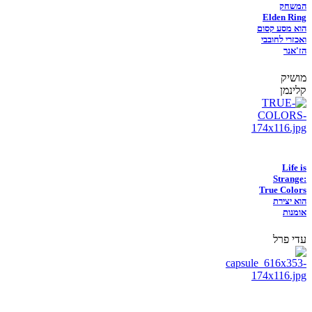
המשחק
Elden Ring
הוא מסע קסום
ואכזרי לחובבי
הז'אנר
מושיק
קלינמן
Life is
Strange:
True Colors
הוא יצירת
אומנות
עדי פרל