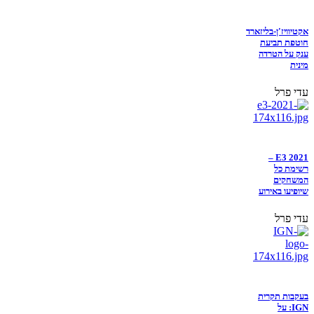
אקטיוויז'ן-בליזארד
חוטפת תביעת
ענק על הטרדה
מינית
עדי פרל
E3 2021 –
רשימת כל
המשחקים
שיופיעו באירוע
עדי פרל
בעקבות תקרית
IGN: על