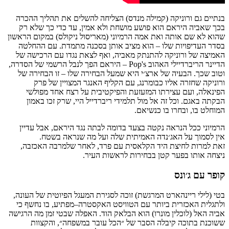
בנתיים
גם
ורוניקה
(
קמילה
מנדס
)
הצליחה
להשלים
את
תהליך
ההכרה
בכך
שאביה
היראם
הוא
פושע
מושחת
ולא
אמין
,
עד
כדי
כך
שלא
רק
שהוא
לא
שם
אותה
ואת
אמה
הרמיוני
(
מאריסול
ניקולס
)
במקום
הראשון
בסדר
העדיפויות
שלו
–
הוא
מציב
אותן
בסכנה
מתמדת
.
עם
ההחלטה
האמיצה
של
ורוניקה
להתנתק
מאביה,
ואף
לצאת
נגדו
עם
הרכישה
של
הדיינר
הריברדיילי
ה
אהוב
Pop's –
היראם
הפך
לנבל
הרשמי
של
הסדרה
,
וטוב
שכך
.
הבעיה
של
ארצ׳י
היא
שמעל
הבחירה
שלו
– זו
הבחירה
של
ורוניקה
ש
חזרה
אליו
כבומרנג
,
עם
הקליף
האנגר
המצויין
של
פרק
הפינאלה
,
ועם
עצירתו
המזעזעת
והפיקטיבית
על
רצח
אחד
מפולשי
הבקתה
באגם
. ו
כל
זה
אל
מול
תלמידי
ריברדייל
היי
,
שרק
זכו
באמון
המוחלט
בו
,
ובחרו
בו
כנשיאם
.
הרמיוני
ככל
הנראה
נקטה
בצעד
בדומה
לבתה
נגד
היראם
,
אבל
עדיין
אין
לסמוך
על
האג׳נדה
האמיתית
שלה
ועל
מה
שנראה
בשטח.
זאת
למרות
לחיצת
היד
הקלאסית
עם
פרד
,
לאחר
שלמרבה
האכזבה
,
ניצחה
אותו
בפער
קטן
בבחירות
לראשות
העיר
.
קופר
עם
ג׳ונס
בטי
(
לילי
ריינהארט
המרגשת
)
זוכה
לסגירת
המעגל
הפיוטית
של
העונה
,
ו
לתגלית
האכזרית
ביותר
עם
הטוויסט
האקסטרה
–
מפתיע,
בו
נחשף
כי
אביה
האל
(
לוכלין
מונרו
)
הוא
הבלאק
הוד
.
האפלה
שבטי
זמן
מה
הרגישה
ששוכנת
בתוכה
קיבלה
הסבר
של
״הכל
עובר
במשפחה״
,
והקצוות