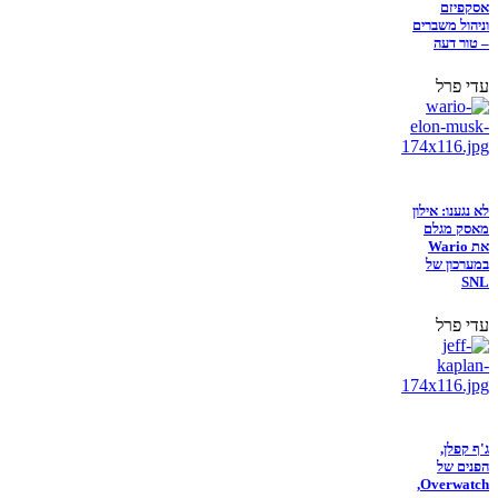
אסקפיזם
וניהול משברים
– טור דעה
עדי פרל
לא נגענו: אילון
מאסק מגלם
את Wario
במערכון של
SNL
עדי פרל
ג'ף קפלן,
הפנים של
Overwatch,