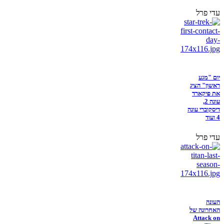
עדי פרל
יום "מגע
ראשון" הציג
את פיקארד
עונה 2,
דיסקוברי עונה
4 ועוד
עדי פרל
העונה
האחרונה של
Attack on