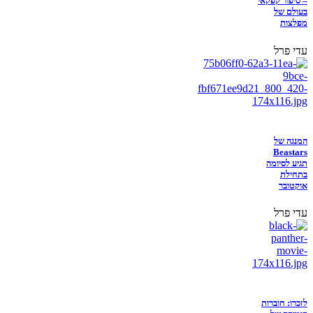
– סיפור קפקאי
בעולם של
מפלצות
עדי פרל
המנגה של
Beastars
תגיע לסיומה
בתחילת
אוקטובר
עדי פרל
לזכרו: חוברות