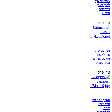
מתכונים איך
להכין ראמן
בהשראת
נארוטו
עדי פרל
נשף מסיכות:
איך לאלתר
מסיכה לפורים
בקלות ובזול
עדי פרל
פארק "קמפוס
הנוקמים"
יפתח