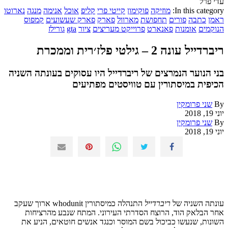
עדי פרל
In this category:
מוזיקה
פוקימון
קייטי פרי
קליפ
אוכל
אנימה
מנגה
נארוטו
ראמן
כתבה
פורים
תחפושת
מארוול
פארק
פארק שעשועים
קמפוס
הנוקמים
אומנות
פאנארט
פרוייקט מעריצים
ציור
gta
גורילז
ריברדייל עונה 2 – גילטי פלז׳רית וממכרת
בני הנוער הנמרצים של ריברדייל היו עסוקים בעונתה השניה
הכיפית במיסתורין עם טוויסטים מפתיעים
By
שני פרומקין
יוני 19, 2018
By
שני פרומקין
יוני 19, 2018
עונתה השניה
של
ריברדייל
התנהלה
כמיסתורין
whodunit
ארוך
שעקב
אחר
הבלאק
הוד
,
הרוצח
הסדרתי
העירוני
.
המתח
שנבע
מהרציחות
השונות
,
שנעשו
כביכול
בשם
המוסר
וכנגד
אנשים
חוטאים
,
הניע
את