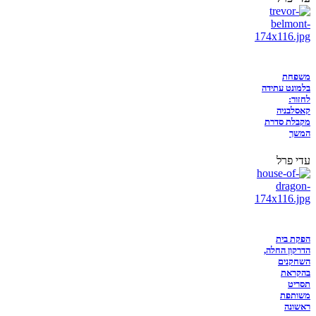
משפחת
בלמונט עתידה
לחזור:
קאסלבניה
מקבלת סדרת
המשך
עדי פרל
הפקת בית
הדרקון החלה,
השחקנים
בהקראת
תסריט
משותפת
ראשונה