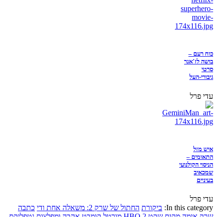
כוח רעם –
בושה לז'אנר
סרטי
גיבורי-העל
עדי פרל
איש מזל
התאומים –
הניסוי הקולנועי
שמכאיב
בעיניים
עדי פרל
In this category:
ביקורת
החתול של שרק 2: משאלה אחת ודי
כתבה
שרק
אימה
מקום שקט 2
HBO
מורטל קומבט
אהבה ומפלצות
נטפליקס