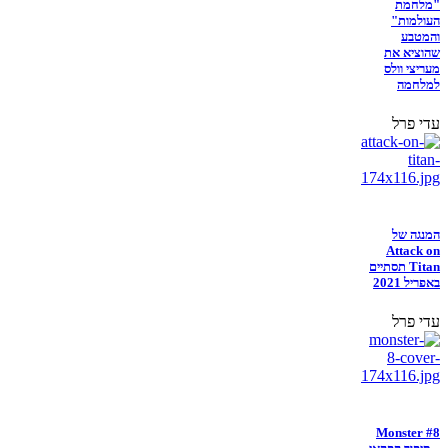
"מלחמת
העולמות"
והמטבע
שהוציא את
מעריצי וולס
למלחמה
עדי פרל
המנגה של
Attack on
Titan תסתיים
באפריל 2021
עדי פרל
Monster #8