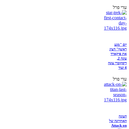
עדי פרל
יום "מגע
ראשון" הציג
את פיקארד
עונה 2,
דיסקוברי עונה
4 ועוד
עדי פרל
העונה
האחרונה של
Attack on