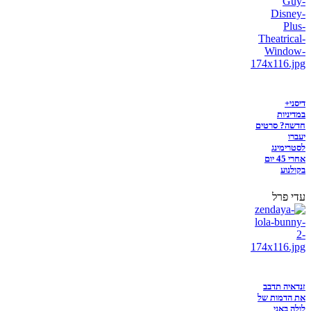
דיסני+
במדיניות
חדשה? סרטים
יעברו
לסטרימינג
אחרי 45 יום
בקולנוע
עדי פרל
זנדאיה תדבב
את הדמות של
לולה באני