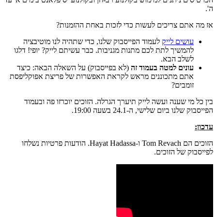
ה'.
אז מה אתם צריכים לעשות כדי לזכות באחת ההזמנות?
עושים לייק
לעמוד הפייסבוק שלנו, כדי שתהיה לנו מוטיבציה
להמשיך לתת לכם מתנות מגניבות. כבר עשיתם לייק? יופי! דלגו
לשלב הבא.
עונים למטה בעמוד זה
(לא בפייסבוק) על השאלה הבאה: כיצד
אתם מתכוננים מראש לקראת האפשרות של פריצת אפוקליפסת
זומבים?
בין כל מי שענה ועשה לייק תיערך הגרלה. הזוכים יוכרזו פה ובעמוד
הפייסבוק שלנו ביום שלישי, ה-24.1 בשעה 19:00.
עדכון:
הזוכים הם Tom Revach ו-Hayat Hadassa. הודעות פרטיות נשלחו
לפייסבוק של הזוכים.