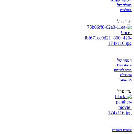
– סיפור קפקאי
בעולם של
מפלצות
עדי פרל
המנגה של
Beastars
תגיע לסיומה
בתחילת
אוקטובר
עדי פרל
לזכרו: חוברות