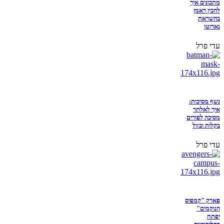
מתכונים איך
להכין ראמן
בהשראת
נארוטו
עדי פרל
נשף מסיכות:
איך לאלתר
מסיכה לפורים
בקלות ובזול
עדי פרל
פארק "קמפוס
הנוקמים"
יפתח