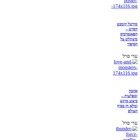
מורטל קומבט
הסרט –
הפאנסרביס
משתלט על
הסיפור
עדי פרל
אהבה
ומפלצות –
ביצוע מרגש
ומלא חן בסוף
העולם
עדי פרל