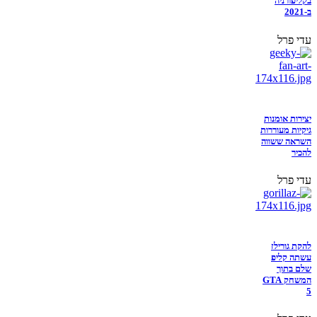
בקליפורניה
ב-2021
עדי פרל
יצירות אומנות
גיקיות מעוררות
השראה ששווה
להכיר
עדי פרל
להקת גורילז
עשתה קליפ
שלם בתוך
המשחק GTA
5