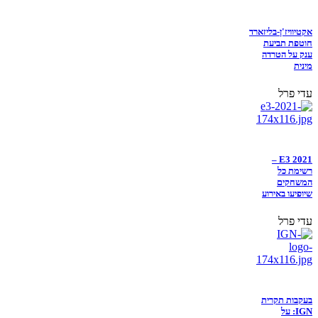
אקטיוויז'ן-בליזארד
חוטפת תביעת
ענק על הטרדה
מינית
עדי פרל
E3 2021 –
רשימת כל
המשחקים
שיופיעו באירוע
עדי פרל
בעקבות תקרית
IGN: על