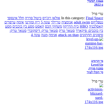
Titan תמשיך
ב-2022
עדי פרל
Final Space
In this category:
אולאן רוג'רס
ביטול סדרה
חלל אינסופי
נטפליקס
adult swim
אנימציה
טריילר
עונה 5
ריק ומורטי
אימה
ערפדים
קאסלבניה
HBO
בית הדרקון
משחקי הכס
קאסט
מסע בין כוכבים
מסע
בין כוכבים: פיקארד
סטאר טרק
סטאר טרק: דיסקוברי
סטאר טרק:
סיפונים תחתונים
attack on titan
אנימה
מנגה
עונה 4
בר הגיימינג
Level Up
בסכנת סגירה,
כך תוכלו לעזור
עדי פרל