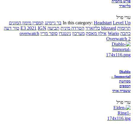
פורש מחברת
בליזארד
עדי פרל
Level Up
Headstart
In this category:
בר גיימינג
קמפיין מימון המונים
תרומות
blizzard
בליזארד
הטרדה מינית
תביעה
IGN
E3 2021
טור דעה
כתבה
Wario
אילון מאסק
מערכון
נינטנדו
סופר מריו
overwatch
Overwatch 2
Diablo
Immortal –
מסחטת
הכספים
ששברה אותי
עדי פרל