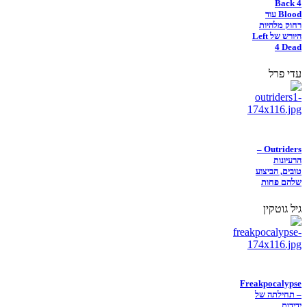
Back 4
Blood עוד
רחוק מלהיות
היורש של Left
4 Dead
עדי פרל
Outriders –
הרעיונות
טובים, הביצוע
שלהם פחות
גיל גוטקין
Freakpocalypse
– תחילתה של
ידידות