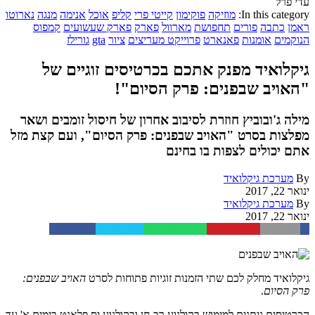
עדי פרל
In this category:
מוזיקה
פוקימון
קייטי פרי
קליפ
אוכל
אנימה
מנגה
נארוטו
ראמן
כתבה
פורים
תחפושת
מארוול
פארק
פארק שעשועים
קמפוס
הנוקמים
אומנות
פאנארט
פרוייקט מעריצים
ציור
gta
גורילז
גיקלואיד מפנק אתכם בכרטיסים זוגיים של
"האויב שבפנים: פרק הסיום"!
מילה ג'ובוביץ חוזרת לסיבוב אחרון של חיסול זומבים ושאר
מפלצות בסרט "האויב שבפנים: פרק הסיום", ועם קצת מזל
אתם יכולים לצפות בו בחינם
By
מערכת גיקלואיד
ינואר 22, 2017
By
מערכת גיקלואיד
ינואר 22, 2017
Facebook
Twitter
WhatsApp
Pinterest
Email
גיקלואיד מחלק לכם שתי הזמנות זוגיות פתוחות לסרט
האויב שבפנים:
פרק הסיום
.
הכרטיסים ניתנים למימוש בקולנוע רב-חן ובקולנוע יס פלאנט בימים א' עד