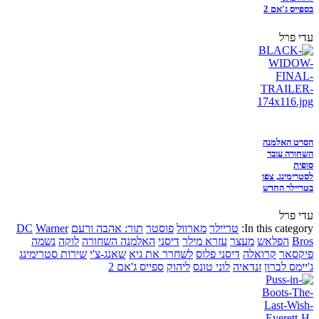
בספייס ג'אם 2
עדי פרל
הסרט האלמנה
השחורה עובר
סופית
לסטרימינג, צפו
בטריילר החדש
עדי פרל
In this category:
טריילר
מארוול
פוסטר
תור: אהבה ורעם
Warner
DC
Bros
הפלאש
מעצר
עזרא מילר
דיסני
האלמנה השחורה
לוקה
נשמה
פיקסאר
קרואלה
דיסני פלוס
לשחרר את גיא
שאנג-צ'י
שירות סטרימינג
ג'יימס לברון
זנדאיה
לוני טונס
ליהוק
ספייס ג'אם 2