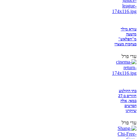
עזרא מילר
מושעה
מ"הפלאש"
בעקבות מעצרו
עדי פרל
בתי הקולנוע
חוזרים ב-27
במאי, אלה
הסרטים
שיוקרנו
עדי פרל