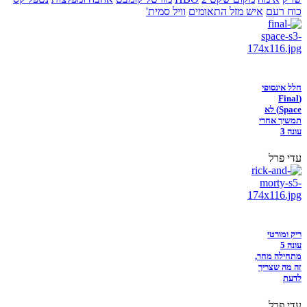
כוח רעם
איש מזל התאומים
וויל סמית'
חלל אינסופי
(Final
Space) לא
תמשיך אחרי
עונה 3
עדי פרל
ריק ומורטי
עונה 5
מתחילה מחר,
זה מה שצריך
לדעת
עדי פרל