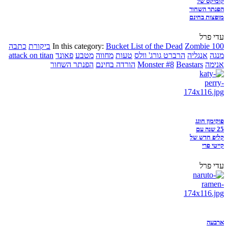
קומיקס של
הפנתר השחור
מופצות בחינם
עדי פרל
Zombie 100
Bucket List of the Dead
In this category:
ביקורת
כתבה
מנגה
אנגליה
הרברט גורג' וולס
טעות
מחווה
מטבע
פאונד
attack on titan
אנימה
Beastars
Monster #8
הורדה בחינם
הפנתר השחור
פוקימון חוגג
25 שנה עם
קליפ חדש של
קייטי פרי
עדי פרל
ארבעה