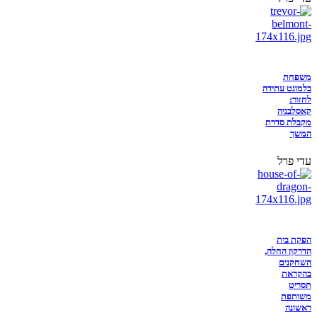
משפחת
בלמונט עתידה
לחזור:
קאסלבניה
מקבלת סדרת
המשך
עדי פרל
הפקת בית
הדרקון החלה,
השחקנים
בהקראת
תסריט
משותפת
ראשונה