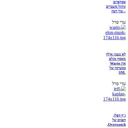
אסקפיזם
וניהול משברים
– טור דעה
עדי פרל
לא נגענו: אילון
מאסק מגלם
את Wario
במערכון של
SNL
עדי פרל
ג'ף קפלן,
הפנים של
Overwatch,