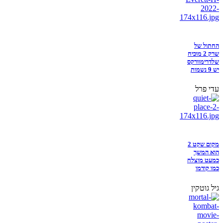
החתול של
שרק 2 מוכיח
שלדרימוורקס
יש 9 נשמות
עדי פרל
מקום שקט 2
הוא המשך
כמעט מוצלח
כמו קודמו
גיל גוטקין