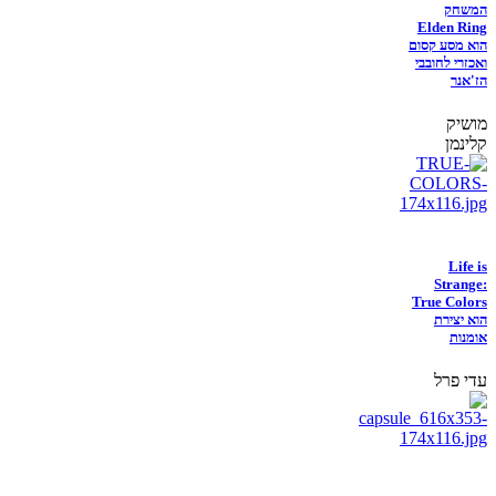
המשחק
Elden Ring
הוא מסע קסום
ואכזרי לחובבי
הז'אנר
מושיק
קלינמן
Life is
Strange:
True Colors
הוא יצירת
אומנות
עדי פרל