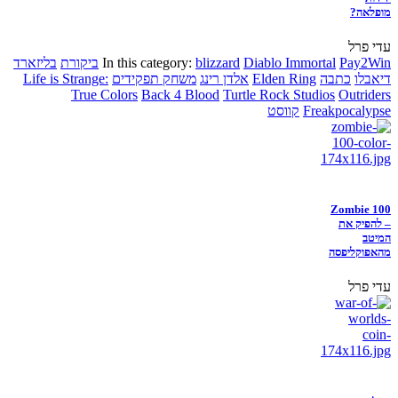
מופלאה?
עדי פרל
Pay2Win
Diablo Immortal
blizzard
In this category:
ביקורת
בליזארד
דיאבלו
כתבה
Elden Ring
אלדן רינג
משחק תפקידים
Life is Strange:
True Colors
Back 4 Blood
Turtle Rock Studios
Outriders
Freakpocalypse
קווסט
Zombie 100
– להפיק את
המיטב
מהאפוקליפסה
עדי פרל