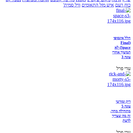
כוח רעם
איש מזל התאומים
וויל סמית'
חלל אינסופי
(Final
Space) לא
תמשיך אחרי
עונה 3
עדי פרל
ריק ומורטי
עונה 5
מתחילה מחר,
זה מה שצריך
לדעת
עדי פרל