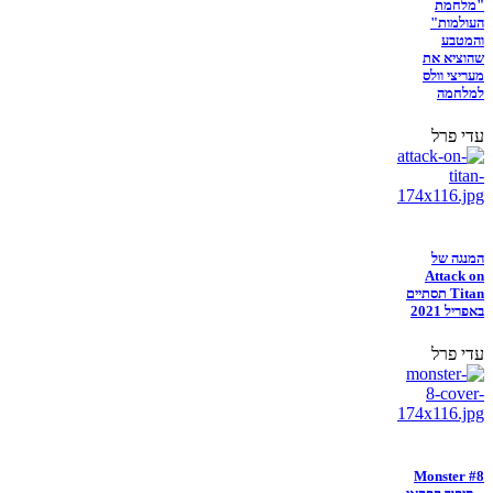
"מלחמת
העולמות"
והמטבע
שהוציא את
מעריצי וולס
למלחמה
עדי פרל
המנגה של
Attack on
Titan תסתיים
באפריל 2021
עדי פרל
Monster #8