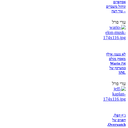
אסקפיזם
וניהול משברים
– טור דעה
עדי פרל
לא נגענו: אילון
מאסק מגלם
את Wario
במערכון של
SNL
עדי פרל
ג'ף קפלן,
הפנים של
Overwatch,