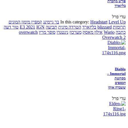
פורש מחברת
בליזארד
עדי פרל
Level Up
Headstart
In this category:
בר גיימינג
קמפיין מימון המונים
תרומות
blizzard
בליזארד
הטרדה מינית
תביעה
IGN
E3 2021
טור דעה
כתבה
Wario
אילון מאסק
מערכון
נינטנדו
סופר מריו
overwatch
Overwatch 2
Diablo
Immortal –
מסחטת
הכספים
ששברה אותי
עדי פרל