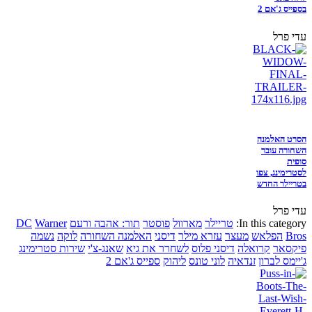
בספייס ג'אם 2
עדי פרל
הסרט האלמנה
השחורה עובר
סופית
לסטרימינג, צפו
בטריילר החדש
עדי פרל
In this category:
טריילר
מארוול
פוסטר
תור: אהבה ורעם
Warner
DC
Bros
הפלאש
מעצר
עזרא מילר
דיסני
האלמנה השחורה
לוקה
נשמה
פיקסאר
קרואלה
דיסני פלוס
לשחרר את גיא
שאנג-צ'י
שירות סטרימינג
ג'יימס לברון
זנדאיה
לוני טונס
ליהוק
ספייס ג'אם 2