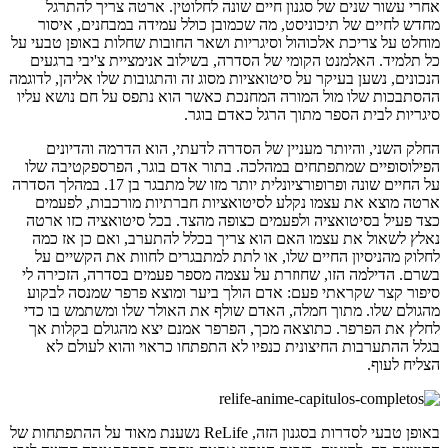
אחרי עשור שנים של סגנון חיים שונה לחלוטין. ארטה צריך להתרגל
מחדש לחיים של תיכוניסט, מה שכמובן כולל עמידה במבחנים, איסור
מוחלט על צריכת אלכוהול וסיגריות ושאר החובות שחלות באופן טבעי על
כל תלמיד. האלמנט הקומי של הסדרה, בשילוב אנימציית צ'יבי ברגעים
הנכונים, נשען בעיקר על סיטואציות מסוג זה והתגובות שלו אליהן, לדוגמה
ההסתבכות שלו מול המורה המחנכת כאשר הוא נתפס על חם נושא עליו
סיגריות לבית הספר מתוך הרגל כאדם בוגר.
החלק השני, והיותר מעניין של הסדרה לדעתי, הוא הדרמה והדיונים
הפילוסופיים שמתפתחים במהלכה. בתור אדם בוגר, הפרספקטיבה שלו
על החיים שונה ופרופורציונלית יותר מזו של מתבגר בן 17. במהלך הסדרה
ארטה מוצא את עצמו נקלע לסיטואציות חברתיות מורכבות, לפעמים
כצד פעיל בסיטואציה ולפעמים כצופה מהצד. בכל סיטואציה כזו ארטה
נאלץ לשאול את עצמו האם הוא צריך בכלל להתערב, ואם כן אז כמה
לחלוק מהניסיון החיים שלו, או לתת למתבגרים לחוות את הקשיים על
בשרם. הדילמה הזו, שחוזרת על עצמה מספר פעמים בסדרה, הזכירה לי
סיפור קצר שקראתי פעם: אדם הולך ביער ומוצא פרפר שמנסה לבקוע
מהגולם שלו. מתוך חמלה, האדם שולף את האולר שלו ומשתמש בו כדי
לחלץ את הפרפר. כתוצאה מכך, הפרפר אמנם יצא מהגולם בקלות אך
בגלל ההתערבות החיצונית כנפיו לא התפתחו כראוי והוא לעולם לא
הצליח לעוף.
באופן טבעי לסדרות בסגנון הזה, ReLife נשענת מאוד על ההתפתחות של