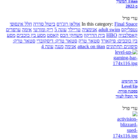
Titan תמשיך
ב-2022
עדי פרל
Final Space
In this category:
אולאן רוג'רס
ביטול סדרה
חלל אינסופי
נטפליקס
adult swim
אנימציה
טריילר
עונה 5
ריק ומורטי
אימה
ערפדים
קאסלבניה
HBO
בית הדרקון
משחקי הכס
קאסט
מסע בין כוכבים
מסע
בין כוכבים: פיקארד
סטאר טרק
סטאר טרק: דיסקוברי
סטאר טרק:
סיפונים תחתונים
attack on titan
אנימה
מנגה
עונה 4
בר הגיימינג
Level Up
בסכנת סגירה,
כך תוכלו לעזור
עדי פרל