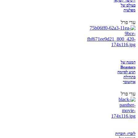
– סיפור קפקאי
בעולם של
מפלצות
עדי פרל
המנגה של
Beastars
תגיע לסיומה
בתחילת
אוקטובר
עדי פרל
לזכרו: חוברות