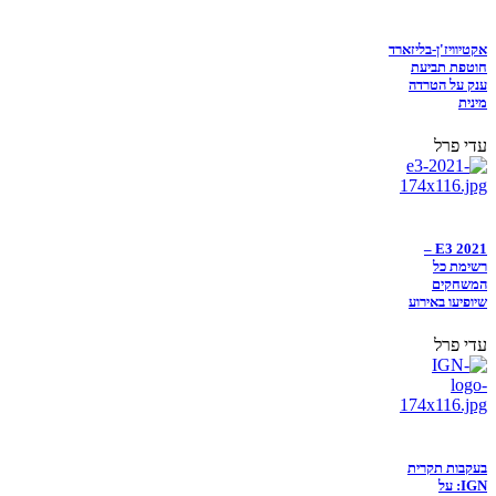
אקטיוויז'ן-בליזארד
חוטפת תביעת
ענק על הטרדה
מינית
עדי פרל
E3 2021 –
רשימת כל
המשחקים
שיופיעו באירוע
עדי פרל
בעקבות תקרית
IGN: על