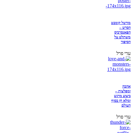
מורטל קומבט
הסרט –
הפאנסרביס
משתלט על
הסיפור
עדי פרל
אהבה
ומפלצות –
ביצוע מרגש
ומלא חן בסוף
העולם
עדי פרל