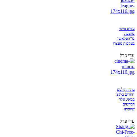
עזרא מילר
מושעה
מ"הפלאש"
בעקבות מעצרו
עדי פרל
בתי הקולנוע
חוזרים ב-27
במאי, אלה
הסרטים
שיוקרנו
עדי פרל