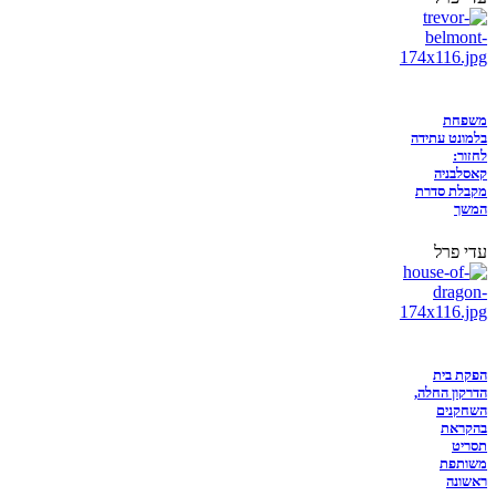
משפחת
בלמונט עתידה
לחזור:
קאסלבניה
מקבלת סדרת
המשך
עדי פרל
הפקת בית
הדרקון החלה,
השחקנים
בהקראת
תסריט
משותפת
ראשונה