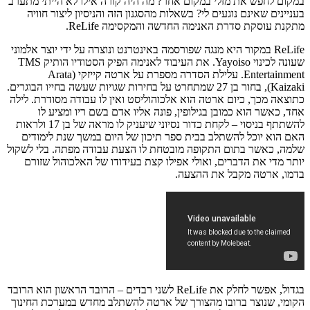
במקום לחפש את מזלי במקום אחר? מה היה קורה אילו לא הייתי מתערב
בעניינים שאינם נוגעים לי? בשאלות מהסגנון הזה והניסיון ליצור חוויה
מתקנת עוסקת סדרת האנימה החדשה והמקסימה ReLife.
ReLife במקור היא מנגה שפורסמה באינטרנט ונוצרה על ידי יוצר אלמוני
שעונה לכינוי Yayoiso. את העיבוד לאנימה הפיק הסטודיו הותיק TMS
Entertainment. עלילת הסדרה מספרת על ארטה קייזקי (Arata
Kaizaki), בחור בן 27 שמתחרט על בחירות שגויות שעשה בחייו הבוגרים.
כתוצאה מכך, כיום ארטה הוא אלכוהוליסט ואין לו עבודה מסודרת. לילה
אחד, כאשר הוא כמובן בגילופין, פונה אליו אדם בשם ריו ומציע לו
להשתתף בניסוי – לקחת כדור נסיוני שיעניק לו מראה של בן 17 ולראות
האם הוא יוכל להשתלב בבית ספר תיכון של היום במשך שנת לימודים
שלמה, כאשר בתום התקופה מובטחת לו הצעת עבודה מפתה. בלי לשקול
יותר מדי את הדברים, ואולי אפילו קצת בעידודו של האלכוהול שזורם
בדמו, ארטה מקבל את ההצעה.
בגדול, אפשר לחלק את ReLife לשני רבדים – הרובד הראשון הוא הרובד
הקומי, שנוצר ברובו מהצורך של ארטה להשתלב מחדש במערכת החינוך