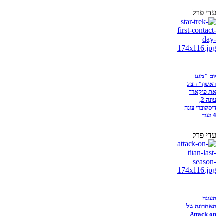
עדי פרל
יום "מגע
ראשון" הציג
את פיקארד
עונה 2,
דיסקוברי עונה
4 ועוד
עדי פרל
העונה
האחרונה של
Attack on