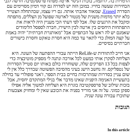
הדמויות בה. לדוגמה, בזכות הניסוי ארטה מפתח פרספקטיבה חדשה לגבי
הבחירות שעשה בחייו. במובן הזה יש לסדרה גם קווי דמיון מסויימים עם
הסדרה
Erased
, שמאוד אהבתי אותה. גם ריו עצמו, שבהתחלה הצטייר
כלא יותר מדמות משנית של מנטור לארטה שפועל מן הצללים, מתפתח
ומקבל את הרגעים שלו. אבל לפי דעתי הכי מעניין היה לראות את
התפתחות היחסים בין ארטה לבין הישירו, חברה לספסל הלימודים
שאמנם יש לה ראש על הכתפיים אבל "מאותגרת חברתית" יהיה באמת
על קצה המזלג כדי לתאר עד כמה היא חסרת טאקט וחסרת כישורים
חברתיים בסיסיים.
אני חייב להתוודות ש-ReLife הייתה עבורי ההפתעה של העונה. היא
הצליחה לסקרן אותי כמעט לכל אורכה ונתנה לי מספיק מוטיבציה כדי
לצפות בכל 13 הפרקים שלה, ששוחררו כולם באותו יום סטייל הסדרות
של נטפליקס. זה נחשב הישג בעיני מהסיבה הפשוטה שבדרך כלל אין לי
שום עניין בסדרות שמתרכזות בחיים בבית הספר, ז'אנר פופולרי עד בחילה
בתעשיית האנימה היפנית שאינו מדבר אלי בגילי המתקדם יחסית, אבל
בזכות שילוב של פרספקטיבה בוגרת היא הצליחה למשוך אליה אפילו
ספקן כמוני. על זה אני מוריד בפניה את הכובע שאין לי ומחזיק אצבעות
שתוכרז עבורה עונה שניה.
תגובות
In this article