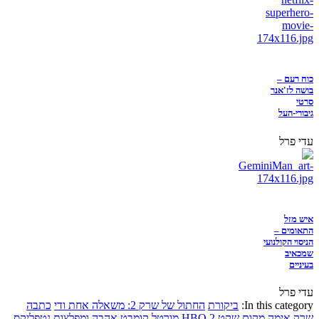
כוח רעם –
בושה לז'אנר
סרטי
גיבורי-העל
עדי פרל
איש מזל
התאומים –
הניסוי הקולנועי
שמכאיב
בעיניים
עדי פרל
In this category:
ביקורת
החתול של שרק 2: משאלה אחת ודי
כתבה
שרק
אימה
מקום שקט 2
HBO
מורטל קומבט
אהבה ומפלצות
נטפליקס