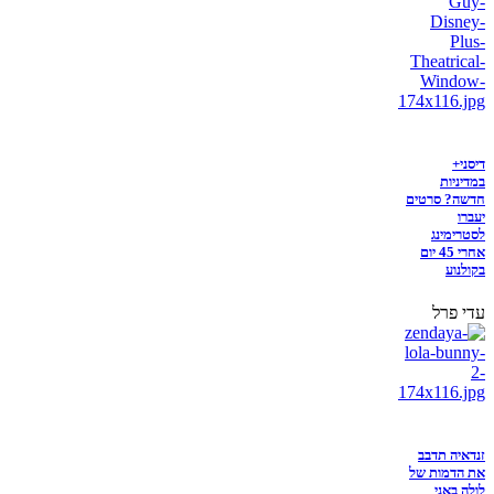
דיסני+
במדיניות
חדשה? סרטים
יעברו
לסטרימינג
אחרי 45 יום
בקולנוע
עדי פרל
זנדאיה תדבב
את הדמות של
לולה באני