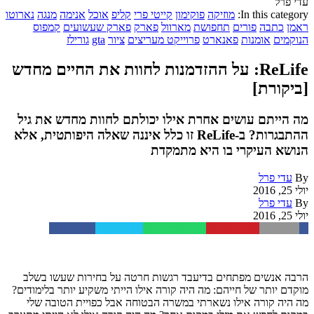
עדי פרל
In this category:
מוזיקה
פוקימון
קייטי פרי
קליפ
אוכל
אנימה
מנגה
נארוטו
ראמן
כתבה
פורים
תחפושת
מארוול
פארק
פארק שעשועים
קמפוס
הנוקמים
אומנות
פאנארט
פרוייקט מעריצים
ציור
gta
גורילז
ReLife: על ההזדמנות לחוות את החיים מחדש
[ביקורת]
מה הייתם עושים אחרת אילו יכולתם לחוות מחדש את גיל
ההתבגרות? ב-ReLife זו כלל איננה שאלה היפותטית, אלא
הנושא העיקרי בו היא מתמקדת
By
עדי פרל
יולי 25, 2016
By
עדי פרל
יולי 25, 2016
Facebook
Twitter
WhatsApp
Pinterest
Email
הרבה אנשים מפתחים בדיעבד רגשות חרטה על בחירות שעשו בשלב
מוקדם יותר של חייהם: מה היה קורה אילו הייתי משקיע יותר בלימודים?
מה היה קורה אילו נשארתי במשרה הבטוחה אבל כפויית הטובה שלי