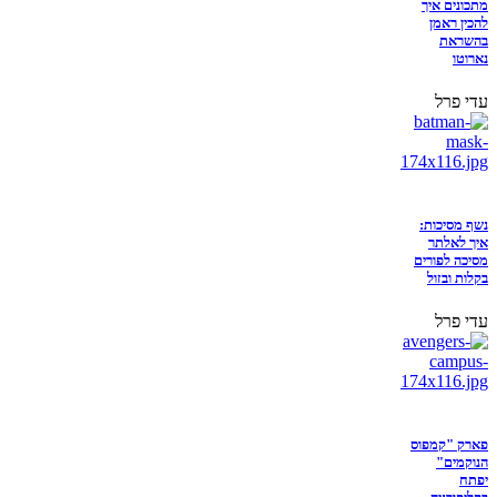
מתכונים איך
להכין ראמן
בהשראת
נארוטו
עדי פרל
נשף מסיכות:
איך לאלתר
מסיכה לפורים
בקלות ובזול
עדי פרל
פארק "קמפוס
הנוקמים"
יפתח