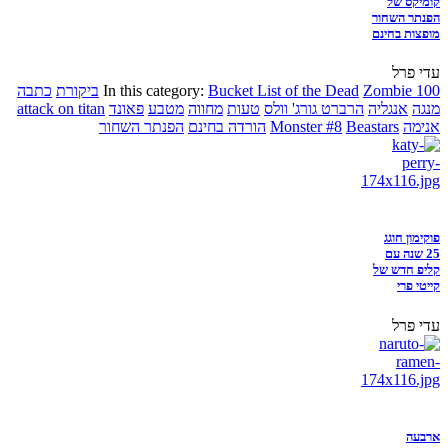
קומיקס של
הפנתר השחור
מופצות בחינם
עדי פרל
Zombie 100
Bucket List of the Dead
In this category:
ביקורת
כתבה
מנגה
אנגליה
הרברט גורג' וולס
טעות
מחווה
מטבע
פאונד
attack on titan
אנימה
Beastars
Monster #8
הורדה בחינם
הפנתר השחור
פוקימון חוגג
25 שנה עם
קליפ חדש של
קייטי פרי
עדי פרל
ארבעה