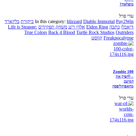
מופלאה?
עדי פרל
Pay2Win
Diablo Immortal
blizzard
In this category:
ביקורת
בליזארד
דיאבלו
כתבה
Elden Ring
אלדן רינג
משחק תפקידים
Life is Strange:
True Colors
Back 4 Blood
Turtle Rock Studios
Outriders
Freakpocalypse
קווסט
Zombie 100
– להפיק את
המיטב
מהאפוקליפסה
עדי פרל