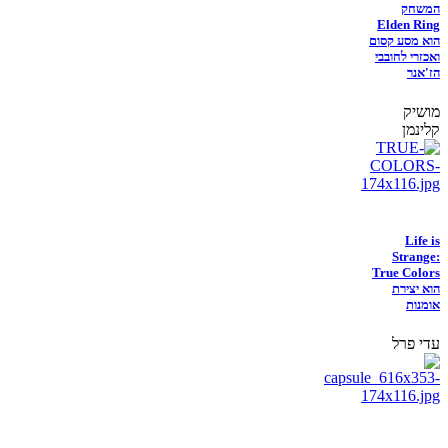
המשחק
Elden Ring
הוא מסע קסום
ואכזרי לחובבי
הז'אנר
מושיק
קלינמן
Life is
Strange:
True Colors
הוא יצירת
אומנות
עדי פרל