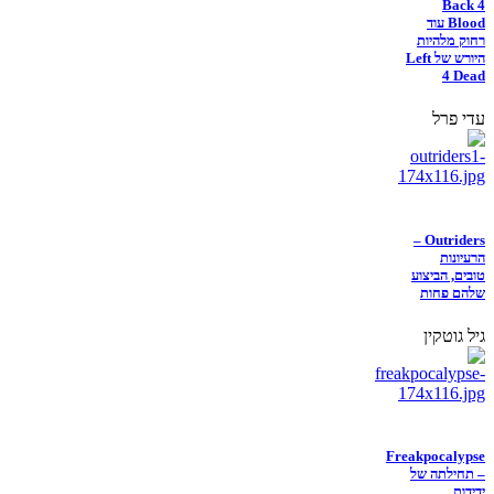
Back 4
Blood עוד
רחוק מלהיות
היורש של Left
4 Dead
עדי פרל
Outriders –
הרעיונות
טובים, הביצוע
שלהם פחות
גיל גוטקין
Freakpocalypse
– תחילתה של
ידידות