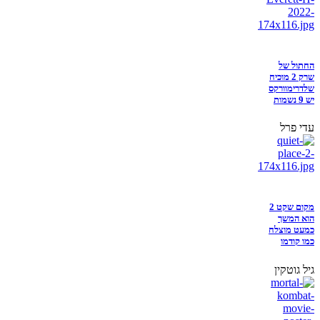
החתול של
שרק 2 מוכיח
שלדרימוורקס
יש 9 נשמות
עדי פרל
מקום שקט 2
הוא המשך
כמעט מוצלח
כמו קודמו
גיל גוטקין