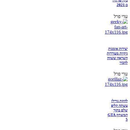
בקליפורניה
ב-2021
עדי פרל
יצירות אומנות
גיקיות מעוררות
השראה ששווה
להכיר
עדי פרל
להקת גורילז
עשתה קליפ
שלם בתוך
המשחק GTA
5