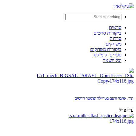
סרטים
ביקורות סרטים
סדרות
משחקים
ביקורות משחקים
ספרים וקומיקס
וכל השאר
תור: אהבה ורעם בטריילר ופוסטר חדשים
עדי פרל