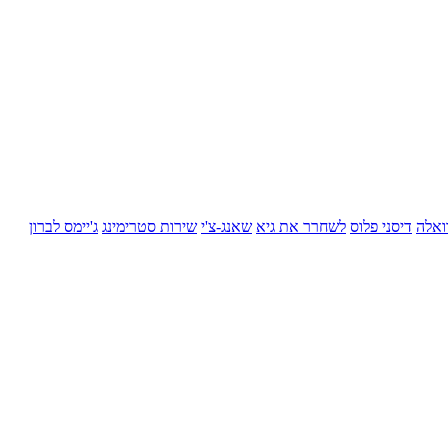
ואלה
דיסני פלוס
לשחרר את גיא
שאנג-צ'י
שירות סטרימינג
ג'יימס לברון