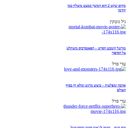
מקום שקט 2 הוא המשך כמעט מוצלח כמו
קודמו
גיל גוטקין
מורטל קומבט הסרט – הפאנסרביס משתלט
על הסיפור
עדי פרל
אהבה ומפלצות – ביצוע מרגש ומלא חן בסוף
העולם
עדי פרל
כוח רעם – בושה לז'אנר סרטי גיבורי-העל