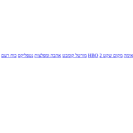
ימה
מקום שקט 2
HBO
מורטל קומבט
אהבה ומפלצות
נטפליקס
כוח רעם