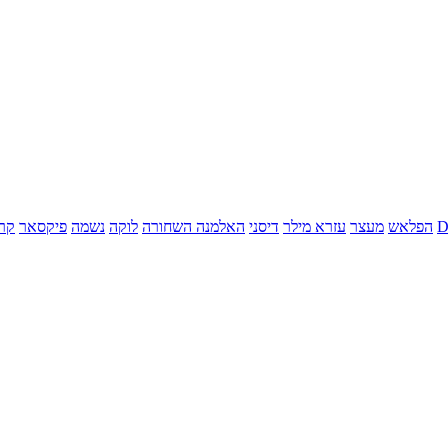
הפלאש
מעצר
עזרא מילר
דיסני
האלמנה השחורה
לוקה
נשמה
פיקסאר
קר