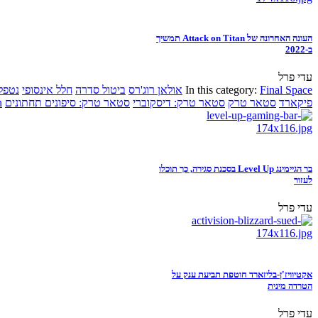
העונה האחרונה של Attack on Titan תמשיך
ב-2022
עדי פרל
Final Space
In this category:
אולאן רוג'רס
ביטול סדרה
חלל אינסופי
נטפל
פיקארד
סטאר טרק
סטאר טרק: דיסקוברי
סטאר טרק: סיפונים תחתונים
n
בר הגיימינג Level Up בסכנת סגירה, כך תוכלו
לעזור
עדי פרל
אקטיוויז'ן-בליזארד חוטפת תביעת ענק על
הטרדה מינית
עדי פרל