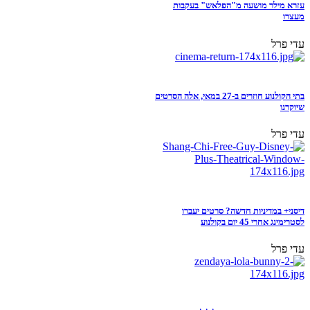
עזרא מילר מושעה מ"הפלאש" בעקבות
מעצרו
עדי פרל
בתי הקולנוע חוזרים ב-27 במאי, אלה הסרטים
שיוקרנו
עדי פרל
דיסני+ במדיניות חדשה? סרטים יעברו
לסטרימינג אחרי 45 יום בקולנוע
עדי פרל