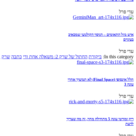
עדי פרל
איש מזל התאומים – הניסוי הקולנועי שמכאיב
בעיניים
עדי פרל
In this category:
ביקורת
החתול של שרק 2: משאלה אחת ודי
כתבה
שרק
א
חלל אינסופי (Final Space) לא תמשיך אחרי
עונה 3
עדי פרל
ריק ומורטי עונה 5 מתחילה מחר, זה מה שצריך
לדעת
עדי פרל