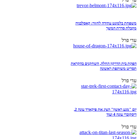
משפחת בלמונט עתידה לחזור: קאסלבניה
מקבלת סדרת המשך
עדי פרל
הפקת בית הדרקון החלה, השחקנים בהקראת
תסריט משותפת ראשונה
עדי פרל
יום "מגע ראשון" הציג את פיקארד עונה 2,
דיסקוברי עונה 4 ועוד
עדי פרל