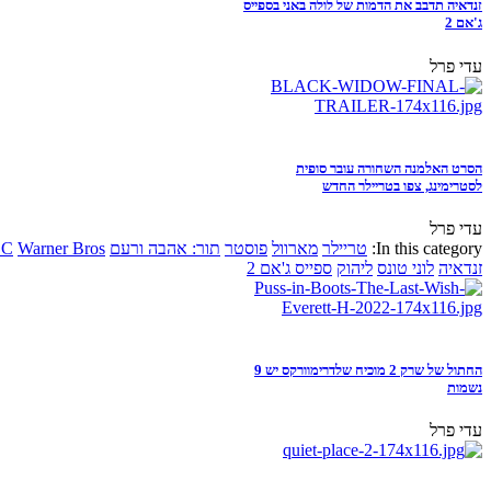
זנדאיה תדבב את הדמות של לולה באני בספייס
ג'אם 2
עדי פרל
הסרט האלמנה השחורה עובר סופית
לסטרימינג, צפו בטריילר החדש
עדי פרל
In this category:
טריילר
מארוול
פוסטר
תור: אהבה ורעם
Warner Bros
DC
זנדאיה
לוני טונס
ליהוק
ספייס ג'אם 2
החתול של שרק 2 מוכיח שלדרימוורקס יש 9
נשמות
עדי פרל