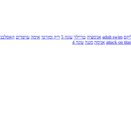
יקס
adult swim
אנימציה
טריילר
עונה 5
ריק ומורטי
אימה
ערפדים
קאסלבני
attack on tita
אנימה
מנגה
עונה 4