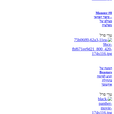
Monster #8
– סיפור קפקאי
בעולם של
מפלצות
עדי פרל
המנגה של
Beastars
תגיע לסיומה
בתחילת
אוקטובר
עדי פרל