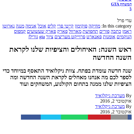
המשחק GTA
5
עדי פרל
In this category:
מוזיקה
פוקימון
קייטי פרי
קליפ
אוכל
אנימה
מנגה
נארוטו
ראמן
כתבה
פורים
תחפושת
מארוול
פארק
פארק שעשועים
קמפוס
הנוקמים
אומנות
פאנארט
פרוייקט מעריצים
ציור
gta
גורילז
ראש השנה: האיחולים והציפיות שלנו לקראת
השנה החדשה
שנה חדשה עומדת בפתח. צוות גיקלואיד התאסף במיוחד כדי
לספר לכם מה אנחנו מאחלים לקראת השנה החדשה ומה
הציפיות שלנו ממנה בתחום הקולנוע, המשחקים ועוד
By
מערכת גיקלואיד
אוקטובר 2, 2016
By
מערכת גיקלואיד
אוקטובר 2, 2016
Facebook
Twitter
WhatsApp
Pinterest
Email