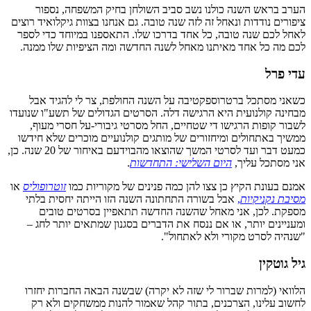
הערב בראש השנה כולנו נשב סביב השולחן בחיק המשפחה, נספור
ציפורים נודדות ונאחל זה לזה שנה טובה. גם אנחנו בצוות גיקלואיד רוצים
לאחל לכם שנה טובה, כל אחד בדרכו שלו. התאספנו במיוחד כדי לספר
לכם מה כל אחד מאיתנו מאחל לשנה החדשה ומה הציפיות שלו ממנה.
עדי פרל
כשאני מסתכל ברטרוספקטיבה על השנה החולפת, צר לי להגיד אבל
מבחינה קולנועית היא הרגישה דלה. הסרטים הגדולים של תשע"ו שנועדו
לשבור קופות הרגישו די שטחיים, החל מסרטי גיבורי-על חסרי מעוף,
ממשיך באתחולים ומיחזורים של מותגים קולנועיים מוכרים שלא חידשו
כמעט דבר ועד לסרטי המשך שהוצאו מהבוידעם באיחור של 20 שנה. כן,
אני מסתכל עליך,
היום השלישי: התחדשות
.
אמנם בעונת הקיץ כן צצו להן כמה פנינים של מקוריות כמו
זוטרופוליס
או
מסיבת נקניקיות
,
אבל בשורה התחתונה השנה הזו הייתה יחסית בלתי
מספקת. לכן, אני מאחל שהשנה החדשה תתאפיין בסרטים טובים
ומעניינים יותר, או אם ננסח את הדברים בסגנון שמתאים יותר לחג –
"שנהיה לסרט מקורי ולא לאתחול".
גיל גוטקין
הלוואי (למרות שברור לי שזה לא יקרה) שבשנה הבאה החברות יחזרו
לחשוב עלינו, הצרכנים, בתור קהל שאמור להנות ממשחקים ולא רק