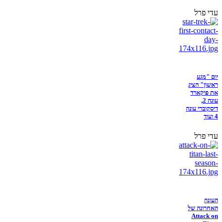
עדי פרל
יום "מגע
ראשון" הציג
את פיקארד
עונה 2,
דיסקוברי עונה
4 ועוד
עדי פרל
העונה
האחרונה של
Attack on