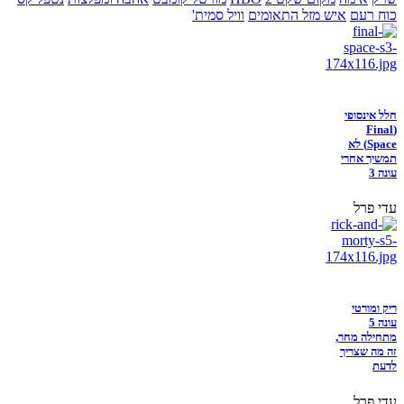
כוח רעם
איש מזל התאומים
וויל סמית'
חלל אינסופי
(Final
Space) לא
תמשיך אחרי
עונה 3
עדי פרל
ריק ומורטי
עונה 5
מתחילה מחר,
זה מה שצריך
לדעת
עדי פרל