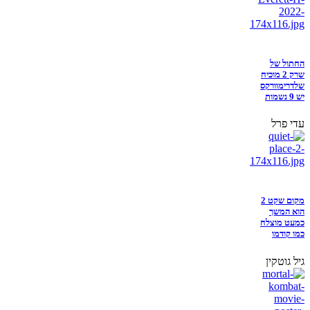
החתול של
שרק 2 מוכיח
שלדרימוורקס
יש 9 נשמות
עדי פרל
מקום שקט 2
הוא המשך
כמעט מוצלח
כמו קודמו
גיל גוטקין