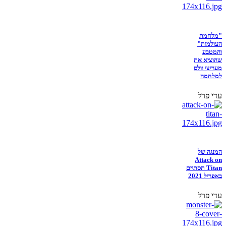
"מלחמת
העולמות"
והמטבע
שהוציא את
מעריצי וולס
למלחמה
עדי פרל
המנגה של
Attack on
Titan תסתיים
באפריל 2021
עדי פרל