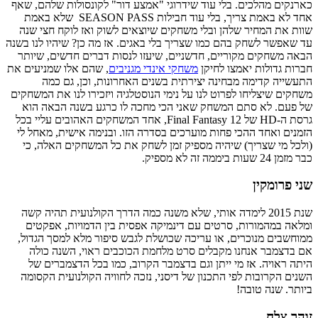
כארנקים מהלכים. בלי עוד שידרוגי "אמצע דור" לקונסולות שלהם, שאף
אחד לא באמת צריך, בלי עוד חבילות SEASON PASS שלא באמת
שוות את המחיר שלהן ובלי משחקים שיוצאים לשוק ואז לוקח חצי שנה
עד שאפשר לשחק בהם כמו שצריך בלי באגים. אז מה כן? שיהיו לנו בשנה
הבאה משחקים מקוריים, חדשניים, שיעזו לנסות דברים חדשים, שיותר
חברות גדולות יאמצו לחיקן
משחקי אינדי מגניבים
, שהם אלו שמניעים את
התעשייה קדימה מבחינה יצירתית בשנים האחרונות, וכן, גם כמה
משחקים שיצליחו לפרוט לנו על נימי הנוסטלגיה ויזכירו לנו את המשחקים
של פעם. לא סתם המשחק שאני הכי מחכה לו כרגע בשנה הבאה הוא
גרסת ה-HD של Final Fantasy 12, אחד המשחקים האהובים עליי בכל
הזמנים ואחד ההכי פחות מוערכים בסדרה הזו. ובנימה אישית, מאחל לי
(ולכל מי שצריך) שיהיה מספיק זמן לשחק את כל המשחקים האלה, כי
כבר מזמן 24 שעות ביממה זה לא מספיק.
שני פרומקין
שנת 2015 לימדה אותי, שלא משנה כמה הדרך הקולנועית תהיה קשה
ומלאה במהמורות, סרטים עם דינמיקה אפסית בין הדמויות, אפקטים
ממוחשבים מנוכרים, או עריכה שכושלת לגבש סיפור מלא למסך הגדול,
אם בדצמבר אנחנו מקבלים סרט מלחמת הכוכבים ראוי, השנה כולה
היתה ראויה. אז מי ייתן וגם בדצמבר הקרוב, כמו בכל הדצמברים של
השנים הקרובות לפי התכנון של דיסני, נזכה לחוויה הקולנועית הקסומה
ביותר. שנה טובה!
זוהר צלח