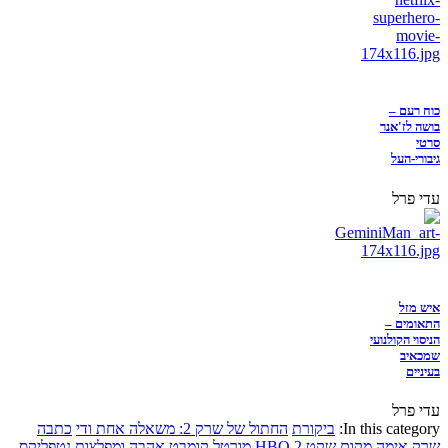
כוח רעם –
בושה לז'אנר
סרטי
גיבורי-העל
עדי פרל
איש מזל
התאומים –
הניסוי הקולנועי
שמכאיב
בעיניים
עדי פרל
In this category:
ביקורת
החתול של שרק 2: משאלה אחת ודי
כתבה
שרק
אימה
מקום שקט 2
HBO
מורטל קומבט
אהבה ומפלצות
נטפליקס