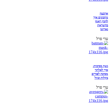
ארבעה
מתכונים איך
להכין ראמן
בהשראת
נארוטו
עדי פרל
נשף מסיכות:
איך לאלתר
מסיכה לפורים
בקלות ובזול
עדי פרל