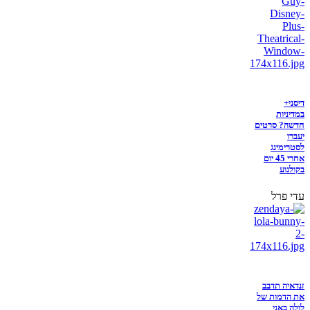
דיסני+
במדיניות
חדשה? סרטים
יעברו
לסטרימינג
אחרי 45 יום
בקולנוע
עדי פרל
זנדאיה תדבב
את הדמות של
לולה באני