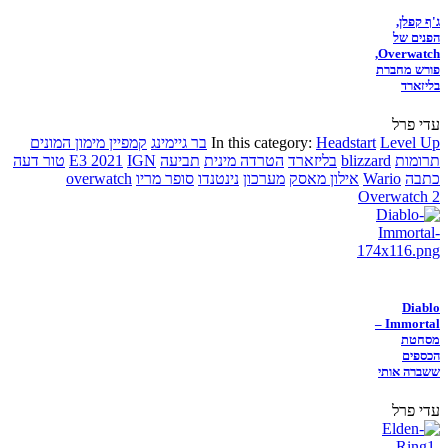
ג'ף קפלן,
הפנים של
Overwatch,
פורש מחברת
בליזארד
עדי פרל
Level Up
Headstart
In this category:
בר גיימינג
קמפיין מימון המונים
תרומות
blizzard
בליזארד
הטרדה מינית
תביעה
IGN
E3 2021
טור דעה
כתבה
Wario
אילון מאסק
מערכון
נינטנדו
סופר מריו
overwatch
Overwatch 2
Diablo
Immortal –
מסחטת
הכספים
ששברה אותי
עדי פרל