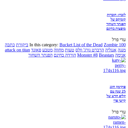
לזכרו: חוברות
קומיקס של
הפנתר השחור
מופצות בחינם
עדי פרל
Zombie 100
Bucket List of the Dead
In this category:
ביקורת
כתבה
מנגה
אנגליה
הרברט גורג' וולס
טעות
מחווה
מטבע
פאונד
attack on titan
אנימה
Beastars
Monster #8
הורדה בחינם
הפנתר השחור
פוקימון חוגג
25 שנה עם
קליפ חדש של
קייטי פרי
עדי פרל