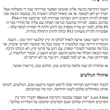
השנה החדשה מגיעה אלינו אוטוטו ואפשר שהייתה שנה די מוצלחת אבל
תמיד יש לאן לשאוף. אז אני מאחל לכולנו ראשית כל, שבשנה הבאה סוני
יפסיקו להיות דושים ויתנו הצדקה אמיתית לכך שרכשנו את ה-PS4
ממיטב כספנו. למרות שהשנה כנראה תפתח עם עליה של מחירי מנוי ה-
PS פלוס, לסוני יש עדיין מספיק זמן לתקן ולתת לו תמורה לכסף שלנו –
אפשרות להריץ משחקי PS3 יכולה להיות התחלה נהדרת.
הדבר השני שאני ארצה לאחל לכולנו זה קיץ קולנועי יותר טוב – השנה
הנוכחית הייתה שנה קולנועית די טובה בכל מה שקשור לסרטי איכות, אך
בכל מה שקשור לשוברי קופות, עם דגש על סרטי קיץ, לא קיבלנו הרבה.
שנה הבאה תכלול את
מקס הזועם: כביש הזעם 2
,
שומרי הגלקסיה 2
,
ספיידרמן
ועוד, אז יש למה לצפות. רק שדי.סי לא יהרסו לנו.
אז שתהיה לנו שנה מלאה בגיימינג טוב, קולנוע טוב, בריאות ואושר.
איחולי הגולשים
לכבוד הפרוייקט המיוחד שלנו לראש השנה ביקשנו מכם, הגולשים, לשתף
אותנו באיחולים שלכם לשנה החדשה. הנה מה שכתבתם:
Lavi Afriat: "אני מצפה שבשנה הקרובה Marvel יקשרו יותר בין
הסרטים והסדרות שלהם ושגם הסרטים יסתמכו על הסדרות שלהם".