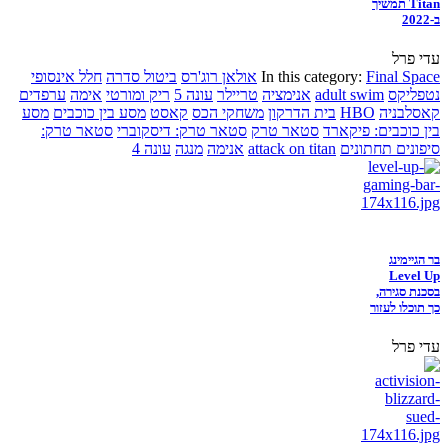
Titan תמשיך
ב-2022
עדי פרל
Final Space
In this category:
אולאן רוג'רס
ביטול סדרה
חלל אינסופי
נטפליקס
adult swim
אנימציה
טריילר
עונה 5
ריק ומורטי
אימה
ערפדים
קאסלבניה
HBO
בית הדרקון
משחקי הכס
קאסט
מסע בין כוכבים
מסע
בין כוכבים: פיקארד
סטאר טרק
סטאר טרק: דיסקוברי
סטאר טרק:
סיפונים תחתונים
attack on titan
אנימה
מנגה
עונה 4
בר הגיימינג
Level Up
בסכנת סגירה,
כך תוכלו לעזור
עדי פרל