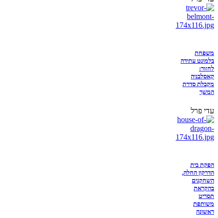
משפחת
בלמונט עתידה
לחזור:
קאסלבניה
מקבלת סדרת
המשך
עדי פרל
הפקת בית
הדרקון החלה,
השחקנים
בהקראת
תסריט
משותפת
ראשונה