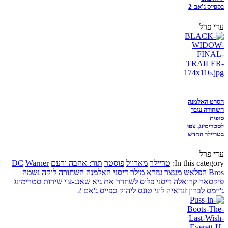
בספייס ג'אם 2
עדי פרל
הסרט האלמנה
השחורה עובר
סופית
לסטרימינג, צפו
בטריילר החדש
עדי פרל
In this category:
טריילר
מארוול
פוסטר
תור: אהבה ורעם
Warner
DC
Bros
הפלאש
מעצר
עזרא מילר
דיסני
האלמנה השחורה
לוקה
נשמה
פיקסאר
קרואלה
דיסני פלוס
לשחרר את גיא
שאנג-צ'י
שירות סטרימינג
ג'יימס לברון
זנדאיה
לוני טונס
ליהוק
ספייס ג'אם 2