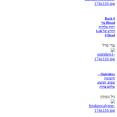
Back 4
Blood עוד
רחוק מלהיות
היורש של Left
4 Dead
עדי פרל
Outriders –
הרעיונות
טובים, הביצוע
שלהם פחות
גיל גוטקין