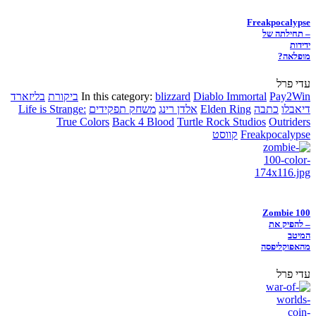
Freakpocalypse
– תחילתה של
ידידות
מופלאה?
עדי פרל
Pay2Win
Diablo Immortal
blizzard
In this category:
ביקורת
בליזארד
דיאבלו
כתבה
Elden Ring
אלדן רינג
משחק תפקידים
Life is Strange:
True Colors
Back 4 Blood
Turtle Rock Studios
Outriders
Freakpocalypse
קווסט
Zombie 100
– להפיק את
המיטב
מהאפוקליפסה
עדי פרל