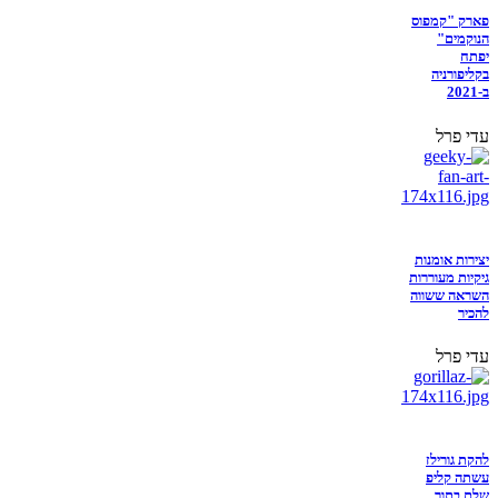
פארק "קמפוס
הנוקמים"
יפתח
בקליפורניה
ב-2021
עדי פרל
יצירות אומנות
גיקיות מעוררות
השראה ששווה
להכיר
עדי פרל
להקת גורילז
עשתה קליפ
שלם בתוך