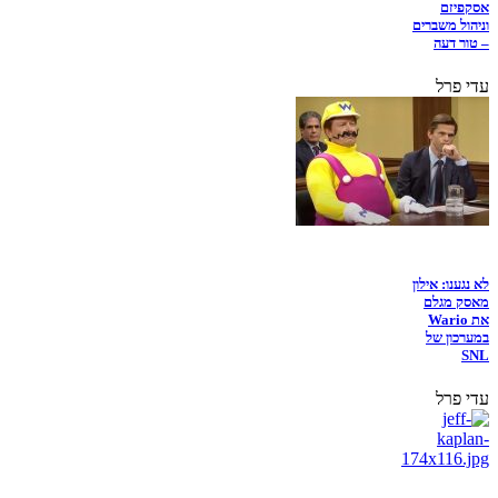
אסקפיזם
וניהול משברים
– טור דעה
עדי פרל
לא נגענו: אילון
מאסק מגלם
את Wario
במערכון של
SNL
עדי פרל