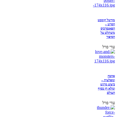
מורטל קומבט
הסרט –
הפאנסרביס
משתלט על
הסיפור
עדי פרל
אהבה
ומפלצות –
ביצוע מרגש
ומלא חן בסוף
העולם
עדי פרל