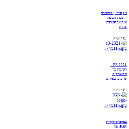
אקטיוויז'ן-בליזארד
חוטפת תביעת
ענק על הטרדה
מינית
עדי פרל
E3 2021 –
רשימת כל
המשחקים
שיופיעו באירוע
עדי פרל
בעקבות תקרית
IGN: על