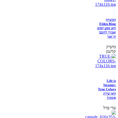
המשחק
Elden Ring
הוא מסע קסום
ואכזרי לחובבי
הז'אנר
מושיק
קלינמן
Life is
Strange:
True Colors
הוא יצירת
אומנות
עדי פרל