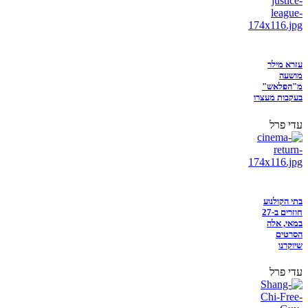
עזרא מילר
מושעה
מ"הפלאש"
בעקבות מעצרו
עדי פרל
בתי הקולנוע
חוזרים ב-27
במאי, אלה
הסרטים
שיוקרנו
עדי פרל