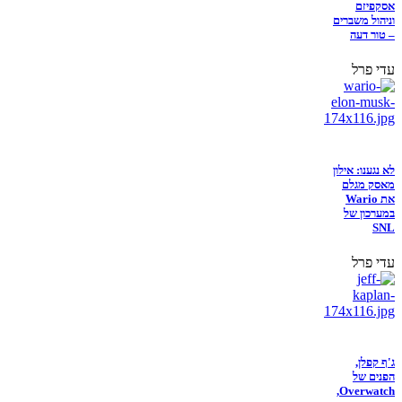
אסקפיזם
וניהול משברים
– טור דעה
עדי פרל
לא נגענו: אילון
מאסק מגלם
את Wario
במערכון של
SNL
עדי פרל
ג'ף קפלן,
הפנים של
Overwatch,