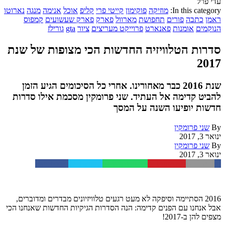
עדי פרל
In this category:
מוזיקה
פוקימון
קייטי פרי
קליפ
אוכל
אנימה
מנגה
נארוטו
ראמן
כתבה
פורים
תחפושת
מארוול
פארק
פארק שעשועים
קמפוס
הנוקמים
אומנות
פאנארט
פרוייקט מעריצים
ציור
gta
גורילז
סדרות הטלוויזיה החדשות הכי מצופות של שנת
2017
שנת 2016 כבר מאחורינו. אחרי כל הסיכומים הגיע הזמן
להביט קדימה אל העתיד. שני פרומקין מסכמת אילו סדרות
חדשות יופיעו השנה על המסך
By
שני פרומקין
ינואר 3, 2017
By
שני פרומקין
ינואר 3, 2017
Facebook
Twitter
WhatsApp
Pinterest
Email
2016 הסתיימה וסיפקה לא מעט רגעים טלוויזיונים מבדרים ומדוברים,
אבל אנחנו עם הפנים קדימה: הנה הסדרות הגיקיות החדשות שאנחנו הכי
מצפים להן ב-2017!