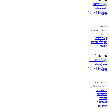
משפחת
בלמונט עתידה
לחזור:
קאסלבניה
מקבלת סדרת
המשך
עדי פרל
הפקת בית
הדרקון החלה,
השחקנים
בהקראת
תסריט
משותפת
ראשונה