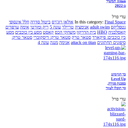
Titan תמשיך
ב-2022
עדי פרל
Final Space
In this category:
אולאן רוג'רס
ביטול סדרה
חלל אינסופי
נטפליקס
adult swim
אנימציה
טריילר
עונה 5
ריק ומורטי
אימה
ערפדים
קאסלבניה
HBO
בית הדרקון
משחקי הכס
קאסט
מסע בין כוכבים
מסע
בין כוכבים: פיקארד
סטאר טרק
סטאר טרק: דיסקוברי
סטאר טרק:
סיפונים תחתונים
attack on titan
אנימה
מנגה
עונה 4
בר הגיימינג
Level Up
בסכנת סגירה,
כך תוכלו לעזור
עדי פרל