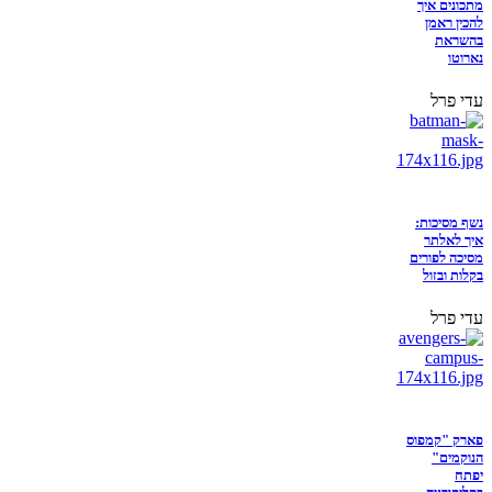
מתכונים איך
להכין ראמן
בהשראת
נארוטו
עדי פרל
נשף מסיכות:
איך לאלתר
מסיכה לפורים
בקלות ובזול
עדי פרל
פארק "קמפוס
הנוקמים"
יפתח