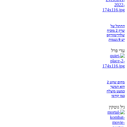
החתול של
שרק 2 מוכיח
שלדרימוורקס
יש 9 נשמות
עדי פרל
מקום שקט 2
הוא המשך
כמעט מוצלח
כמו קודמו
גיל גוטקין