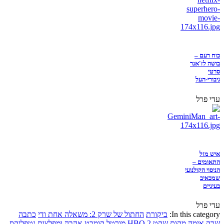
כוח רעם –
בושה לז'אנר
סרטי
גיבורי-העל
עדי פרל
איש מזל
התאומים –
הניסוי הקולנועי
שמכאיב
בעיניים
עדי פרל
In this category:
ביקורת
החתול של שרק 2: משאלה אחת ודי
כתבה
שרק
אימה
מקום שקט 2
HBO
מורטל קומבט
אהבה ומפלצות
נטפליקס