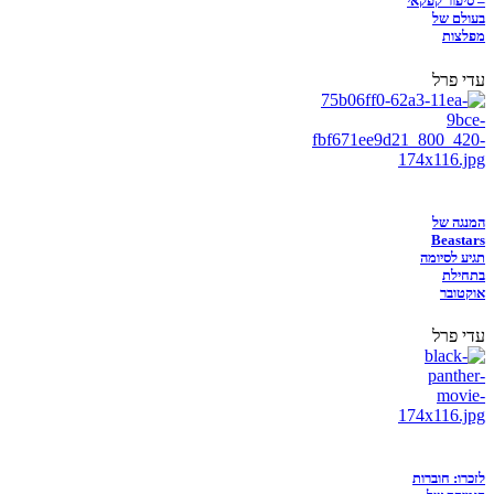
– סיפור קפקאי
בעולם של
מפלצות
עדי פרל
המנגה של
Beastars
תגיע לסיומה
בתחילת
אוקטובר
עדי פרל
לזכרו: חוברות