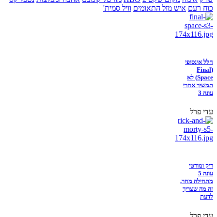
כוח רעם
איש מזל התאומים
וויל סמית'
חלל אינסופי
(Final
Space) לא
תמשיך אחרי
עונה 3
עדי פרל
ריק ומורטי
עונה 5
מתחילה מחר,
זה מה שצריך
לדעת
עדי פרל