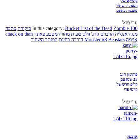
קומיקס של
הפנתר השחור
מופצות בחינם
עדי פרל
Zombie 100
Bucket List of the Dead
In this category:
ביקורת
כתבה
מנגה
אנגליה
הרברט גורג' וולס
טעות
מחווה
מטבע
פאונד
attack on titan
אנימה
Beastars
Monster #8
הורדה בחינם
הפנתר השחור
פוקימון חוגג
25 שנה עם
קליפ חדש של
קייטי פרי
עדי פרל
ארבעה