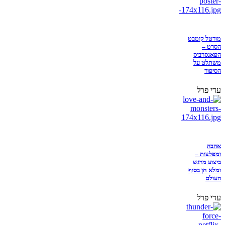
מורטל קומבט
הסרט –
הפאנסרביס
משתלט על
הסיפור
עדי פרל
אהבה
ומפלצות –
ביצוע מרגש
ומלא חן בסוף
העולם
עדי פרל