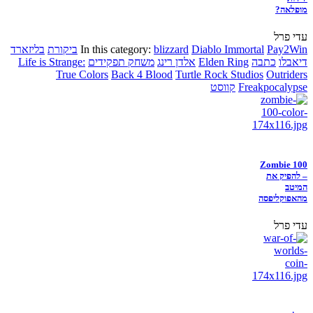
מופלאה?
עדי פרל
Pay2Win
Diablo Immortal
blizzard
In this category:
ביקורת
בליזארד
דיאבלו
כתבה
Elden Ring
אלדן רינג
משחק תפקידים
Life is Strange:
True Colors
Back 4 Blood
Turtle Rock Studios
Outriders
Freakpocalypse
קווסט
Zombie 100
– להפיק את
המיטב
מהאפוקליפסה
עדי פרל