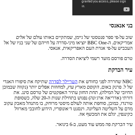
בני אנאנסי
שוב על-פי ספר פנטסטי של גיימן, שמתקיים באותו עולם של
אלים
אמריקאים
. ה-BBC One יוציאו מיני-סדרה על חייהם של שני בניו של אל
העכביש על-פי אגדת העם האפריקאית, אנאסי.
טרם פורסם מועד רשמי ליציאת הסדרה.
עיר הברקת
NBC שחררה לפני כחודש את
הטריילר לסדרה
שתיקח את סיפורו האגדי
של ל. פרנק באום,
הקוסם מארץ עוץ,
למחוזות אפלים יותר (נקווה שבמובן
החיובי של המילה), תחת החזון עתיר האפקטים של טרסם סינג. את
דורתי (אדריאה ארג׳ונה) נפגוש בתחילת שנות ה-20 שלה, כשסופת
טורנדו, כמובן, סוחפת אותה לעולם מיסטי מרוחק, בו מתנהל מאבק עקוב
מדם על השליטה העליונה. וינסנט ד׳אונופריו, הידוע לחובבי מארוול
כקינגפין, יגלם את המכשף אוז.
עיר הברקת
פה ממש עוד מעט, ב-6 בינואר.