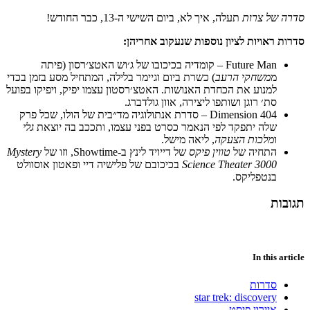
סדרה של צרות
תעלה, איך לא, ביום השישי ה-13, כבר החודש!
סדרות ראויות לציון נוספות שנעקוב אחריהן:
Future Man – קומדיה בכיכובו של ג׳וש האטצ׳רסון (פיתה
מ
משחקי הרעב
) כשרת ביום וגיימר בלילה, המתחיל מסע בזמן בכדי
למנוע את הכחדת האנושות. האטצ׳רסטון עצמו יפיק, ויפיקו בפועל
סת׳ רוגן ושותפו ליצירה, אוון גולדברג.
Dimension 404 – סדרת אנתולוגיה מד״בית של הולו, שכל פרק
שלה יתפקד לפי הנאמר כסרט בפני עצמו, ותככב בה יוצאת
גלי
ו
מלכות הצעקה
, ליאה מישל.
התחיה של
טווין פיקס
של דייויד לינץ ב-Showtime, וזו של
Mystery
Science Theater 3000
בכיכובם של פלישיה דיי ופאטון אוסוולט
בנטפליקס.
תגובות
In this article
סדרות
star trek: discovery
איירון פיסט