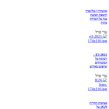
אקטיוויז'ן-בליזארד
חוטפת תביעת
ענק על הטרדה
מינית
עדי פרל
E3 2021 –
רשימת כל
המשחקים
שיופיעו באירוע
עדי פרל
בעקבות תקרית
IGN: על