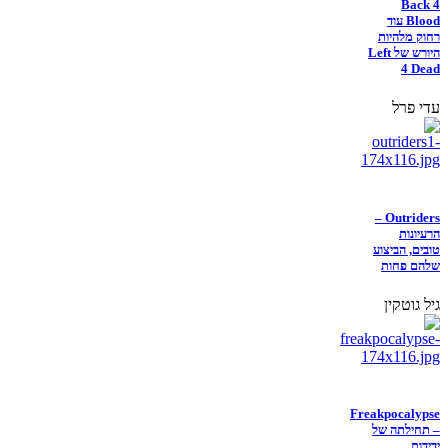
Back 4
Blood עוד
רחוק מלהיות
היורש של Left
4 Dead
עדי פרל
Outriders –
הרעיונות
טובים, הביצוע
שלהם פחות
גיל גוטקין
Freakpocalypse
– תחילתה של
ידידות