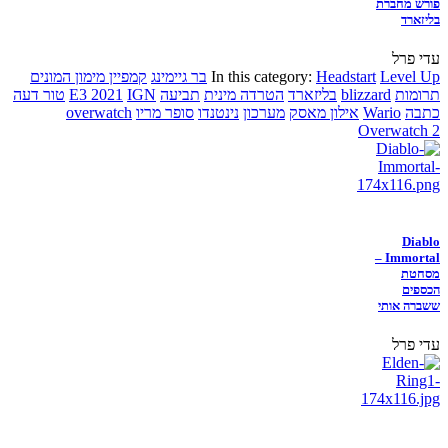
פורש מחברת
בליזארד
עדי פרל
Level Up
Headstart
In this category:
בר גיימינג
קמפיין מימון המונים
תרומות
blizzard
בליזארד
הטרדה מינית
תביעה
IGN
E3 2021
טור דעה
כתבה
Wario
אילון מאסק
מערכון
נינטנדו
סופר מריו
overwatch
Overwatch 2
Diablo
Immortal –
מסחטת
הכספים
ששברה אותי
עדי פרל