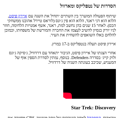
הסדרות של נטפליקס ומארוול
שיתוף הפעולה המוערך בין השתיים יתחיל את השנה עם
איירון פיסט
,
הלוא הוא דני ראנד, הלוא הוא פין ג׳ונס (לוראס טיירל אהובנו ממשחקי
הכס). לאחר 15 שנים בהן נחשב למת, ראנד, אשף אמנויות הלחימה, חוזר
לניו יורק בנסיון להשיב לעצמו את החברה והמורשת של משפחתו, וכמובן
להלחם באלו השואפים להשחית את העיר.
איירון פיסט
תעלה בנטפליקס ב-17 במרץ.
אחרי הצגתו של איירון פיסט, הגיבור יתאחד עם דרדוויל, ג׳סיקה ג׳ונס
ולוק קייג׳ בסדרה Defenders. בנוסף, נמתין לסדרת הספין אוף של
המעניש
, שכיכב בעונתה השניה של דרדוויל.
Star Trek: Discovery
טראקרז,
התפקדו!
לאחר היעדרות של יותר מעשור, CBS מחזירה את