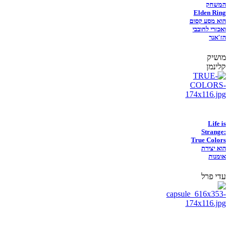
המשחק
Elden Ring
הוא מסע קסום
ואכזרי לחובבי
הז'אנר
מושיק
קלינמן
Life is
Strange:
True Colors
הוא יצירת
אומנות
עדי פרל