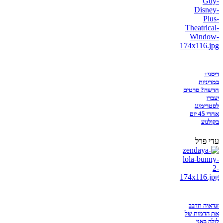
דיסני+
במדיניות
חדשה? סרטים
יעברו
לסטרימינג
אחרי 45 יום
בקולנוע
עדי פרל
זנדאיה תדבב
את הדמות של
לולה באני