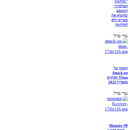
"מלחמת
העולמות"
והמטבע
שהוציא את
מעריצי וולס
למלחמה
עדי פרל
המנגה של
Attack on
Titan תסתיים
באפריל 2021
עדי פרל
Monster #8