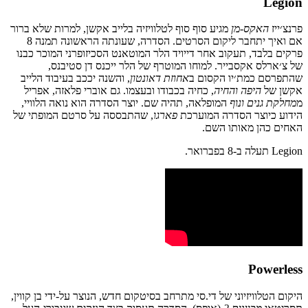
Legion
פרנצ׳ייז
האקס-מן
מגיע סוף סוף לטלוויזיה בלייב אקשן, למרות שלא ברור
אם ואיך יתחבר ליקום הסרטים. הסדרה, שעונתה הראשונה תמנה 8
פרקים בלבד, תעקוב אחר דייויד הלר המוטאנט הסכיזופרני המוכר כבנו
של צ׳ארלס אקסבייר. למוחו המוטרף של הלר ייכנס דן סטיבנס,
שהתפרסם כמת׳יו הקסום ב
אחוזת דאונטון
, והשנה יככב בעיבוד הלייב
אקשן של
הי
פה והחיה
, כחיה בכבודו ובעצמו. גם אוברי פלאזה, אפריל
מ
מחלקת גנים ונוף
המופלאה, תהיה שם. יוצר הסדרה הוא נואה הלוויי,
הידוע כיוצר הסדרה המוערכת
פארגו
, שהתבססה על סרטם המופתי של
האחים כהן מאותו השם.
Legion תעלה ב-8 בפברואר.
Powerless
היקום הטלוויזיוני של די.סי מתרחב בסיטקום חדש, הנוצר על-ידי בן קווין,