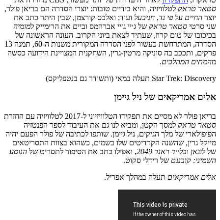
סטאר טראק
לטלוויזיה, והיא בידיים טובות: יוצרי הסדרה הם בריאן פולר,
יוצר
החיים על פי נד
,
חניבעל
ועוד; ואלכס קורצמן, שבין היתר כתב את
שני סרטי
סטאר טראק
של ג׳יי ג׳יי אברהמס וביים את הרימייק ל
מומיה
בכיכובו של טום קרוז, שעתיד לצאת ביוני הקרוב. העונה הראשונה של
הסדרה, המתרחשת כעשור לפני הסדרה המקורית משנות ה-60, תמנה 13
פרקים, ותככב בה סוניקה מרטין-גרין, השחקנית המצויינת הידועה כסשה
מ
המתים המהלכים
.
Star Trek: Discovery תעלה במאי (ותשודר גם בנטפליקס)
אלים אמריקאים של ניל גיימן
בריאן פולר לא מסיים את תפקידו הטלוויזיוני ל-2017 לטלוויזיה עם החזרת
סטאר טראק
למסך הקטן, ומביא לנו גם את העיבוד לספר הפנטזיה
הפופולארי של מלך הגיקים, ניל גיימן. שותפו לכתיבה של פולר הפעם יהיה
מייקל גרין, שהשנה הקרדיטים שלו בשמים, כשהוא בצוות התסריטאים
של
לוגאן
ו
בלייד ראנר 2049
, ואפילו כתב את הסיפור לתסריט של
הנוסע
השמיני: קובננט
של רידלי סקוט.
אלים אמריקאים
תעלה במהלך אפריל.