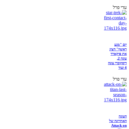
עדי פרל
יום "מגע
ראשון" הציג
את פיקארד
עונה 2,
דיסקוברי עונה
4 ועוד
עדי פרל
העונה
האחרונה של
Attack on