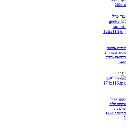
בקליפורניה
ב-2021
עדי פרל
יצירות אומנות
גיקיות מעוררות
השראה ששווה
להכיר
עדי פרל
להקת גורילז
עשתה קליפ
שלם בתוך
המשחק GTA
5