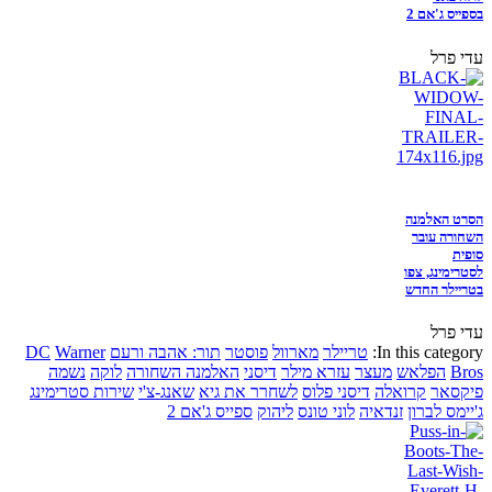
בספייס ג'אם 2
עדי פרל
הסרט האלמנה
השחורה עובר
סופית
לסטרימינג, צפו
בטריילר החדש
עדי פרל
In this category:
טריילר
מארוול
פוסטר
תור: אהבה ורעם
Warner
DC
Bros
הפלאש
מעצר
עזרא מילר
דיסני
האלמנה השחורה
לוקה
נשמה
פיקסאר
קרואלה
דיסני פלוס
לשחרר את גיא
שאנג-צ'י
שירות סטרימינג
ג'יימס לברון
זנדאיה
לוני טונס
ליהוק
ספייס ג'אם 2