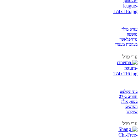
עזרא מילר
מושעה
מ"הפלאש"
בעקבות מעצרו
עדי פרל
בתי הקולנוע
חוזרים ב-27
במאי, אלה
הסרטים
שיוקרנו
עדי פרל