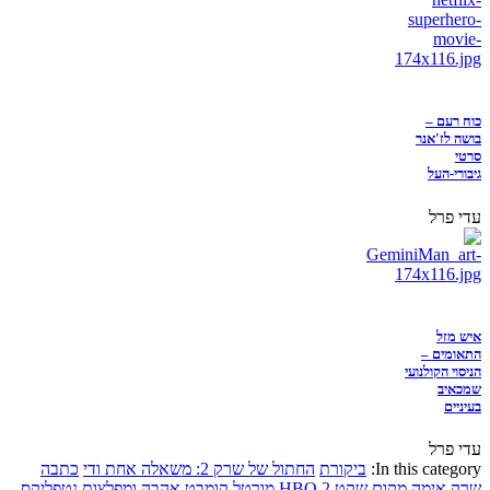
כוח רעם –
בושה לז'אנר
סרטי
גיבורי-העל
עדי פרל
איש מזל
התאומים –
הניסוי הקולנועי
שמכאיב
בעיניים
עדי פרל
In this category:
ביקורת
החתול של שרק 2: משאלה אחת ודי
כתבה
שרק
אימה
מקום שקט 2
HBO
מורטל קומבט
אהבה ומפלצות
נטפליקס