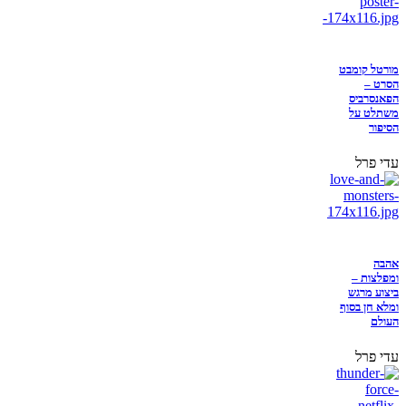
מורטל קומבט
הסרט –
הפאנסרביס
משתלט על
הסיפור
עדי פרל
אהבה
ומפלצות –
ביצוע מרגש
ומלא חן בסוף
העולם
עדי פרל