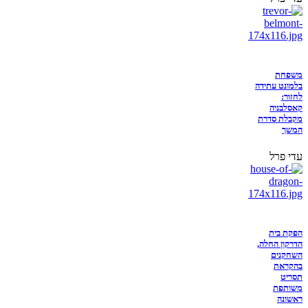
משפחת
בלמונט עתידה
לחזור:
קאסלבניה
מקבלת סדרת
המשך
עדי פרל
הפקת בית
הדרקון החלה,
השחקנים
בהקראת
תסריט
משותפת
ראשונה