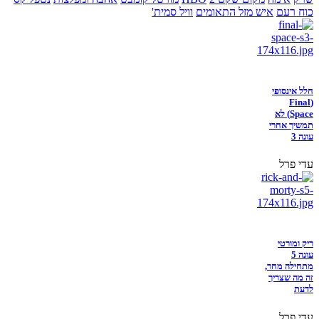
כוח רעם
איש מזל התאומים
וויל סמית'
חלל אינסופי
(Final
Space) לא
תמשיך אחרי
עונה 3
עדי פרל
ריק ומורטי
עונה 5
מתחילה מחר,
זה מה שצריך
לדעת
עדי פרל