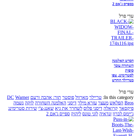
בספייס ג'אם 2
עדי פרל
הסרט האלמנה
השחורה עובר
סופית
לסטרימינג, צפו
בטריילר החדש
עדי פרל
In this category:
טריילר
מארוול
פוסטר
תור: אהבה ורעם
Warner
DC
Bros
הפלאש
מעצר
עזרא מילר
דיסני
האלמנה השחורה
לוקה
נשמה
פיקסאר
קרואלה
דיסני פלוס
לשחרר את גיא
שאנג-צ'י
שירות סטרימינג
ג'יימס לברון
זנדאיה
לוני טונס
ליהוק
ספייס ג'אם 2