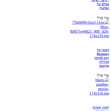
– סיפור קפקאי
בעולם של
מפלצות
עדי פרל
המנגה של
Beastars
תגיע לסיומה
בתחילת
אוקטובר
עדי פרל
לזכרו: חוברות