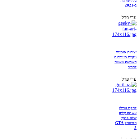
בקליפורניה
ב-2021
עדי פרל
יצירות אומנות
גיקיות מעוררות
השראה ששווה
להכיר
עדי פרל
להקת גורילז
עשתה קליפ
שלם בתוך
המשחק GTA
5