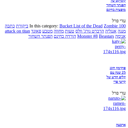
קומיקס של
הפנתר השחור
מופצות בחינם
עדי פרל
Zombie 100
Bucket List of the Dead
In this category:
ביקורת
כתבה
מנגה
אנגליה
הרברט גורג' וולס
טעות
מחווה
מטבע
פאונד
attack on titan
אנימה
Beastars
Monster #8
הורדה בחינם
הפנתר השחור
פוקימון חוגג
25 שנה עם
קליפ חדש של
קייטי פרי
עדי פרל
ארבעה