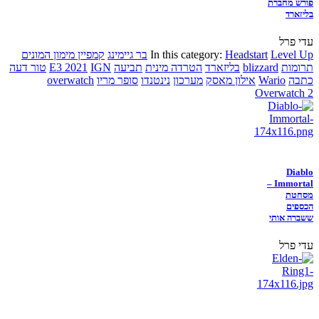
פורש מחברת
בליזארד
עדי פרל
Level Up
Headstart
In this category:
בר גיימינג
קמפיין מימון המונים
תרומות
blizzard
בליזארד
הטרדה מינית
תביעה
IGN
E3 2021
טור דעה
כתבה
Wario
אילון מאסק
מערכון
נינטנדו
סופר מריו
overwatch
Overwatch 2
Diablo
Immortal –
מסחטת
הכספים
ששברה אותי
עדי פרל