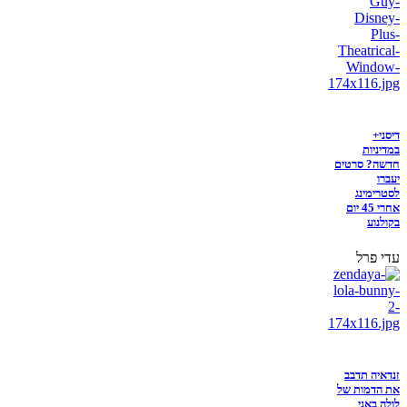
דיסני+
במדיניות
חדשה? סרטים
יעברו
לסטרימינג
אחרי 45 יום
בקולנוע
עדי פרל
זנדאיה תדבב
את הדמות של
לולה באני