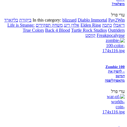
מופלאה?
עדי פרל
Pay2Win
Diablo Immortal
blizzard
In this category:
ביקורת
בליזארד
דיאבלו
כתבה
Elden Ring
אלדן רינג
משחק תפקידים
Life is Strange:
True Colors
Back 4 Blood
Turtle Rock Studios
Outriders
Freakpocalypse
קווסט
Zombie 100
– להפיק את
המיטב
מהאפוקליפסה
עדי פרל