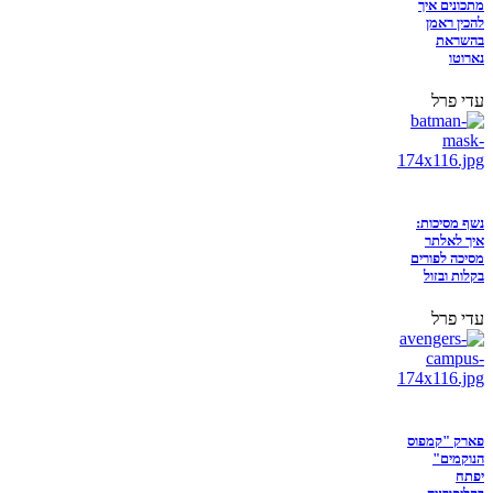
מתכונים איך
להכין ראמן
בהשראת
נארוטו
עדי פרל
נשף מסיכות:
איך לאלתר
מסיכה לפורים
בקלות ובזול
עדי פרל
פארק "קמפוס
הנוקמים"
יפתח