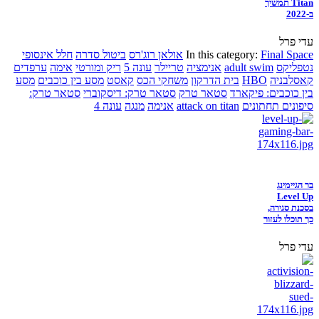
Titan תמשיך
ב-2022
עדי פרל
Final Space
In this category:
אולאן רוג'רס
ביטול סדרה
חלל אינסופי
נטפליקס
adult swim
אנימציה
טריילר
עונה 5
ריק ומורטי
אימה
ערפדים
קאסלבניה
HBO
בית הדרקון
משחקי הכס
קאסט
מסע בין כוכבים
מסע
בין כוכבים: פיקארד
סטאר טרק
סטאר טרק: דיסקוברי
סטאר טרק:
סיפונים תחתונים
attack on titan
אנימה
מנגה
עונה 4
בר הגיימינג
Level Up
בסכנת סגירה,
כך תוכלו לעזור
עדי פרל