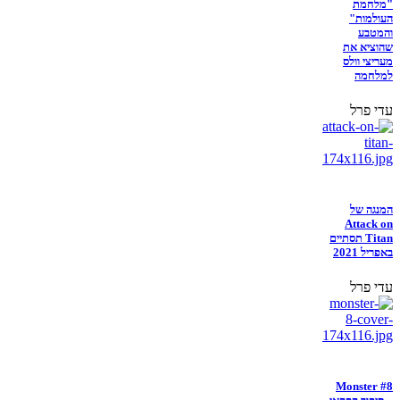
"מלחמת
העולמות"
והמטבע
שהוציא את
מעריצי וולס
למלחמה
עדי פרל
המנגה של
Attack on
Titan תסתיים
באפריל 2021
עדי פרל
Monster #8