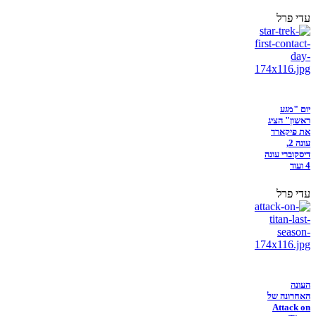
עדי פרל
יום "מגע
ראשון" הציג
את פיקארד
עונה 2,
דיסקוברי עונה
4 ועוד
עדי פרל
העונה
האחרונה של
Attack on