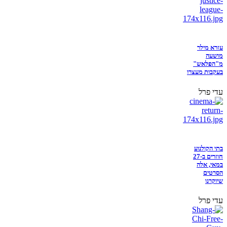
עזרא מילר
מושעה
מ"הפלאש"
בעקבות מעצרו
עדי פרל
בתי הקולנוע
חוזרים ב-27
במאי, אלה
הסרטים
שיוקרנו
עדי פרל