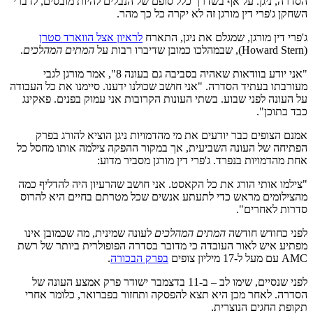
הסדרה, ניגן. על אף בשדרך כלל סופם של הנבלים להיות מובסים, לדברי
השחקן ג'פרי דין מורגן זה לא יקרה כל כך מהר.
ג'פרי דין מורגן, שמגלם את ניגן, התארח
לראיון אצל הווארד סטרן
(Howard Stern), שבמהלכו כמובן שדיברו רבות על
המתים המהלכים
.
"אני יודע בוודאות שאהיה בסביבה גם בעונה 8", אמר מורגן לגבי
מעורבתו בעתיד הסדרה. "אני חושב שכולנו ידענו. סיימנו את כל העבודה
על העונה לפני שבוע. בשתי העונות הקרובות אני עמוק בפנים. פאקינג
כבד בתוכן".
אמנם הצופים כבר יודעים את מי מהדמויות ניגן הוציא להורג בפרק
הפתיחה של העונה השביעית, אך במקור ההפקה צילמה אותו מחסל כל
אחת מהדמויות בנפרד. ג'פרי דין מורגן מסביר מדוע:
"צילמו אותי הורג את כל הקאסט. אני חושב שהרעיון היה להדליף כמה
מהצילומים מראש כדי לתעתע אנשים שכל מטרתם בחיים היא להרוס
סדרות לאחרים".
לפני כחודש חודשה
המתים המהלכים
לעונה שמינית, מה שכמובן אינו
מפתיע איש לאור העובדה כי מדובר בסדרה הפופולרית ביותר של רשת
AMC עם מעל ל-17 מיליון צופים
בפרק הבכורה
.
לפני שנסיים, שימו לב – ב-11 בדצמבר ישודר פרק אמצע העונה של
הסדרה. לאחר מכן היא תצא להפסקה ותחזור בפברואר, כלומר אחרי
תקופת החגים הנוצרית.