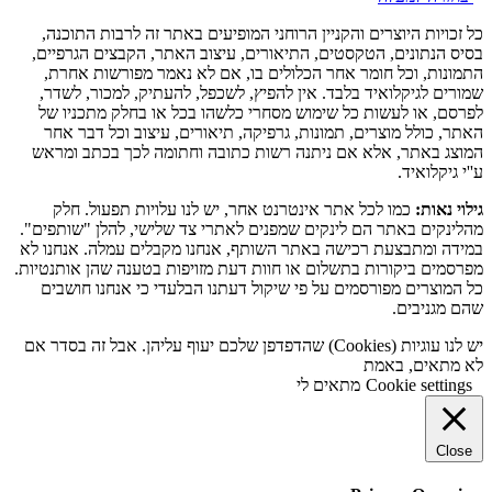
כל זכויות היוצרים והקניין הרוחני המופיעים באתר זה לרבות התוכנה,
בסיס הנתונים, הטקסטים, התיאורים, עיצוב האתר, הקבצים הגרפיים,
התמונות, וכל חומר אחר הכלולים בו, אם לא נאמר מפורשות אחרת,
שמורים לגיקלואיד בלבד. אין להפיץ, לשכפל, להעתיק, למכור, לשדר,
לפרסם, או לעשות כל שימוש מסחרי כלשהו בכל או בחלק מתכניו של
האתר, כולל מוצרים, תמונות, גרפיקה, תיאורים, עיצוב וכל דבר אחר
המוצג באתר, אלא אם ניתנה רשות כתובה וחתומה לכך בכתב ומראש
ע''י גיקלואיד.
גילוי נאות:
כמו לכל אתר אינטרנט אחר, יש לנו עלויות תפעול. חלק
מהלינקים באתר הם לינקים שמפנים לאתרי צד שלישי, להלן "שותפים".
במידה ומתבצעת רכישה באתר השותף, אנחנו מקבלים עמלה. אנחנו לא
מפרסמים ביקורות בתשלום או חוות דעת מזויפות בטענה שהן אותנטיות.
כל המוצרים מפורסמים על פי שיקול דעתנו הבלעדי כי אנחנו חושבים
שהם מגניבים.
יש לנו עוגיות (Cookies) שהדפדפן שלכם יעוף עליהן. אבל זה בסדר אם
לא מתאים, באמת
Cookie settings
מתאים לי
Close