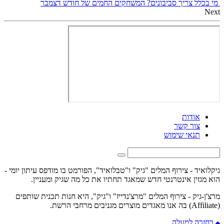
מי בכלל צריך סביבונים? המשחקים החמים של חודש דצמבר
Next
אודות
צור קשר
תנאי שימוש
גיקלואיד - צירוף המלים "גיק" ו"טבלואיד", הפורמט בו מודפס עיתון יומי -
הוא מגזין אינטרנטי חדש שמאגד תחתיו את כל מה שגיק ומעניין.
מרצ'ן-גיק - צירוף המלים "מרצ'נדייז" ו"גיק", היא חנות תכנית שותפים
(Affiliate) בה אנו מאגדים מוצרים מגניבים מרחבי הרשת.
בחזרה למעלה