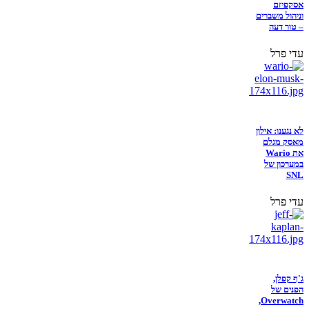
אסקפיזם
וניהול משברים
– טור דעה
עדי פרל
לא נגענו: אילון
מאסק מגלם
את Wario
במערכון של
SNL
עדי פרל
ג'ף קפלן,
הפנים של
Overwatch,