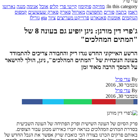
עדי פרל
In this category:
מוזיקה
פוקימון
קייטי פרי
קליפ
אוכל
אנימה
מנגה
נארוטו
ראמן
כתבה
פורים
תחפושת
מארוול
פארק
פארק שעשועים
קמפוס
הנוקמים
אומנות
פאנארט
פרוייקט מעריצים
ציור
gta
גורילז
ג'פרי דין מורגן: ניגן יופיע גם בעונה 8 של
"המתים המהלכים"
הרשע האייקוני החדש נגדו ריק והחבורה צריכים להתמודד
בעונה הנוכחית של "המתים המהלכים", ניגן, הולך להישאר
על המסך הרבה מאוד זמן
By
עדי פרל
נובמבר 30, 2016
By
עדי פרל
נובמבר 30, 2016
Facebook
Twitter
WhatsApp
Pinterest
Email
פרק הסיום של העונה השישית ופרק הפתיחה של העונה השביעית
בסדרת
המתים המהלכים
כנראה יזכרו כאירוע מכונן עבור הצופים.
באותם פרקים הכרנו בצורה הכי כואבת שרק אפשר את הנבל החדש של