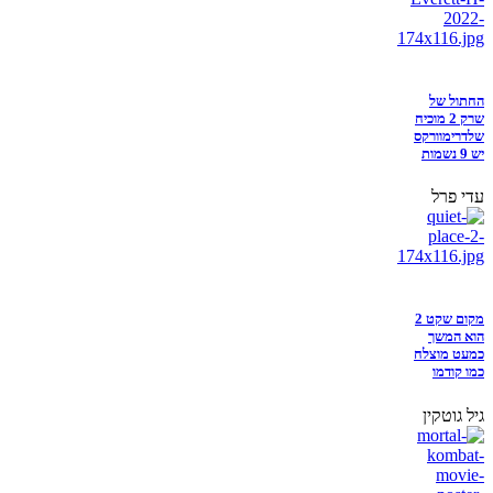
החתול של
שרק 2 מוכיח
שלדרימוורקס
יש 9 נשמות
עדי פרל
מקום שקט 2
הוא המשך
כמעט מוצלח
כמו קודמו
גיל גוטקין