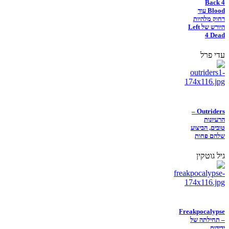
Back 4
Blood עוד
רחוק מלהיות
היורש של Left
4 Dead
עדי פרל
Outriders –
הרעיונות
טובים, הביצוע
שלהם פחות
גיל גוטקין
Freakpocalypse
– תחילתה של
ידידות