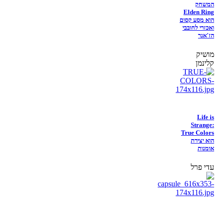
המשחק
Elden Ring
הוא מסע קסום
ואכזרי לחובבי
הז'אנר
מושיק
קלינמן
Life is
Strange:
True Colors
הוא יצירת
אומנות
עדי פרל