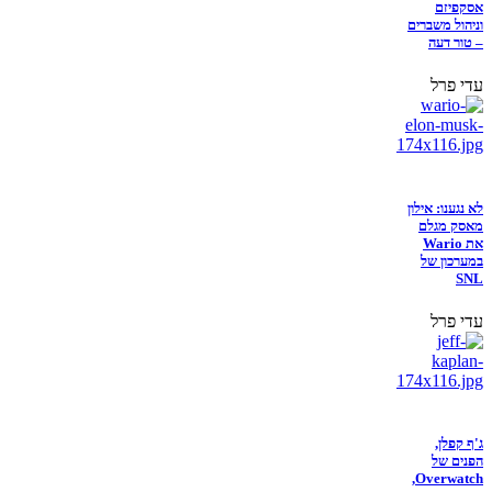
אסקפיזם
וניהול משברים
– טור דעה
עדי פרל
לא נגענו: אילון
מאסק מגלם
את Wario
במערכון של
SNL
עדי פרל
ג'ף קפלן,
הפנים של
Overwatch,