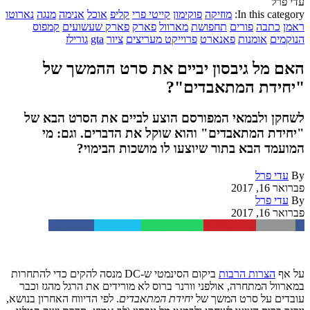
עדי פרל
In this category:
מוזיקה
פוקימון
קייטי פרי
קליפ
אוכל
אנימה
מנגה
נארוטו
ראמן
כתבה
פורים
תחפושת
מארוול
פארק
פארק שעשועים
קמפוס
הנוקמים
אומנות
פאנארט
פרוייקט מעריצים
ציור
gta
גורילז
האם מל גיבסון יביים את סרט ההמשך של
"יחידת המתאבדים"?
לשחקן ולבמאי המפורסם הוצע לביים את הסרט הבא של
"יחידת המתאבדים" והוא שוקל את הדברים. וגם: מי
המועמד הבא בתור שיוצעו לו מושכות הבימוי?
By
עדי פרל
פברואר 16, 2017
By
עדי פרל
פברואר 16, 2017
Facebook
Twitter
WhatsApp
Pinterest
Email
על אף
הצרות הרבות
ביקום הסינמטי ש-DC מנסה להקים כדי להתחרות
במארוול המתחרה, אולפני וורנר ברוס לא מורידים את הרגל מהגז וכבר
עובדים על סרט המשך של
יחידת המתאבדים
. לפי הדיווח האחרון בנושא,