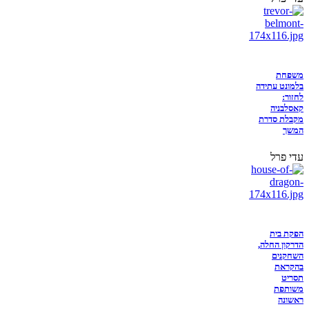
משפחת
בלמונט עתידה
לחזור:
קאסלבניה
מקבלת סדרת
המשך
עדי פרל
הפקת בית
הדרקון החלה,
השחקנים
בהקראת
תסריט
משותפת
ראשונה