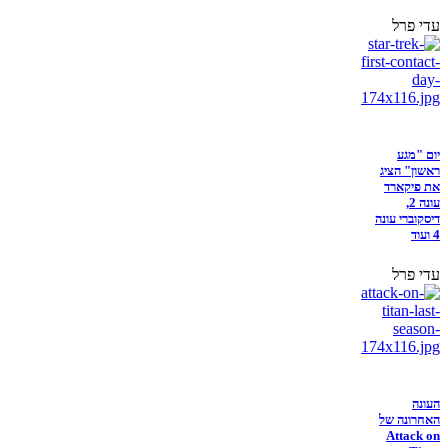
עדי פרל
יום "מגע
ראשון" הציג
את פיקארד
עונה 2,
דיסקוברי עונה
4 ועוד
עדי פרל
העונה
האחרונה של
Attack on