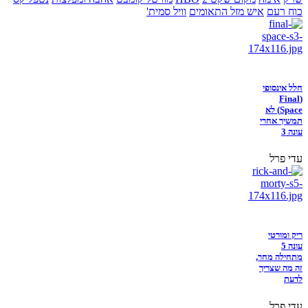
כוח רעם
איש מזל התאומים
וויל סמית'
חלל אינסופי
(Final
Space) לא
תמשיך אחרי
עונה 3
עדי פרל
ריק ומורטי
עונה 5
מתחילה מחר,
זה מה שצריך
לדעת
עדי פרל