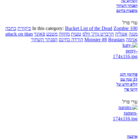
קומיקס של
הפנתר השחור
מופצות בחינם
עדי פרל
Zombie 100
Bucket List of the Dead
In this category:
ביקורת
כתבה
מנגה
אנגליה
הרברט גורג' וולס
טעות
מחווה
מטבע
פאונד
attack on titan
אנימה
Beastars
Monster #8
הורדה בחינם
הפנתר השחור
פוקימון חוגג
25 שנה עם
קליפ חדש של
קייטי פרי
עדי פרל
ארבעה