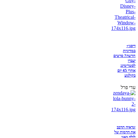
דיסני+
במדיניות
חדשה? סרטים
יעברו
לסטרימינג
אחרי 45 יום
בקולנוע
עדי פרל
זנדאיה תדבב
את הדמות של
לולה באני