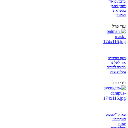
מתכונים איך
להכין ראמן
בהשראת
נארוטו
עדי פרל
נשף מסיכות:
איך לאלתר
מסיכה לפורים
בקלות ובזול
עדי פרל
פארק "קמפוס
הנוקמים"
יפתח