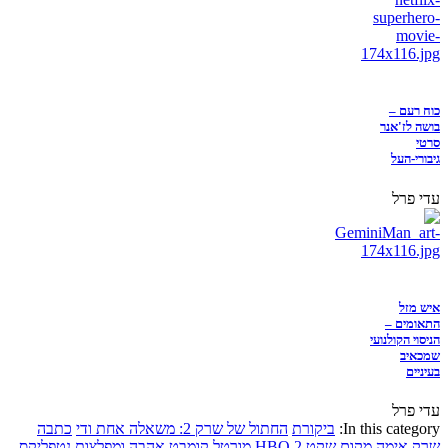
כוח רעם –
בושה לז'אנר
סרטי
גיבורי-העל
עדי פרל
איש מזל
התאומים –
הניסוי הקולנועי
שמכאיב
בעיניים
עדי פרל
In this category:
ביקורת
החתול של שרק 2: משאלה אחת ודי
כתבה
שרק
אימה
מקום שקט 2
HBO
מורטל קומבט
אהבה ומפלצות
נטפליקס