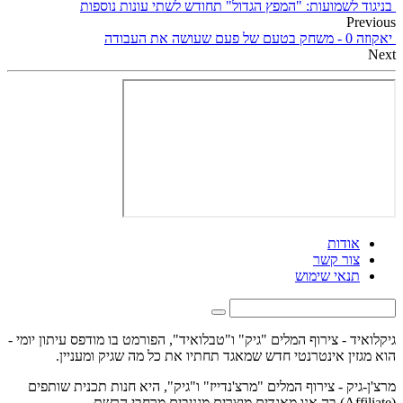
בניגוד לשמועות: "המפץ הגדול" תחודש לשתי עונות נוספות
Previous
יאקוזה 0 - משחק בטעם של פעם שעושה את העבודה
Next
אודות
צור קשר
תנאי שימוש
גיקלואיד - צירוף המלים "גיק" ו"טבלואיד", הפורמט בו מודפס עיתון יומי -
הוא מגזין אינטרנטי חדש שמאגד תחתיו את כל מה שגיק ומעניין.
מרצ'ן-גיק - צירוף המלים "מרצ'נדייז" ו"גיק", היא חנות תכנית שותפים
(Affiliate) בה אנו מאגדים מוצרים מגניבים מרחבי הרשת.