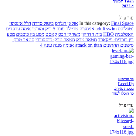
Titan תמשיך
ב-2022
עדי פרל
Final Space
In this category:
אולאן רוג'רס
ביטול סדרה
חלל אינסופי
נטפליקס
adult swim
אנימציה
טריילר
עונה 5
ריק ומורטי
אימה
ערפדים
קאסלבניה
HBO
בית הדרקון
משחקי הכס
קאסט
מסע בין כוכבים
מסע
בין כוכבים: פיקארד
סטאר טרק
סטאר טרק: דיסקוברי
סטאר טרק:
סיפונים תחתונים
attack on titan
אנימה
מנגה
עונה 4
בר הגיימינג
Level Up
בסכנת סגירה,
כך תוכלו לעזור
עדי פרל