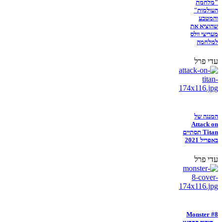
"מלחמת
העולמות"
והמטבע
שהוציא את
מעריצי וולס
למלחמה
עדי פרל
המנגה של
Attack on
Titan תסתיים
באפריל 2021
עדי פרל
Monster #8