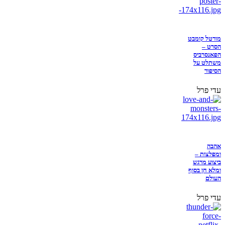
מורטל קומבט
הסרט –
הפאנסרביס
משתלט על
הסיפור
עדי פרל
אהבה
ומפלצות –
ביצוע מרגש
ומלא חן בסוף
העולם
עדי פרל