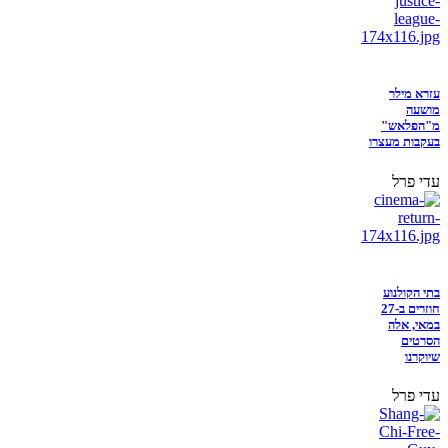
עזרא מילר
מושעה
מ"הפלאש"
בעקבות מעצרו
עדי פרל
בתי הקולנוע
חוזרים ב-27
במאי, אלה
הסרטים
שיוקרנו
עדי פרל