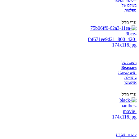
– סיפור קפקאי
בעולם של
מפלצות
עדי פרל
המנגה של
Beastars
תגיע לסיומה
בתחילת
אוקטובר
עדי פרל
לזכרו: חוברות