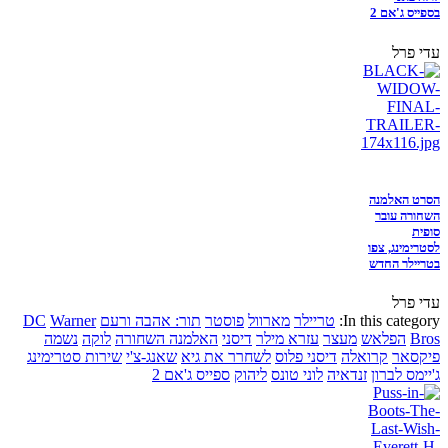
בספייס ג'אם 2
עדי פרל
הסרט האלמנה
השחורה עובר
סופית
לסטרימינג, צפו
בטריילר החדש
עדי פרל
In this category:
טריילר
מארוול
פוסטר
תור: אהבה ורעם
Warner
DC
Bros
הפלאש
מעצר
עזרא מילר
דיסני
האלמנה השחורה
לוקה
נשמה
פיקסאר
קרואלה
דיסני פלוס
לשחרר את גיא
שאנג-צ'י
שירות סטרימינג
ג'יימס לברון
זנדאיה
לוני טונס
ליהוק
ספייס ג'אם 2