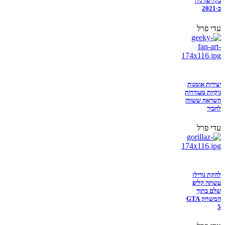
בקליפורניה
ב-2021
עדי פרל
יצירות אומנות
גיקיות מעוררות
השראה ששווה
להכיר
עדי פרל
להקת גורילז
עשתה קליפ
שלם בתוך
המשחק GTA
5