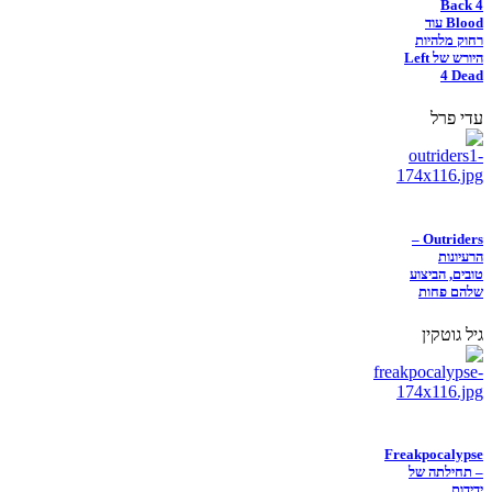
Back 4
Blood עוד
רחוק מלהיות
היורש של Left
4 Dead
עדי פרל
Outriders –
הרעיונות
טובים, הביצוע
שלהם פחות
גיל גוטקין
Freakpocalypse
– תחילתה של
ידידות