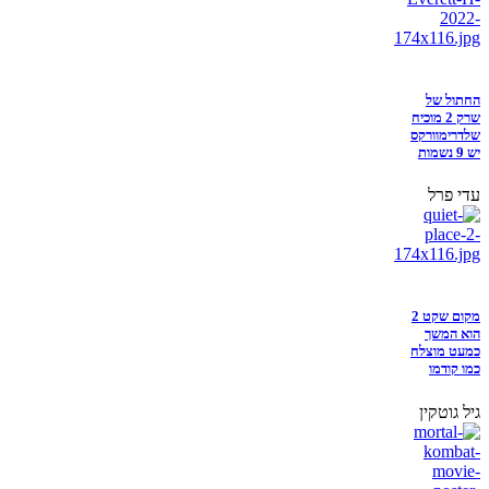
החתול של
שרק 2 מוכיח
שלדרימוורקס
יש 9 נשמות
עדי פרל
מקום שקט 2
הוא המשך
כמעט מוצלח
כמו קודמו
גיל גוטקין