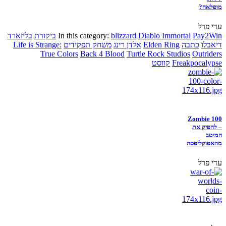
מופלאה?
עדי פרל
Pay2Win
Diablo Immortal
blizzard
In this category:
ביקורת
בליזארד
דיאבלו
כתבה
Elden Ring
אלדן רינג
משחק תפקידים
Life is Strange:
True Colors
Back 4 Blood
Turtle Rock Studios
Outriders
Freakpocalypse
קווסט
Zombie 100
– להפיק את
המיטב
מהאפוקליפסה
עדי פרל