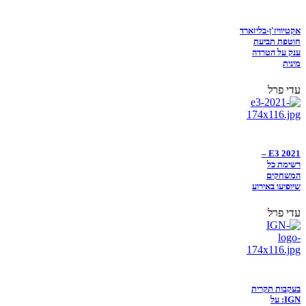
אקטיוויז'ן-בליזארד
חוטפת תביעת
ענק על הטרדה
מינית
עדי פרל
E3 2021 –
רשימת כל
המשחקים
שיופיעו באירוע
עדי פרל
בעקבות תקרית
IGN: על