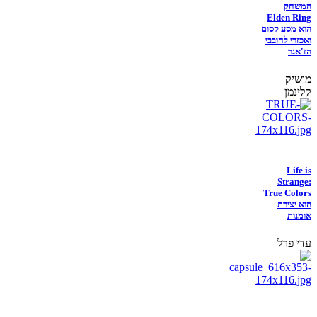
המשחק
Elden Ring
הוא מסע קסום
ואכזרי לחובבי
הז'אנר
מושיק
קלינמן
Life is
Strange:
True Colors
הוא יצירת
אומנות
עדי פרל