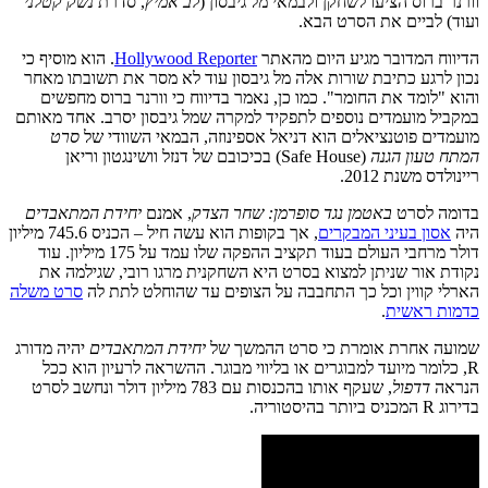
וורנר ברוס הציעו לשחקן ולבמאי מל גיבסון (
לב אמיץ
, סדרת
נשק קטלני
ועוד) לביים את הסרט הבא.
הדיווח המדובר מגיע היום מהאתר
Hollywood Reporter
. הוא מוסיף כי
נכון לרגע כתיבת שורות אלה מל גיבסון עוד לא מסר את תשובתו מאחר
והוא "לומד את החומר". כמו כן, נאמר בדיווח כי וורנר ברוס מחפשים
במקביל מועמדים נוספים לתפקיד למקרה שמל גיבסון יסרב. אחד מאותם
מועמדים פוטנציאלים הוא דניאל אספינוזה, הבמאי השוודי של
סרט
המתח טעון הגנה
(Safe House) בכיכובם של דנזל וושינגטון וריאן
ריינולדס משנת 2012.
בדומה לסרט
באטמן נגד סופרמן: שחר הצדק
, אמנם
יחידת המתאבדים
היה
אסון בעיני המבקרים
, אך בקופות הוא עשה חיל – הכניס 745.6 מיליון
דולר מרחבי העולם בעוד תקציב ההפקה שלו עמד על 175 מיליון. עוד
נקודת אור שניתן למצוא בסרט היא השחקנית מרגו רובי, שגילמה את
הארלי קווין וכל כך התחבבה על הצופים עד שהוחלט לתת לה
סרט משלה
כדמות ראשית
.
שמועה אחרת אומרת כי סרט ההמשך של
יחידת המתאבדים
יהיה מדורג
R, כלומר מיועד למבוגרים או בליווי מבוגר. ההשראה לרעיון הוא ככל
הנראה
דדפול
, שעקף אותו בהכנסות עם 783 מיליון דולר ונחשב לסרט
בדירוג R המכניס ביותר בהיסטוריה.