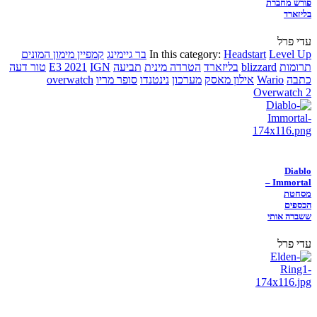
פורש מחברת
בליזארד
עדי פרל
Level Up
Headstart
In this category:
בר גיימינג
קמפיין מימון המונים
תרומות
blizzard
בליזארד
הטרדה מינית
תביעה
IGN
E3 2021
טור דעה
כתבה
Wario
אילון מאסק
מערכון
נינטנדו
סופר מריו
overwatch
Overwatch 2
Diablo
Immortal –
מסחטת
הכספים
ששברה אותי
עדי פרל