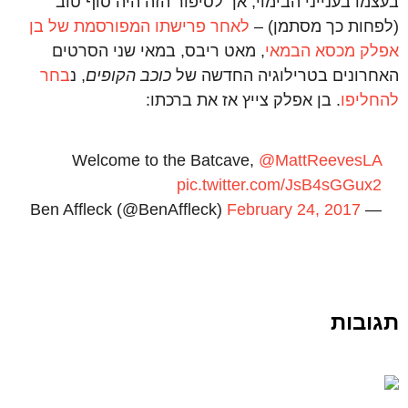
בעצמו בענייני הבימוי, אך לסיפור הזה היה סוף טוב
(לפחות כך מסתמן) –
לאחר פרישתו המפורסמת של בן
אפלק מכסא הבמאי
, מאט ריבס, במאי שני הסרטים
האחרונים בטרילוגיה החדשה של
כוכב הקופים
, נ
בחר
להחליפו
. בן אפלק צייץ אז את ברכתו:
Welcome to the Batcave,
@MattReevesLA
pic.twitter.com/JsB4sGGux2
February 24, 2017
— Ben Affleck (@BenAffleck)
תגובות