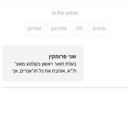
In this article
סרטים
DC
מתיו ווהן
סופרמן
שני פרומקין
בעלת תואר ראשון בקולנוע מאונ׳
ת״א. אוהבת את כל הז׳אנרים, אך
נסחפת בעיקר לכיוון כל מה
שמד״ב, פנטזיה, קסם וזומבים.