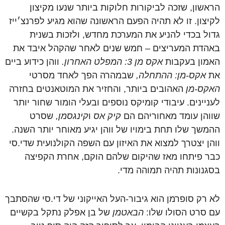
הראשון, שזכה לביקורות חלוקות ביותר שנעו מקיצון
לקיצון. זו לא תהיה הפעם הראשונה שהוא מגיע לפרנצ׳ייז
גדול בכדי להניע את המערכת מחדש, ולזכות בשנית
באהדת המעריצים – חמש שנים לאחר שהקהל איבד את
האמון בעקבות
אקס מן 3: המפלט האחרון.
ווהן כידוע ביים
את
אקס-מן: ההתחלה,
שבמהרה הפך לאחד מסרטי
האקס-מן
האהובים ביותר, והחזיר את המוטאנטים בחזרה
לעניינים. עיבודי קומיקס נוספים ובעלי הומור שחור יותר
שווהן עומד מאחוריהם הם
קיק אס
ו
קינגסמן,
שסרט
ההמשך שלו תחת בימויו של ווהן יגיע מאוחר יותר השנה.
ווהן יצטרך למצוא את האיזון עם השפה הקולנועית שדי.סי
כבר פיתחו מאז שהיקום שלהם הוקם, אחרת הקפיצה
בסגנונות תהיה תמוהה מדי.
לא רק סופרמן הוא גיבור-העל האייקוני של די.סי שהסתבך
עם סרט הסולו שלו:
הבאטמן
של בן אפלק נתקל בקשיים