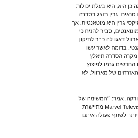
 כן היא, היא בעלת יכולות
סנאים. גרין תוצג בסדרה
קסי גרין היא מוטאנטית, אך
וטאנטים, סביר להניח כי
וול דאגו לה כבר לתיקון
טי, בדומה לאשר עשו
ל מקרה הסדרה תיאלץ
החדשים גרמו לפיצוץ
אזרחים של מארוול. לא
ים ופיתוח ב-Freeform, קווין בורקה, אמר: ״המשימה של
Freeform היא לספק תוכן מופלא לצעירים, ו-Marvel Television מתיישרת
 יותר לשתף פעולה איתם