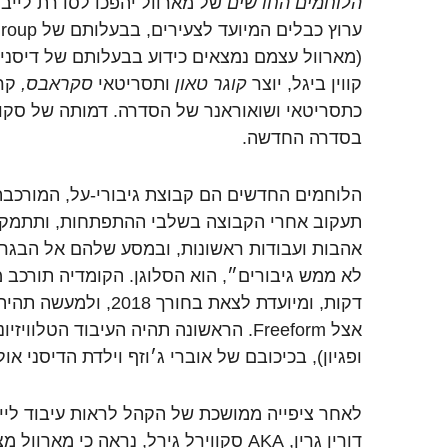
הלוחמים החדשים
ערוץ כבלים 
(מארוול עצמם נמצאים כידוע בבעלותם של דיסני)
קווין ביגל, יוצר
קוגר טאון
ותסריטאי
סקראבס,
קר
כתסריטאי ושואוראנר של הסדרה. דמותה של סקוו
בסדרה החדשה.
הלוחמים החדשים הם קבוצת גיבורי-על, המורכבת
תעקוב אחרי הקבוצה בשלבי ההתפתחות, ותתמקד 
אהבות ועבודות ראשונות, ובמסע שלהם אל הבגרות
דקות, ומיועדת לצאת בחור
אצל Freeform. הראשונה תהיה העיבוד הטלוויזיוני ל
ופגיון), בכיכובם של אוברי ג׳וזף וילדת הדיסני אול
לאחר ציפייה ממושכת של הקהל לראות עיבוד ליי
דורין גרין, AKA סקווירל גירל, נראה כי מ