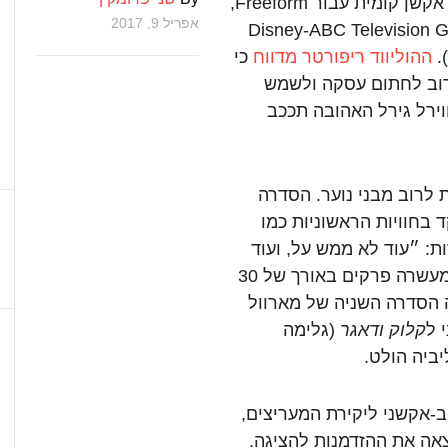
של מארוול יהפכו לסדרת לייב אקשן קומית עבור Freeform,
אפריל 9, 2017
המיועד לצעירים, בבעלותם של Disney-ABC Television Group
.
ההוליווד ריפורטר מדווח
כי
וב לחתום עסקה ולשמש
ירל גירל האהובה תככב
 לרוב מבני נוער. הסדרה
בחוויות הראשוניות כמו
: ״עוד לא ממש על, ועוד
לא ממש גיבורים״, הוא הסלוגן. הקומדיה תורכב מעשרה פרקים באורך של 30
ך 2018, ולמעשה תהיה הסדרה השניה של מארוול
קלוק ודאגר
(גלימה
יביה הולט.
ב-אקשני ליקירת המעריצים,
ארוול מצאה את ההזדמנות להציגה.