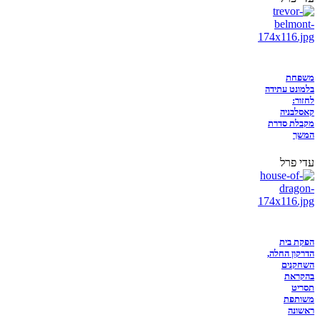
משפחת
בלמונט עתידה
לחזור:
קאסלבניה
מקבלת סדרת
המשך
עדי פרל
הפקת בית
הדרקון החלה,
השחקנים
בהקראת
תסריט
משותפת
ראשונה