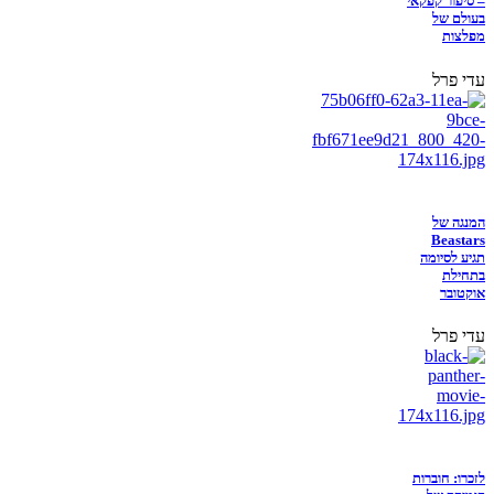
– סיפור קפקאי
בעולם של
מפלצות
עדי פרל
המנגה של
Beastars
תגיע לסיומה
בתחילת
אוקטובר
עדי פרל
לזכרו: חוברות