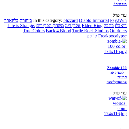
מופלאה?
עדי פרל
Pay2Win
Diablo Immortal
blizzard
In this category:
ביקורת
בליזארד
דיאבלו
כתבה
Elden Ring
אלדן רינג
משחק תפקידים
Life is Strange:
True Colors
Back 4 Blood
Turtle Rock Studios
Outriders
Freakpocalypse
קווסט
Zombie 100
– להפיק את
המיטב
מהאפוקליפסה
עדי פרל