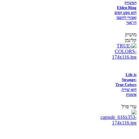
המשחק
Elden Ring
הוא מסע קסום
ואכזרי לחובבי
הז'אנר
מושיק
קלינמן
Life is
Strange:
True Colors
הוא יצירת
אומנות
עדי פרל