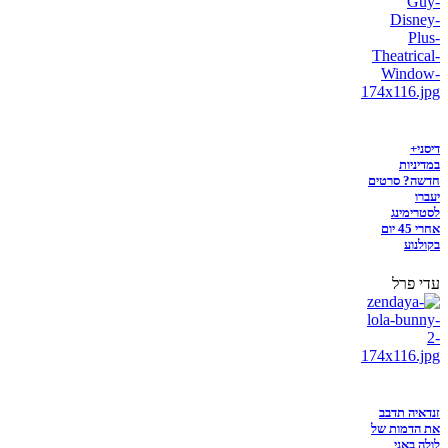
דיסני+
במדיניות
חדשה? סרטים
יעברו
לסטרימינג
אחרי 45 יום
בקולנוע
עדי פרל
זנדאיה תדבב
את הדמות של
לולה באני