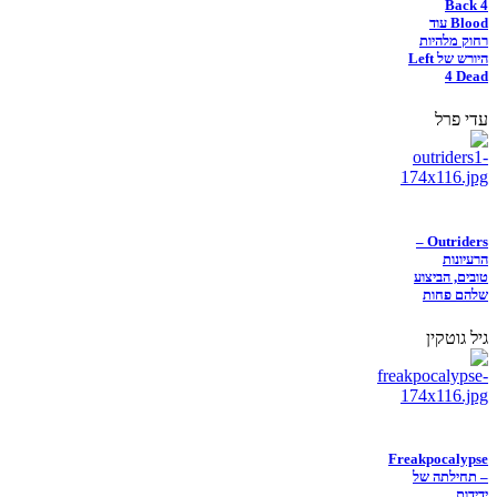
Back 4
Blood עוד
רחוק מלהיות
היורש של Left
4 Dead
עדי פרל
Outriders –
הרעיונות
טובים, הביצוע
שלהם פחות
גיל גוטקין
Freakpocalypse
– תחילתה של
ידידות