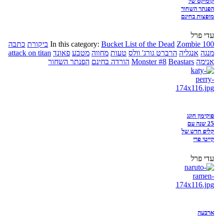
קומיקס של
הפנתר השחור
מופצות בחינם
עדי פרל
Zombie 100
Bucket List of the Dead
In this category:
ביקורת
כתבה
מנגה
אנגליה
הרברט גורג' וולס
טעות
מחווה
מטבע
פאונד
attack on titan
אנימה
Beastars
Monster #8
הורדה בחינם
הפנתר השחור
פוקימון חוגג
25 שנה עם
קליפ חדש של
קייטי פרי
עדי פרל
ארבעה