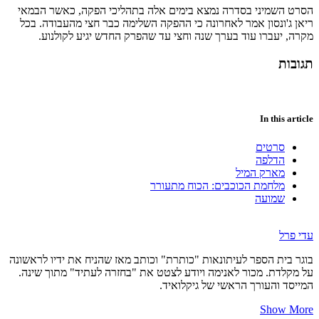
הסרט השמיני בסדרה נמצא בימים אלה בתהליכי הפקה, כאשר הבמאי
ריאן ג'ונסון אמר לאחרונה כי ההפקה השלימה כבר חצי מהעבודה. בכל
מקרה, יעברו עוד בערך שנה וחצי עד שהפרק החדש יגיע לקולנוע.
תגובות
In this article
סרטים
הדלפה
מארק המיל
מלחמת הכוכבים: הכוח מתעורר
שמועה
עדי פרל
בוגר בית הספר לעיתונאות "כותרת" וכותב מאז שהניח את ידיו לראשונה
על מקלדת. מכור לאנימה ויודע לצטט את "בחזרה לעתיד" מתוך שינה.
המייסד והעורך הראשי של גיקלואיד.
Show More