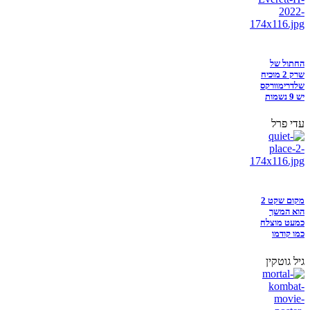
החתול של
שרק 2 מוכיח
שלדרימוורקס
יש 9 נשמות
עדי פרל
מקום שקט 2
הוא המשך
כמעט מוצלח
כמו קודמו
גיל גוטקין