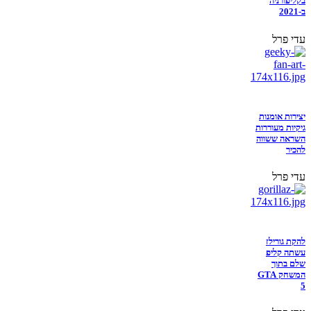
בקליפורניה
ב-2021
עדי פרל
יצירות אומנות
גיקיות מעוררות
השראה ששווה
להכיר
עדי פרל
להקת גורילז
עשתה קליפ
שלם בתוך
המשחק GTA
5