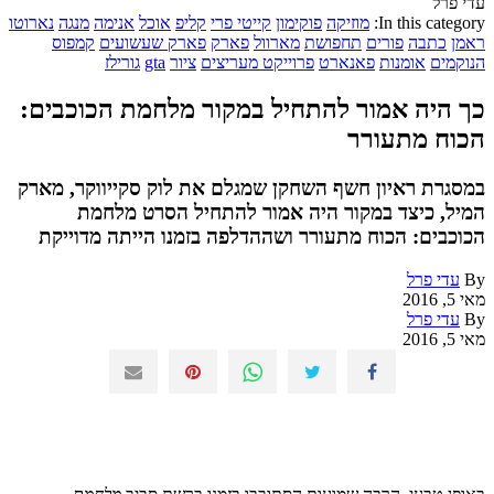
עדי פרל
In this category:
מוזיקה
פוקימון
קייטי פרי
קליפ
אוכל
אנימה
מנגה
נארוטו
ראמן
כתבה
פורים
תחפושת
מארוול
פארק
פארק שעשועים
קמפוס
הנוקמים
אומנות
פאנארט
פרוייקט מעריצים
ציור
gta
גורילז
כך היה אמור להתחיל במקור מלחמת הכוכבים:
הכוח מתעורר
במסגרת ראיון חשף השחקן שמגלם את לוק סקייווקר, מארק
המיל, כיצד במקור היה אמור להתחיל הסרט מלחמת
הכוכבים: הכוח מתעורר ושההדלפה בזמנו הייתה מדוייקת
By
עדי פרל
מאי 5, 2016
By
עדי פרל
מאי 5, 2016