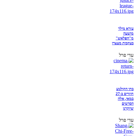
עזרא מילר
מושעה
מ"הפלאש"
בעקבות מעצרו
עדי פרל
בתי הקולנוע
חוזרים ב-27
במאי, אלה
הסרטים
שיוקרנו
עדי פרל