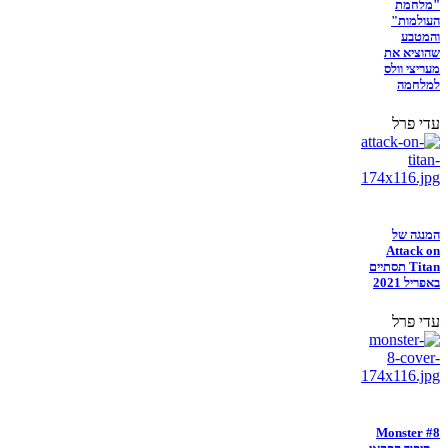
"מלחמת
העולמות"
והמטבע
שהוציא את
מעריצי וולס
למלחמה
עדי פרל
המנגה של
Attack on
Titan תסתיים
באפריל 2021
עדי פרל
Monster #8