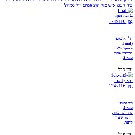
כוח רעם
איש מזל התאומים
וויל סמית'
חלל אינסופי
(Final
Space) לא
תמשיך אחרי
עונה 3
עדי פרל
ריק ומורטי
עונה 5
מתחילה מחר,
זה מה שצריך
לדעת
עדי פרל