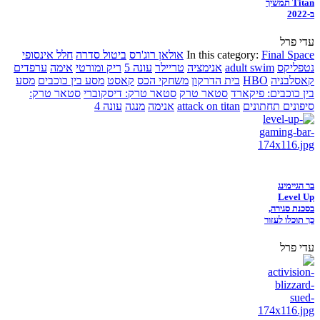
Titan תמשיך
ב-2022
עדי פרל
Final Space
In this category:
אולאן רוג'רס
ביטול סדרה
חלל אינסופי
נטפליקס
adult swim
אנימציה
טריילר
עונה 5
ריק ומורטי
אימה
ערפדים
קאסלבניה
HBO
בית הדרקון
משחקי הכס
קאסט
מסע בין כוכבים
מסע
בין כוכבים: פיקארד
סטאר טרק
סטאר טרק: דיסקוברי
סטאר טרק:
סיפונים תחתונים
attack on titan
אנימה
מנגה
עונה 4
בר הגיימינג
Level Up
בסכנת סגירה,
כך תוכלו לעזור
עדי פרל