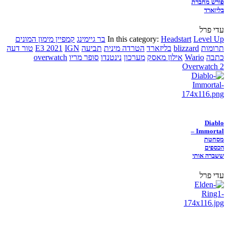
פורש מחברת
בליזארד
עדי פרל
Level Up
Headstart
In this category:
בר גיימינג
קמפיין מימון המונים
תרומות
blizzard
בליזארד
הטרדה מינית
תביעה
IGN
E3 2021
טור דעה
כתבה
Wario
אילון מאסק
מערכון
נינטנדו
סופר מריו
overwatch
Overwatch 2
Diablo
Immortal –
מסחטת
הכספים
ששברה אותי
עדי פרל