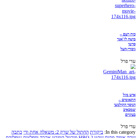
כוח רעם –
בושה לז'אנר
סרטי
גיבורי-העל
עדי פרל
איש מזל
התאומים –
הניסוי הקולנועי
שמכאיב
בעיניים
עדי פרל
In this category:
ביקורת
החתול של שרק 2: משאלה אחת ודי
כתבה
שרק
אימה
מקום שקט 2
HBO
מורטל קומבט
אהבה ומפלצות
נטפליקס