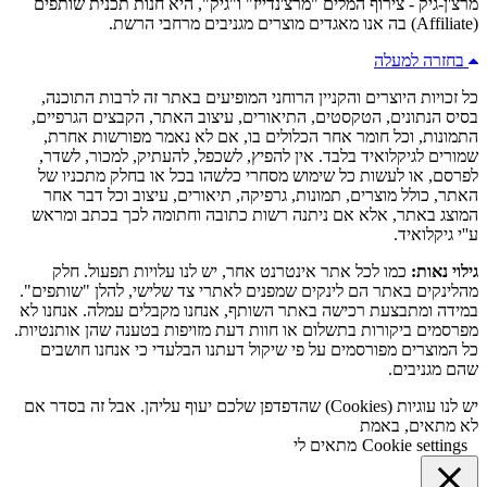
מרצ'ן-גיק - צירוף המלים "מרצ'נדייז" ו"גיק", היא חנות תכנית שותפים
(Affiliate) בה אנו מאגדים מוצרים מגניבים מרחבי הרשת.
בחזרה למעלה
כל זכויות היוצרים והקניין הרוחני המופיעים באתר זה לרבות התוכנה,
בסיס הנתונים, הטקסטים, התיאורים, עיצוב האתר, הקבצים הגרפיים,
התמונות, וכל חומר אחר הכלולים בו, אם לא נאמר מפורשות אחרת,
שמורים לגיקלואיד בלבד. אין להפיץ, לשכפל, להעתיק, למכור, לשדר,
לפרסם, או לעשות כל שימוש מסחרי כלשהו בכל או בחלק מתכניו של
האתר, כולל מוצרים, תמונות, גרפיקה, תיאורים, עיצוב וכל דבר אחר
המוצג באתר, אלא אם ניתנה רשות כתובה וחתומה לכך בכתב ומראש
ע''י גיקלואיד.
גילוי נאות:
כמו לכל אתר אינטרנט אחר, יש לנו עלויות תפעול. חלק
מהלינקים באתר הם לינקים שמפנים לאתרי צד שלישי, להלן "שותפים".
במידה ומתבצעת רכישה באתר השותף, אנחנו מקבלים עמלה. אנחנו לא
מפרסמים ביקורות בתשלום או חוות דעת מזויפות בטענה שהן אותנטיות.
כל המוצרים מפורסמים על פי שיקול דעתנו הבלעדי כי אנחנו חושבים
שהם מגניבים.
יש לנו עוגיות (Cookies) שהדפדפן שלכם יעוף עליהן. אבל זה בסדר אם
לא מתאים, באמת
Cookie settings
מתאים לי