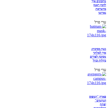
מתכונים איך
להכין ראמן
בהשראת
נארוטו
עדי פרל
נשף מסיכות:
איך לאלתר
מסיכה לפורים
בקלות ובזול
עדי פרל
פארק "קמפוס
הנוקמים"
יפתח