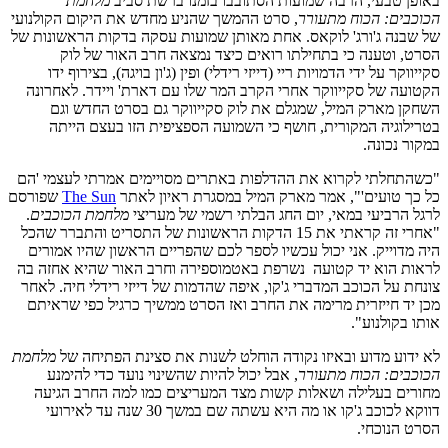
באופן טבעי, הרבה שמועות הסתובבו בזמנו ברשת סביב
מלחמת
הכוכבים: הכוח מתעורר
, סרט ההמשך שהניע מחדש את היקום הקולנועי
של שבנה ג'ורג' לוקאס. אחת מאותן שמועות עסקה בדקות הראשונות של
הסרט, וטענה כי בתחילתו רואים כיצד נמצאה חרב האור של לוק
סקייווקר על ידי הדמויות ריי (דייזי רידלי) ופין (ג'ון בויגה), בצירוף ידו
הקטועה של סקייווקר אחרי הקרב המר שלו עם דארת' ויידר. לאחרונה
השחקן מארק המיל, שמגלם את לוק סקייווקר גם בסרט החדש וגם
בטרילוגיה המקורית, חושף כי השמועה הספציפית הזו בעצם הייתה
במקור נכונה.
"כשהתחלתי לקרוא את ההדלפות באתרים מסויימים אמרתי לעצמי 'הם
כל כך טועים'", אמר מארק המיל במסגרת ראיון לאתר
The Sun
שפורסם
לרגל הרביעי במאי, יום החג הבלתי רשמי של מעריצי
מלחמת הכוכבים
.
"אחרי זה קראתי את 15 הדקות הראשונות של התסריט והתברר שהכל
היה מדוייק. אני יכול עכשיו לספר לכם שהפריים הראשון שהיו אמורים
לראות הוא יד קטועה נשרפת באטמוספירה וחרב האור שהיא אחזה בה
צונחת על הכוכב המדברי ג'קו, איפה שהדמות של דייזי רידלי חיה. לאחר
מכן יד חייזרית מרימה את החרב ואז הסרט ממשיך כרגיל כפי שראיתם
אותו בקולנוע".
לא ידוע מדוע ובאיזו נקודה הוחלט לשנות את סצינת הפתיחה של
מלחמת
הכוכבים: הכוח מתעורר
, אבל יכול להיות שהשינוי נועד כדי להימנע
מחורים בעלילה ושאלות קשות מצד המעריצים כמו למה החרב הגיעה
דווקא לכוכב ג'קו או מה היא עשתה שם במשך 30 שנה עד לאירועי
הסרט הנוכחי.