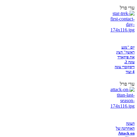
עדי פרל
יום "מגע
ראשון" הציג
את פיקארד
עונה 2,
דיסקוברי עונה
4 ועוד
עדי פרל
העונה
האחרונה של
Attack on