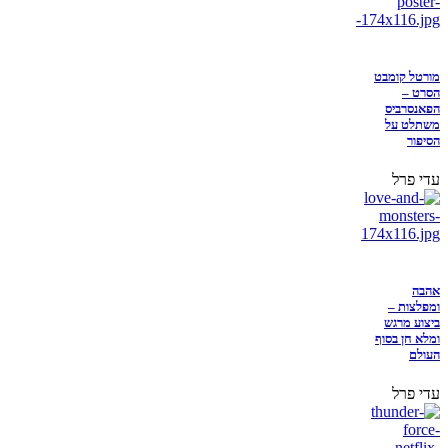
מורטל קומבט
הסרט –
הפאנסרביס
משתלט על
הסיפור
עדי פרל
אהבה
ומפלצות –
ביצוע מרגש
ומלא חן בסוף
העולם
עדי פרל