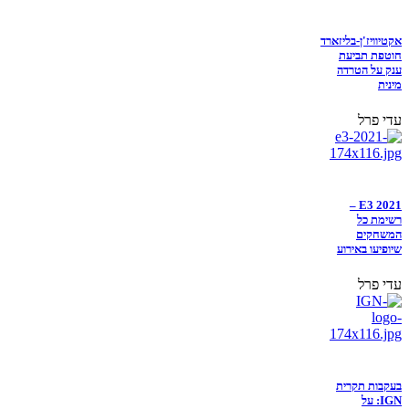
אקטיוויז'ן-בליזארד
חוטפת תביעת
ענק על הטרדה
מינית
עדי פרל
E3 2021 –
רשימת כל
המשחקים
שיופיעו באירוע
עדי פרל
בעקבות תקרית
IGN: על