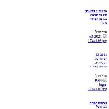
אקטיוויז'ן-בליזארד
חוטפת תביעת
ענק על הטרדה
מינית
עדי פרל
E3 2021 –
רשימת כל
המשחקים
שיופיעו באירוע
עדי פרל
בעקבות תקרית
IGN: על