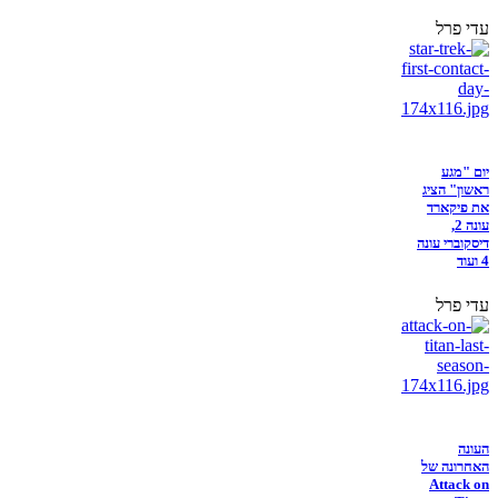
עדי פרל
יום "מגע
ראשון" הציג
את פיקארד
עונה 2,
דיסקוברי עונה
4 ועוד
עדי פרל
העונה
האחרונה של
Attack on