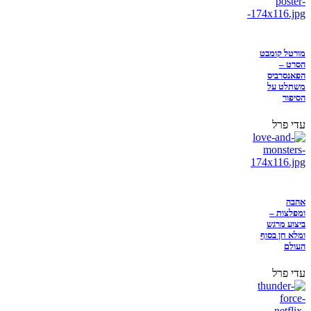
מורטל קומבט
הסרט –
הפאנסרביס
משתלט על
הסיפור
עדי פרל
אהבה
ומפלצות –
ביצוע מרגש
ומלא חן בסוף
העולם
עדי פרל