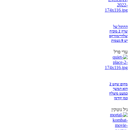
החתול של
שרק 2 מוכיח
שלדרימוורקס
יש 9 נשמות
עדי פרל
מקום שקט 2
הוא המשך
כמעט מוצלח
כמו קודמו
גיל גוטקין