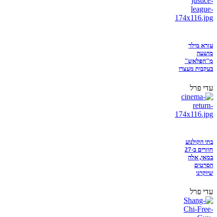
עזרא מילר
מושעה
מ"הפלאש"
בעקבות מעצרו
עדי פרל
בתי הקולנוע
חוזרים ב-27
במאי, אלה
הסרטים
שיוקרנו
עדי פרל