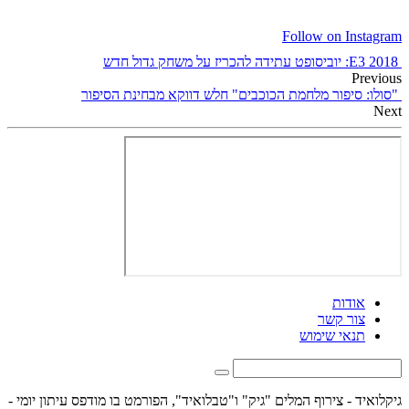
Follow on Instagram
E3 2018: יוביסופט עתידה להכריז על משחק גדול חדש
Previous
"סולו: סיפור מלחמת הכוכבים" חלש דווקא מבחינת הסיפור
Next
אודות
צור קשר
תנאי שימוש
גיקלואיד - צירוף המלים "גיק" ו"טבלואיד", הפורמט בו מודפס עיתון יומי -