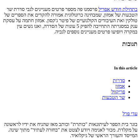
בתחילת חודש אפריל
פרסמנו פה מספר פרטים מעניינים לגבי סדרת
שר
הטבעות
של אמזון, שמבחינה כרונולוגית אמורה להקדים את הספרים של
טולקין ואת העיבודים הקולנועיים של פיטר ג'קסון. אמזון חתמה על עסקת
ענק במסגרתה התחייבה להפיק 5 עונות של הסדרה, ואנו נשים עין
במקרה ויופיעו פרטים מעניינים נוספים לגביה.
תגובות
In this article
סדרות
אמזון
פריקוול
שר הטבעות
עדי פרל
בוגר בית הספר לעיתונאות "כותרת" וכותב מאז שהניח את ידיו לראשונה
על מקלדת. מכור לאנימה ויודע לצטט את "בחזרה לעתיד" מתוך שינה.
המייסד והעורך הראשי של גיקלואיד.