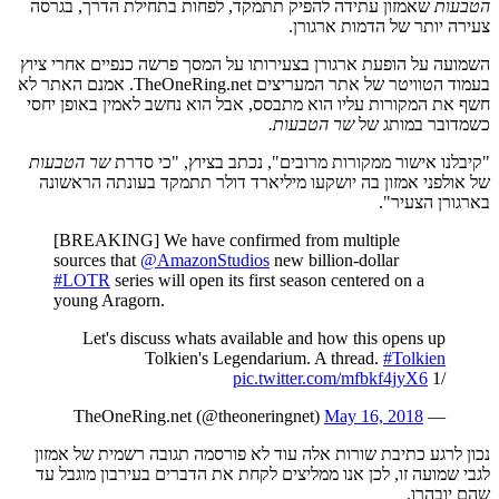
הטבעות
שאמזון עתידה להפיק תתמקד, לפחות בתחילת הדרך, בגרסה
צעירה יותר של הדמות ארגורן.
השמועה על הופעת ארגורן בצעירותו על המסך פרשה כנפיים אחרי ציוץ
בעמוד הטוויטר של אתר המעריצים TheOneRing.net. אמנם האתר לא
חשף את המקורות עליו הוא מתבסס, אבל הוא נחשב לאמין באופן יחסי
כשמדובר במותג של
שר הטבעות.
"קיבלנו אישור ממקורות מרובים", נכתב בציוץ, "כי סדרת
שר הטבעות
של אולפני אמזון בה יושקעו מיליארד דולר תתמקד בעונתה הראשונה
בארגורן הצעיר".
[BREAKING] We have confirmed from multiple
sources that
@AmazonStudios
new billion-dollar
#LOTR
series will open its first season centered on a
young Aragorn.
Let's discuss whats available and how this opens up
Tolkien's Legendarium. A thread.
#Tolkien
pic.twitter.com/mfbkf4jyX6
/1
May 16, 2018
— TheOneRing.net (@theoneringnet)
נכון לרגע כתיבת שורות אלה עוד לא פורסמה תגובה רשמית של אמזון
לגבי שמועה זו, לכן אנו ממליצים לקחת את הדברים בעירבון מוגבל עד
שהם יובהרו.