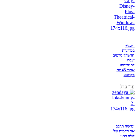
דיסני+
במדיניות
חדשה? סרטים
יעברו
לסטרימינג
אחרי 45 יום
בקולנוע
עדי פרל
זנדאיה תדבב
את הדמות של
לולה באני