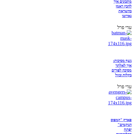
מתכונים איך
להכין ראמן
בהשראת
נארוטו
עדי פרל
נשף מסיכות:
איך לאלתר
מסיכה לפורים
בקלות ובזול
עדי פרל
פארק "קמפוס
הנוקמים"
יפתח