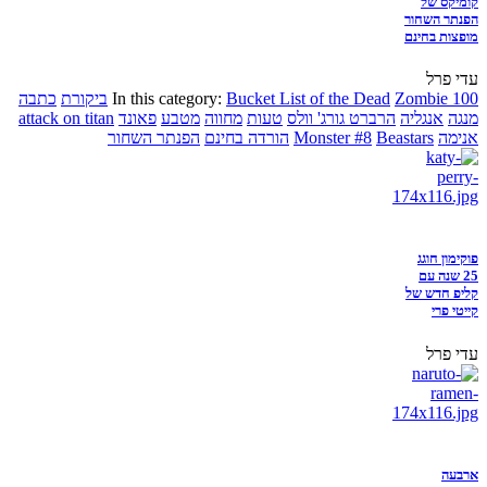
קומיקס של
הפנתר השחור
מופצות בחינם
עדי פרל
Zombie 100
Bucket List of the Dead
In this category:
ביקורת
כתבה
מנגה
אנגליה
הרברט גורג' וולס
טעות
מחווה
מטבע
פאונד
attack on titan
אנימה
Beastars
Monster #8
הורדה בחינם
הפנתר השחור
פוקימון חוגג
25 שנה עם
קליפ חדש של
קייטי פרי
עדי פרל
ארבעה