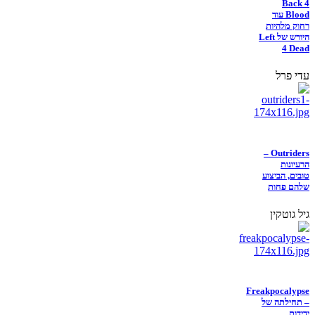
Back 4
Blood עוד
רחוק מלהיות
היורש של Left
4 Dead
עדי פרל
Outriders –
הרעיונות
טובים, הביצוע
שלהם פחות
גיל גוטקין
Freakpocalypse
– תחילתה של
ידידות