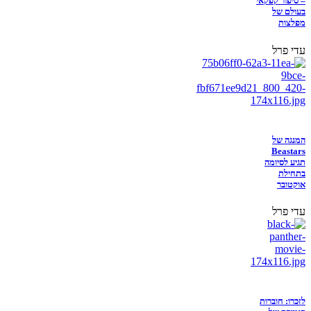
– סיפור קפקאי
בעולם של
מפלצות
עדי פרל
המנגה של
Beastars
תגיע לסיומה
בתחילת
אוקטובר
עדי פרל
לזכרו: חוברות