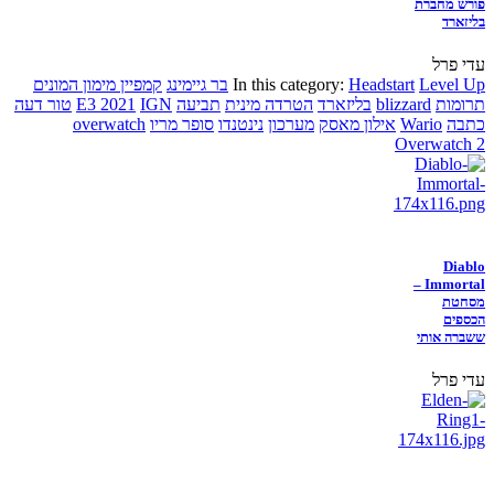
פורש מחברת
בליזארד
עדי פרל
Level Up
Headstart
In this category:
בר גיימינג
קמפיין מימון המונים
תרומות
blizzard
בליזארד
הטרדה מינית
תביעה
IGN
E3 2021
טור דעה
כתבה
Wario
אילון מאסק
מערכון
נינטנדו
סופר מריו
overwatch
Overwatch 2
Diablo
Immortal –
מסחטת
הכספים
ששברה אותי
עדי פרל