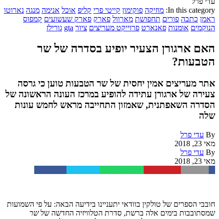
עדי פרל
In this category:
מוזיקה
פוקימון
קייטי פרי
קליפ
אוכל
אנימה
מנגה
נארוטו
ראמן
כתבה
פורים
תחפושת
מארוול
פארק
פארק שעשועים
קמפוס
הנוקמים
אומנות
פאנארט
פרוייקט מעריצים
ציור
gta
גורילז
האם ארגורן הצעיר יופיע בסדרה של שר
הטבעות?
אתר מעריצים אמין יחסית של שר הטבעות טוען כי גרסה
צעירה של ארגורן עתידה להופיע במרכז העונה הראשונה של
הסדרה השאפתנית, שאמזון התחייבה מראש לחמש עונות
שלה
By
עדי פרל
מאי 23, 2018
By
עדי פרל
מאי 23, 2018
Facebook
Twitter
WhatsApp
Pinterest
Email
חובבי הספרים של טולקין בוודאי יתעניינו בידיעה הבאה: על פי השמועות
שמסתובבות בימים אלה ברשת, סדרת הטלוויזיה החדשה של
שר