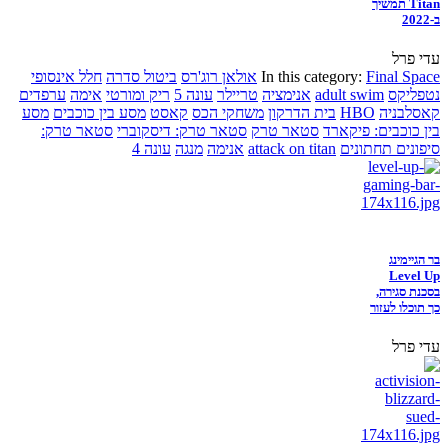
Titan תמשיך
ב-2022
עדי פרל
Final Space
In this category:
אולאן רוג'רס
ביטול סדרה
חלל אינסופי
נטפליקס
adult swim
אנימציה
טריילר
עונה 5
ריק ומורטי
אימה
ערפדים
קאסלבניה
HBO
בית הדרקון
משחקי הכס
קאסט
מסע בין כוכבים
מסע
בין כוכבים: פיקארד
סטאר טרק
סטאר טרק: דיסקוברי
סטאר טרק:
סיפונים תחתונים
attack on titan
אנימה
מנגה
עונה 4
בר הגיימינג
Level Up
בסכנת סגירה,
כך תוכלו לעזור
עדי פרל