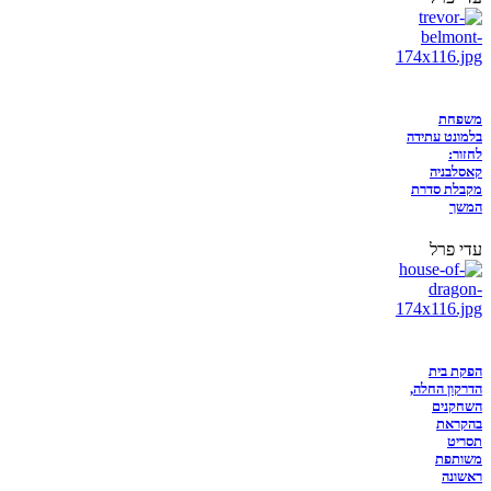
משפחת
בלמונט עתידה
לחזור:
קאסלבניה
מקבלת סדרת
המשך
עדי פרל
הפקת בית
הדרקון החלה,
השחקנים
בהקראת
תסריט
משותפת
ראשונה