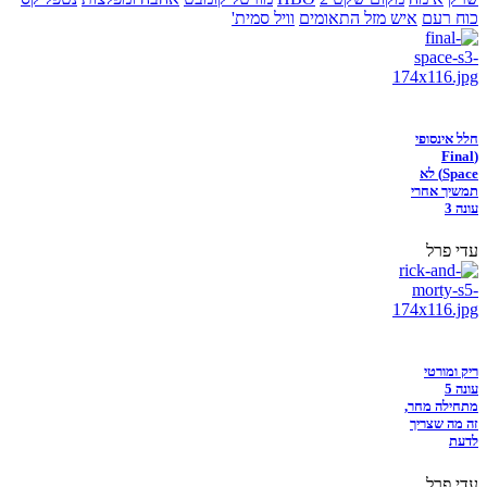
כוח רעם
איש מזל התאומים
וויל סמית'
חלל אינסופי
(Final
Space) לא
תמשיך אחרי
עונה 3
עדי פרל
ריק ומורטי
עונה 5
מתחילה מחר,
זה מה שצריך
לדעת
עדי פרל