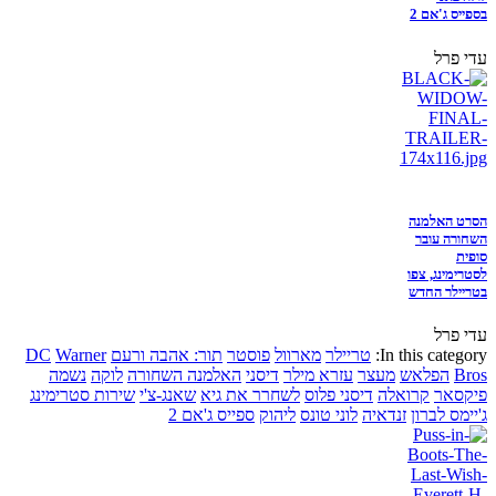
בספייס ג'אם 2
עדי פרל
הסרט האלמנה
השחורה עובר
סופית
לסטרימינג, צפו
בטריילר החדש
עדי פרל
In this category:
טריילר
מארוול
פוסטר
תור: אהבה ורעם
Warner
DC
Bros
הפלאש
מעצר
עזרא מילר
דיסני
האלמנה השחורה
לוקה
נשמה
פיקסאר
קרואלה
דיסני פלוס
לשחרר את גיא
שאנג-צ'י
שירות סטרימינג
ג'יימס לברון
זנדאיה
לוני טונס
ליהוק
ספייס ג'אם 2