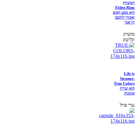
המשחק
Elden Ring
הוא מסע קסום
ואכזרי לחובבי
הז'אנר
מושיק
קלינמן
Life is
Strange:
True Colors
הוא יצירת
אומנות
עדי פרל