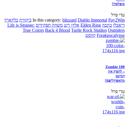
מופלאה?
עדי פרל
Pay2Win
Diablo Immortal
blizzard
In this category:
ביקורת
בליזארד
דיאבלו
כתבה
Elden Ring
אלדן רינג
משחק תפקידים
Life is Strange:
True Colors
Back 4 Blood
Turtle Rock Studios
Outriders
Freakpocalypse
קווסט
Zombie 100
– להפיק את
המיטב
מהאפוקליפסה
עדי פרל