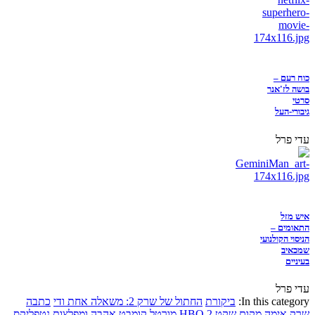
כוח רעם –
בושה לז'אנר
סרטי
גיבורי-העל
עדי פרל
איש מזל
התאומים –
הניסוי הקולנועי
שמכאיב
בעיניים
עדי פרל
In this category:
ביקורת
החתול של שרק 2: משאלה אחת ודי
כתבה
שרק
אימה
מקום שקט 2
HBO
מורטל קומבט
אהבה ומפלצות
נטפליקס