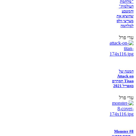
"מלחמת
העולמות"
והמטבע
שהוציא את
מעריצי וולס
למלחמה
עדי פרל
המנגה של
Attack on
Titan תסתיים
באפריל 2021
עדי פרל
Monster #8