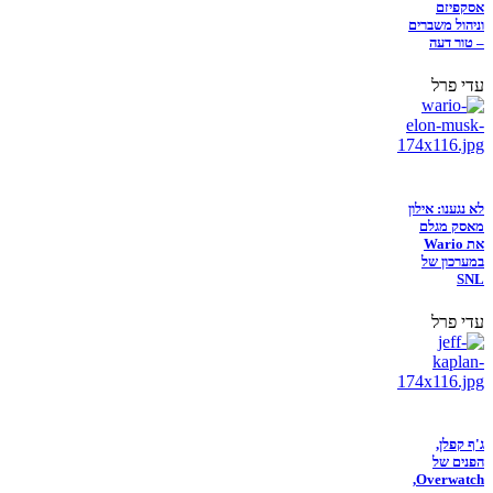
אסקפיזם
וניהול משברים
– טור דעה
עדי פרל
לא נגענו: אילון
מאסק מגלם
את Wario
במערכון של
SNL
עדי פרל
ג'ף קפלן,
הפנים של
Overwatch,