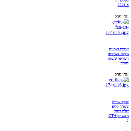
בקליפורניה
ב-2021
עדי פרל
יצירות אומנות
גיקיות מעוררות
השראה ששווה
להכיר
עדי פרל
להקת גורילז
עשתה קליפ
שלם בתוך
המשחק GTA
5