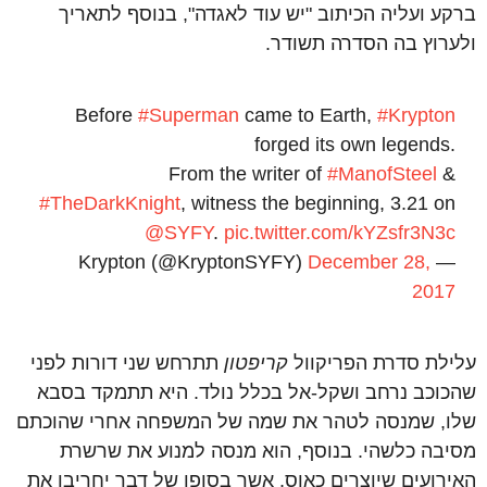
ברקע ועליה הכיתוב "יש עוד לאגדה", בנוסף לתאריך
ולערוץ בה הסדרה תשודר.
Before
#Superman
came to Earth,
#Krypton
forged its own legends.
From the writer of
#ManofSteel
&
#TheDarkKnight
, witness the beginning, 3.21 on
@SYFY
.
pic.twitter.com/kYZsfr3N3c
December 28,
— Krypton (@KryptonSYFY)
2017
עלילת סדרת הפריקוול
קריפטון
תתרחש שני דורות לפני
שהכוכב נרחב ושקל-אל בכלל נולד. היא תתמקד בסבא
שלו, שמנסה לטהר את שמה של המשפחה אחרי שהוכתם
מסיבה כלשהי. בנוסף, הוא מנסה למנוע את שרשרת
האירועים שיוצרים כאוס, אשר בסופו של דבר יחריבו את