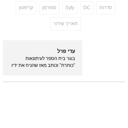
סדרות
DC
Syfy
סופרמן
קריפטון
תאריך שידור
עדי פרל
בוגר בית הספר לעיתונאות
"כותרת" וכותב מאז שהניח את ידיו
לראשונה על מקלדת. מכור לאנימה
ויודע לצטט את "בחזרה לעתיד"
מתוך שינה. המייסד והעורך הראשי
של גיקלואיד.