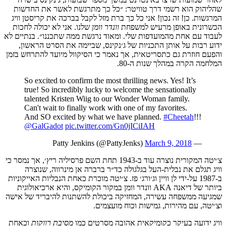
שהליהוק הוא רשמי דרך טוויטר: ״כל כך מתרגשת לאשר את החדשות
המרגשות. כן! זה נכון! אני כל כך ברת מזל לקבל בברכה את קריסטן וויג
הכשרונית באופן מרעיש למשפחת
וונדר וומן
שלנו. אני לא יכולה לחכות
לעבוד עם אחת מהמועדפות שלי. ומאוד נרגשת ממה שתכננו״. בנתיים לא
ידוע רבות על אותן התכניות של ג׳נקינס, שביימה את הסרט הראשון,
והפעם חוזרת גם כתסריטאית, אך נאמר כי הסיקוול מיועד להתרחש בזמן
המלחמה הקרה במהלך שנות ה-80.
So excited to confirm the most thrilling news. Yes! It’s
true! So incredibly lucky to welcome the sensationally
talented Kristen Wiig to our Wonder Woman family.
Can't wait to finally work with one of my favorites.
And SO excited by what we have planned.
#Cheetah
!!!
@GalGadot
pic.twitter.com/Gn0jICiIAH
March 9, 2018
— Patty Jenkins (@PattyJenks)
צ׳יטה המקורית נוצרה עוד ב-1943 תחת השם פרסיליה ריץ׳, אך נמסר כי
וויג תגלם את נבלית-העל בגלגולה כד״ר ברברה אן מינרווה, שנוצרה
ב-1987 על-ידי לן וויין וג׳ורג׳ פז. צ׳יטה מוכרת כאחת הנבליות האייקוניות
ביותר של דיאנה AKA וונדר וומן במקור הקומיקס, והיא ארכיאולוגית
שמגיעה ממשפחה עשירה, המחזיקה ביכולת להשתנות להיבריד של אישה
וצ׳יטה, עם מהירות, גמישות וכוח מועצמים.
וויג ידועה בעיקר כקומיקאית אהובה מסרטים כמו
מסיבת רווקות
וכאחת