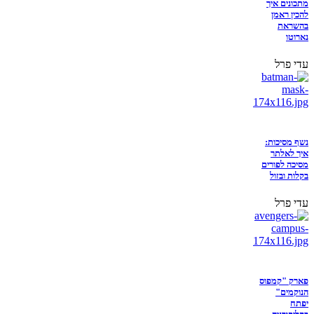
מתכונים איך
להכין ראמן
בהשראת
נארוטו
עדי פרל
נשף מסיכות:
איך לאלתר
מסיכה לפורים
בקלות ובזול
עדי פרל
פארק "קמפוס
הנוקמים"
יפתח