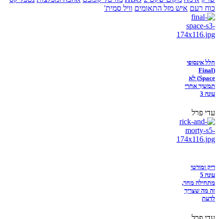
כוח רעם
איש מזל התאומים
וויל סמית'
חלל אינסופי
(Final
Space) לא
תמשיך אחרי
עונה 3
עדי פרל
ריק ומורטי
עונה 5
מתחילה מחר,
זה מה שצריך
לדעת
עדי פרל