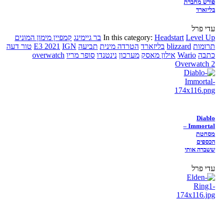
פורש מחברת
בליזארד
עדי פרל
Level Up
Headstart
In this category:
בר גיימינג
קמפיין מימון המונים
תרומות
blizzard
בליזארד
הטרדה מינית
תביעה
IGN
E3 2021
טור דעה
כתבה
Wario
אילון מאסק
מערכון
נינטנדו
סופר מריו
overwatch
Overwatch 2
Diablo
Immortal –
מסחטת
הכספים
ששברה אותי
עדי פרל