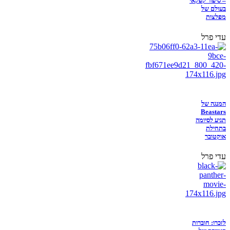
– סיפור קפקאי
בעולם של
מפלצות
עדי פרל
המנגה של
Beastars
תגיע לסיומה
בתחילת
אוקטובר
עדי פרל
לזכרו: חוברות