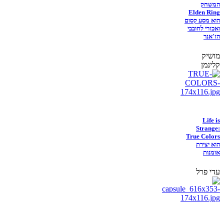
המשחק
Elden Ring
הוא מסע קסום
ואכזרי לחובבי
הז'אנר
מושיק
קלינמן
Life is
Strange:
True Colors
הוא יצירת
אומנות
עדי פרל