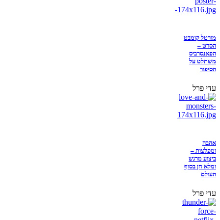
מורטל קומבט
הסרט –
הפאנסרביס
משתלט על
הסיפור
עדי פרל
אהבה
ומפלצות –
ביצוע מרגש
ומלא חן בסוף
העולם
עדי פרל