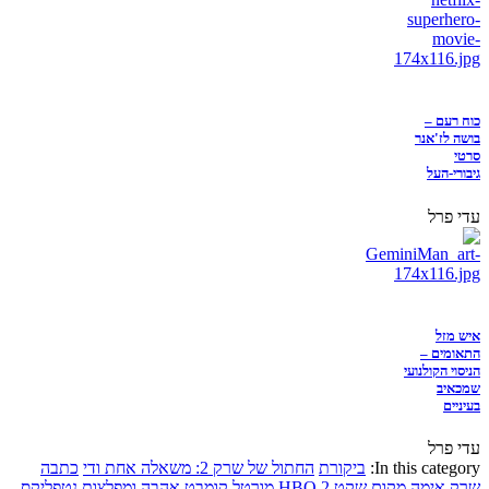
כוח רעם –
בושה לז'אנר
סרטי
גיבורי-העל
עדי פרל
איש מזל
התאומים –
הניסוי הקולנועי
שמכאיב
בעיניים
עדי פרל
In this category:
ביקורת
החתול של שרק 2: משאלה אחת ודי
כתבה
שרק
אימה
מקום שקט 2
HBO
מורטל קומבט
אהבה ומפלצות
נטפליקס