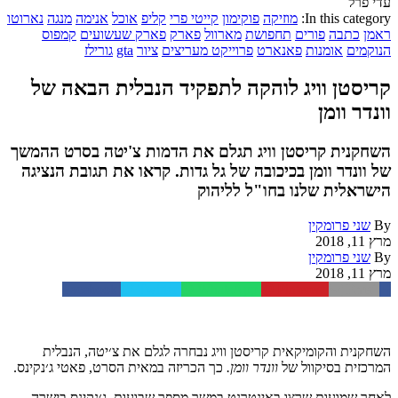
עדי פרל
In this category:
מוזיקה
פוקימון
קייטי פרי
קליפ
אוכל
אנימה
מנגה
נארוטו
ראמן
כתבה
פורים
תחפושת
מארוול
פארק
פארק שעשועים
קמפוס
הנוקמים
אומנות
פאנארט
פרוייקט מעריצים
ציור
gta
גורילז
קריסטן וויג לוהקה לתפקיד הנבלית הבאה של
וונדר וומן
השחקנית קריסטן וויג תגלם את הדמות צ'יטה בסרט ההמשך
של וונדר וומן בכיכובה של גל גדות. קראו את תגובת הנציגה
הישראלית שלנו בחו"ל לליהוק
By
שני פרומקין
מרץ 11, 2018
By
שני פרומקין
מרץ 11, 2018
Facebook
Twitter
WhatsApp
Pinterest
Email
השחקנית והקומיקאית קריסטן וויג נבחרה לגלם את צ׳יטה, הנבלית
המרכזית בסיקוול של
וונדר וומן.
כך הכריזה במאית הסרט, פאטי ג׳נקינס.
לאחר שמועות שרצו באינטרנט במשך מספר שבועות, ג׳נקינס בישרה