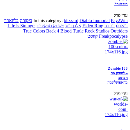
מופלאה?
עדי פרל
Pay2Win
Diablo Immortal
blizzard
In this category:
ביקורת
בליזארד
דיאבלו
כתבה
Elden Ring
אלדן רינג
משחק תפקידים
Life is Strange:
True Colors
Back 4 Blood
Turtle Rock Studios
Outriders
Freakpocalypse
קווסט
Zombie 100
– להפיק את
המיטב
מהאפוקליפסה
עדי פרל