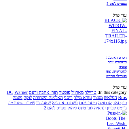
בספייס ג'אם 2
עדי פרל
הסרט האלמנה
השחורה עובר
סופית
לסטרימינג, צפו
בטריילר החדש
עדי פרל
In this category:
טריילר
מארוול
פוסטר
תור: אהבה ורעם
Warner
DC
Bros
הפלאש
מעצר
עזרא מילר
דיסני
האלמנה השחורה
לוקה
נשמה
פיקסאר
קרואלה
דיסני פלוס
לשחרר את גיא
שאנג-צ'י
שירות סטרימינג
ג'יימס לברון
זנדאיה
לוני טונס
ליהוק
ספייס ג'אם 2