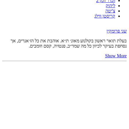
וונדר וומן 2
ליהוק
צ'יטה
קריסטן ווילג
שני פרומקין
בעלת תואר ראשון בקולנוע מאונ׳ ת״א. אוהבת את כל הז׳אנרים, אך
נסחפת בעיקר לכיוון כל מה שמד״ב, פנטזיה, קסם וזומבים.
Show More