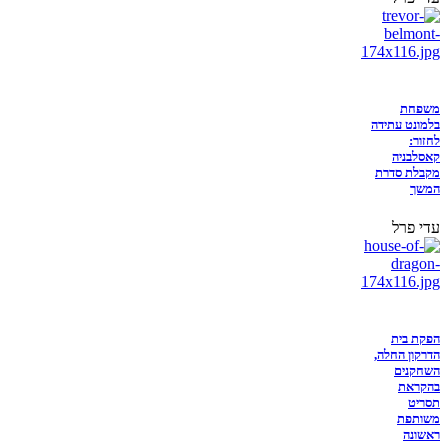
משפחת
בלמונט עתידה
לחזור:
קאסלבניה
מקבלת סדרת
המשך
עדי פרל
הפקת בית
הדרקון החלה,
השחקנים
בהקראת
תסריט
משותפת
ראשונה