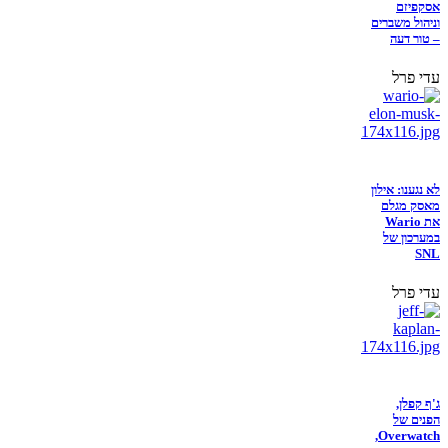
אסקפיזם
וניהול משברים
– טור דעה
עדי פרל
לא נגענו: אילון
מאסק מגלם
את Wario
במערכון של
SNL
עדי פרל
ג'ף קפלן,
הפנים של
Overwatch,