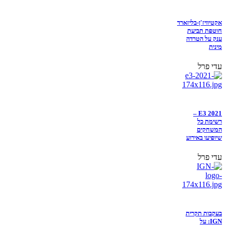
אקטיוויז'ן-בליזארד
חוטפת תביעת
ענק על הטרדה
מינית
עדי פרל
E3 2021 –
רשימת כל
המשחקים
שיופיעו באירוע
עדי פרל
בעקבות תקרית
IGN: על