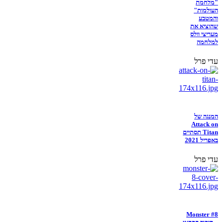
"מלחמת
העולמות"
והמטבע
שהוציא את
מעריצי וולס
למלחמה
עדי פרל
המנגה של
Attack on
Titan תסתיים
באפריל 2021
עדי פרל
Monster #8