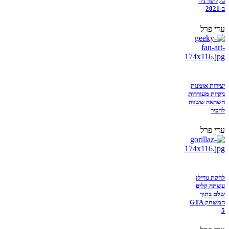
בקליפורניה
ב-2021
עדי פרל
יצירות אומנות
גיקיות מעוררות
השראה ששווה
להכיר
עדי פרל
להקת גורילז
עשתה קליפ
שלם בתוך
המשחק GTA
5