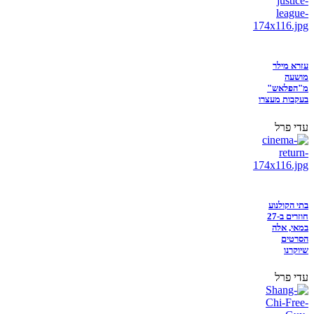
עזרא מילר
מושעה
מ"הפלאש"
בעקבות מעצרו
עדי פרל
בתי הקולנוע
חוזרים ב-27
במאי, אלה
הסרטים
שיוקרנו
עדי פרל