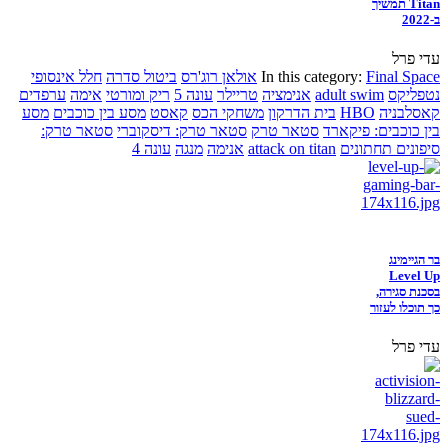
Titan תמשיך
ב-2022
עדי פרל
Final Space
In this category:
אולאן רוג'רס
ביטול סדרה
חלל אינסופי
נטפליקס
adult swim
אנימציה
טריילר
עונה 5
ריק ומורטי
אימה
ערפדים
קאסלבניה
HBO
בית הדרקון
משחקי הכס
קאסט
מסע בין כוכבים
מסע
בין כוכבים: פיקארד
סטאר טרק
סטאר טרק: דיסקוברי
סטאר טרק:
סיפונים תחתונים
attack on titan
אנימה
מנגה
עונה 4
בר הגיימינג
Level Up
בסכנת סגירה,
כך תוכלו לעזור
עדי פרל