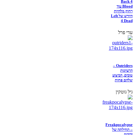
Back 4
Blood עוד
רחוק מלהיות
היורש של Left
4 Dead
עדי פרל
Outriders –
הרעיונות
טובים, הביצוע
שלהם פחות
גיל גוטקין
Freakpocalypse
– תחילתה של
ידידות