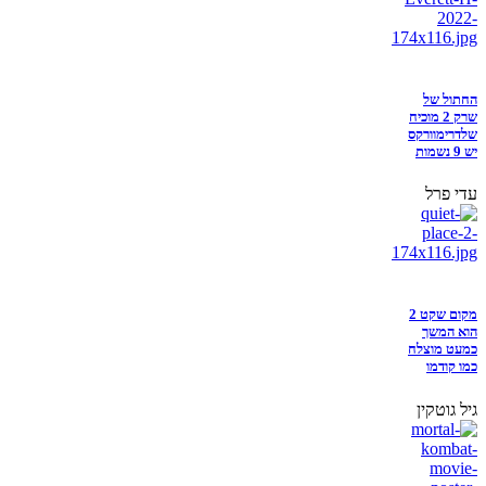
החתול של
שרק 2 מוכיח
שלדרימוורקס
יש 9 נשמות
עדי פרל
מקום שקט 2
הוא המשך
כמעט מוצלח
כמו קודמו
גיל גוטקין