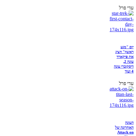
עדי פרל
יום "מגע
ראשון" הציג
את פיקארד
עונה 2,
דיסקוברי עונה
4 ועוד
עדי פרל
העונה
האחרונה של
Attack on