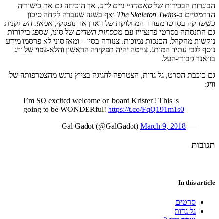
הבוגרות הבכירות של
סאטרדיי נייט לייב
, אך הוכיחה גם את כישוריה
הדרמטיים ב-
The Skeleton Twins
ואף בשנה שעברה לקחה סיכון
כששחקה בסרטו מעורר המחלוקת של דארן ארונופסקי,
אמא!
.
השחקנית
גם התנסתה בסרטי פרנצ׳ייז עם
מכסחות השדים
של סוני, שספג ביקורות
נוקשות מהקהל, הכנסות נמוכות, צנזורה בסין – ומאז סוני לא פרסמו מידע
נוסף לגבי עתיד המותג. צ׳יטה יהיה תפקידה הראשון והלא-צפוי של וויג
בז׳אנר גיבורי-העל.
גם כוכבת הסרט, גל גדות, הצטרפה לחגיגה בציוץ נרגש מהצטרפותה של
וויג:
I’m SO excited welcome on board Kristen! This is
going to be WONDERful!
https://t.co/FqQ191m1s0
March 9, 2018
— Gal Gadot (@GalGadot)
תגובות
In this article
סרטים
גל גדות