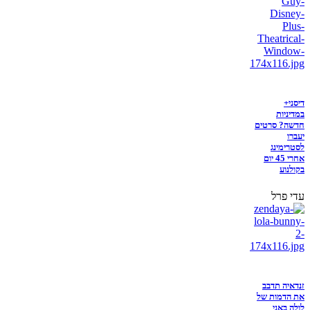
דיסני+
במדיניות
חדשה? סרטים
יעברו
לסטרימינג
אחרי 45 יום
בקולנוע
עדי פרל
זנדאיה תדבב
את הדמות של
לולה באני