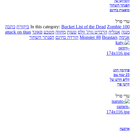
קומיקס של
הפנתר השחור
מופצות בחינם
עדי פרל
Zombie 100
Bucket List of the Dead
In this category:
ביקורת
כתבה
מנגה
אנגליה
הרברט גורג' וולס
טעות
מחווה
מטבע
פאונד
attack on titan
אנימה
Beastars
Monster #8
הורדה בחינם
הפנתר השחור
פוקימון חוגג
25 שנה עם
קליפ חדש של
קייטי פרי
עדי פרל
ארבעה