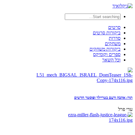
סרטים
ביקורות סרטים
סדרות
משחקים
ביקורות משחקים
ספרים וקומיקס
וכל השאר
תור: אהבה ורעם בטריילר ופוסטר חדשים
עדי פרל