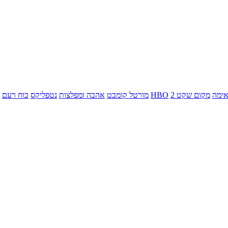
ימה
מקום שקט 2
HBO
מורטל קומבט
אהבה ומפלצות
נטפליקס
כוח רעם