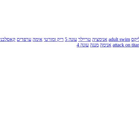
יקס
adult swim
אנימציה
טריילר
עונה 5
ריק ומורטי
אימה
ערפדים
קאסלבני
attack on tita
אנימה
מנגה
עונה 4