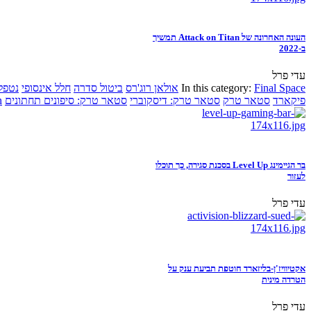
העונה האחרונה של Attack on Titan תמשיך
ב-2022
עדי פרל
Final Space
In this category:
אולאן רוג'רס
ביטול סדרה
חלל אינסופי
נטפל
פיקארד
סטאר טרק
סטאר טרק: דיסקוברי
סטאר טרק: סיפונים תחתונים
n
בר הגיימינג Level Up בסכנת סגירה, כך תוכלו
לעזור
עדי פרל
אקטיוויז'ן-בליזארד חוטפת תביעת ענק על
הטרדה מינית
עדי פרל