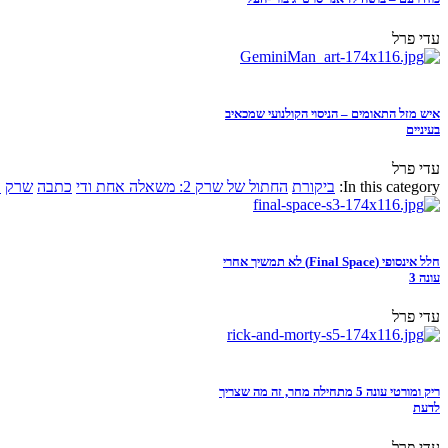
עדי פרל
איש מזל התאומים – הניסוי הקולנועי שמכאיב
בעיניים
עדי פרל
In this category:
ביקורת
החתול של שרק 2: משאלה אחת ודי
כתבה
שרק
א
חלל אינסופי (Final Space) לא תמשיך אחרי
עונה 3
עדי פרל
ריק ומורטי עונה 5 מתחילה מחר, זה מה שצריך
לדעת
עדי פרל