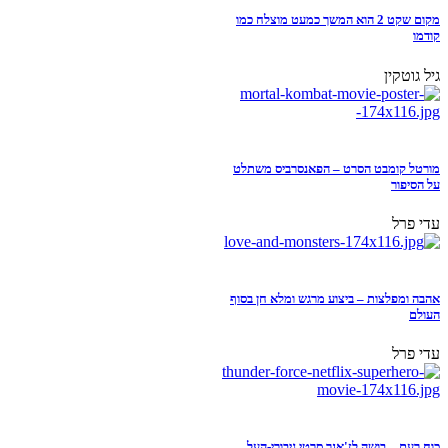
מקום שקט 2 הוא המשך כמעט מוצלח כמו
קודמו
גיל גוטקין
מורטל קומבט הסרט – הפאנסרביס משתלט
על הסיפור
עדי פרל
אהבה ומפלצות – ביצוע מרגש ומלא חן בסוף
העולם
עדי פרל
כוח רעם – בושה לז'אנר סרטי גיבורי-העל