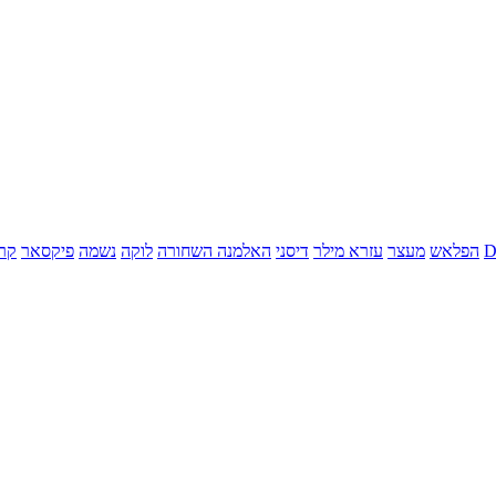
הפלאש
מעצר
עזרא מילר
דיסני
האלמנה השחורה
לוקה
נשמה
פיקסאר
קר