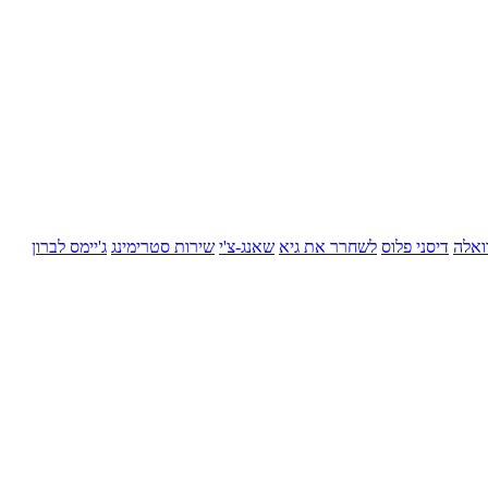
ואלה
דיסני פלוס
לשחרר את גיא
שאנג-צ'י
שירות סטרימינג
ג'יימס לברון