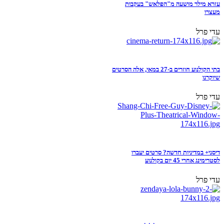
עזרא מילר מושעה מ"הפלאש" בעקבות
מעצרו
עדי פרל
בתי הקולנוע חוזרים ב-27 במאי, אלה הסרטים
שיוקרנו
עדי פרל
דיסני+ במדיניות חדשה? סרטים יעברו
לסטרימינג אחרי 45 יום בקולנוע
עדי פרל