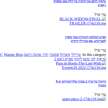
זנדאיה תדבב את הדמות של לולה באני בספייס
ג'אם 2
עדי פרל
הסרט האלמנה השחורה עובר סופית
לסטרימינג, צפו בטריילר החדש
עדי פרל
In this category:
טריילר
מארוול
פוסטר
תור: אהבה ורעם
Warner Bros
DC
זנדאיה
לוני טונס
ליהוק
ספייס ג'אם 2
החתול של שרק 2 מוכיח שלדרימוורקס יש 9
נשמות
עדי פרל