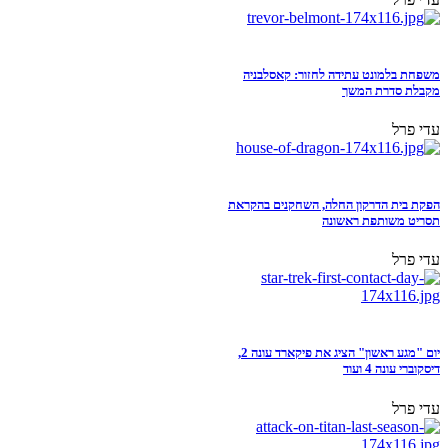
משפחת בלמונט עתידה לחזור: קאסלבניה
מקבלת סדרת המשך
עדי פרל
הפקת בית הדרקון החלה, השחקנים בהקראת
תסריט משותפת ראשונה
עדי פרל
יום "מגע ראשון" הציג את פיקארד עונה 2,
דיסקוברי עונה 4 ועוד
עדי פרל