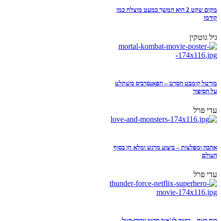
מקום שקט 2 הוא המשך כמעט מוצלח כמו
קודמו
גיל גוטקין
מורטל קומבט הסרט – הפאנסרביס משתלט
על הסיפור
עדי פרל
אהבה ומפלצות – ביצוע מרגש ומלא חן בסוף
העולם
עדי פרל
כוח רעם – בושה לז'אנר סרטי גיבורי-העל