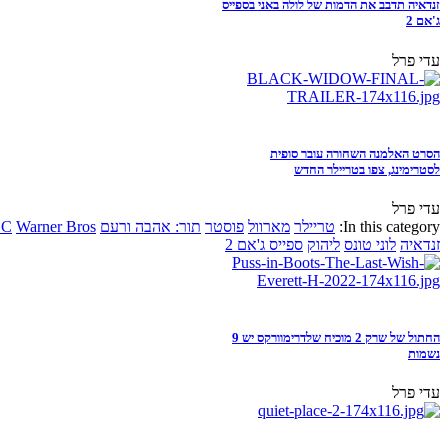
זנדאיה תדבב את הדמות של לולה באני בספייס
ג'אם 2
עדי פרל
הסרט האלמנה השחורה עובר סופית
לסטרימינג, צפו בטריילר החדש
עדי פרל
In this category:
טריילר
מארוול
פוסטר
תור: אהבה ורעם
Warner Bros
DC
זנדאיה
לוני טונס
ליהוק
ספייס ג'אם 2
החתול של שרק 2 מוכיח שלדרימוורקס יש 9
נשמות
עדי פרל