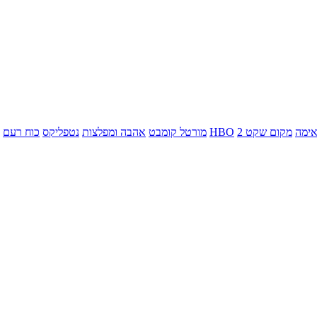
ימה
מקום שקט 2
HBO
מורטל קומבט
אהבה ומפלצות
נטפליקס
כוח רעם