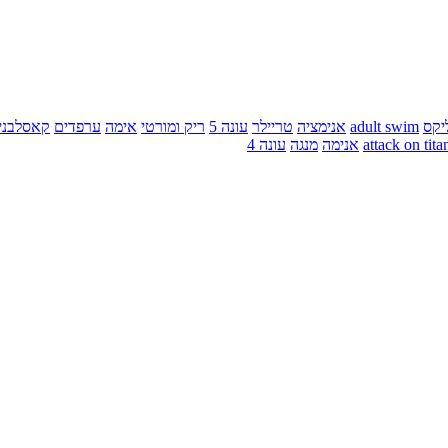
יקס
adult swim
אנימציה
טריילר
עונה 5
ריק ומורטי
אימה
ערפדים
קאסלבני
attack on tita
אנימה
מנגה
עונה 4