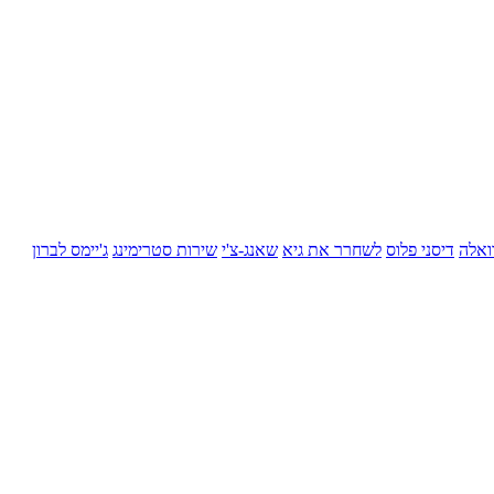
ואלה
דיסני פלוס
לשחרר את גיא
שאנג-צ'י
שירות סטרימינג
ג'יימס לברון