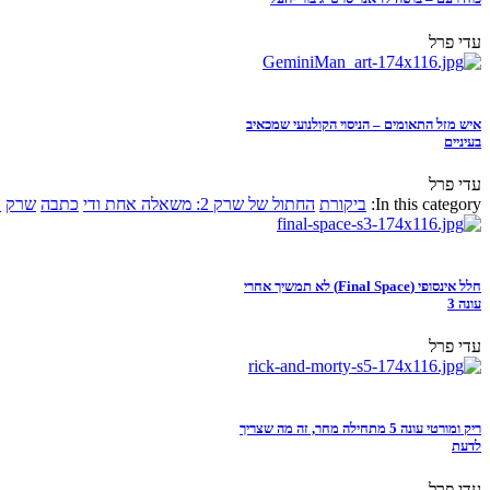
עדי פרל
איש מזל התאומים – הניסוי הקולנועי שמכאיב
בעיניים
עדי פרל
In this category:
ביקורת
החתול של שרק 2: משאלה אחת ודי
כתבה
שרק
א
חלל אינסופי (Final Space) לא תמשיך אחרי
עונה 3
עדי פרל
ריק ומורטי עונה 5 מתחילה מחר, זה מה שצריך
לדעת
עדי פרל