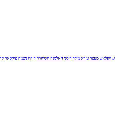
הפלאש
מעצר
עזרא מילר
דיסני
האלמנה השחורה
לוקה
נשמה
פיקסאר
קר