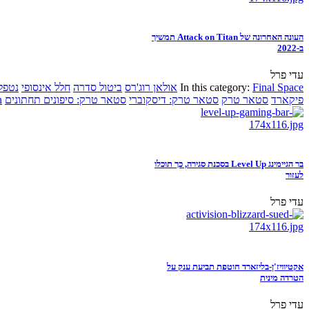
העונה האחרונה של Attack on Titan תמשיך
ב-2022
עדי פרל
Final Space
In this category:
אולאן רוג'רס
ביטול סדרה
חלל אינסופי
נטפל
פיקארד
סטאר טרק
סטאר טרק: דיסקוברי
סטאר טרק: סיפונים תחתונים
n
בר הגיימינג Level Up בסכנת סגירה, כך תוכלו
לעזור
עדי פרל
אקטיוויז'ן-בליזארד חוטפת תביעת ענק על
הטרדה מינית
עדי פרל