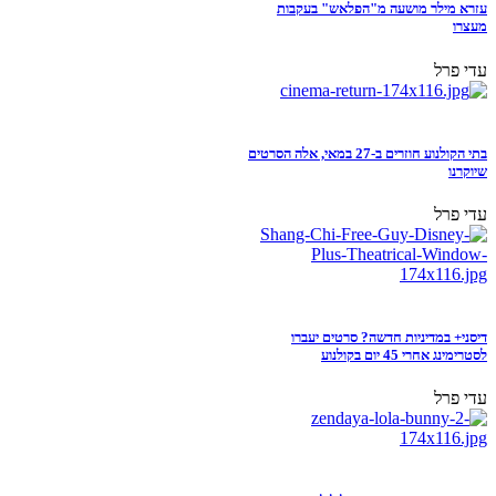
עזרא מילר מושעה מ"הפלאש" בעקבות
מעצרו
עדי פרל
בתי הקולנוע חוזרים ב-27 במאי, אלה הסרטים
שיוקרנו
עדי פרל
דיסני+ במדיניות חדשה? סרטים יעברו
לסטרימינג אחרי 45 יום בקולנוע
עדי פרל