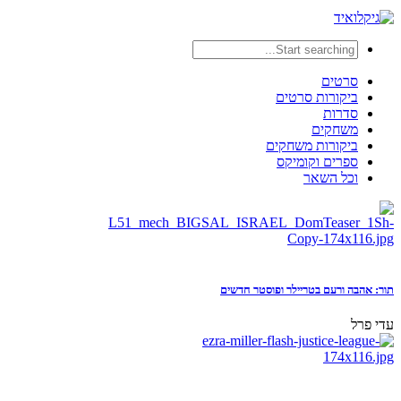
סרטים
ביקורות סרטים
סדרות
משחקים
ביקורות משחקים
ספרים וקומיקס
וכל השאר
תור: אהבה ורעם בטריילר ופוסטר חדשים
עדי פרל