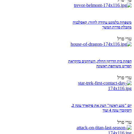
משפחת בלמונט עתידה לחזור: קאסלבניה
מקבלת סדרת המשך
עדי פרל
הפקת בית הדרקון החלה, השחקנים בהקראת
תסריט משותפת ראשונה
עדי פרל
יום "מגע ראשון" הציג את פיקארד עונה 2,
דיסקוברי עונה 4 ועוד
עדי פרל