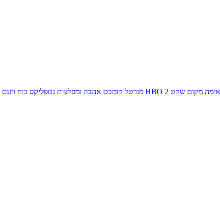
ימה
מקום שקט 2
HBO
מורטל קומבט
אהבה ומפלצות
נטפליקס
כוח רעם