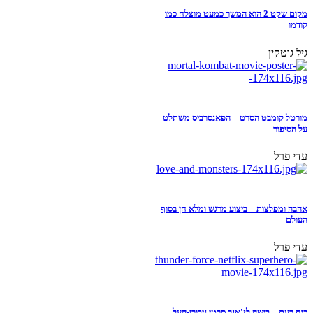
מקום שקט 2 הוא המשך כמעט מוצלח כמו
קודמו
גיל גוטקין
מורטל קומבט הסרט – הפאנסרביס משתלט
על הסיפור
עדי פרל
אהבה ומפלצות – ביצוע מרגש ומלא חן בסוף
העולם
עדי פרל
כוח רעם – בושה לז'אנר סרטי גיבורי-העל