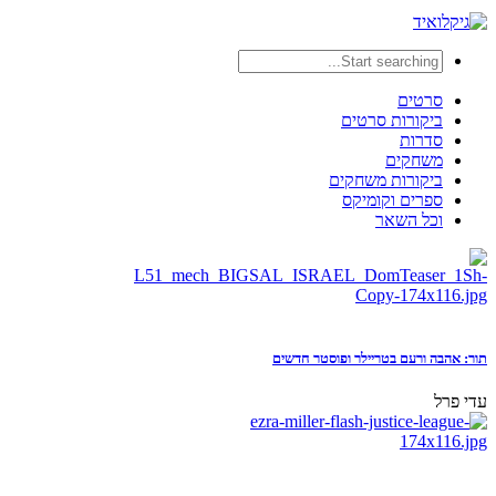
סרטים
ביקורות סרטים
סדרות
משחקים
ביקורות משחקים
ספרים וקומיקס
וכל השאר
תור: אהבה ורעם בטריילר ופוסטר חדשים
עדי פרל