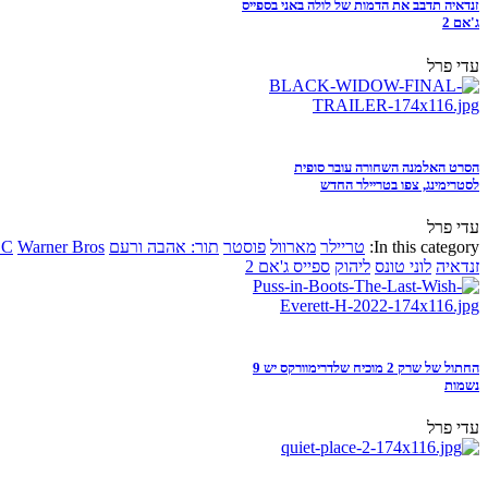
זנדאיה תדבב את הדמות של לולה באני בספייס
ג'אם 2
עדי פרל
הסרט האלמנה השחורה עובר סופית
לסטרימינג, צפו בטריילר החדש
עדי פרל
In this category:
טריילר
מארוול
פוסטר
תור: אהבה ורעם
Warner Bros
DC
זנדאיה
לוני טונס
ליהוק
ספייס ג'אם 2
החתול של שרק 2 מוכיח שלדרימוורקס יש 9
נשמות
עדי פרל