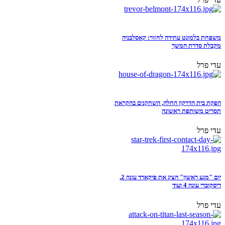
משפחת בלמונט עתידה לחזור: קאסלבניה
מקבלת סדרת המשך
עדי פרל
הפקת בית הדרקון החלה, השחקנים בהקראת
תסריט משותפת ראשונה
עדי פרל
יום "מגע ראשון" הציג את פיקארד עונה 2,
דיסקוברי עונה 4 ועוד
עדי פרל