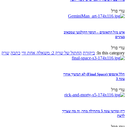
עדי פרל
איש מזל התאומים – הניסוי הקולנועי שמכאיב
בעיניים
עדי פרל
In this category:
ביקורת
החתול של שרק 2: משאלה אחת ודי
כתבה
שרק
א
חלל אינסופי (Final Space) לא תמשיך אחרי
עונה 3
עדי פרל
ריק ומורטי עונה 5 מתחילה מחר, זה מה שצריך
לדעת
עדי פרל