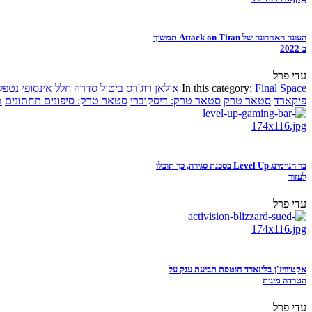
העונה האחרונה של Attack on Titan תמשיך
ב-2022
עדי פרל
Final Space
In this category:
אולאן רוג'רס
ביטול סדרה
חלל אינסופי
נטפל
פיקארד
סטאר טרק
סטאר טרק: דיסקוברי
סטאר טרק: סיפונים תחתונים
n
בר הגיימינג Level Up בסכנת סגירה, כך תוכלו
לעזור
עדי פרל
אקטיוויז'ן-בליזארד חוטפת תביעת ענק על
הטרדה מינית
עדי פרל