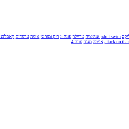
יקס
adult swim
אנימציה
טריילר
עונה 5
ריק ומורטי
אימה
ערפדים
קאסלבני
attack on tita
אנימה
מנגה
עונה 4