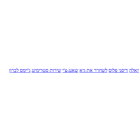
ואלה
דיסני פלוס
לשחרר את גיא
שאנג-צ'י
שירות סטרימינג
ג'יימס לברון