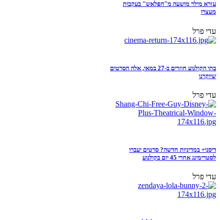
עזרא מילר מושעה מ"הפלאש" בעקבות
מעצרו
עדי פרל
בתי הקולנוע חוזרים ב-27 במאי, אלה הסרטים
שיוקרנו
עדי פרל
דיסני+ במדיניות חדשה? סרטים יעברו
לסטרימינג אחרי 45 יום בקולנוע
עדי פרל