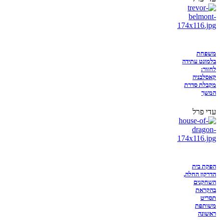
משפחת
בלמונט עתידה
לחזור:
קאסלבניה
מקבלת סדרת
המשך
עדי פרל
הפקת בית
הדרקון החלה,
השחקנים
בהקראת
תסריט
משותפת
ראשונה