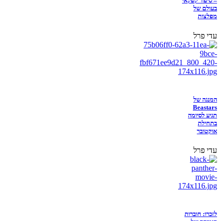
– סיפור קפקאי
בעולם של
מפלצות
עדי פרל
המנגה של
Beastars
תגיע לסיומה
בתחילת
אוקטובר
עדי פרל
לזכרו: חוברות