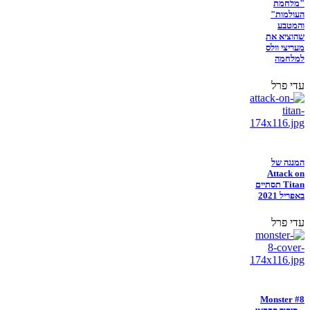
"מלחמת
העולמות"
והמטבע
שהוציא את
מעריצי וולס
למלחמה
עדי פרל
המנגה של
Attack on
Titan תסתיים
באפריל 2021
עדי פרל
Monster #8