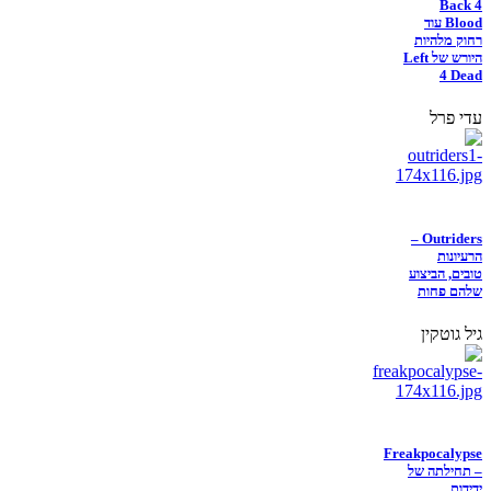
Back 4
Blood עוד
רחוק מלהיות
היורש של Left
4 Dead
עדי פרל
Outriders –
הרעיונות
טובים, הביצוע
שלהם פחות
גיל גוטקין
Freakpocalypse
– תחילתה של
ידידות