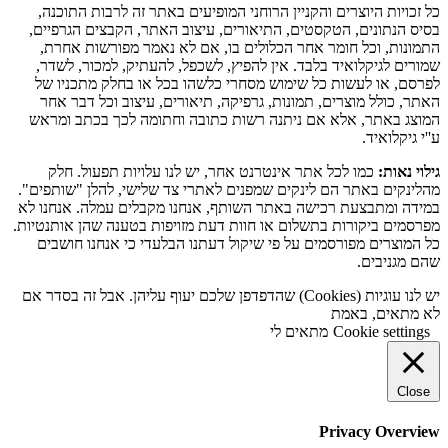
כל זכויות היוצרים והקניין הרוחני המופיעים באתר זה לרבות התוכנה,
בסיס הנתונים, הטקסטים, התיאורים, עיצוב האתר, הקבצים הגרפיים,
התמונות, וכל חומר אחר הכלולים בו, אם לא נאמר מפורשות אחרת,
שמורים לגיקלואיד בלבד. אין להפיץ, לשכפל, להעתיק, למכור, לשדר,
לפרסם, או לעשות כל שימוש מסחרי כלשהו בכל או בחלק מתכניו של
האתר, כולל מוצרים, תמונות, גרפיקה, תיאורים, עיצוב וכל דבר אחר
המוצג באתר, אלא אם ניתנה רשות כתובה וחתומה לכך בכתב ומראש
ע''י גיקלואיד.
גילוי נאות:
כמו לכל אתר אינטרנט אחר, יש לנו עלויות תפעול. חלק
מהלינקים באתר הם לינקים שמפנים לאתרי צד שלישי, להלן "שותפים".
במידה ומתבצעת רכישה באתר השותף, אנחנו מקבלים עמלה. אנחנו לא
מפרסמים ביקורות בתשלום או חוות דעת מזויפות בטענה שהן אותנטיות.
כל המוצרים מפורסמים על פי שיקול דעתנו הבלעדי כי אנחנו חושבים
שהם מגניבים.
יש לנו עוגיות (Cookies) שהדפדפן שלכם יעוף עליהן. אבל זה בסדר אם
לא מתאים, באמת
Cookie settings
מתאים לי
Close
Privacy Overview