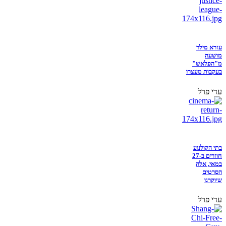
עזרא מילר
מושעה
מ"הפלאש"
בעקבות מעצרו
עדי פרל
בתי הקולנוע
חוזרים ב-27
במאי, אלה
הסרטים
שיוקרנו
עדי פרל