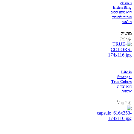
המשחק
Elden Ring
הוא מסע קסום
ואכזרי לחובבי
הז'אנר
מושיק
קלינמן
Life is
Strange:
True Colors
הוא יצירת
אומנות
עדי פרל