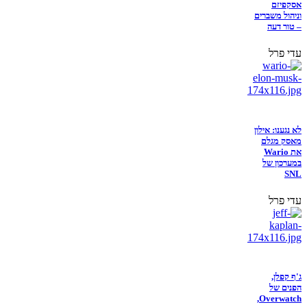
אסקפיזם
וניהול משברים
– טור דעה
עדי פרל
לא נגענו: אילון
מאסק מגלם
את Wario
במערכון של
SNL
עדי פרל
ג'ף קפלן,
הפנים של
Overwatch,