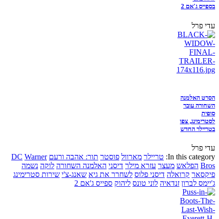
בספייס ג'אם 2
עדי פרל
הסרט האלמנה
השחורה עובר
סופית
לסטרימינג, צפו
בטריילר החדש
עדי פרל
In this category:
טריילר
מארוול
פוסטר
תור: אהבה ורעם
Warner
DC
Bros
הפלאש
מעצר
עזרא מילר
דיסני
האלמנה השחורה
לוקה
נשמה
פיקסאר
קרואלה
דיסני פלוס
לשחרר את גיא
שאנג-צ'י
שירות סטרימינג
ג'יימס לברון
זנדאיה
לוני טונס
ליהוק
ספייס ג'אם 2