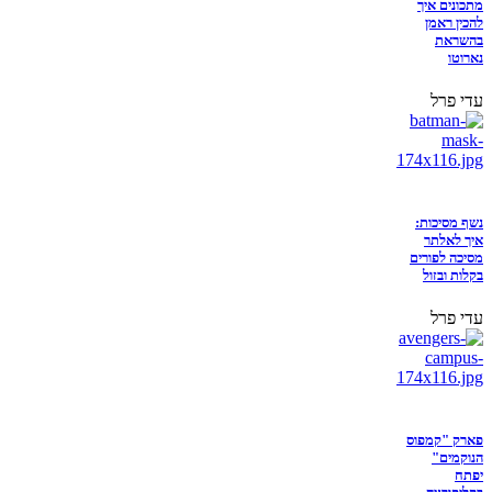
מתכונים איך
להכין ראמן
בהשראת
נארוטו
עדי פרל
נשף מסיכות:
איך לאלתר
מסיכה לפורים
בקלות ובזול
עדי פרל
פארק "קמפוס
הנוקמים"
יפתח