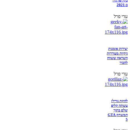
בקליפורניה
ב-2021
עדי פרל
יצירות אומנות
גיקיות מעוררות
השראה ששווה
להכיר
עדי פרל
להקת גורילז
עשתה קליפ
שלם בתוך
המשחק GTA
5