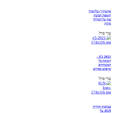
אקטיוויז'ן-בליזארד
חוטפת תביעת
ענק על הטרדה
מינית
עדי פרל
E3 2021 –
רשימת כל
המשחקים
שיופיעו באירוע
עדי פרל
בעקבות תקרית
IGN: על