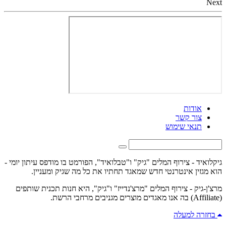
Next
אודות
צור קשר
תנאי שימוש
גיקלואיד - צירוף המלים "גיק" ו"טבלואיד", הפורמט בו מודפס עיתון יומי -
הוא מגזין אינטרנטי חדש שמאגד תחתיו את כל מה שגיק ומעניין.
מרצ'ן-גיק - צירוף המלים "מרצ'נדייז" ו"גיק", היא חנות תכנית שותפים
(Affiliate) בה אנו מאגדים מוצרים מגניבים מרחבי הרשת.
בחזרה למעלה