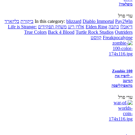
מופלאה?
עדי פרל
Pay2Win
Diablo Immortal
blizzard
In this category:
ביקורת
בליזארד
דיאבלו
כתבה
Elden Ring
אלדן רינג
משחק תפקידים
Life is Strange:
True Colors
Back 4 Blood
Turtle Rock Studios
Outriders
Freakpocalypse
קווסט
Zombie 100
– להפיק את
המיטב
מהאפוקליפסה
עדי פרל