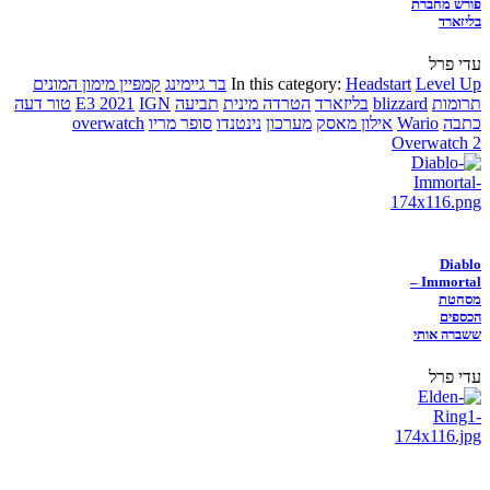
פורש מחברת
בליזארד
עדי פרל
Level Up
Headstart
In this category:
בר גיימינג
קמפיין מימון המונים
תרומות
blizzard
בליזארד
הטרדה מינית
תביעה
IGN
E3 2021
טור דעה
כתבה
Wario
אילון מאסק
מערכון
נינטנדו
סופר מריו
overwatch
Overwatch 2
Diablo
Immortal –
מסחטת
הכספים
ששברה אותי
עדי פרל