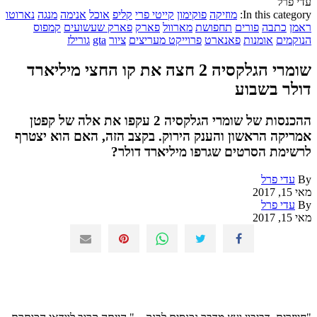
עדי פרל
In this category:
מוזיקה
פוקימון
קייטי פרי
קליפ
אוכל
אנימה
מנגה
נארוטו
ראמן
כתבה
פורים
תחפושת
מארוול
פארק
פארק שעשועים
קמפוס
הנוקמים
אומנות
פאנארט
פרוייקט מעריצים
ציור
gta
גורילז
שומרי הגלקסיה 2 חצה את קו החצי מיליארד
דולר בשבוע
ההכנסות של שומרי הגלקסיה 2 עקפו את אלה של קפטן
אמריקה הראשון והענק הירוק. בקצב הזה, האם הוא יצטרף
לרשימת הסרטים שגרפו מיליארד דולר?
By
עדי פרל
מאי 15, 2017
By
עדי פרל
מאי 15, 2017