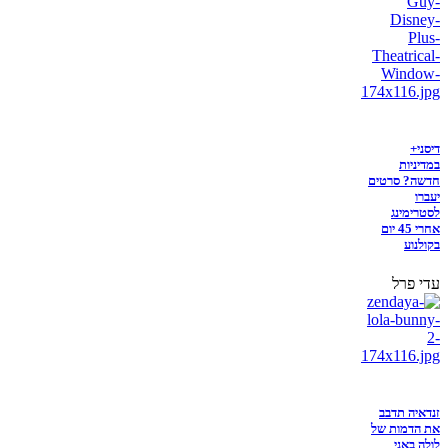
דיסני+
במדיניות
חדשה? סרטים
יעברו
לסטרימינג
אחרי 45 יום
בקולנוע
עדי פרל
זנדאיה תדבב
את הדמות של
לולה באני