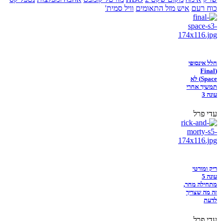
כוח רעם
איש מזל התאומים
וויל סמית'
חלל אינסופי
(Final
Space) לא
תמשיך אחרי
עונה 3
עדי פרל
ריק ומורטי
עונה 5
מתחילה מחר,
זה מה שצריך
לדעת
עדי פרל