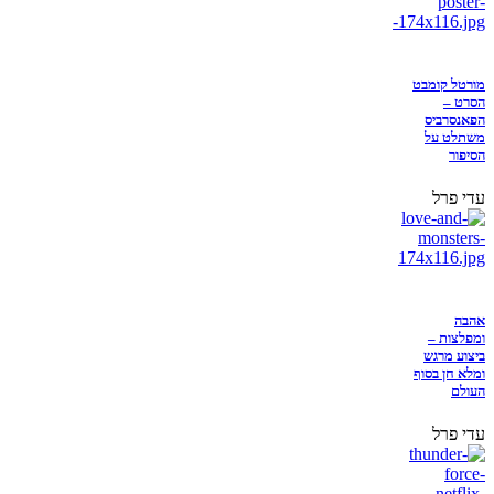
מורטל קומבט
הסרט –
הפאנסרביס
משתלט על
הסיפור
עדי פרל
אהבה
ומפלצות –
ביצוע מרגש
ומלא חן בסוף
העולם
עדי פרל