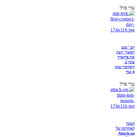
עדי פרל
יום "מגע
ראשון" הציג
את פיקארד
עונה 2,
דיסקוברי עונה
4 ועוד
עדי פרל
העונה
האחרונה של
Attack on