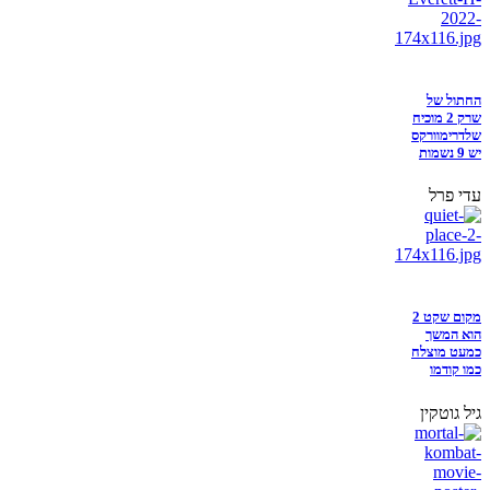
החתול של
שרק 2 מוכיח
שלדרימוורקס
יש 9 נשמות
עדי פרל
מקום שקט 2
הוא המשך
כמעט מוצלח
כמו קודמו
גיל גוטקין