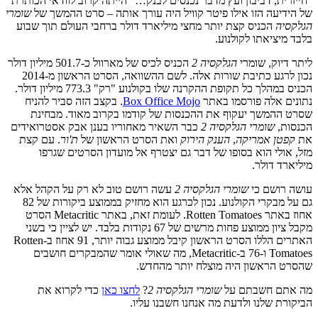
"חייזרית, דביבון ועץ מדבר נכנסים לבנק…" הייתה קרוב לוודאי הכותרת
של הידיעה הזו אילו פיטר קוויל היה עורך אותה – סרט ההמשך של
שומרי
הגלקסיה
הכניס קצת יותר מחצי מיליארד דולר ברחבי העולם תוך שבוע
בלבד מיציאתו לקולנוע.
ליתר דיוק, שומרי
הגלקסיה 2
הכניס לכיס של מארוול כ-501.7 מיליון דולר
נכון לרגע כתיבת שורות אלה. לשם ההשוואה, הסרט הראשון מ-2014
הכניס במהלך כל תקופת ההקרנה שלו בקולנוע "רק" 773.3 מיליון דולר.
נתונים אלה פורסמו באתר
Box Office Mojo
. בקצב הזה סביר להניח
שסרט ההמשך יעקוף את ההכנסות של קודמו בקרוב מאוד. מבחינת
הכנסות,
שומרי הגלקסיה 2
כבר השאיר מאחוריו בענן אבק אסטרואידים
את
קפטן אמריקה
,
הענק הירוק
ואת הסרט הראשון של
ת'ור
. עם קצת
מזל, אולי הוא בסופו של דבר גם יצטרף אל מועדון הסרטים שגרפו
מיליארד דולר.
עושה רושם כי
שומרי הגלקסיה 2
עשה רושם טוב לא רק על הקהל אלא
גם על מבקרי הקולנוע. נכון לכרגע הוא מחזיק בממוצע ביקורות של 82
אחוז באתר Rotten Tomatoes. לעומת זאת, באתר Metacritic הסרט
מקבל ציון ממוצע פחות מרשים של 67 נקודות בלבד. יש לציין כי בשני
האתרים הללו הסרט הראשון קיבל ממוצע גבוה יותר, 91 אחוז ב-Rotten
Tomatoes ו-76 ב-Metacritic, מה שאולי אומר שהמבקרים חושבים
שהסרט הראשון היה מוצלח יותר מהחדש.
מה אתם חשבתם על
שומרי הגלקסיה 2
?
לחצו כאן
כדי לקרוא את
הביקורת שלנו ולדעת מה אנחנו חשבנו עליו.