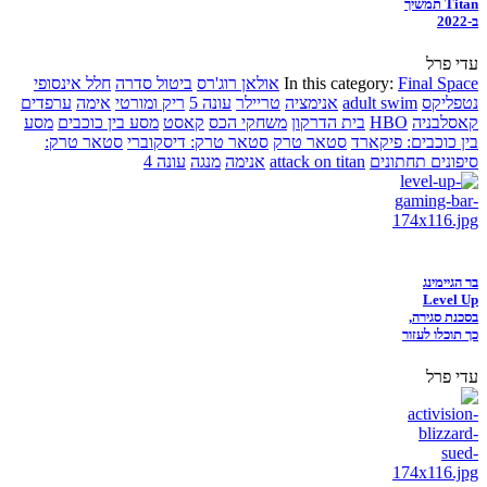
Titan תמשיך
ב-2022
עדי פרל
Final Space
In this category:
אולאן רוג'רס
ביטול סדרה
חלל אינסופי
נטפליקס
adult swim
אנימציה
טריילר
עונה 5
ריק ומורטי
אימה
ערפדים
קאסלבניה
HBO
בית הדרקון
משחקי הכס
קאסט
מסע בין כוכבים
מסע
בין כוכבים: פיקארד
סטאר טרק
סטאר טרק: דיסקוברי
סטאר טרק:
סיפונים תחתונים
attack on titan
אנימה
מנגה
עונה 4
בר הגיימינג
Level Up
בסכנת סגירה,
כך תוכלו לעזור
עדי פרל