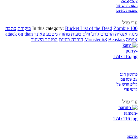
קומיקס של
הפנתר השחור
מופצות בחינם
עדי פרל
Zombie 100
Bucket List of the Dead
In this category:
ביקורת
כתבה
מנגה
אנגליה
הרברט גורג' וולס
טעות
מחווה
מטבע
פאונד
attack on titan
אנימה
Beastars
Monster #8
הורדה בחינם
הפנתר השחור
פוקימון חוגג
25 שנה עם
קליפ חדש של
קייטי פרי
עדי פרל
ארבעה