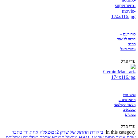
כוח רעם –
בושה לז'אנר
סרטי
גיבורי-העל
עדי פרל
איש מזל
התאומים –
הניסוי הקולנועי
שמכאיב
בעיניים
עדי פרל
In this category:
ביקורת
החתול של שרק 2: משאלה אחת ודי
כתבה
שרק
אימה
מקום שקט 2
HBO
מורטל קומבט
אהבה ומפלצות
נטפליקס