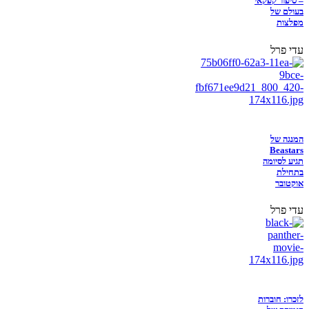
– סיפור קפקאי
בעולם של
מפלצות
עדי פרל
המנגה של
Beastars
תגיע לסיומה
בתחילת
אוקטובר
עדי פרל
לזכרו: חוברות