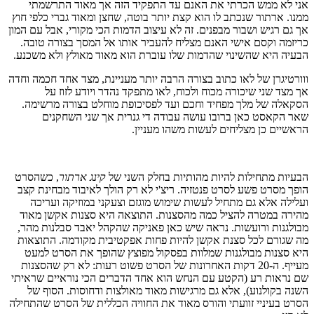
אני לא ממש הכרתי את האנם עד התפקיד הזה אך מאוד התרשמתי
ממנו. ארתור שנכתב לו הוא קצת יותר בוטה, שחצן ומאוד גברי כלפי חוץ
אך גם רגיש ושבור מבפנים. זה לא עיצוב הדמות הכי מקורי, אבל עם המון
כריזמה וקסם אישי האנם מצליח להעביר אותו אל המסך בצורה טובה.
הבעיה היא שהשינוי שהדמות שלו עוברת הוא מאוד מאולץ ולא משכנע.
ווורטיגרן של לאו כתוב בצורה הרבה יותר מעניינת, מצד אחד חכמה וחדה
אך מצד שני שיכורה מכוח ולכוח, לאו מתפקד נהדר ויודע לזוז על
הסקאלה של מלך מפחיד וחכם ועד לפסיכופת מוחלט בצורה מרשימה.
שאר הקאסט כאן ברובו עושה עבודה די גנרית אך שני השחקנים
הראשיים כן מצליחים לעשות משהו מעניין.
הבעיות מתחילות להיות מהותיות בחלק השני של
קינג ארתור
, כשהסרט
הופך מסרט פשע לסרט פנטזיה. ריצ'י לא רק הולך לאיבוד מבחינת קצב
ועלילה אלא גם מתחיל לעשות שימוש מוגזם וצעקני במוזיקה ועריכה
מהירה במטרה להציל כמה מהסצנות. התוצאה היא סצנות אקשן מאוד
מבולגנות ורועשות. נראה שיש כאן פאניקה שהקהל יאבד סבלנות מהר,
מה שגורם לכל סצנת אקשן להיות פחות אפקטיבית מקודמה. התוצאות
היא סצנות מבולגנות שמלוות בפסקול מפוצץ שהופך את הסרט למעט
מעייף. ה-20 דקות האחרונות של הסרט פשוט רעות: לא רק שהסצנות
שם נראות רע (הקטע עם הנחש הוא אחד הדברים הכי נוראיים שראיתי
השנה בקולנוע), אלא גם מרגישות מאוד מאולצות ודחוסות. הסוף של
הסרט בעיניי זוועתי והורס מאוד את החוויה הכללית של הסרט שהתחילה