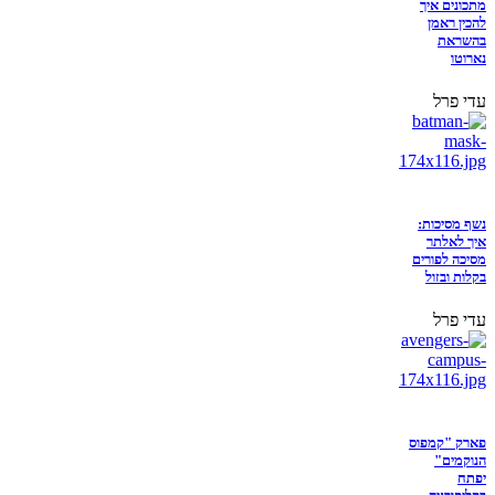
מתכונים איך
להכין ראמן
בהשראת
נארוטו
עדי פרל
נשף מסיכות:
איך לאלתר
מסיכה לפורים
בקלות ובזול
עדי פרל
פארק "קמפוס
הנוקמים"
יפתח