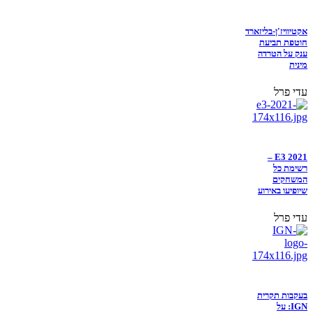
אקטיוויז'ן-בליזארד
חוטפת תביעת
ענק על הטרדה
מינית
עדי פרל
E3 2021 –
רשימת כל
המשחקים
שיופיעו באירוע
עדי פרל
בעקבות תקרית
IGN: על