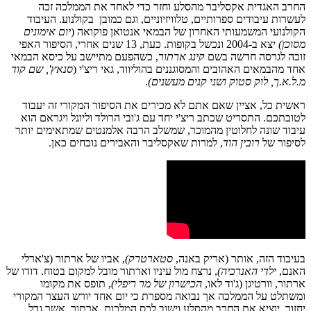
החרב האגדית אקסליבר מהסלע וחזר כדי לאחד את הממלכה זכה
לעשרות עיבודים ספרותיים, טלוויזיוניים, וגם כמובן בקולנוע. העיבוד
הקולנועי המשמעותי האחרון של הבמאי אנטואן פוקואה (
יום אימונים
מסוכן)
יצא ב-2004 ונכשל בקופות. כעת, 13 שנים אחרי, הסיפור האפי
זוכה לגרסה חדשה בשם
קינג ארתור
, כשהפעם מתיישב על כיסא הבמאי
אחד מהבמאים האהובים והמסוגננים בהוליווד, גאי ריצ'י (
סנאץ', שם קוד
מ.ל.א.ך, לוק סטוק ושני קנים מעשנים)
.
ראשית כל, אציין שאם אתם לא מכירים את הסיפור המקורי זה יעבוד
לטובתכם. התסריט שכתב ריצ'י יחד עם ג'ובי הרולד וליונל ויגראם הוא
עיבוד שונה לחלוטין מהמוכר, שמשלב הרבה אלמנטים שמתאימים יותר
לסיפור של
רובין הוד
, למרות שאקסליבר והאבירים נוכחים כאן.
בעיבוד הזה, אותר (אריק באנה,
סטארטרק)
, אביו של ארתור (צ'ארלי
האנם,
ילדי האנרכיה)
, נרצח מול עיניו וארתור מובל למקום בטוח. דודו של
ארתור, וורטיגן (ג'וד לאו,
הכישרון של מר ריפלי)
, תופס את מקומו
ומשתלט על הממלכה אך נבואה מספרת כי יום אחד יורש העצר המקורי
יחזור, יוציא את החרב מהסלע וישוב לכס המלכות. ארתור, אשר גדל