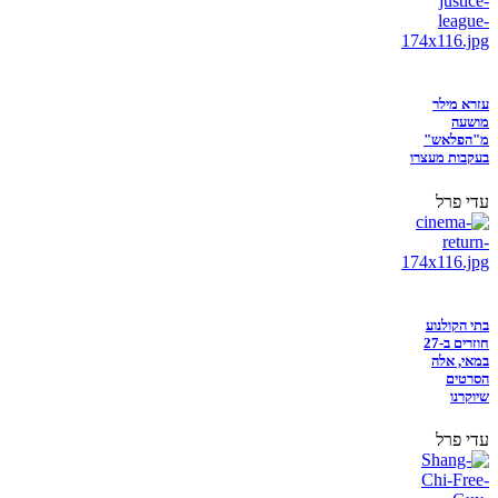
עזרא מילר
מושעה
מ"הפלאש"
בעקבות מעצרו
עדי פרל
בתי הקולנוע
חוזרים ב-27
במאי, אלה
הסרטים
שיוקרנו
עדי פרל