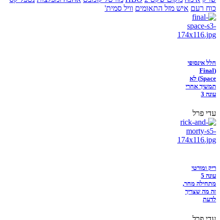
כוח רעם
איש מזל התאומים
וויל סמית'
חלל אינסופי
(Final
Space) לא
תמשיך אחרי
עונה 3
עדי פרל
ריק ומורטי
עונה 5
מתחילה מחר,
זה מה שצריך
לדעת
עדי פרל