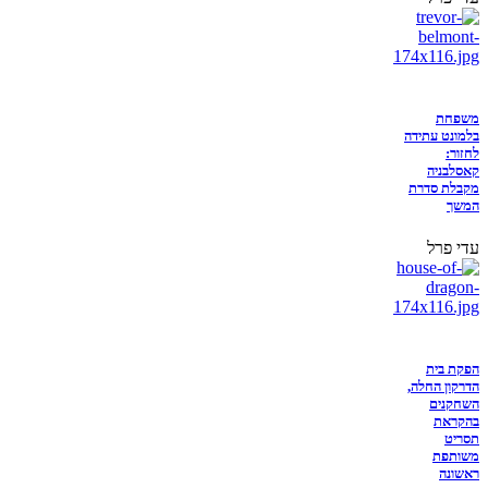
משפחת
בלמונט עתידה
לחזור:
קאסלבניה
מקבלת סדרת
המשך
עדי פרל
הפקת בית
הדרקון החלה,
השחקנים
בהקראת
תסריט
משותפת
ראשונה