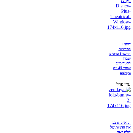
דיסני+
במדיניות
חדשה? סרטים
יעברו
לסטרימינג
אחרי 45 יום
בקולנוע
עדי פרל
זנדאיה תדבב
את הדמות של
לולה באני