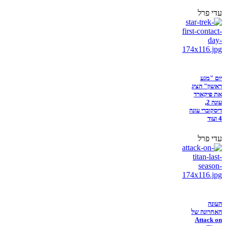
עדי פרל
יום "מגע
ראשון" הציג
את פיקארד
עונה 2,
דיסקוברי עונה
4 ועוד
עדי פרל
העונה
האחרונה של
Attack on