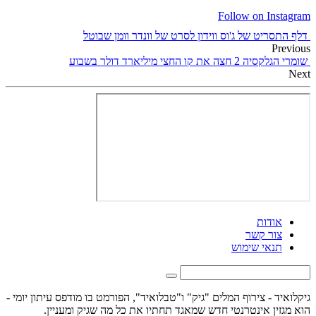
Follow on Instagram
דלף התסריט של ג'וס ווידון לסרט של וונדר וומן שבוטל
Previous
שומרי הגלקסיה 2 חצה את קו החצי מיליארד דולר בשבוע
Next
אודות
צור קשר
תנאי שימוש
גיקלואיד - צירוף המלים "גיק" ו"טבלואיד", הפורמט בו מודפס עיתון יומי -
הוא מגזין אינטרנטי חדש שמאגד תחתיו את כל מה שגיק ומעניין.