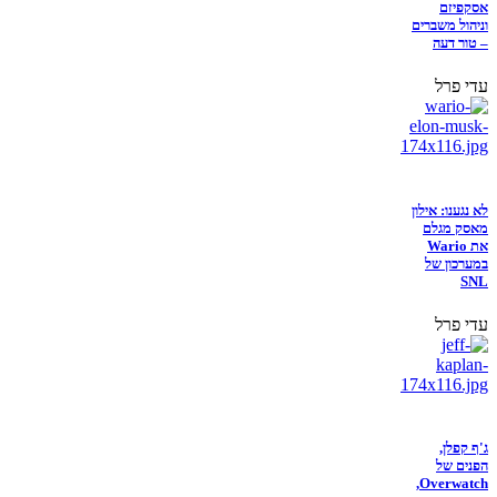
אסקפיזם
וניהול משברים
– טור דעה
עדי פרל
לא נגענו: אילון
מאסק מגלם
את Wario
במערכון של
SNL
עדי פרל
ג'ף קפלן,
הפנים של
Overwatch,