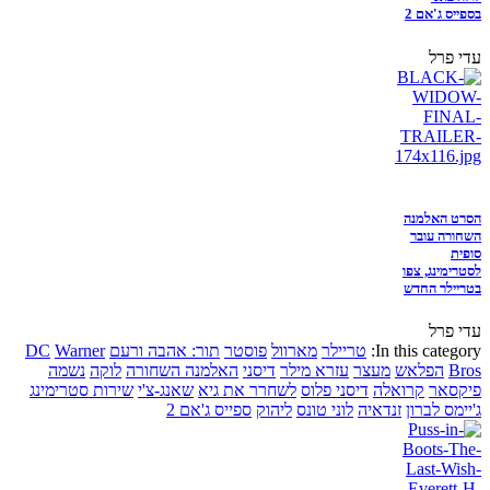
בספייס ג'אם 2
עדי פרל
הסרט האלמנה
השחורה עובר
סופית
לסטרימינג, צפו
בטריילר החדש
עדי פרל
In this category:
טריילר
מארוול
פוסטר
תור: אהבה ורעם
Warner
DC
Bros
הפלאש
מעצר
עזרא מילר
דיסני
האלמנה השחורה
לוקה
נשמה
פיקסאר
קרואלה
דיסני פלוס
לשחרר את גיא
שאנג-צ'י
שירות סטרימינג
ג'יימס לברון
זנדאיה
לוני טונס
ליהוק
ספייס ג'אם 2