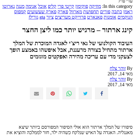
עדי פרל
In this category:
מוזיקה
פוקימון
קייטי פרי
קליפ
אוכל
אנימה
מנגה
נארוטו
ראמן
כתבה
פורים
תחפושת
מארוול
פארק
פארק שעשועים
קמפוס
הנוקמים
אומנות
פאנארט
פרוייקט מעריצים
ציור
gta
גורילז
קינג ארתור – מרגיש יותר כמו ליצן החצר
העיבוד הקולנועי של גאי ריצ'י לאגדה המוכרת של המלך
ארתור מתחיל בצורה מרעננת, אבל איפשהו באמצע הופך
לצעקני מדי עם עריכה מהירה ואפקטים מוגזמים
By
זוהר צלח
מאי 14, 2017
By
זוהר צלח
מאי 14, 2017
סיפורו של המלך ארתור הוא אולי הסיפור המפורסם ביותר שיצא
מאנגליה. האגדה על האיש שנלקח כשהיה ילד, חזר לממלכה והוציא את