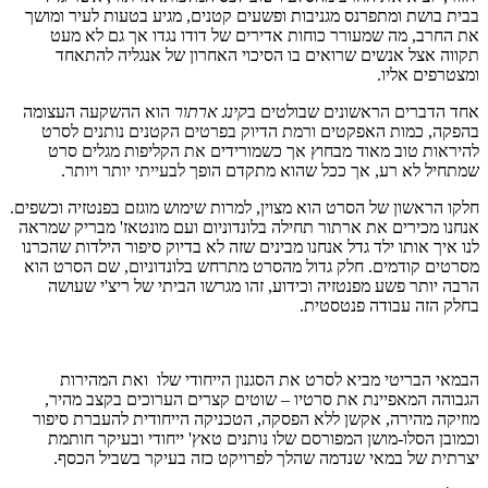
בבית בושת ומתפרנס מגניבות ופשעים קטנים, מגיע בטעות לעיר ומושך
את החרב, מה שמעורר כוחות אדירים של דודו נגדו אך גם לא מעט
תקווה אצל אנשים שרואים בו הסיכוי האחרון של אנגליה להתאחד
ומצטרפים אליו.
אחד הדברים הראשונים שבולטים ב
קינג ארתור
הוא ההשקעה העצומה
בהפקה, כמות האפקטים ורמת הדיוק בפרטים הקטנים נותנים לסרט
להיראות טוב מאוד מבחוץ אך כשמורידים את הקליפות מגלים סרט
שמתחיל לא רע, אך ככל שהוא מתקדם הופך לבעייתי יותר ויותר.
חלקו הראשון של הסרט הוא מצוין, למרות שימוש מוגזם בפנטזיה וכשפים.
אנחנו מכירים את ארתור תחילה בלונדוניום ועם מונטאז' מבריק שמראה
לנו איך אותו ילד גדל אנחנו מבינים שזה לא בדיוק סיפור הילדות שהכרנו
מסרטים קודמים. חלק גדול מהסרט מתרחש בלונדוניום, שם הסרט הוא
הרבה יותר פשע מפנטזיה וכידוע, זהו מגרשו הביתי של ריצ'י שעושה
בחלק הזה עבודה פנטסטית.
הבמאי הבריטי מביא לסרט את הסגנון הייחודי שלו ואת המהירות
הגבוהה המאפיינת את סרטיו – שוטים קצרים הערוכים בקצב מהיר,
מוזיקה מהירה, אקשן ללא הפסקה, הטכניקה הייחודית להעברת סיפור
וכמובן הסלו-מושן המפורסם שלו נותנים טאץ' ייחודי ובעיקר חותמת
יצרתית של במאי שנדמה שהלך לפרויקט כזה בעיקר בשביל הכסף.