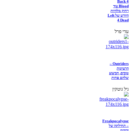
Back 4
Blood עוד
רחוק מלהיות
היורש של Left
4 Dead
עדי פרל
Outriders –
הרעיונות
טובים, הביצוע
שלהם פחות
גיל גוטקין
Freakpocalypse
– תחילתה של
ידידות