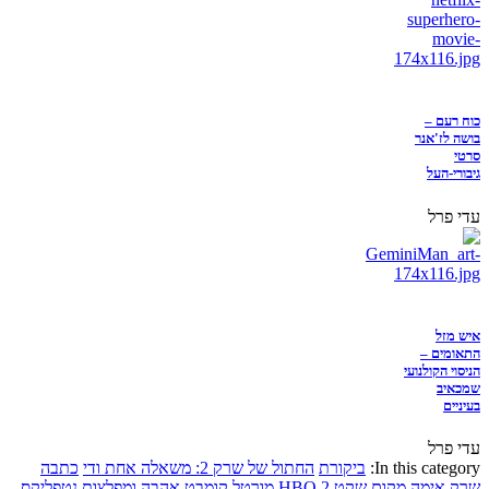
כוח רעם –
בושה לז'אנר
סרטי
גיבורי-העל
עדי פרל
איש מזל
התאומים –
הניסוי הקולנועי
שמכאיב
בעיניים
עדי פרל
In this category:
ביקורת
החתול של שרק 2: משאלה אחת ודי
כתבה
שרק
אימה
מקום שקט 2
HBO
מורטל קומבט
אהבה ומפלצות
נטפליקס