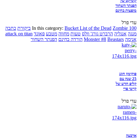
קומיקס של
הפנתר השחור
מופצות בחינם
עדי פרל
Zombie 100
Bucket List of the Dead
In this category:
ביקורת
כתבה
מנגה
אנגליה
הרברט גורג' וולס
טעות
מחווה
מטבע
פאונד
attack on titan
אנימה
Beastars
Monster #8
הורדה בחינם
הפנתר השחור
פוקימון חוגג
25 שנה עם
קליפ חדש של
קייטי פרי
עדי פרל
ארבעה