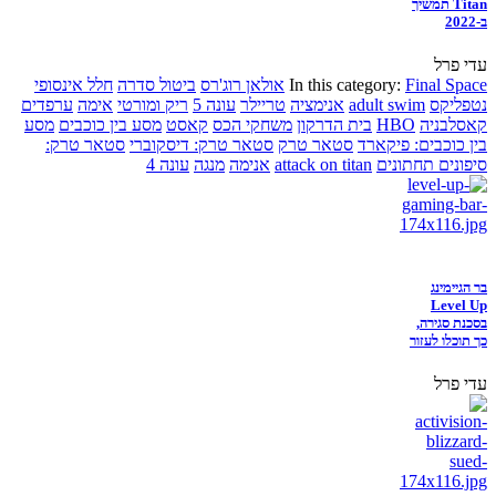
Titan תמשיך
ב-2022
עדי פרל
Final Space
In this category:
אולאן רוג'רס
ביטול סדרה
חלל אינסופי
נטפליקס
adult swim
אנימציה
טריילר
עונה 5
ריק ומורטי
אימה
ערפדים
קאסלבניה
HBO
בית הדרקון
משחקי הכס
קאסט
מסע בין כוכבים
מסע
בין כוכבים: פיקארד
סטאר טרק
סטאר טרק: דיסקוברי
סטאר טרק:
סיפונים תחתונים
attack on titan
אנימה
מנגה
עונה 4
בר הגיימינג
Level Up
בסכנת סגירה,
כך תוכלו לעזור
עדי פרל