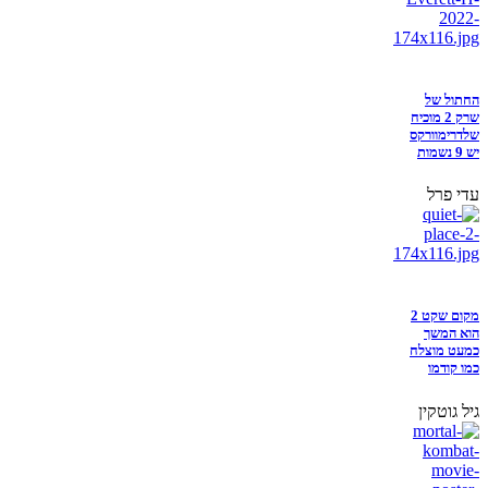
החתול של
שרק 2 מוכיח
שלדרימוורקס
יש 9 נשמות
עדי פרל
מקום שקט 2
הוא המשך
כמעט מוצלח
כמו קודמו
גיל גוטקין