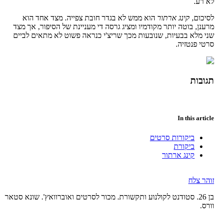
לא רע.
לסיכום,
קינג ארתור
הוא ממש לא בגדר חובת צפייה. מצד אחד הוא
מרענן, בוטה יותר מקודמיו ומציג גרסה די מעניינת של הסיפור, אך מצד
שני מלא בבעיות, שנובעות מכך שריצ'י כנראה פשוט לא מתאים לביים
סרטי פנטזיה.
תגובות
In this article
ביקורות סרטים
ביקורת
קינג ארתור
זוהר צלח
בן 26. סטודנט לקולנוע ותקשורת. מכור לסרטים ואוברוואץ'. שונא סטאר
וורס.