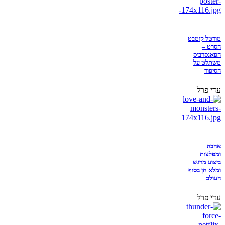
מורטל קומבט
הסרט –
הפאנסרביס
משתלט על
הסיפור
עדי פרל
אהבה
ומפלצות –
ביצוע מרגש
ומלא חן בסוף
העולם
עדי פרל