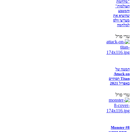
"מלחמת
העולמות"
והמטבע
שהוציא את
מעריצי וולס
למלחמה
עדי פרל
המנגה של
Attack on
Titan תסתיים
באפריל 2021
עדי פרל
Monster #8