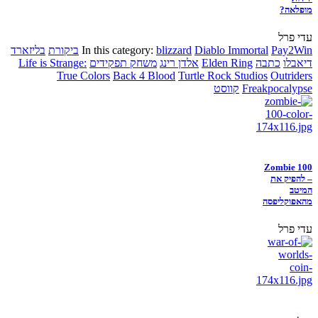
מופלאה?
עדי פרל
Pay2Win
Diablo Immortal
blizzard
In this category:
ביקורת
בליזארד
דיאבלו
כתבה
Elden Ring
אלדן רינג
משחק תפקידים
Life is Strange:
True Colors
Back 4 Blood
Turtle Rock Studios
Outriders
Freakpocalypse
קווסט
Zombie 100
– להפיק את
המיטב
מהאפוקליפסה
עדי פרל