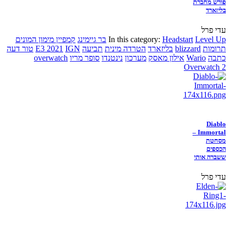
פורש מחברת
בליזארד
עדי פרל
Level Up
Headstart
In this category:
בר גיימינג
קמפיין מימון המונים
תרומות
blizzard
בליזארד
הטרדה מינית
תביעה
IGN
E3 2021
טור דעה
כתבה
Wario
אילון מאסק
מערכון
נינטנדו
סופר מריו
overwatch
Overwatch 2
Diablo
Immortal –
מסחטת
הכספים
ששברה אותי
עדי פרל