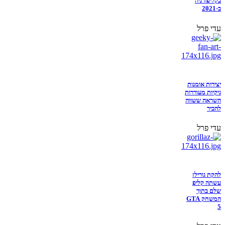
בקליפורניה
ב-2021
עדי פרל
יצירות אומנות
גיקיות מעוררות
השראה ששווה
להכיר
עדי פרל
להקת גורילז
עשתה קליפ
שלם בתוך
המשחק GTA
5