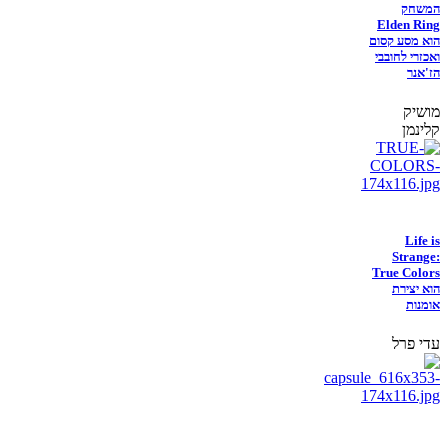
המשחק
Elden Ring
הוא מסע קסום
ואכזרי לחובבי
הז'אנר
מושיק
קלינמן
Life is
Strange:
True Colors
הוא יצירת
אומנות
עדי פרל