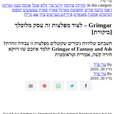
עדי פרל
In this category:
מוזיקה
פוקימון
קייטי פרי
קליפ
אוכל
אנימה
מנגה
נארוטו
ראמן
כתבה
פורים
תחפושת
מארוול
פארק
פארק שעשועים
קמפוס
הנוקמים
אומנות
פאנארט
פרוייקט מעריצים
ציור
gta
גורילז
Grimgar – לצוד מפלצות זה עסק מלוכלך
[ביקורת]
חשבתם שלהיות גיבורים שקוטלים מפלצות זו עבודה זוהרת?
Grimgar of Fantasy and Ash תלמד אתכם שזו דווקא
חוויה קשה, אכזרית וטראומטית
By
עדי פרל
מרץ 30, 2016
By
עדי פרל
מרץ 30, 2016