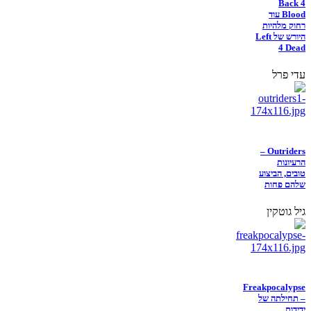
Back 4
Blood עוד
רחוק מלהיות
היורש של Left
4 Dead
עדי פרל
Outriders –
הרעיונות
טובים, הביצוע
שלהם פחות
גיל גוטקין
Freakpocalypse
– תחילתה של
ידידות