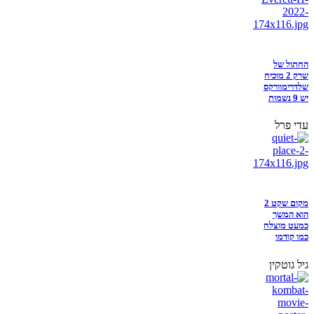
החתול של
שרק 2 מוכיח
שלדרימוורקס
יש 9 נשמות
עדי פרל
מקום שקט 2
הוא המשך
כמעט מוצלח
כמו קודמו
גיל גוטקין