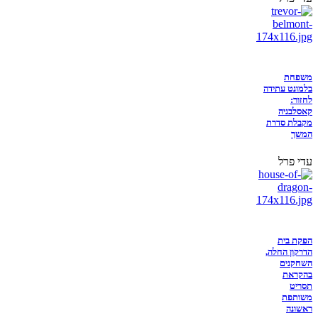
משפחת
בלמונט עתידה
לחזור:
קאסלבניה
מקבלת סדרת
המשך
עדי פרל
הפקת בית
הדרקון החלה,
השחקנים
בהקראת
תסריט
משותפת
ראשונה