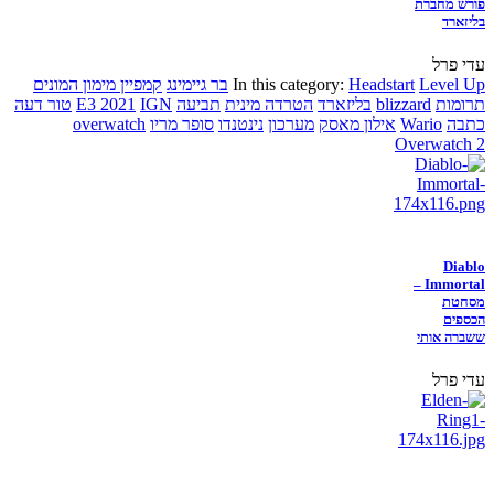
פורש מחברת
בליזארד
עדי פרל
Level Up
Headstart
In this category:
בר גיימינג
קמפיין מימון המונים
תרומות
blizzard
בליזארד
הטרדה מינית
תביעה
IGN
E3 2021
טור דעה
כתבה
Wario
אילון מאסק
מערכון
נינטנדו
סופר מריו
overwatch
Overwatch 2
Diablo
Immortal –
מסחטת
הכספים
ששברה אותי
עדי פרל