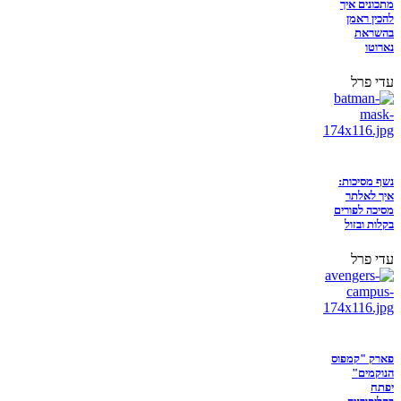
מתכונים איך
להכין ראמן
בהשראת
נארוטו
עדי פרל
נשף מסיכות:
איך לאלתר
מסיכה לפורים
בקלות ובזול
עדי פרל
פארק "קמפוס
הנוקמים"
יפתח