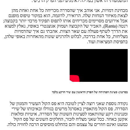
המשמעותי הראשון בעלילה לא מגיע לפני הפרק הרביעי.
מבחינת דמויות, אני אוהב איך שהסדרה מכריחה כל אחת ואחת מהן
לצאת מאיזור הנוחות שלה. הרואירו, לדוגמה, הוא במקור טיפוס מופנם
אבל אירועים מסויימים מכריחים אותו לתפוס תפקיד מרכזי יותר בקבוצה;
רנטה (Ranta), האביר של הקבוצה ושמוק אגוצנטרי באופיו, נאלץ למצוא
את הדרך לשתף פעולה עם שאר הצוות. אהבתי גם איך שהדמויות
מצליחות, כל אחת בדרכה, לבלוט ולהרגיש שונות מהאחרות באופי שלהן,
בתפיסת המציאות ועוד.
בסרטון: סצינת הפתיחה של הפרק הראשון עם שיר הרקע בלבד
נקודה נוספת שאני רוצה לציין לטובה היא פס הקול העשיר והמגוון של
הסדרה. פס הקול מתאפיין באסרנל מרשים בגודלו ובאיכותו של שירי
ומנגינות רקע שהותאמו לסצינות השונות של הסדרה, איטיות ומלאות
אקשן כאחד. ככל שאני מצליח לזכור, החלקים השונים של פס הקול
כמעט ואינם חוזרים על עצמם והם בהחלט מוסיפים הרבה לחוויה כולה.