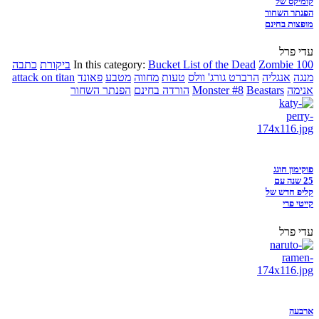
קומיקס של
הפנתר השחור
מופצות בחינם
עדי פרל
Zombie 100
Bucket List of the Dead
In this category:
ביקורת
כתבה
מנגה
אנגליה
הרברט גורג' וולס
טעות
מחווה
מטבע
פאונד
attack on titan
אנימה
Beastars
Monster #8
הורדה בחינם
הפנתר השחור
פוקימון חוגג
25 שנה עם
קליפ חדש של
קייטי פרי
עדי פרל
ארבעה