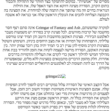
מסויים של "אנושיות". במקום להתמקד בצד הזוהר של התהילה והכבוד
בתום הקרב, הסדרה מציגה דווקא את הצד האפל שלו, את הזילות
הנוראית בחיים וזה מה שהופך את התמה שלה למיוחדת. את הסצינה בה
הקבוצה הצליחה להביס את הגובלין הראשון שלה אני כנראה לא אשכח
לעולם.
למקרה שחששתם, Grimgar of Fantasy and Ash אינה סתם רצף חסר
מחשבה של קרבות מזוויעים. לכל סצינת קרב בסדרה יש משמעות מעבר
לאלמנט הבידורי. סצינות האקשן מחושבות היטב והן תמיד יציגו טוויסט
עלילתי, התפתחות של דמויות או את מצב היחסים ביניהן. השימוש השקול
בסצינות הקרב מוסיף להן עניין רב כי תמיד יהיה בהן רובד עמוק יותר. בין
סצינות האקשן, הסדרה מרשה לעצמה לקחת את הזמן ולהוריד בבת אחת
מהילוך חמישי להילוך ראשון כדי לקדם את העלילה והדמויות בדרכים
אחרות. חלק מהזמן הדברים מתבטאים בסצינות ללא מלים, שמאפשרות
על הדרך גם לתת תשומת לב לאלמנטים הויזואליים המרהיבים שציינתי
מקודם.
אבל הקצב האיטי של הסדרה עלול במקרים רבים להפוך לחרב הפיפיות
שלה. אמנם הסצינות האיטיות משחקות תפקיד חשוב רוב הזמן, אבל
לפעמים הן מרגישות איטיות מדי ואני בהחלט אבין אם מישהו יחליט
לנטוש את הסדרה בגלל זה. הפרק הראשון אמנם מציג את הרקע
העלילתי אבל לא מעבר לכך, ובאופן כללי מרגיש קצת מפוזר מדי. הסדרה
מתחילה לגלות סימנים של אופי רק בפרק השני כאשר הטוויסט