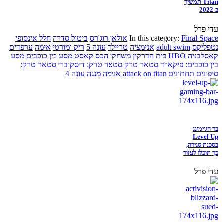
Titan תמשיך
ב-2022
עדי פרל
Final Space
In this category:
אולאן רוג'רס
ביטול סדרה
חלל אינסופי
נטפליקס
adult swim
אנימציה
טריילר
עונה 5
ריק ומורטי
אימה
ערפדים
קאסלבניה
HBO
בית הדרקון
משחקי הכס
קאסט
מסע בין כוכבים
מסע
בין כוכבים: פיקארד
סטאר טרק
סטאר טרק: דיסקוברי
סטאר טרק:
סיפונים תחתונים
attack on titan
אנימה
מנגה
עונה 4
בר הגיימינג
Level Up
בסכנת סגירה,
כך תוכלו לעזור
עדי פרל