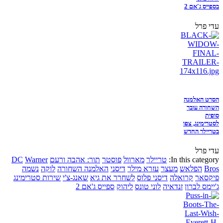
בספייס ג'אם 2
עדי פרל
הסרט האלמנה
השחורה עובר
סופית
לסטרימינג, צפו
בטריילר החדש
עדי פרל
In this category:
טריילר
מארוול
פוסטר
תור: אהבה ורעם
Warner
DC
Bros
הפלאש
מעצר
עזרא מילר
דיסני
האלמנה השחורה
לוקה
נשמה
פיקסאר
קרואלה
דיסני פלוס
לשחרר את גיא
שאנג-צ'י
שירות סטרימינג
ג'יימס לברון
זנדאיה
לוני טונס
ליהוק
ספייס ג'אם 2