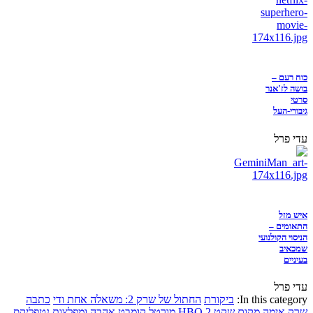
כוח רעם –
בושה לז'אנר
סרטי
גיבורי-העל
עדי פרל
איש מזל
התאומים –
הניסוי הקולנועי
שמכאיב
בעיניים
עדי פרל
In this category:
ביקורת
החתול של שרק 2: משאלה אחת ודי
כתבה
שרק
אימה
מקום שקט 2
HBO
מורטל קומבט
אהבה ומפלצות
נטפליקס