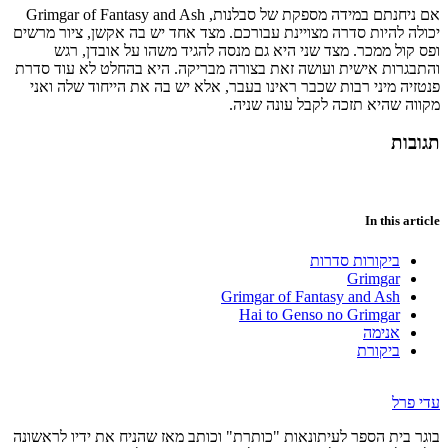
אם ניחנתם במידה מספקת של סבלנות, Grimgar of Fantasy and Ash
יכולה להיות סדרה מצויינת עבורכם. מצד אחד יש בה אקשן, ציור מרשים
ופס קול ממכר. מצד שני היא גם מנסה להגיד משהו על אובדן, רגש
והתבגרות אישית ועושה זאת בצורה מבריקה. היא בהחלט לא עוד סדרת
פנטזיה מיני רבות שכבר ראינו בעבר, אלא יש בה את הייחוד שלה ואני
מקווה שהיא תזכה לקבל עונה שניה.
תגובות
In this article
ביקורות סדרות
Grimgar
Grimgar of Fantasy and Ash
Hai to Genso no Grimgar
אנימה
ביקורת
עדי פרל
בוגר בית הספר לעיתונאות "כותרת" וכותב מאז שהניח את ידיו לראשונה