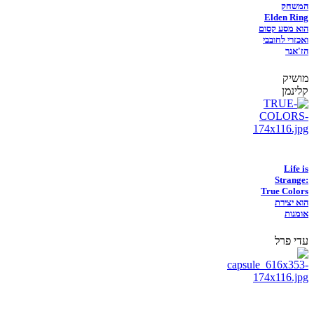
המשחק
Elden Ring
הוא מסע קסום
ואכזרי לחובבי
הז'אנר
מושיק
קלינמן
Life is
Strange:
True Colors
הוא יצירת
אומנות
עדי פרל