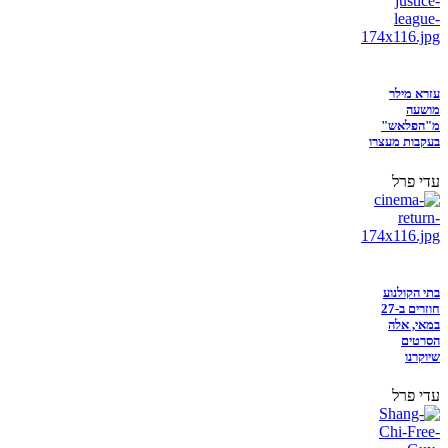
עזרא מילר
מושעה
מ"הפלאש"
בעקבות מעצרו
עדי פרל
בתי הקולנוע
חוזרים ב-27
במאי, אלה
הסרטים
שיוקרנו
עדי פרל