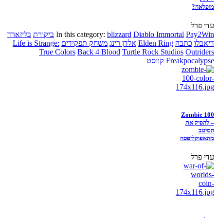
מופלאה?
עדי פרל
Pay2Win
Diablo Immortal
blizzard
In this category:
ביקורת
בליזארד
דיאבלו
כתבה
Elden Ring
אלדן רינג
משחק תפקידים
Life is Strange:
True Colors
Back 4 Blood
Turtle Rock Studios
Outriders
Freakpocalypse
קווסט
Zombie 100
– להפיק את
המיטב
מהאפוקליפסה
עדי פרל