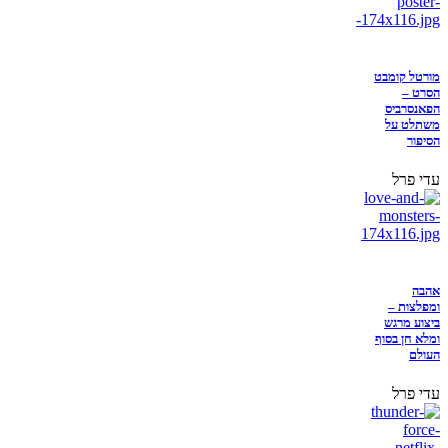
מורטל קומבט
הסרט –
הפאנסרביס
משתלט על
הסיפור
עדי פרל
אהבה
ומפלצות –
ביצוע מרגש
ומלא חן בסוף
העולם
עדי פרל