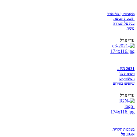
אקטיוויז'ן-בליזארד
חוטפת תביעת
ענק על הטרדה
מינית
עדי פרל
E3 2021 –
רשימת כל
המשחקים
שיופיעו באירוע
עדי פרל
בעקבות תקרית
IGN: על