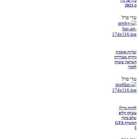
בקליפורניה
ב-2021
עדי פרל
יצירות אומנות
גיקיות מעוררות
השראה ששווה
להכיר
עדי פרל
להקת גורילז
עשתה קליפ
שלם בתוך
המשחק GTA
5