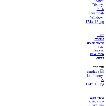
דיסני+
במדיניות
חדשה? סרטים
יעברו
לסטרימינג
אחרי 45 יום
בקולנוע
עדי פרל
זנדאיה תדבב
את הדמות של
לולה באני