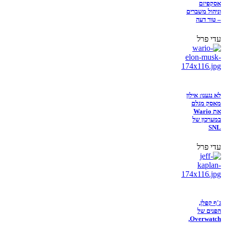
אסקפיזם
וניהול משברים
– טור דעה
עדי פרל
לא נגענו: אילון
מאסק מגלם
את Wario
במערכון של
SNL
עדי פרל
ג'ף קפלן,
הפנים של
Overwatch,