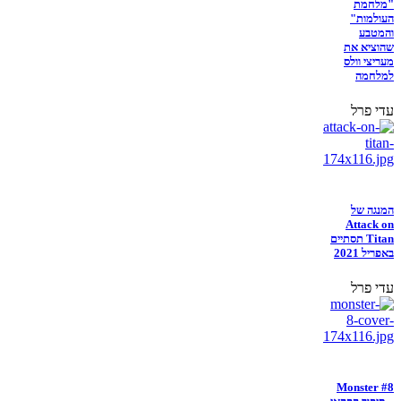
"מלחמת
העולמות"
והמטבע
שהוציא את
מעריצי וולס
למלחמה
עדי פרל
המנגה של
Attack on
Titan תסתיים
באפריל 2021
עדי פרל
Monster #8