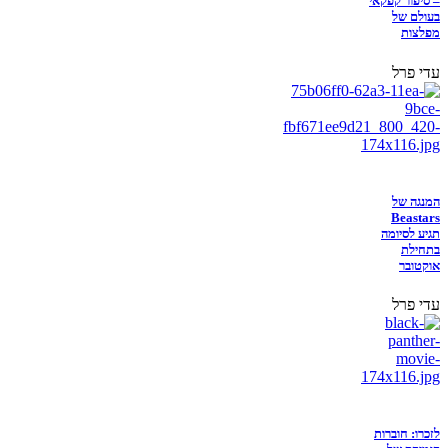
– סיפור קפקאי
בעולם של
מפלצות
עדי פרל
המנגה של
Beastars
תגיע לסיומה
בתחילת
אוקטובר
עדי פרל
לזכרו: חוברות