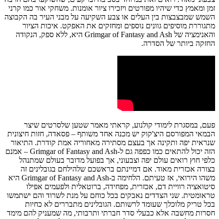
זמן ומאמץ כדי שיהיו מפורטים ויזכירו ציור אומנות. משחקי אור כמו קרני
השמש שמבצבצות בין העלים או צבע השקיעה על מבני העיר בה הקבוצה
מתגוררת מוסיפים גוונים נוספים ומחזקים את האפקט. איכות הציור
והאנימציה של Grimgar of Fantasy and Ash היא, ללא ספק, הנקודה
החזקה ביותר של הסדרה.
פעם, במסגרת לימודי קולנוע, קראתי מאמר שטען שלסרטים שיצר
הבמאי המפורסם היצ'קוק יש מכנה אחד משותף – פסאדה, חזות חיצונית
שנראית יפה ותקינה אך בעצם מסתירה מאחוריה אמת קודרת. התיאור
הזה יכול להתאים כמו כפפה גם ל-Grimgar of Fantasy and Ash – אמנם
כלפי חוץ רואים עולם יפה וצבעוני, אך בפועל מדובר בעולם שמתנהל
בצורה אכזרית מאוד. אם דמיינתם בראשכם שלהילחם בגובלינים זה
משהו הירואי, אז טעיתם. הלחימה ב-Grimgar of Fantasy and Ash היא
סיטואציה רוויית דם, אכזרית, מפחידה, ברוטאלית ולפעמים אפילו
טראומטית. שני הצדדים נאבקים בכל כוחם על מנת לשרוד והם ישתמשו
בכל טריק מלוכלך שעומד לרשותם. הגובלינים מתבררים לא כחיות
חסרות מחשבה אלא כבעלי סדר חברתי ותרבותי, מה שמעניק להם מימד