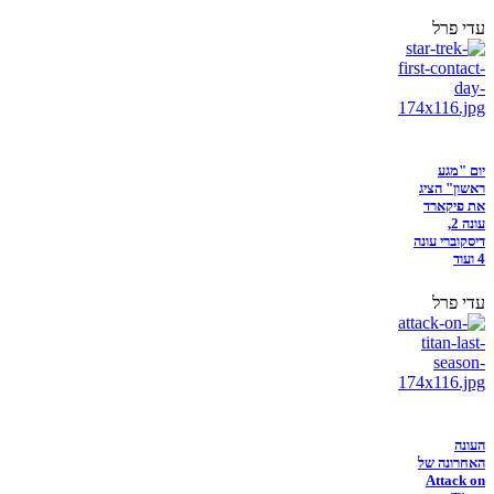
עדי פרל
יום "מגע
ראשון" הציג
את פיקארד
עונה 2,
דיסקוברי עונה
4 ועוד
עדי פרל
העונה
האחרונה של
Attack on