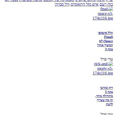
כוח רעם
איש מזל התאומים
וויל סמית'
חלל אינסופי
(Final
Space) לא
תמשיך אחרי
עונה 3
עדי פרל
ריק ומורטי
עונה 5
מתחילה מחר,
זה מה שצריך
לדעת
עדי פרל