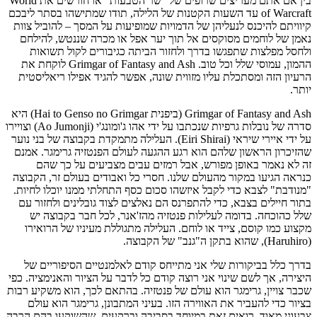
בין אם אתם מעריצים שרופים של "שר הטבעות" או חורשים את World
of Warcraft עד השעות הקטנות של הלילה, תודו שמתישהו בסתר ליבכם
קיוויתם להיכנס לנעליהן של הדמויות שמופיעות על המסך – להוביל צוות
נאמן של לוחמים מסוקסים אל תוך יער אפל או מכרה שננטש, להילחם
ולחסל מפלצות שתפגשו בדרך ולחזור הביתה כגיבורים לקול תשואות
ההמון, עמוסי שלל וכל טוב. Grimgar of Fantasy and Ash לוקחת את
הרעיון הזה ומסתכלת עליו מזווית שונה, אפשר להגיד אפילו ריאליסטית
יותר.
Grimgar of Fantasy and Ash (ביפנית Hai to Genso no Grimgar) היא
סדרה של נובלות גרפיות שנכתבו על ידי אהו ג'ומונג'י (Ao Jumonji) וצויירו
על ידי איירי שיראי (Eiri Shirai). העלילה מתמקדת בקבוצה של בני נוער
שהזיכרון הראשון שלהם הוא רגע ההגעה לעולם הפנטזיה גרימגר. אמנם
זה לא נאמר באופן מפורש, אבל רמזים עבים מצביעים על כך שהם
כנראה הגיעו במקור מהעולם שלנו. חסרי כל ואבודים בעולם זר, הקבוצה
"מנודבת" לצבא כדי לקבל איזשהו סכום כסף התחלתי ממנו יוכלו לחיות.
בתור חיילים בצבא, כדי להתפרנס הם נאלצים לצוד גובלינים ולחזור עם
שלל כהוכחה. בדומה לעלילות פנטזיה מהז'אנר, לכל חבר בקבוצה יש
מקצוע כמו קוסם, צייד או לוחם. העלילה מתגוללת מעיניו של הרואירו
(Haruhiro), שהוא בתקן ה"גנב" של הקבוצה.
בדרך כלל בביקורות שלי אני מתייחס קודם לאלמנטיים הסיפוריים של
היצירה, אך לשם שינוי אני רוצה קודם כל לדבר על הציור והאנימציה. כפי
שכבר צויין, גרימגר הוא עולם של פנטזיה. בהתאם לכך, הוא משקיע רבות
בציור כדי להעביר את האווירה הזו. בעיני המתבונן, גרימגר הוא עולם
צבעוני מאוד. רואים זאת במיוחד בסביבה וברקעים, שהשוקעו בהם הרבה