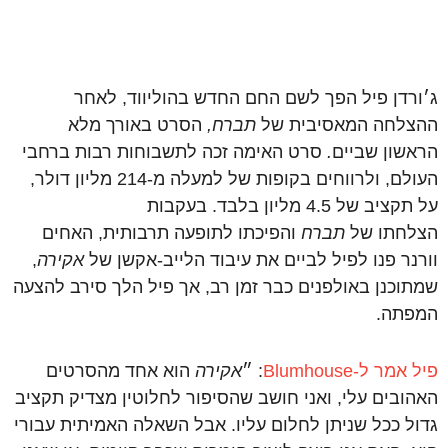
ג׳ורדן פיל הפך לשם החם החדש בהוליווד, לאחר
ההצלחה המאסיבית של
תברח,
הסרט באורך מלא
הראשון שביים
.
סרט האימה זכה לתשבוחות רבות ברחבי
העולם, ולרווחים בקופות של למעלה מ-214 מליון דולר,
על תקציב של 4.5 מליון בלבד. בעקבות
הצלחתו של
תברח
והפיכתו לתופעה תרבותית, האחים
וורנר פנו לפיל לביים את עיבוד הלייב-אקשן של
אקירה
,
שמתוכנן באולפנים כבר זמן רב, אך פיל הלך סירב להצעה
המפתה.
פיל אמר ל-Blumhouse
: ״
אקירה
הוא אחד מהסרטים
האהובים עלי, ואני חושב שהסיפור לחלוטין מצדיק תקציב
גדול ככל שניתן לחלום עליו. אבל השאלה האמיתית עבורי