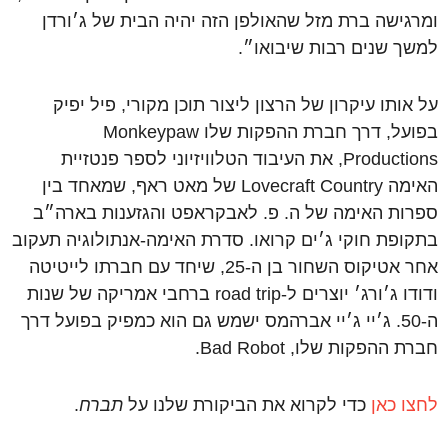
ומרגישה ברת מזל שהאולפן הזה יהיה הבית של ג׳ורדן
למשך שנים רבות שיבואו״.
על אותו עיקרון של הרצון ליצור תוכן מקורי, פיל יפיק
בפועל, דרך חברת ההפקות שלו Monkeypaw
Productions, את העיבוד הטלוויזיוני לספר פנטזיית
האימה Lovecraft Country של מאט ראף, שמאחד בין
ספרות האימה של ה. פ. לאבקראפט והגזענות בארה״ב
בתקופת חוקי ג׳ים קרואו. סדרת האימה-אנתולוגיה תעקוב
אחר אטיקוס השחור בן ה-25, שיחד עם חברתו לייטיטה
ודודו ג׳ורג׳ יוצרים ל-road trip ברחבי אמריקה של שנות
ה-50. ג׳יי ג׳יי אברהמס ישמש גם הוא כמפיק בפועל דרך
חברת ההפקות שלו, Bad Robot.
לחצו כאן
כדי לקרוא את הביקורת שלנו על
תברח
.