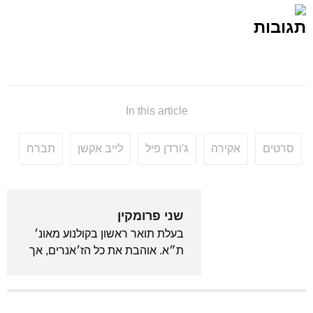
תגובות
In this article
סרטים
אקירה
ג'ורדן פיל
לייב אקשן
תברח
שני פרומקין
בעלת תואר ראשון בקולנוע מאונ׳
ת״א. אוהבת את כל הז׳אנרים, אך
נסחפת בעיקר לכיוון כל מה
שמד״ב, פנטזיה, קסם וזומבים.