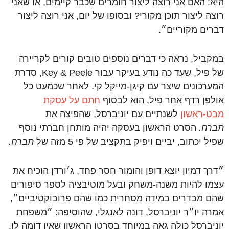
היא: האם אני רוצה ליצור חומרים שכבר קיימים, או שאני
רוצה ליצור תוכן מקורי? ובסופו של יום, אני רוצה ליצור
דברים מקוריים״.
במקביל, נראה כי דברים נוספים טובים קורים לקריירה
של פיל, שעד כה נודע בעיקר עבור Key & Peele, סדרת
המערכונים שיצר עם קיגן-מייקל קי. לאחר שכמעט כל
אולפן רדף אחר פיל, הוא לבסוף
חתם על עסקת
מבט-ראשון
לשנתיים עם יוניברסל, שהפיצה את
תברח.
הסרט הראשון בעסקה יהיה מותחן חברתי נוסף
שפיל יכתוב, יביים ויפיק בתקציב של פי 5 מזה של
תברח.
״דרך דמיון יוצא דופן והומור חסר פחד, ג׳ורדן הוכיח את
עצמו להיות משנה-משחק ובעל מוטיבציה לספר סיפורים
שהם מבדרים במידה מסחרית כמו שהם פרובוקטיביים״,
אמרה יו״ר יוניברסל, דונה לאנגלי, שהוסיפה: ״משפחת
יוניברסל כולה גאה במיוחד בסרטו הראשון שאין דומה לו,