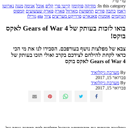
עדי פרל
In this category:
מוזיקה
פוקימון
קייטי פרי
קליפ
אוכל
אנימה
מנגה
נארוטו
ראמן
כתבה
פורים
תחפושת
מארוול
פארק
פארק שעשועים
קמפוס
הנוקמים
אומנות
פאנארט
פרוייקט מעריצים
ציור
gta
גורילז
בואו לזכות בעותק של Gears of War 4 לאקס
בוקס!
צבא של מפלצות נושף בעורפכם. הסבירו לנו את מי הכי
כדאי לקחת להילחם לצידכם בקרב ואולי תזכו בעותק של
Gears of War 4 לאקס בוקס
By
מערכת גיקלואיד
פברואר 15, 2017
By
מערכת גיקלואיד
פברואר 15, 2017