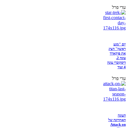
עדי פרל
יום "מגע
ראשון" הציג
את פיקארד
עונה 2,
דיסקוברי עונה
4 ועוד
עדי פרל
העונה
האחרונה של
Attack on