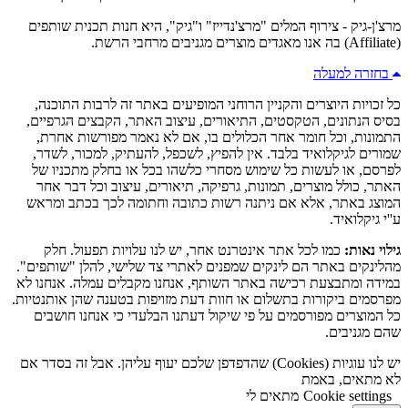
מרצ'ן-גיק - צירוף המלים "מרצ'נדייז" ו"גיק", היא חנות תכנית שותפים
(Affiliate) בה אנו מאגדים מוצרים מגניבים מרחבי הרשת.
בחזרה למעלה
כל זכויות היוצרים והקניין הרוחני המופיעים באתר זה לרבות התוכנה,
בסיס הנתונים, הטקסטים, התיאורים, עיצוב האתר, הקבצים הגרפיים,
התמונות, וכל חומר אחר הכלולים בו, אם לא נאמר מפורשות אחרת,
שמורים לגיקלואיד בלבד. אין להפיץ, לשכפל, להעתיק, למכור, לשדר,
לפרסם, או לעשות כל שימוש מסחרי כלשהו בכל או בחלק מתכניו של
האתר, כולל מוצרים, תמונות, גרפיקה, תיאורים, עיצוב וכל דבר אחר
המוצג באתר, אלא אם ניתנה רשות כתובה וחתומה לכך בכתב ומראש
ע''י גיקלואיד.
גילוי נאות:
כמו לכל אתר אינטרנט אחר, יש לנו עלויות תפעול. חלק
מהלינקים באתר הם לינקים שמפנים לאתרי צד שלישי, להלן "שותפים".
במידה ומתבצעת רכישה באתר השותף, אנחנו מקבלים עמלה. אנחנו לא
מפרסמים ביקורות בתשלום או חוות דעת מזויפות בטענה שהן אותנטיות.
כל המוצרים מפורסמים על פי שיקול דעתנו הבלעדי כי אנחנו חושבים
שהם מגניבים.
יש לנו עוגיות (Cookies) שהדפדפן שלכם יעוף עליהן. אבל זה בסדר אם
לא מתאים, באמת
Cookie settings
מתאים לי