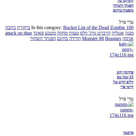
קומיקס של
הפנתר השחור
מופצות בחינם
עדי פרל
Zombie 100
Bucket List of the Dead
In this category:
ביקורת
כתבה
מנגה
אנגליה
הרברט גורג' וולס
טעות
מחווה
מטבע
פאונד
attack on titan
אנימה
Beastars
Monster #8
הורדה בחינם
הפנתר השחור
פוקימון חוגג
25 שנה עם
קליפ חדש של
קייטי פרי
עדי פרל
ארבעה