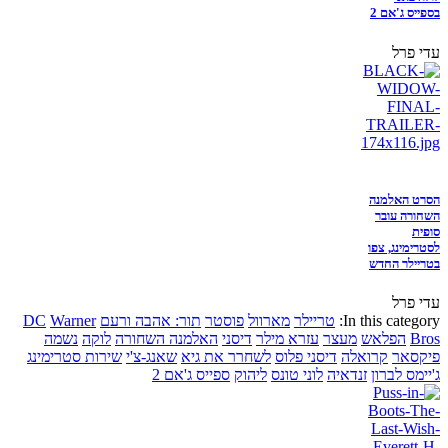
בספייס ג'אם 2
עדי פרל
הסרט האלמנה
השחורה עובר
סופית
לסטרימינג, צפו
בטריילר החדש
עדי פרל
In this category:
טריילר
מארוול
פוסטר
תור: אהבה ורעם
Warner
DC
Bros
הפלאש
מעצר
עזרא מילר
דיסני
האלמנה השחורה
לוקה
נשמה
פיקסאר
קרואלה
דיסני פלוס
לשחרר את גיא
שאנג-צ'י
שירות סטרימינג
ג'יימס לברון
זנדאיה
לוני טונס
ליהוק
ספייס ג'אם 2