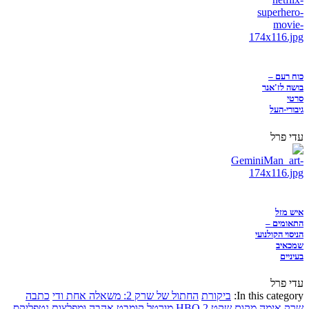
כוח רעם –
בושה לז'אנר
סרטי
גיבורי-העל
עדי פרל
איש מזל
התאומים –
הניסוי הקולנועי
שמכאיב
בעיניים
עדי פרל
In this category:
ביקורת
החתול של שרק 2: משאלה אחת ודי
כתבה
שרק
אימה
מקום שקט 2
HBO
מורטל קומבט
אהבה ומפלצות
נטפליקס