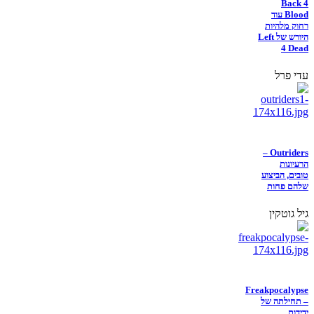
Back 4
Blood עוד
רחוק מלהיות
היורש של Left
4 Dead
עדי פרל
Outriders –
הרעיונות
טובים, הביצוע
שלהם פחות
גיל גוטקין
Freakpocalypse
– תחילתה של
ידידות