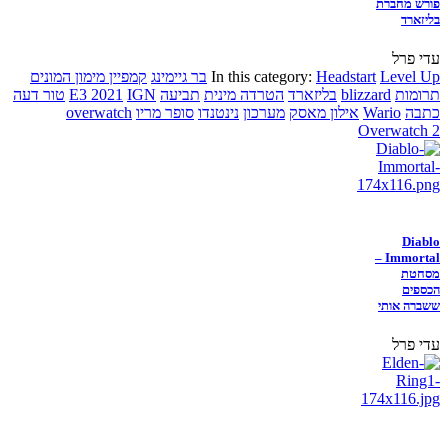
פורש מחברת
בליזארד
עדי פרל
Level Up
Headstart
In this category:
בר גיימינג
קמפיין מימון המונים
תרומות
blizzard
בליזארד
הטרדה מינית
תביעה
IGN
E3 2021
טור דעה
כתבה
Wario
אילון מאסק
מערכון
נינטנדו
סופר מריו
overwatch
Overwatch 2
Diablo
Immortal –
מסחטת
הכספים
ששברה אותי
עדי פרל