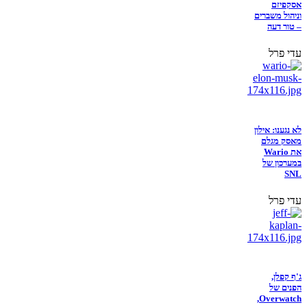
אסקפיזם
וניהול משברים
– טור דעה
עדי פרל
לא נגענו: אילון
מאסק מגלם
את Wario
במערכון של
SNL
עדי פרל
ג'ף קפלן,
הפנים של
Overwatch,