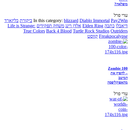
מופלאה?
עדי פרל
Pay2Win
Diablo Immortal
blizzard
In this category:
ביקורת
בליזארד
דיאבלו
כתבה
Elden Ring
אלדן רינג
משחק תפקידים
Life is Strange:
True Colors
Back 4 Blood
Turtle Rock Studios
Outriders
Freakpocalypse
קווסט
Zombie 100
– להפיק את
המיטב
מהאפוקליפסה
עדי פרל