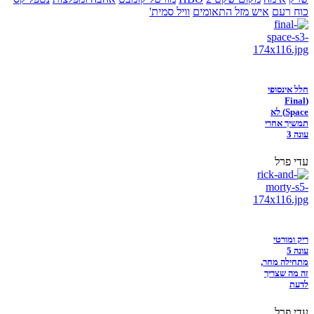
כוח רעם
איש מזל התאומים
וויל סמית'
חלל אינסופי
(Final
Space) לא
תמשיך אחרי
עונה 3
עדי פרל
ריק ומורטי
עונה 5
מתחילה מחר,
זה מה שצריך
לדעת
עדי פרל