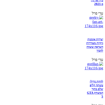
בקליפורניה
ב-2021
עדי פרל
יצירות אומנות
גיקיות מעוררות
השראה ששווה
להכיר
עדי פרל
להקת גורילז
עשתה קליפ
שלם בתוך
המשחק GTA
5