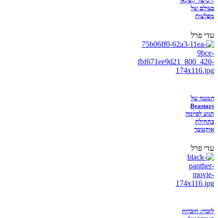
– סיפור קפקאי
בעולם של
מפלצות
עדי פרל
המנגה של
Beastars
תגיע לסיומה
בתחילת
אוקטובר
עדי פרל
לזכרו: חוברות