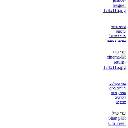
עזרא מילר
מושעה
מ"הפלאש"
בעקבות מעצרו
עדי פרל
בתי הקולנוע
חוזרים ב-27
במאי, אלה
הסרטים
שיוקרנו
עדי פרל