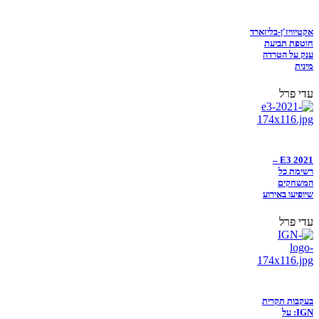
אקטיוויז'ן-בליזארד
חוטפת תביעת
ענק על הטרדה
מינית
עדי פרל
E3 2021 –
רשימת כל
המשחקים
שיופיעו באירוע
עדי פרל
בעקבות תקרית
IGN: על