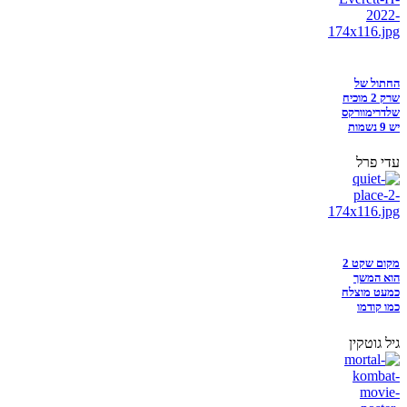
החתול של
שרק 2 מוכיח
שלדרימוורקס
יש 9 נשמות
עדי פרל
מקום שקט 2
הוא המשך
כמעט מוצלח
כמו קודמו
גיל גוטקין