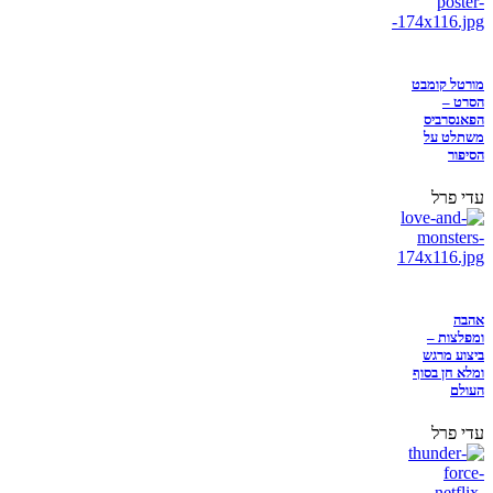
מורטל קומבט
הסרט –
הפאנסרביס
משתלט על
הסיפור
עדי פרל
אהבה
ומפלצות –
ביצוע מרגש
ומלא חן בסוף
העולם
עדי פרל