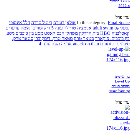
Titan תמשיך
ב-2022
עדי פרל
Final Space
In this category:
אולאן רוג'רס
ביטול סדרה
חלל אינסופי
נטפליקס
adult swim
אנימציה
טריילר
עונה 5
ריק ומורטי
אימה
ערפדים
קאסלבניה
HBO
בית הדרקון
משחקי הכס
קאסט
מסע בין כוכבים
מסע
בין כוכבים: פיקארד
סטאר טרק
סטאר טרק: דיסקוברי
סטאר טרק:
סיפונים תחתונים
attack on titan
אנימה
מנגה
עונה 4
בר הגיימינג
Level Up
בסכנת סגירה,
כך תוכלו לעזור
עדי פרל