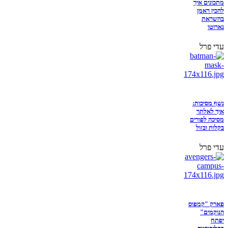
מתכונים איך
להכין ראמן
בהשראת
נארוטו
עדי פרל
נשף מסיכות:
איך לאלתר
מסיכה לפורים
בקלות ובזול
עדי פרל
פארק "קמפוס
הנוקמים"
יפתח