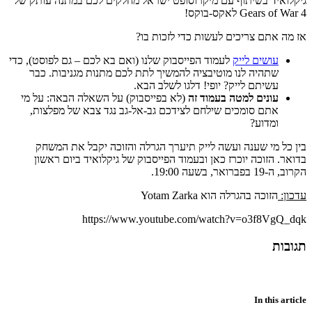
גיקלואיד בשיתוף עם מיקרוסופט ישראל מחלקים לכם במתנה עותק של
Gears of War 4 לאקס-בוקס!
אז מה אתם צריכים לעשות כדי לזכות בו?
עושים לייק
לעמוד הפייסבוק שלנו (ואם בא לכם – גם לפוסט), כדי
שתהיה לנו מוטיבציה להמשיך לתת לכם מתנות מגניבות. כבר
עשיתם לייק? יופי! דלגו לשלב הבא.
עונים למטה בעמוד זה
(לא בפייסבוק) על השאלה הבאה: על מי
אתם סומכים שילחם לצידכם גב-אל-גב נגד צבא של מפלצות,
ומדוע?
בין כל מי שענה ועשה לייק תיערך הגרלה והזוכה יקבל את המשחק
בדואר. הזוכה יוכרז כאן ובעמוד הפייסבוק של גיקלואיד ביום ראשון
הקרוב, ה-19 בפברואר, בשעה 19:00.
עדכון:
הזוכה בהגרלה הוא Yotam Zarka
https://www.youtube.com/watch?v=o3f8VgQ_dqk
תגובות
In this article