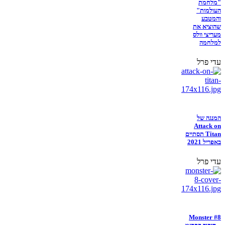
"מלחמת
העולמות"
והמטבע
שהוציא את
מעריצי וולס
למלחמה
עדי פרל
המנגה של
Attack on
Titan תסתיים
באפריל 2021
עדי פרל
Monster #8