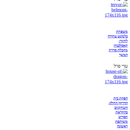
משפחת
בלמונט עתידה
לחזור:
קאסלבניה
מקבלת סדרת
המשך
עדי פרל
הפקת בית
הדרקון החלה,
השחקנים
בהקראת
תסריט
משותפת
ראשונה