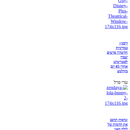
דיסני+
במדיניות
חדשה? סרטים
יעברו
לסטרימינג
אחרי 45 יום
בקולנוע
עדי פרל
זנדאיה תדבב
את הדמות של
לולה באני