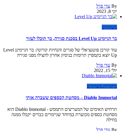
By
עדי פרל
יוני 8, 2023
משחקים
בר הגיימינג Level Up בסכנת סגירה, כך תוכלו לעזור
עוד קורבן פוטנציאלי של סגרים והנחיות קורונה: בר הגיימינג Level
Up יוצא בקמפיין תרומות בניסיון אחרון להצילו מפני סגירה
By
עדי פרל
יולי 15, 2022
ביקורות משחקים
Diablo Immortal – מסחטת הכספים ששברה אותי
תרחיש האימים של המעריצים התממש - Diablo Immortal הוא
מסחטת כספים מכוערת במיוחד שגיימרים כבדים יקבלו ממנה
בחילה
By
עדי פרל