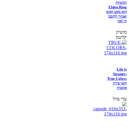
המשחק
Elden Ring
הוא מסע קסום
ואכזרי לחובבי
הז'אנר
מושיק
קלינמן
Life is
Strange:
True Colors
הוא יצירת
אומנות
עדי פרל