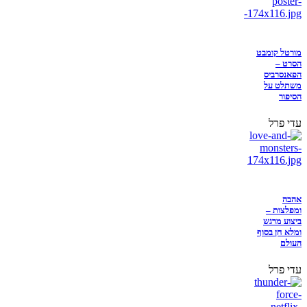
מורטל קומבט
הסרט –
הפאנסרביס
משתלט על
הסיפור
עדי פרל
אהבה
ומפלצות –
ביצוע מרגש
ומלא חן בסוף
העולם
עדי פרל