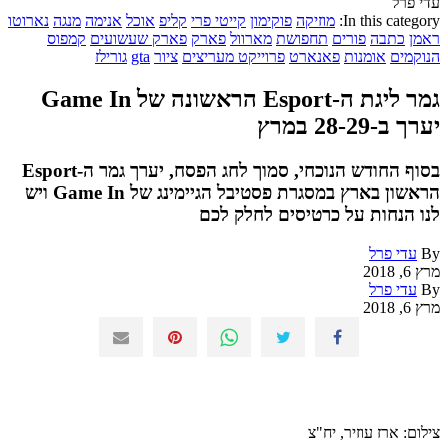
עדי פרל
In this category:
מוזיקה
פוקימון
קייטי פרי
קליפ
אוכל
אנימה
מנגה
נארוטו
ראמן
כתבה
פורים
תחפושת
מארוול
פארק
פארק שעשועים
קמפוס
הנוקמים
אומנות
פאנארט
פרוייקט מעריצים
ציור
gta
גורילז
גמר ליגת ה-Esport הראשונה של Game In
יערך ב-28-29 במרץ
בסוף החודש הנוכחי, סמוך לחג הפסח, יערך גמר ה-Esport
הראשון בארץ במסגרת פסטיבל הגיימינג של Game In ויש
לנו הנחות על כרטיסים לחלק לכם
By
עדי פרל
מרץ 6, 2018
By
עדי פרל
מרץ 6, 2018
צילום: ארז עוזיר, יח"צ