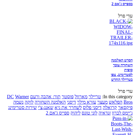
בספייס ג'אם 2
עדי פרל
הסרט האלמנה
השחורה עובר
סופית
לסטרימינג, צפו
בטריילר החדש
עדי פרל
In this category:
טריילר
מארוול
פוסטר
תור: אהבה ורעם
Warner
DC
Bros
הפלאש
מעצר
עזרא מילר
דיסני
האלמנה השחורה
לוקה
נשמה
פיקסאר
קרואלה
דיסני פלוס
לשחרר את גיא
שאנג-צ'י
שירות סטרימינג
ג'יימס לברון
זנדאיה
לוני טונס
ליהוק
ספייס ג'אם 2