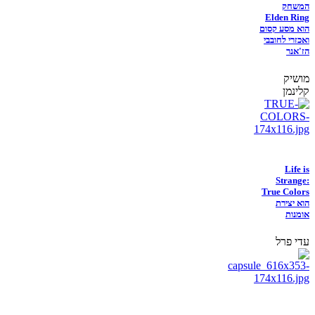
המשחק
Elden Ring
הוא מסע קסום
ואכזרי לחובבי
הז'אנר
מושיק
קלינמן
Life is
Strange:
True Colors
הוא יצירת
אומנות
עדי פרל