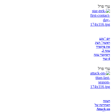
עדי פרל
יום "מגע
ראשון" הציג
את פיקארד
עונה 2,
דיסקוברי עונה
4 ועוד
עדי פרל
העונה
האחרונה של
Attack on