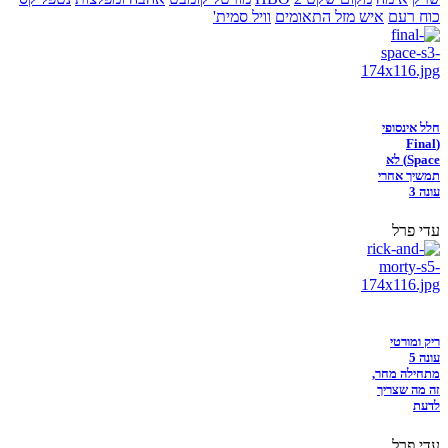
כוח רעם
איש מזל התאומים
וויל סמית'
חלל אינסופי
(Final
Space) לא
תמשיך אחרי
עונה 3
עדי פרל
ריק ומורטי
עונה 5
מתחילה מחר,
זה מה שצריך
לדעת
עדי פרל