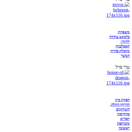
משפחת
בלמונט עתידה
לחזור:
קאסלבניה
מקבלת סדרת
המשך
עדי פרל
הפקת בית
הדרקון החלה,
השחקנים
בהקראת
תסריט
משותפת
ראשונה