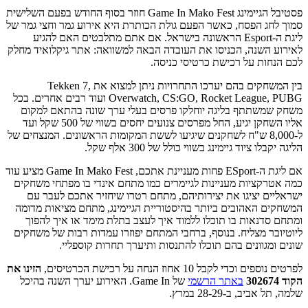
פסטיבל הגיימינג Game In Mako Fest חוזר בסוף החודש בפעם השלישית
סמוך לחג הפסח, כאשר הפעם גולת הכותרת היא אירוע גמר וחצי גמר של
ליגת ה-Esport הראשונה בישראל. אם אתם מתלבטים האם להגיע
לאירוע השנה, הכניסו את העובדה הבאה למשוואה: אתר גיקלואיד מחלק
לכם הנחות על רכישת כרטיסי כניסה.
בין המשחקים בהם יערכו התחרויות ניתן למצוא את Tekken 7,
Overwatch, CS:GO, Rocket League, PUBG ועוד רבים אחרים. בכל
משחק שמשתתף בליגה יוחלקו פרסים בעלי ערך שונה בהתאם למקום
אליו השחקן יגיע, החל מפרסים צנועים יחסים בשווי של 500 שקל ועד
ל-8,000 ש"ח לשחקנים שיגיעו לששת המקומות הראשונים. המנצחים של
הליגה יקבלו ציוד גיימינג בשווי כולל של 300 אלף שקל.
אם ליגת ה-ESport פחות מעניינת אתכם, Game In Mako Fest מציע עוד
כמה אטרקציות מעניינות לגיימרים כמו מתחם אינדי בו מפתחי משחקים
ישראליים יציגו את יצירותיהם, מתחם רטרו שיחזיר אתכם לעבר עם
המשחקים האהובים ביותר בהיסטוריית הגיימינג, מתחם מציאות מדומה
ומתחם סדנאות בו תוכלו ללמוד איך לעצב בתלת מימד או איך להפוך
ליוטיובר מצליח. בנוסף, ברחבי המתחם יפוזרו עמדות רבות של משחקים
שונים ומגוונים בהם תוכלו להתנסות ותיערך תחרות קוספליי.
לפרטים נוספים וכדי לקבל 10 אחוז הנחה על רכישת הכרטיסים,
הזינו את
הקוד 302674
באתר הרשמי
של Game In. האירוע יערך השנה בהיכל
שלמה, תל אביב, ב-28-29 במרץ.