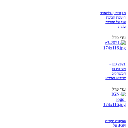
אקטיוויז'ן-בליזארד
חוטפת תביעת
ענק על הטרדה
מינית
עדי פרל
E3 2021 –
רשימת כל
המשחקים
שיופיעו באירוע
עדי פרל
בעקבות תקרית
IGN: על