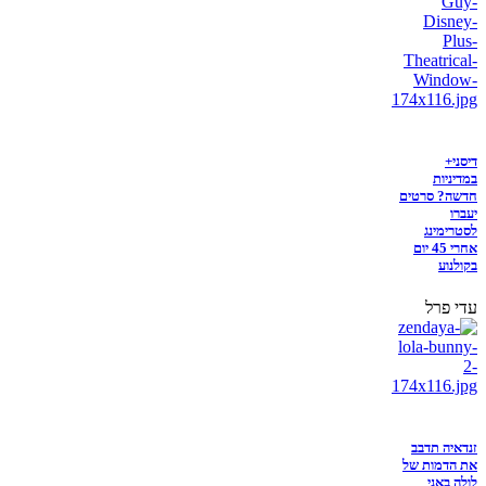
דיסני+
במדיניות
חדשה? סרטים
יעברו
לסטרימינג
אחרי 45 יום
בקולנוע
עדי פרל
זנדאיה תדבב
את הדמות של
לולה באני