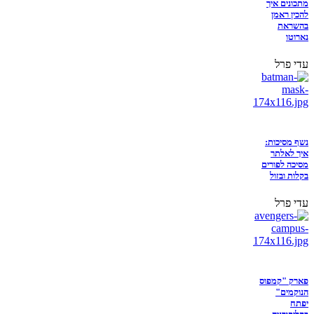
מתכונים איך
להכין ראמן
בהשראת
נארוטו
עדי פרל
נשף מסיכות:
איך לאלתר
מסיכה לפורים
בקלות ובזול
עדי פרל
פארק "קמפוס
הנוקמים"
יפתח