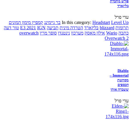
פורש מחברת
בליזארד
עדי פרל
Level Up
Headstart
In this category:
בר גיימינג
קמפיין מימון המונים
תרומות
blizzard
בליזארד
הטרדה מינית
תביעה
IGN
E3 2021
טור דעה
כתבה
Wario
אילון מאסק
מערכון
נינטנדו
סופר מריו
overwatch
Overwatch 2
Diablo
Immortal –
מסחטת
הכספים
ששברה אותי
עדי פרל