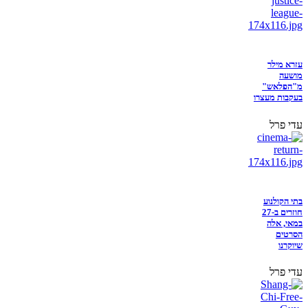
עזרא מילר
מושעה
מ"הפלאש"
בעקבות מעצרו
עדי פרל
בתי הקולנוע
חוזרים ב-27
במאי, אלה
הסרטים
שיוקרנו
עדי פרל