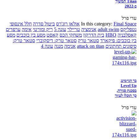
Titan תמשיך
ב-2022
עדי פרל
Final Space
In this category:
אולאן רוג'רס
ביטול סדרה
חלל אינסופי
נטפליקס
adult swim
אנימציה
טריילר
עונה 5
ריק ומורטי
אימה
ערפדים
קאסלבניה
HBO
בית הדרקון
משחקי הכס
קאסט
מסע בין כוכבים
מסע
בין כוכבים: פיקארד
סטאר טרק
סטאר טרק: דיסקוברי
סטאר טרק:
סיפונים תחתונים
attack on titan
אנימה
מנגה
עונה 4
בר הגיימינג
Level Up
בסכנת סגירה,
כך תוכלו לעזור
עדי פרל