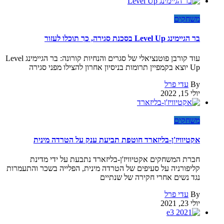
משחקים
בר הגיימינג Level Up בסכנת סגירה, כך תוכלו לעזור
עוד קורבן פוטנציאלי של סגרים והנחיות קורונה: בר הגיימינג Level
Up יוצא בקמפיין תרומות בניסיון אחרון להצילו מפני סגירה
By
עדי פרל
יולי 15, 2022
משחקים
אקטיוויז'ן-בליזארד חוטפת תביעת ענק על הטרדה מינית
חברת המשחקים אקטיוויז'ן-בליזארד נתבעת על ידי מדינת
קליפורניה על סעיפים של הטרדה מינית, הפלייה בשכר והתעמרות
נגד נשים אחרי חקירה של שנתיים
By
עדי פרל
יולי 23, 2021