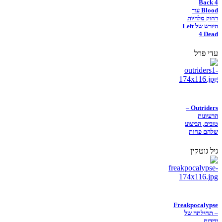
Back 4
Blood עוד
רחוק מלהיות
היורש של Left
4 Dead
עדי פרל
Outriders –
הרעיונות
טובים, הביצוע
שלהם פחות
גיל גוטקין
Freakpocalypse
– תחילתה של
ידידות