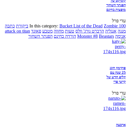
קומיקס של
הפנתר השחור
מופצות בחינם
עדי פרל
Zombie 100
Bucket List of the Dead
In this category:
ביקורת
כתבה
מנגה
אנגליה
הרברט גורג' וולס
טעות
מחווה
מטבע
פאונד
attack on titan
אנימה
Beastars
Monster #8
הורדה בחינם
הפנתר השחור
פוקימון חוגג
25 שנה עם
קליפ חדש של
קייטי פרי
עדי פרל
ארבעה