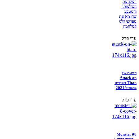
"מלחמת
העולמות"
והמטבע
שהוציא את
מעריצי וולס
למלחמה
עדי פרל
המנגה של
Attack on
Titan תסתיים
באפריל 2021
עדי פרל
Monster #8