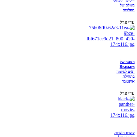
– סיפור קפקאי
בעולם של
מפלצות
עדי פרל
המנגה של
Beastars
תגיע לסיומה
בתחילת
אוקטובר
עדי פרל
לזכרו: חוברות