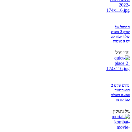
החתול של
שרק 2 מוכיח
שלדרימוורקס
יש 9 נשמות
עדי פרל
מקום שקט 2
הוא המשך
כמעט מוצלח
כמו קודמו
גיל גוטקין