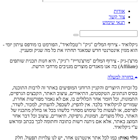
אודות
צור קשר
תנאי שימוש
גיקלואיד - צירוף המלים "גיק" ו"טבלואיד", הפורמט בו מודפס עיתון יומי -
הוא מגזין אינטרנטי חדש שמאגד תחתיו את כל מה שגיק ומעניין.
מרצ'ן-גיק - צירוף המלים "מרצ'נדייז" ו"גיק", היא חנות תכנית שותפים
(Affiliate) בה אנו מאגדים מוצרים מגניבים מרחבי הרשת.
בחזרה למעלה
כל זכויות היוצרים והקניין הרוחני המופיעים באתר זה לרבות התוכנה,
בסיס הנתונים, הטקסטים, התיאורים, עיצוב האתר, הקבצים הגרפיים,
התמונות, וכל חומר אחר הכלולים בו, אם לא נאמר מפורשות אחרת,
שמורים לגיקלואיד בלבד. אין להפיץ, לשכפל, להעתיק, למכור, לשדר,
לפרסם, או לעשות כל שימוש מסחרי כלשהו בכל או בחלק מתכניו של
האתר, כולל מוצרים, תמונות, גרפיקה, תיאורים, עיצוב וכל דבר אחר
המוצג באתר, אלא אם ניתנה רשות כתובה וחתומה לכך בכתב ומראש
ע''י גיקלואיד.
גילוי נאות:
כמו לכל אתר אינטרנט אחר, יש לנו עלויות תפעול. חלק