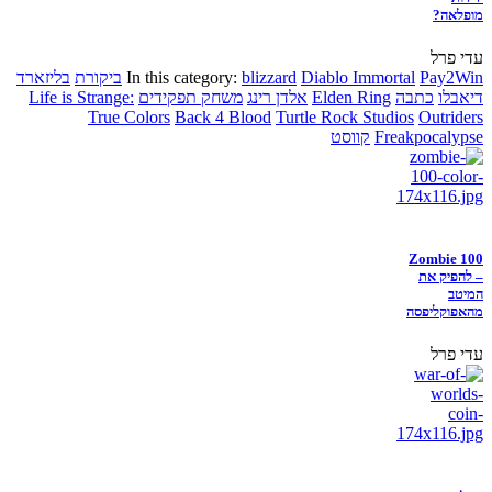
מופלאה?
עדי פרל
Pay2Win
Diablo Immortal
blizzard
In this category:
ביקורת
בליזארד
דיאבלו
כתבה
Elden Ring
אלדן רינג
משחק תפקידים
Life is Strange:
True Colors
Back 4 Blood
Turtle Rock Studios
Outriders
Freakpocalypse
קווסט
Zombie 100
– להפיק את
המיטב
מהאפוקליפסה
עדי פרל