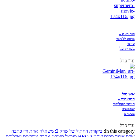
כוח רעם –
בושה לז'אנר
סרטי
גיבורי-העל
עדי פרל
איש מזל
התאומים –
הניסוי הקולנועי
שמכאיב
בעיניים
עדי פרל
In this category:
ביקורת
החתול של שרק 2: משאלה אחת ודי
כתבה
שרק
אימה
מקום שקט 2
HBO
מורטל קומבט
אהבה ומפלצות
נטפליקס