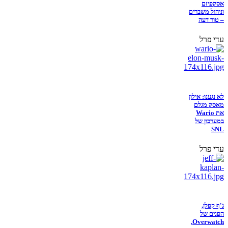
אסקפיזם
וניהול משברים
– טור דעה
עדי פרל
לא נגענו: אילון
מאסק מגלם
את Wario
במערכון של
SNL
עדי פרל
ג'ף קפלן,
הפנים של
Overwatch,