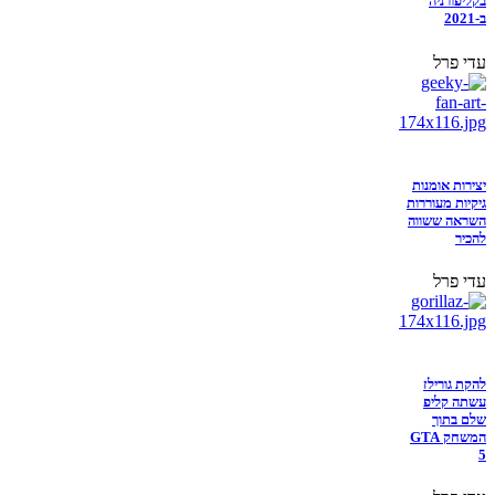
בקליפורניה
ב-2021
עדי פרל
יצירות אומנות
גיקיות מעוררות
השראה ששווה
להכיר
עדי פרל
להקת גורילז
עשתה קליפ
שלם בתוך
המשחק GTA
5