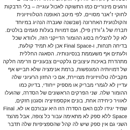
ורגעים
מינוריים
כמו
התשוקה
לאכול
עוגייה
–
בלי
הדבקות
לחוקי
ז׳אנר
מסויים
,
לפי
מיטב
האופנה
הטלוויזיונית
והקולנועית
האחרונה
(
שבשנה
שעברה
הנהיג
במיוחד
תברח
של
ג׳ורדן
פיל
),
ועם
דמויות
בעלות
פגמים
בולטים
.
לא
קל
להצליח
בסוג
ההומור
הדייקני
הזה
,
ולוודא
שכל
בדיחה
תנחות
,
ו
-Final Space
אכן
לא
תמיד
קולעת
,
ולעתים
אף
משעממת
בנסיונותיה
.
הסאגה
החללית
מתהדרת
באיכות
עיצובים
גלקטיים
צבעוניים
וזרימה
חלקה
של
דמויותיה
המונפשות
,
ברמת
אנימציה
שלא
תבייש
אף
מקבילה
טלוויזיונית
מצויירת
,
אם
כי
החזון
הרעיוני
שלה
עדיין
לא
לגמרי
מבריק
או
מספיק
ייחודי
,
בדיוק
כמו
ההומור
שלה
.
שני
הפרקים
הראשונים
של
הסדרה
,
שהועלו
לאוויר
כיחידה
אחת
,
בונים
אקספוזיציה
וסגנון
חזקים
,
שמיד
יגידו
לכם
האם
הסדרה
הזו
היא
עבורכם
או
לא
. Final
Space
ללא
ספק
לא
מתאימה
עבור
כל
צופה
,
אבל
מהצד
השני
גם
אין
ספק
שיש
לה
קהל
שהספציפיות
שלה
תדבר