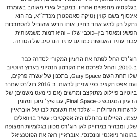
בגלקסיה
מחפשים
אחריו
.
במקביל
גארי
מאוהב
בשומרת
אינסוף
בשם
קווין
(
טיקה
סאמפטר
)
מכדה״א
,
בה
הוא
נתקל
רק
לרגע
אחד
בחייו
,
אותו
הרגע
שהוביל
להסתבכות
הפשע
ומאסר
בין
–
כוכבי
שלו
–
והיא
דמות
משמעותית
עבור
עתיד
האנושות
כמו
גם
עתיד
הנרטיב
של
הסדרה
.
רוג׳רס
החל
לפתח
את
הרעיון
המקורי
לסדרה
כבר
ב
-2010,
והחל
לפרסם
את
הקרטון
הנסיוני
בערוץ
היוטיוב
שלו
תחת
השם
Gary Space,
בתכנון
של
עשרה
פרקים
,
ועם
אפס
תקציב
כפי
שניתן
לראות
.
ב
-2016
רוג׳רס
שחרר
ביוטיוב
פיילוט
מתוקצב
ומרשים
(
אם
כי
מעט
משמים
)
של
הרעיון
המגובש
כ
-Final Space,
עם
פיץ׳
מוכן
ומזומן
לרשתות
הגדולות
–
שלכד
את
תשומת
לבו
של
אובראיין
עצמו
.
הפיילוט
בהחלט
היה
אפקטיבי
:
עשיר
בויזואלים
שלו
,
ומבהיר
במדוייק
לאן
רוג׳רס
מכוון
בגלומיות
המצופה
בהומור
ניואנסי
ונונסנסי
.
אובראיין
ראה
את
הפוטנציאל