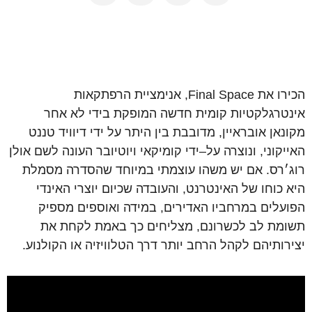
הכירו
את
Final Space,
אנימציית
הרפתקאות
אינטרגלקטיות
קומית
חדשה
המופקת
בידי
לא
אחר
מקונאן
אובראיין
,
מדובבת
בין
היתר
על
ידי
דיוויד
טננט
האייקוני
,
ונוצרה
על
–
ידי
קומיקאי
ויוטיובר
העונה
לשם
אולן
רוג׳רס
.
אם
יש
משהו
עוצמתי
במיוחד
שהסדרה
מסמלת
היא
כוחו
של
האינטרנט
,
והעובדה
שכיום
יוצרי
האינדי
הפועלים
במרחביו
האדירים
,
במידה
ואוספים
מספיק
תשומת
לב
לכשרונם
,
מצליחים
כך
באמת
לקחת
את
יצירותיהם
לקהל
הרחב
יותר
דרך
הטלוויזיה
או
הקולנוע
.