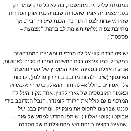
במסגרת
עלילתית
מתמשכת
,
בה
לא
כל
פרק
עומד
רק
בפני
עצמו
.
זה
אומר
שהסדרה
שבנויה
כמו
אותן
הסדרות
שהיו
מיועדות
לצפיה
תוך
כדי
הכנת
שיעורי
הבית
,
אך
מחייבת
צפיה
מלאת
תשומת
לב
ברמת
״מצמצת –
פספסת״
.
יש
פה
הרבה
קווי
עלילה
מרכזיים
ומשניים
המתרחשים
במקביל
,
כמו
פירצה
בכח
המשיכה
המהווה
סכנה
לאנושות
,
אנרגיה
אוזלת
בספינה
,
אביו
המוערץ
של
גארי
ממשמר
האינסוף
(
שזכה
להיות
מדובב
בידי
רון
פרלמן
),
קרבות
גלדיאטורים
בחלל
א
–
לה
תור
וההאלק
ב
תור
:
ראגנארוק
וכאמור
האובססיה
של
גארי
לקווין
.
אחד
מקווי
העלילה
המרכזיים
גם
כולל
את
הלורד
קומנדר
,
הנבל
המדובב
בידי
טננט
שברצונו
לתפוס
את
מונקייק
,
ומחזיק
בבנו
של
אבוקטו
(
קוטי
גאלוווי
),
שותפו
החדש
למסע
של
גארי –
שהאינטרקציה
בינהם
היא
מהמוצלחות
של
הסדרה
.