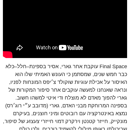
Final Space
עוקבת
אחר
גארי
,
אסיר
בספינת
–
חלל
–
כלא
כבר
חמש
שנים
,
שמסתמן
כי
העונש
האמיתי
שלו
הוא
האיסור
על
אכילת
עוגיות
שוקולד
צ׳יפס
המונחות
לפניו
,
ונראה
שאנחנו
למעשה
עוקבים
אחר
סיפור
המקורות
של
גארי
להפוך
מאדם
לא
מוצלח
ודי
איטי
למשהו
חשוב
.
בספינה
המרוחקת
מבני
האדם
,
גארי
(
מדובב
ע״י
רוג׳רס
)
נמצא
באינטרקציה
עם
רובוטים
ומיני
חוצנים
,
בעיקרם
מונקייק
,
חייזר
קטנטן
וירקרק
דמוי
חייזרי
צעצוע
של
סיפור
,
שביכולתו
באופן
מילולי
להשמיד
כוכבים
,
ולכן
כולם