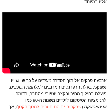
אליו
במיוחד
.
ארבעה
פרקים
אל
תוך
הסדרה
מעידים
על
כך
ש
-Final
Space,
בעלת
הרפרנסים
המרובים
ל
מלחמת
הכוכבים
,
פועלת
בהילוך
מהיר
ובקצב
יוטיובי
מסחרר
,
בדומה
לאנימציות
הסיטקום
לילדים
משנות
ה
-90
כמו
אנימאניאקס
(
שבקרוב
גם
הם
חוזרים
למסך
הקטן
),
אך