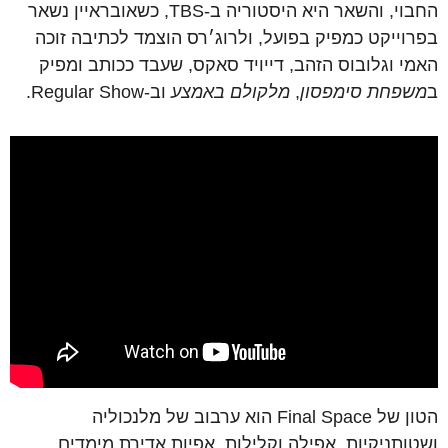
החבוי
,
והשאר
היא
היסטוריה
ב
-TBS,
כשאובראיין
נשאר
בפרוייקט
כמפיק
בפועל
,
ולרוג׳רס
הוצמד
לכתיבה
זוכה
האמי
וגלובוס
הזהב
,
דייויד
סאקס
,
שעבד
ככותב
ומפיק
ב
משפחת
סימפסון
,
מלקולם
באמצע
וב
-Regular Show.
הטון
של
Final Space
הוא
ערבוב
של
מלנכוליה
ושטותניקיות
,
אפילה
וקלילות
,
אפיות
אדירת
מימדים