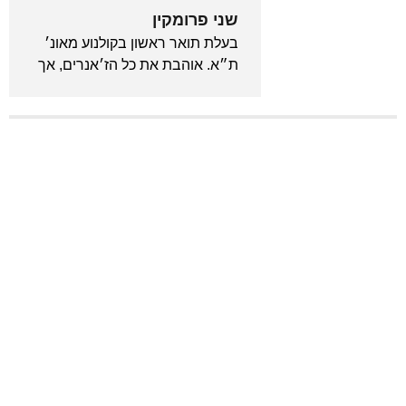
שני פרומקין
בעלת תואר ראשון בקולנוע מאונ׳
ת״א. אוהבת את כל הז׳אנרים, אך
נסחפת בעיקר לכיוון כל מה
שמד״ב, פנטזיה, קסם וזומבים.