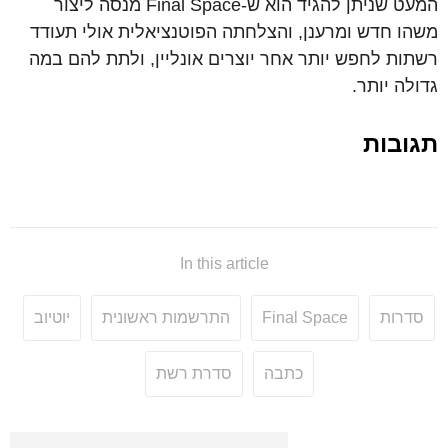
המעט
שניתן
להגיד
הוא
ש
-Final Space
מנסה
ליצור
משהו
חדש
ומרענן
,
והצלחתה הפוטנציאלית
אולי
תעודד
רשתות
לחפש
יותר
אחר
יוצרים
אונליין
,
ולתת
להם
במה
גדולה
יותר
.
תגובות
In this article
סדרות
Final Space
התרשמות ראשונית
יוטיוב
כתבה
סדרת רשת