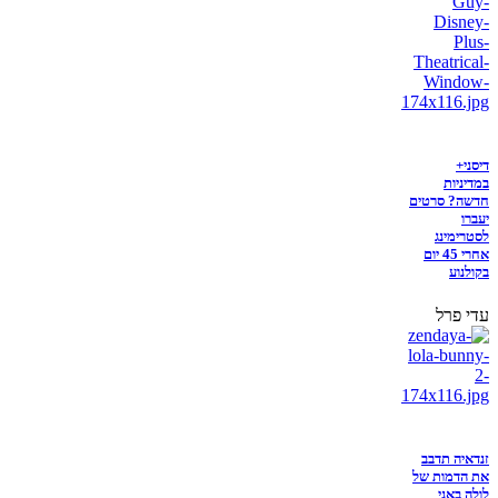
דיסני+
במדיניות
חדשה? סרטים
יעברו
לסטרימינג
אחרי 45 יום
בקולנוע
עדי פרל
זנדאיה תדבב
את הדמות של
לולה באני