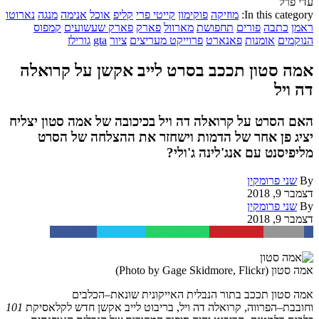
עדי פרל
In this category:
מוזיקה
פוקימון
קייטי פרי
קליפ
אוכל
אנימה
מנגה
נארוטו
ראמן
כתבה
פורים
תחפושת
מארוול
פארק
פארק שעשועים
קמפוס
הנוקמים
אומנות
פאנארט
פרוייקט מעריצים
ציור
gta
גורילז
אמה סטון תככב בסרט לייב אקשן על קרואלה
דה ויל
האם הסרט על קרואלה דה ויל בכיכובה של אמה סטון יצליח
יציג פן אחר של הדמות וישחזר את ההצלחה של הסרט
מליפיסנט עם אנג'לינה ג'ולי?
By
שני פרומקין
דצמבר 9, 2018
By
שני פרומקין
דצמבר 9, 2018
Facebook
Twitter
WhatsApp
Pinterest
Email
אמה סטון (Photo by Gage Skidmore, Flickr)
אמה
סטון
תככב
בתור
הנבלית
האייקונית
שונאת
–
הכלבים
וחובבת
–
הפרווה
,
קרואלה
דה
ויל
,
בריבוט
לייב
אקשן
חדש
לקלאסיקת
101