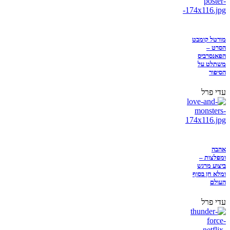
מורטל קומבט
הסרט –
הפאנסרביס
משתלט על
הסיפור
עדי פרל
אהבה
ומפלצות –
ביצוע מרגש
ומלא חן בסוף
העולם
עדי פרל