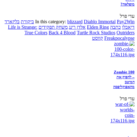
מופלאה?
עדי פרל
Pay2Win
Diablo Immortal
blizzard
In this category:
ביקורת
בליזארד
דיאבלו
כתבה
Elden Ring
אלדן רינג
משחק תפקידים
Life is Strange:
True Colors
Back 4 Blood
Turtle Rock Studios
Outriders
Freakpocalypse
קווסט
Zombie 100
– להפיק את
המיטב
מהאפוקליפסה
עדי פרל