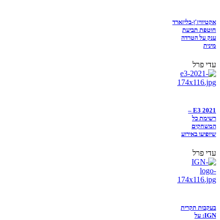
אקטיוויז'ן-בליזארד
חוטפת תביעת
ענק על הטרדה
מינית
עדי פרל
E3 2021 –
רשימת כל
המשחקים
שיופיעו באירוע
עדי פרל
בעקבות תקרית
IGN: על