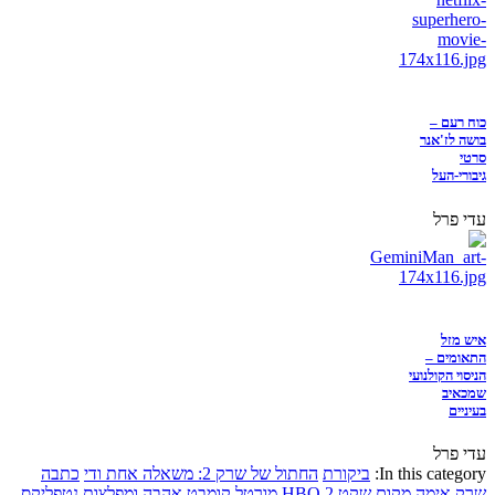
כוח רעם –
בושה לז'אנר
סרטי
גיבורי-העל
עדי פרל
איש מזל
התאומים –
הניסוי הקולנועי
שמכאיב
בעיניים
עדי פרל
In this category:
ביקורת
החתול של שרק 2: משאלה אחת ודי
כתבה
שרק
אימה
מקום שקט 2
HBO
מורטל קומבט
אהבה ומפלצות
נטפליקס