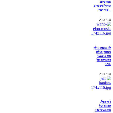
אסקפיזם
וניהול משברים
– טור דעה
עדי פרל
לא נגענו: אילון
מאסק מגלם
את Wario
במערכון של
SNL
עדי פרל
ג'ף קפלן,
הפנים של
Overwatch,