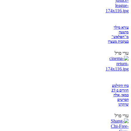
עזרא מילר
מושעה
מ"הפלאש"
בעקבות מעצרו
עדי פרל
בתי הקולנוע
חוזרים ב-27
במאי, אלה
הסרטים
שיוקרנו
עדי פרל