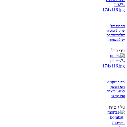
החתול של
שרק 2 מוכיח
שלדרימוורקס
יש 9 נשמות
עדי פרל
מקום שקט 2
הוא המשך
כמעט מוצלח
כמו קודמו
גיל גוטקין