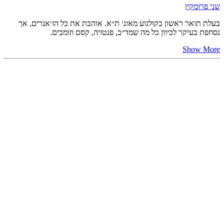
שני פרומקין
בעלת תואר ראשון בקולנוע מאונ׳ ת״א. אוהבת את כל הז׳אנרים, אך
נסחפת בעיקר לכיוון כל מה שמד״ב, פנטזיה, קסם וזומבים.
Show More