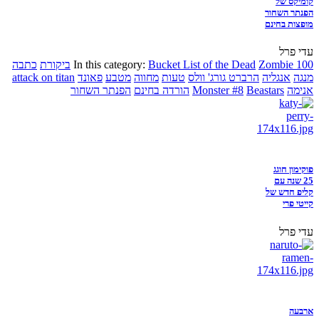
קומיקס של
הפנתר השחור
מופצות בחינם
עדי פרל
Zombie 100
Bucket List of the Dead
In this category:
ביקורת
כתבה
מנגה
אנגליה
הרברט גורג' וולס
טעות
מחווה
מטבע
פאונד
attack on titan
אנימה
Beastars
Monster #8
הורדה בחינם
הפנתר השחור
פוקימון חוגג
25 שנה עם
קליפ חדש של
קייטי פרי
עדי פרל
ארבעה