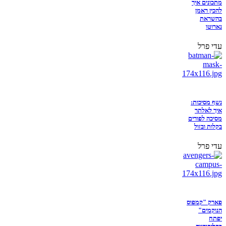
מתכונים איך
להכין ראמן
בהשראת
נארוטו
עדי פרל
נשף מסיכות:
איך לאלתר
מסיכה לפורים
בקלות ובזול
עדי פרל
פארק "קמפוס
הנוקמים"
יפתח