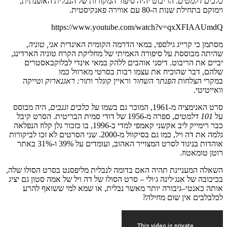
כלבים
דלמטים
.
הריבוט
יהיה
סיפור
המקורות
של
הנבלית
האופנתית
,
וימוקם
בתחילת
שנות
ה
-80
עם
אווירה
פאנקיסטית
.
https://www.youtube.com/watch?v=qxXFIAAUmdQ
מסתמן
כי
קרייג
גילספי
,
במאי
הדרמה
הקומית
האינדית
אני
,
טוניה
,
שהיתה
מבוססת
על
סיפורה
האמיתי
של
מחליקת הקרח
טוניה
הארדינג
,
יביים
את
הריבוט
.
דיסני
אוהבים
ללהק
במאי
אינדי
לבלוקבאסטרים
שלהם
,
דבר
שהוכיח
את
עצמו
רבות
בסרטי
מארוול
כמו
במקרי
הצלחות
הפנתר
השחור
וראיין
קוגלר
ו
תור
:
ראגנארוק
וטייקה
וואייטיטי
.
סרט
האנימציה
מ
-1961,
המוכר
גם
בשמו
על
כלבים
וגנבים
,
היה
מבוסס
על
101
דלמטים
,
ספרה
מ
-1956
של
דודי
סמית
הבריטית
.
הסרט
קיבל
כבר
רימייק
ליב
אקשני
קאמפי
למדי
ב
-1996,
בו
כזכור
גלן
קלוז
הנפלאה
גלמה
את
דה
ויל
,
כמו
גם
בסיקוול
מ
-2000.
שני
הסרטים
לא
זכו
לביקורות
אוהדות
בניגוד
לסרט
המצוייר
האהוב
,
ועומדים
על
39%
ו
-31%
באתר
רוטן
טומאטוז
.
השאלה
המעניינת
תהיה
האם
בדומה
לנבלית
מליפסנט
בסרט
הסולו
שלה,
בכיכובה
של
אנג׳לינה
ג׳ולי
–
סרט
הסולו
של
דה
ויל
של אמה סטון
גם
יציג
אותה
כאנטי
–
גיבורה
יותר
מאשר
נבלית
,
או
שמא
למי
ששואף
להרע
לכלבלבים
אין
שום
מחילה?