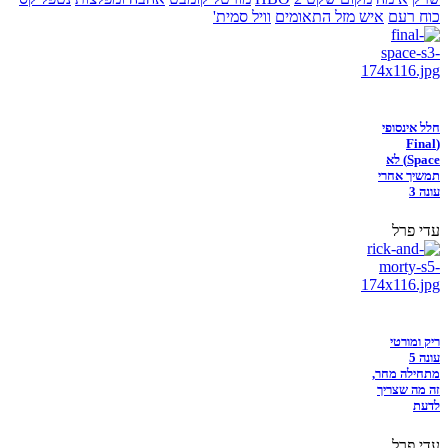
כוח רעם
איש מזל התאומים
וויל סמית'
חלל אינסופי
(Final
Space) לא
תמשיך אחרי
עונה 3
עדי פרל
ריק ומורטי
עונה 5
מתחילה מחר,
זה מה שצריך
לדעת
עדי פרל