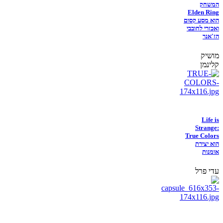
המשחק
Elden Ring
הוא מסע קסום
ואכזרי לחובבי
הז'אנר
מושיק
קלינמן
Life is
Strange:
True Colors
הוא יצירת
אומנות
עדי פרל