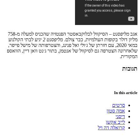
אגב
מליפסנט
–
הסיקוול
לבלוקבאסטר
הפנטזיה
שהכניס
למעלה
מ
-758
מליון
דולר
בקופות
העולמיות
,
כבר
צולם
.
מליפסנט
2
יגיע
לבתי
הקולנוע
במאי
2020,
עם
חזרתן
של
ג׳ולי
ואל
פנינג
,
והצטרפותה
של
מישל
פייפר
,
שלאחרונה
הצטרפה
גם
לסיקוול
של
אנט
מן
,
בתור
ג׳נט
וואן
דיין
,
הוואספ
המקורית
.
תגובות
In this article
סרטים
אמה סטון
דיסני
לייב אקשן
קרואלה דה ויל