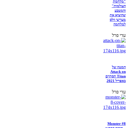
"מלחמת
העולמות"
והמטבע
שהוציא את
מעריצי וולס
למלחמה
עדי פרל
המנגה של
Attack on
Titan תסתיים
באפריל 2021
עדי פרל
Monster #8