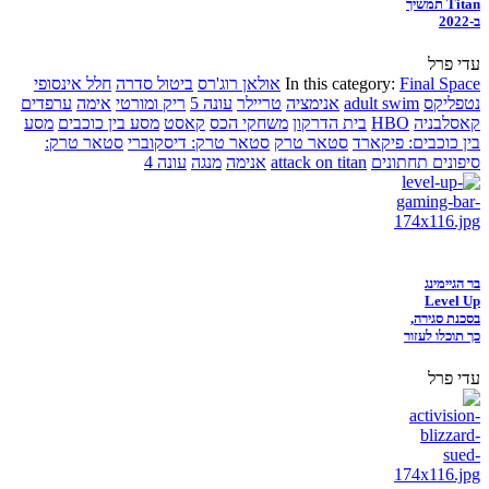
Titan תמשיך
ב-2022
עדי פרל
Final Space
In this category:
אולאן רוג'רס
ביטול סדרה
חלל אינסופי
נטפליקס
adult swim
אנימציה
טריילר
עונה 5
ריק ומורטי
אימה
ערפדים
קאסלבניה
HBO
בית הדרקון
משחקי הכס
קאסט
מסע בין כוכבים
מסע
בין כוכבים: פיקארד
סטאר טרק
סטאר טרק: דיסקוברי
סטאר טרק:
סיפונים תחתונים
attack on titan
אנימה
מנגה
עונה 4
בר הגיימינג
Level Up
בסכנת סגירה,
כך תוכלו לעזור
עדי פרל