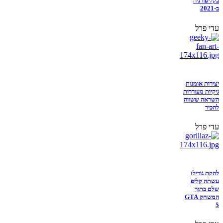
בקליפורניה
ב-2021
עדי פרל
יצירות אומנות
גיקיות מעוררות
השראה ששווה
להכיר
עדי פרל
להקת גורילז
עשתה קליפ
שלם בתוך
המשחק GTA
5