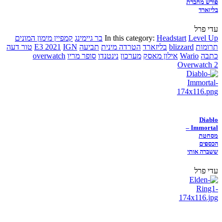
פורש מחברת
בליזארד
עדי פרל
Level Up
Headstart
In this category:
בר גיימינג
קמפיין מימון המונים
תרומות
blizzard
בליזארד
הטרדה מינית
תביעה
IGN
E3 2021
טור דעה
כתבה
Wario
אילון מאסק
מערכון
נינטנדו
סופר מריו
overwatch
Overwatch 2
Diablo
Immortal –
מסחטת
הכספים
ששברה אותי
עדי פרל