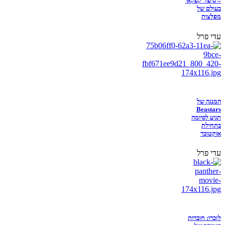
– סיפור קפקאי
בעולם של
מפלצות
עדי פרל
המנגה של
Beastars
תגיע לסיומה
בתחילת
אוקטובר
עדי פרל
לזכרו: חוברות