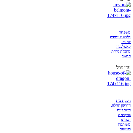
משפחת
בלמונט עתידה
לחזור:
קאסלבניה
מקבלת סדרת
המשך
עדי פרל
הפקת בית
הדרקון החלה,
השחקנים
בהקראת
תסריט
משותפת
ראשונה