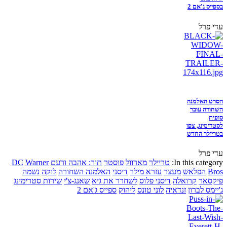
בספייס ג'אם 2
עדי פרל
הסרט האלמנה
השחורה עובר
סופית
לסטרימינג, צפו
בטריילר החדש
עדי פרל
In this category:
טריילר
מארוול
פוסטר
תור: אהבה ורעם
Warner
DC
Bros
הפלאש
מעצר
עזרא מילר
דיסני
האלמנה השחורה
לוקה
נשמה
פיקסאר
קרואלה
דיסני פלוס
לשחרר את גיא
שאנג-צ'י
שירות סטרימינג
ג'יימס לברון
זנדאיה
לוני טונס
ליהוק
ספייס ג'אם 2