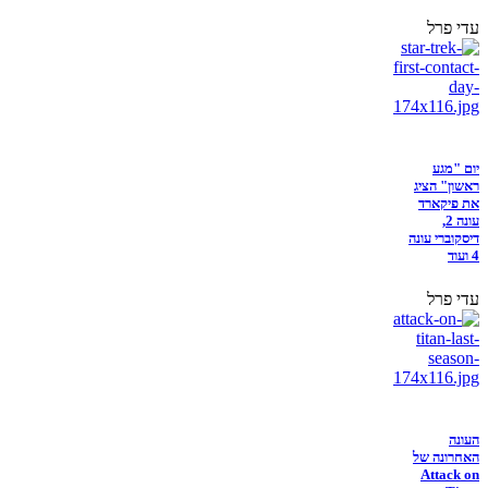
עדי פרל
יום "מגע
ראשון" הציג
את פיקארד
עונה 2,
דיסקוברי עונה
4 ועוד
עדי פרל
העונה
האחרונה של
Attack on