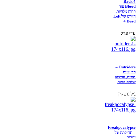
Back 4
Blood עוד
רחוק מלהיות
היורש של Left
4 Dead
עדי פרל
Outriders –
הרעיונות
טובים, הביצוע
שלהם פחות
גיל גוטקין
Freakpocalypse
– תחילתה של
ידידות