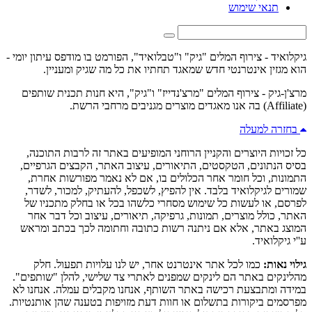
תנאי שימוש
גיקלואיד - צירוף המלים "גיק" ו"טבלואיד", הפורמט בו מודפס עיתון יומי -
הוא מגזין אינטרנטי חדש שמאגד תחתיו את כל מה שגיק ומעניין.
מרצ'ן-גיק - צירוף המלים "מרצ'נדייז" ו"גיק", היא חנות תכנית שותפים
(Affiliate) בה אנו מאגדים מוצרים מגניבים מרחבי הרשת.
בחזרה למעלה
כל זכויות היוצרים והקניין הרוחני המופיעים באתר זה לרבות התוכנה,
בסיס הנתונים, הטקסטים, התיאורים, עיצוב האתר, הקבצים הגרפיים,
התמונות, וכל חומר אחר הכלולים בו, אם לא נאמר מפורשות אחרת,
שמורים לגיקלואיד בלבד. אין להפיץ, לשכפל, להעתיק, למכור, לשדר,
לפרסם, או לעשות כל שימוש מסחרי כלשהו בכל או בחלק מתכניו של
האתר, כולל מוצרים, תמונות, גרפיקה, תיאורים, עיצוב וכל דבר אחר
המוצג באתר, אלא אם ניתנה רשות כתובה וחתומה לכך בכתב ומראש
ע''י גיקלואיד.
גילוי נאות:
כמו לכל אתר אינטרנט אחר, יש לנו עלויות תפעול. חלק
מהלינקים באתר הם לינקים שמפנים לאתרי צד שלישי, להלן "שותפים".
במידה ומתבצעת רכישה באתר השותף, אנחנו מקבלים עמלה. אנחנו לא
מפרסמים ביקורות בתשלום או חוות דעת מזויפות בטענה שהן אותנטיות.