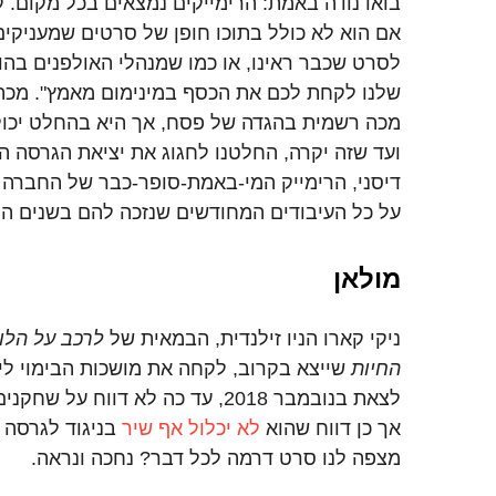
בואו נודה באמת: הרימייקים נמצאים בכל מקום. קי
אם הוא לא כולל בתוכו חופן של סרטים שמעניקי
לסרט שכבר ראינו, או כמו שמנהלי האולפנים בהול
שלנו לקחת לכם את הכסף במינימום מאמץ". מכת 
מכה רשמית בהגדה של פסח, אך היא בהחלט יכולה
ועד שזה יקרה, החלטנו לחגוג את יציאת הגרסה
דיסני, הרימייק המי-באמת-סופר-כבר של החברה 
על כל העיבודים המחודשים שנזכה להם בשנים הק
מולאן
ניקי קארו הניו זילנדית, הבמאית של
לרכב על הלוו
החיות
שייצא בקרוב, לקחה את מושכות הבימוי לי
לצאת בנובמבר 2018, עד כה לא דווח ע
אך כן דווח שהוא
לא יכלול אף שיר
בניגוד לגרסה 
מצפה לנו סרט דרמה לכל דבר? נחכה ונראה.