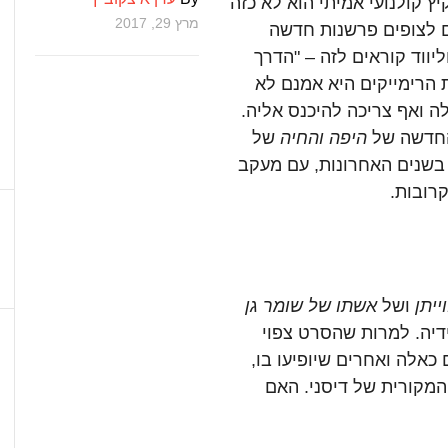
ץ קולנועי אמיתי הוא לא כזה
מרץ 29, 2017
ם לצופים פרשנות חדשה
יווד קוראים לזה – "הדרך
הרימייקים היא אמנם לא
 ואף צריכה להיכנס אליה.
 החדשה של
היפה והחיה
של
בשנים האחרונות, עם מעקב
רובות.
ייתן
ושל
אשתו של שומר גן
דיה. למרות שהסרט צפוי
ל שחקנים כאלה ואחרים שיופיעו בו,
המקורית של דיסני. האם